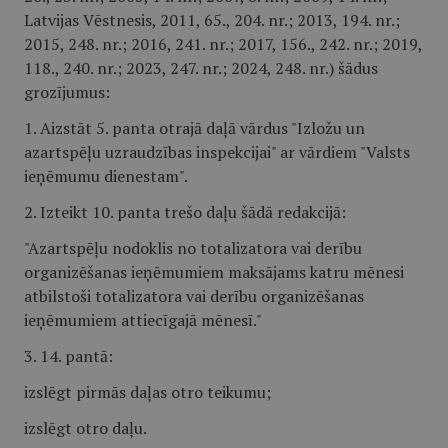
Latvijas Vēstnesis, 2011, 65., 204. nr.; 2013, 194. nr.;
2015, 248. nr.; 2016, 241. nr.; 2017, 156., 242. nr.; 2019,
118., 240. nr.; 2023, 247. nr.; 2024, 248. nr.) šādus
grozījumus:
1. Aizstāt 5. panta otrajā daļā vārdus "Izložu un
azartspēļu uzraudzības inspekcijai" ar vārdiem "Valsts
ieņēmumu dienestam".
2. Izteikt 10. panta trešo daļu šādā redakcijā:
"Azartspēļu nodoklis no totalizatora vai derību
organizēšanas ieņēmumiem maksājams katru mēnesi
atbilstoši totalizatora vai derību organizēšanas
ieņēmumiem attiecīgajā mēnesī."
3. 14. pantā:
izslēgt pirmās daļas otro teikumu;
izslēgt otro daļu.