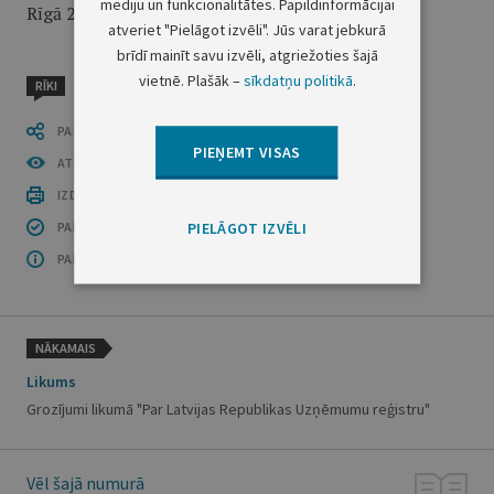
mediju un funkcionalitātes. Papildinformācijai
Rīgā 2025. gada 18. decembrī
atveriet "Pielāgot izvēli". Jūs varat jebkurā
brīdī mainīt savu izvēli, atgriežoties šajā
vietnē. Plašāk –
sīkdatņu politikā
.
RĪKI
PASTĀSTI CITIEM
PIEŅEMT VISAS
ATVĒRT PUBLIKĀCIJU (PDF)
IZDRUKĀT PUBLIKĀCIJU
PIELĀGOT IZVĒLI
PAR INFORMĀCIJAS DROŠĪBU
PAR ŠO GRUPU
NĀKAMAIS
Likums
Grozījumi likumā "Par Latvijas Republikas Uzņēmumu reģistru"
Vēl šajā numurā