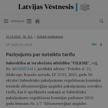
SADAĻAS
31.10.2025., Nr. 211
Dažādi sludinājumi
OP 2025/211.DA29
RĪKI
Paziņojums par noteikto tarifu
Sabiedrība ar ierobežotu atbildību "VILKME"
, reģ.
Nr.
40103073411
, juridiskā adrese: "Priedes 4"-57,
Silakrogs, Ropažu novads, LV-2133, 2025. gada 30.
oktobrī Sabiedrisko pakalpojumu regulēšanas komisijai
iesniedz siltumenerģijas apgādes pakalpojumu noteikto
tarifu, kas ir aprēķināts saskaņā ar Sabiedrisko
pakalpojumu regulēšanas komisijas padomes 2010.
gada lēmumu Nr. 1/7 "Siltumenerģijas apgādes