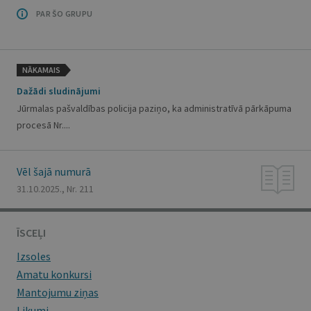
PAR ŠO GRUPU
NĀKAMAIS
Dažādi sludinājumi
Jūrmalas pašvaldības policija paziņo, ka administratīvā pārkāpuma
procesā Nr....
Vēl šajā numurā
31.10.2025., Nr. 211
ĪSCEĻI
Izsoles
Amatu konkursi
Mantojumu ziņas
Likumi