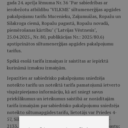
gada 24. aprīļa lēmuma Nr. 36 "Par sabiedrības ar
ierobežotu atbildību "VILKME" siltumenerģijas apgādes
pakalpojumu tarifu Mucenieku, Zaķumuižas, Ropažu un
Silakroga ciemā, Ropažu pagastā, Ropažu novadā,
piemērošanas kārtību" ("Latvijas Vēstnesis",
25.04.2025., Nr. 80, publikācijas Nr.: 2025/80.6)
apstiprinātos siltumenerģijas apgādes pakalpojumu
tarifus.
Spēkā esošā tarifa izmaiņas ir saistītas ar iepirktā
kurināmā izmaksu izmaiņām.
Iepazīties ar sabiedrisko pakalpojumu sniedzēja
noteikto tarifu un noteiktā tarifa pamatojumā ietverto
vispārpieejamo informāciju, kā arī sniegt savus
priekšlikumus un ieteikumus saistībā ar norādītajām
tarifa izmaiņām par sabiedrisko pakalpojumu sniedzēja
noteikto siltumapgādes tarifu, lietotājs var Priedes 4-
57, Silakrogā, Ropažu pagastā, Ropažu novadā, LV-
2133, iepriekš sazinoties pa tālr. 67901050 vai e-pastu: