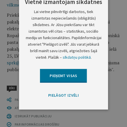
Vietnē izmantojam sīkdatnes
vilkme@vilkme.lv
.
Lai vietne pilnvērtīgi darbotos, tiek
Priekšlikumus un ieteikumus par sabiedrisko
izmantotas nepieciešamās (obligātās)
pakalpojumu sniedzēja noteikto tarifu rakstiski vai
sīkdatnes. Ar Jūsu piekrišanu var tikt
elektroniski var iesniegt Priedes 4-57, Silakrogā,
izmantotas vēl citas – statistikas, sociālo
Ropažu pagastā, Ropažu novadā, LV-2133, elektroniskā
mediju un funkcionalitātes. Papildinformācijai
pasta adrese:
vilkme@vilkme.lv
, kā arī Sabiedrisko
atveriet "Pielāgot izvēli". Jūs varat jebkurā
pakalpojumu regulēšanas komisijai Rīgā, Skanstes ielā
brīdī mainīt savu izvēli, atgriežoties šajā
25, LV-1013, elektroniskā pasta adrese:
vietnē. Plašāk –
sīkdatņu politikā
.
sprk@sprk.gov.lv
,
septiņu dienu laikā no šā paziņojuma
publicēšanas oficiālajā izdevumā "Latvijas Vēstnesis".
PIEŅEMT VISAS
RĪKI
PIELĀGOT IZVĒLI
PASTĀSTI CITIEM
ATVĒRT PUBLIKĀCIJU (PDF)
IZDRUKĀT PUBLIKĀCIJU
PAR INFORMĀCIJAS DROŠĪBU