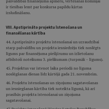
pašvaldības finansējuma apmēru, vērtēšanas komisijai
ir tiesības lemt par konkursa papildu kārtas
izsludināšanu.
VIII. Apstiprināto projektu īstenošana un
finansēšanas kārtība
44. Apstiprināto projektu īstenošanai un uzraudzībai
starp pašvaldību un projekta iesniedzēju tiek noslēgts
līgums par finansējuma piešķīrumu un izlietošanu
atbilstoši noteikumu 3. pielikumam (turpmāk – līgums).
45. Projektus var īstenot laika periodā no līguma
noslēgšanas dienas līdz kārtējā gada 21. novembrim.
46. Projektu īstenošanas un ziņojumu sagatavošanas
un iesniegšanas kārtība tiek noteikta līgumā, kā arī
prasībās projekta īstenošanai un ziņojuma
sagatavošanai.