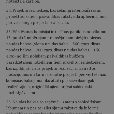
noteiktajā kārtībā.
54. Projektu iesniedzēji, kas sekmīgi īstenojuši savus
projektus, saņem pašvaldības rakstveida apliecinājumu
par veiksmīgu projekta realizāciju.
55. Vērtēšanas komisijai ir tiesības papildus noteikumu
13. punktā minētajam finansējumam piešķirt piecas
naudas balvas (viena naudas balva – 300
euro
, divas
naudas balvas – 200
euro
, divas naudas balvas – 150
euro
) no šim nolūkam pašvaldības budžetā
paredzētajiem līdzekļiem tiem projektu iesniedzējiem,
kas izpildījuši visus projektu realizācijai izvirzītos
nosacījumus un kuru īstenotie projekti pēc vērtēšanas
komisijas balsojuma tiks atzīti par visveiksmīgāk
realizētajiem, oriģinālākajiem un/vai sabiedriski
nozīmīgākajiem.
56. Naudas balvas to saņēmēji izmanto sabiedriskam
labumam un par to izlietojumu rakstveidā informē