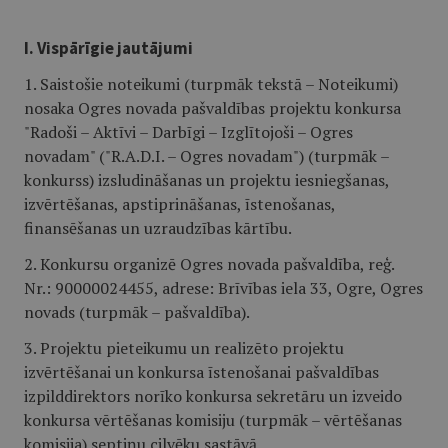
I. Vispārīgie jautājumi
1. Saistošie noteikumi (turpmāk tekstā – Noteikumi)
nosaka Ogres novada pašvaldības projektu konkursa
"Radoši – Aktīvi – Darbīgi – Izglītojoši – Ogres
novadam" ("R.A.D.I. – Ogres novadam") (turpmāk –
konkurss) izsludināšanas un projektu iesniegšanas,
izvērtēšanas, apstiprināšanas, īstenošanas,
finansēšanas un uzraudzības kārtību.
2. Konkursu organizē Ogres novada pašvaldība, reģ.
Nr.: 90000024455, adrese: Brīvības iela 33, Ogre, Ogres
novads (turpmāk – pašvaldība).
3. Projektu pieteikumu un realizēto projektu
izvērtēšanai un konkursa īstenošanai pašvaldības
izpilddirektors norīko konkursa sekretāru un izveido
konkursa vērtēšanas komisiju (turpmāk – vērtēšanas
komisija) septiņu cilvēku sastāvā.