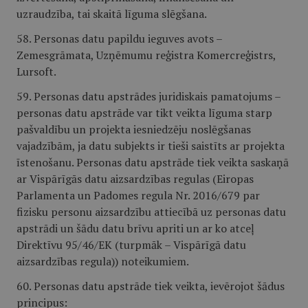
uzraudzība, tai skaitā līguma slēgšana.
58. Personas datu papildu ieguves avots –
Zemesgrāmata, Uzņēmumu reģistra Komercreģistrs,
Lursoft.
59. Personas datu apstrādes juridiskais pamatojums –
personas datu apstrāde var tikt veikta līguma starp
pašvaldību un projekta iesniedzēju noslēgšanas
vajadzībām, ja datu subjekts ir tieši saistīts ar projekta
īstenošanu. Personas datu apstrāde tiek veikta saskaņā
ar Vispārīgās datu aizsardzības regulas (Eiropas
Parlamenta un Padomes regula Nr. 2016/679 par
fizisku personu aizsardzību attiecībā uz personas datu
apstrādi un šādu datu brīvu apriti un ar ko atceļ
Direktīvu 95/46/EK (turpmāk – Vispārīgā datu
aizsardzības regula)) noteikumiem.
60. Personas datu apstrāde tiek veikta, ievērojot šādus
principus: