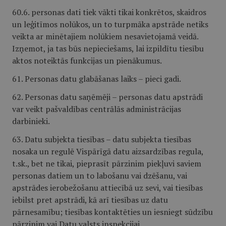
60.6. personas dati tiek vākti tikai konkrētos, skaidros
un leģitīmos nolūkos, un to turpmāka apstrāde netiks
veikta ar minētajiem nolūkiem nesavietojamā veidā.
Izņemot, ja tas būs nepieciešams, lai izpildītu tiesību
aktos noteiktās funkcijas un pienākumus.
61. Personas datu glabāšanas laiks – pieci gadi.
62. Personas datu saņēmēji – personas datu apstrādi
var veikt pašvaldības centrālās administrācijas
darbinieki.
63. Datu subjekta tiesības – datu subjekta tiesības
nosaka un regulē Vispārīgā datu aizsardzības regula,
t.sk., bet ne tikai, pieprasīt pārzinim piekļuvi saviem
personas datiem un to labošanu vai dzēšanu, vai
apstrādes ierobežošanu attiecībā uz sevi, vai tiesības
iebilst pret apstrādi, kā arī tiesības uz datu
pārnesamību; tiesības kontaktēties un iesniegt sūdzību
pārzinim vai Datu valsts inspekcijai.