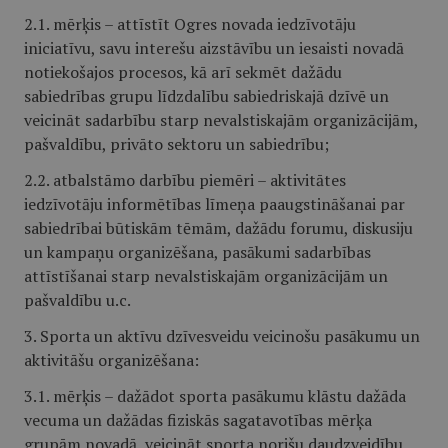
2.1. mērķis – attīstīt Ogres novada iedzīvotāju
iniciatīvu, savu interešu aizstāvību un iesaisti novadā
notiekošajos procesos, kā arī sekmēt dažādu
sabiedrības grupu līdzdalību sabiedriskajā dzīvē un
veicināt sadarbību starp nevalstiskajām organizācijām,
pašvaldību, privāto sektoru un sabiedrību;
2.2. atbalstāmo darbību piemēri – aktivitātes
iedzīvotāju informētības līmeņa paaugstināšanai par
sabiedrībai būtiskām tēmām, dažādu forumu, diskusiju
un kampaņu organizēšana, pasākumi sadarbības
attīstīšanai starp nevalstiskajām organizācijām un
pašvaldību u.c.
3. Sporta un aktīvu dzīvesveidu veicinošu pasākumu un
aktivitāšu organizēšana:
3.1. mērķis – dažādot sporta pasākumu klāstu dažāda
vecuma un dažādas fiziskās sagatavotības mērķa
grupām novadā, veicināt sporta norišu daudzveidību