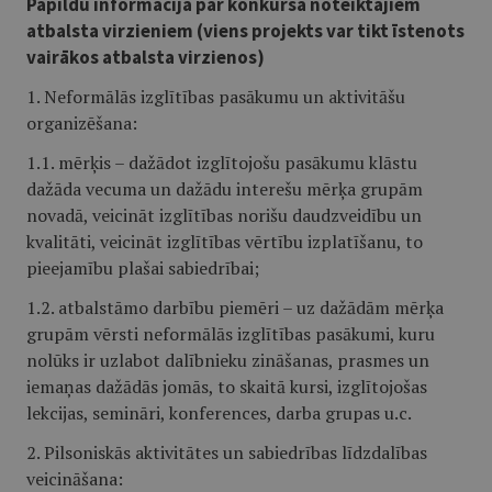
Papildu informācija par konkursā noteiktajiem
atbalsta virzieniem (viens projekts var tikt īstenots
vairākos atbalsta virzienos)
1. Neformālās izglītības pasākumu un aktivitāšu
organizēšana:
1.1. mērķis – dažādot izglītojošu pasākumu klāstu
dažāda vecuma un dažādu interešu mērķa grupām
novadā, veicināt izglītības norišu daudzveidību un
kvalitāti, veicināt izglītības vērtību izplatīšanu, to
pieejamību plašai sabiedrībai;
1.2. atbalstāmo darbību piemēri – uz dažādām mērķa
grupām vērsti neformālās izglītības pasākumi, kuru
nolūks ir uzlabot dalībnieku zināšanas, prasmes un
iemaņas dažādās jomās, to skaitā kursi, izglītojošas
lekcijas, semināri, konferences, darba grupas u.c.
2. Pilsoniskās aktivitātes un sabiedrības līdzdalības
veicināšana: