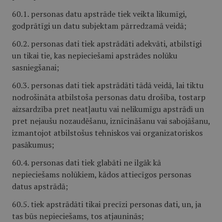
60.1. personas datu apstrāde tiek veikta likumīgi,
godprātīgi un datu subjektam pārredzamā veidā;
60.2. personas dati tiek apstrādāti adekvāti, atbilstīgi
un tikai tie, kas nepieciešami apstrādes nolūku
sasniegšanai;
60.3. personas dati tiek apstrādāti tādā veidā, lai tiktu
nodrošināta atbilstoša personas datu drošība, tostarp
aizsardzība pret neatļautu vai nelikumīgu apstrādi un
pret nejaušu nozaudēšanu, iznīcināšanu vai sabojāšanu,
izmantojot atbilstošus tehniskos vai organizatoriskos
pasākumus;
60.4. personas dati tiek glabāti ne ilgāk kā
nepieciešams nolūkiem, kādos attiecīgos personas
datus apstrādā;
60.5. tiek apstrādāti tikai precīzi personas dati, un, ja
tas būs nepieciešams, tos atjauninās;