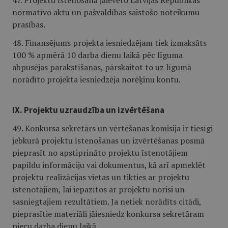
47. Projektu īstenošanā jāievēro Latvijas Republikas
normatīvo aktu un pašvaldības saistošo noteikumu
prasības.
48. Finansējums projekta iesniedzējam tiek izmaksāts
100 % apmērā 10 darba dienu laikā pēc līguma
abpusējas parakstīšanas, pārskaitot to uz līgumā
norādīto projekta iesniedzēja norēķinu kontu.
IX. Projektu uzraudzība un izvērtēšana
49. Konkursa sekretārs un vērtēšanas komisija ir tiesīgi
jebkurā projektu īstenošanas un izvērtēšanas posmā
pieprasīt no apstiprināto projektu īstenotājiem
papildu informāciju vai dokumentus, kā arī apmeklēt
projektu realizācijas vietas un tikties ar projektu
īstenotājiem, lai iepazītos ar projektu norisi un
sasniegtajiem rezultātiem. Ja netiek norādīts citādi,
pieprasītie materiāli jāiesniedz konkursa sekretāram
piecu darba dienu laikā.