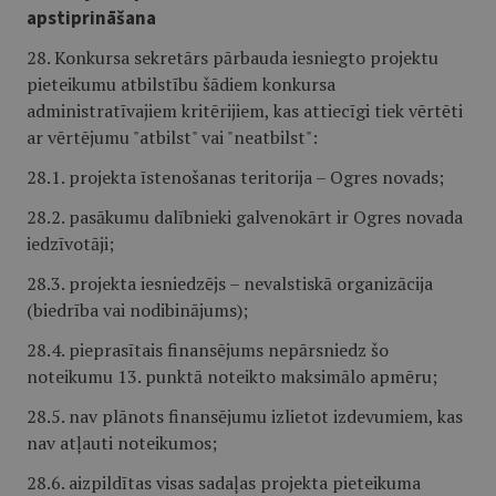
apstiprināšana
28. Konkursa sekretārs pārbauda iesniegto projektu
pieteikumu atbilstību šādiem konkursa
administratīvajiem kritērijiem, kas attiecīgi tiek vērtēti
ar vērtējumu "atbilst" vai "neatbilst":
28.1. projekta īstenošanas teritorija – Ogres novads;
28.2. pasākumu dalībnieki galvenokārt ir Ogres novada
iedzīvotāji;
28.3. projekta iesniedzējs – nevalstiskā organizācija
(biedrība vai nodibinājums);
28.4. pieprasītais finansējums nepārsniedz šo
noteikumu 13. punktā noteikto maksimālo apmēru;
28.5. nav plānots finansējumu izlietot izdevumiem, kas
nav atļauti noteikumos;
28.6. aizpildītas visas sadaļas projekta pieteikuma