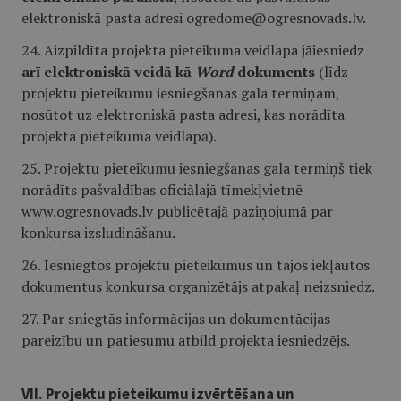
elektroniskā pasta adresi ogredome@ogresnovads.lv.
24. Aizpildīta projekta pieteikuma veidlapa jāiesniedz
arī elektroniskā veidā kā
Word
dokuments
(līdz
projektu pieteikumu iesniegšanas gala termiņam,
nosūtot uz elektroniskā pasta adresi, kas norādīta
projekta pieteikuma veidlapā).
25. Projektu pieteikumu iesniegšanas gala termiņš tiek
norādīts pašvaldības oficiālajā tīmekļvietnē
www.ogresnovads.lv publicētajā paziņojumā par
konkursa izsludināšanu.
26. Iesniegtos projektu pieteikumus un tajos iekļautos
dokumentus konkursa organizētājs atpakaļ neizsniedz.
27. Par sniegtās informācijas un dokumentācijas
pareizību un patiesumu atbild projekta iesniedzējs.
VII. Projektu pieteikumu izvērtēšana un