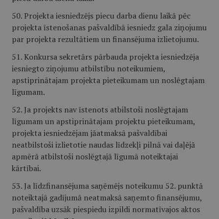
50. Projekta iesniedzējs piecu darba dienu laikā pēc
projekta īstenošanas pašvaldībā iesniedz gala ziņojumu
par projekta rezultātiem un finansējuma izlietojumu.
51. Konkursa sekretārs pārbauda projekta iesniedzēja
iesniegto ziņojumu atbilstību noteikumiem,
apstiprinātajam projekta pieteikumam un noslēgtajam
līgumam.
52. Ja projekts nav īstenots atbilstoši noslēgtajam
līgumam un apstiprinātajam projektu pieteikumam,
projekta iesniedzējam jāatmaksā pašvaldībai
neatbilstoši izlietotie naudas līdzekļi pilnā vai daļējā
apmērā atbilstoši noslēgtajā līgumā noteiktajai
kārtībai.
53. Ja līdzfinansējuma saņēmējs noteikumu 52. punktā
noteiktajā gadījumā neatmaksā saņemto finansējumu,
pašvaldība uzsāk piespiedu izpildi normatīvajos aktos