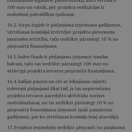
finansējuma iegādātie pamatlīdzekļi, kuru vērtība ir
500
euro
un vairāk, pēc projekta realizācijas ir
nododami pašvaldības īpašumā;
16.2. tērpu iegāde ir pieļaujama izņēmuma gadījumos,
vērtēšanas komisijai izvērtējot projekta pienesumu
jaunrades attīstībā, taču nedrīkst pārsniegt 50 % no
pieprasītā finansējuma;
16.3. balvu fonds ir pieļaujams (izņemot naudas
balvas), taču tas nedrīkst pārsniegt 100
euro
no
attiecīgā projekta ietvaros pieprasītā finansējuma;
16.4. kafijas pauzes un citi ar ēdināšanu saistīti
izdevumi pieļaujami tikai tad, ja tas nepieciešams
projekta ietvaros paredzēto aktivitāšu norises
nodrošināšanai, un tie nedrīkst pārsniegt 10 % no
pieprasītā finansējuma (izņemot īpaši pamatotus
gadījumus, par ko vērtēšanas komisija lemj atsevišķi).
17. Projekta iesniedzējs nedrīkst pieprasīt no pasākuma