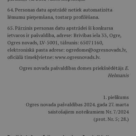
64. Personas datu apstrādē netiek automatizēta
lēmumu pieņemšana, tostarp profilēšana.
65. Pārzinis personas datu apstrādei šī konkursa
ietvaros ir pašvaldība, adrese: Brīvības iela 33, Ogre,
Ogres novads, LV-5001, tālrunis: 65071160,
elektroniskā pasta adrese: ogredome@ogresnovads.lv,
oficiālā tīmekļvietne: www.ogresnovads.lv.
Ogres novada pašvaldības domes priekšsēdētājs
E.
Helmanis
1. pielikums
Ogres novada pašvaldības 2024. gada 27. marta
saistošajiem noteikumiem Nr. 7/2024
(prot. Nr. 5; 28.)