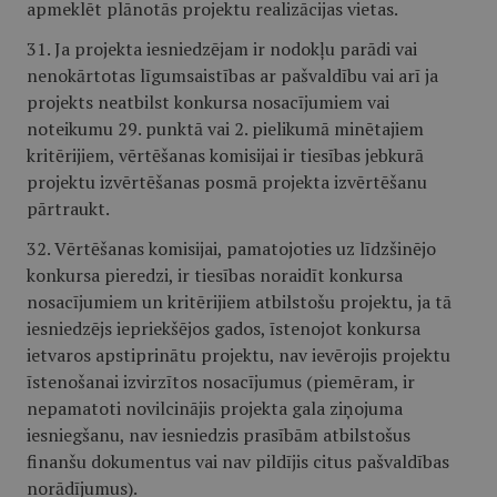
apmeklēt plānotās projektu realizācijas vietas.
31. Ja projekta iesniedzējam ir nodokļu parādi vai
nenokārtotas līgumsaistības ar pašvaldību vai arī ja
projekts neatbilst konkursa nosacījumiem vai
noteikumu 29. punktā vai 2. pielikumā minētajiem
kritērijiem, vērtēšanas komisijai ir tiesības jebkurā
projektu izvērtēšanas posmā projekta izvērtēšanu
pārtraukt.
32. Vērtēšanas komisijai, pamatojoties uz līdzšinējo
konkursa pieredzi, ir tiesības noraidīt konkursa
nosacījumiem un kritērijiem atbilstošu projektu, ja tā
iesniedzējs iepriekšējos gados, īstenojot konkursa
ietvaros apstiprinātu projektu, nav ievērojis projektu
īstenošanai izvirzītos nosacījumus (piemēram, ir
nepamatoti novilcinājis projekta gala ziņojuma
iesniegšanu, nav iesniedzis prasībām atbilstošus
finanšu dokumentus vai nav pildījis citus pašvaldības
norādījumus).