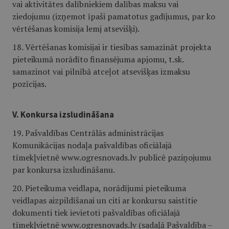
vai aktivitātes dalībniekiem dalības maksu vai
ziedojumu (izņemot īpaši pamatotus gadījumus, par ko
vērtēšanas komisija lemj atsevišķi).
18. Vērtēšanas komisijai ir tiesības samazināt projekta
pieteikumā norādīto finansējuma apjomu, t.sk.
samazinot vai pilnībā atceļot atsevišķas izmaksu
pozīcijas.
V. Konkursa izsludināšana
19. Pašvaldības Centrālās administrācijas
Komunikācijas nodaļa pašvaldības oficiālajā
tīmekļvietnē www.ogresnovads.lv publicē paziņojumu
par konkursa izsludināšanu.
20. Pieteikuma veidlapa, norādījumi pieteikuma
veidlapas aizpildīšanai un citi ar konkursu saistītie
dokumenti tiek ievietoti pašvaldības oficiālajā
tīmekļvietnē www.ogresnovads.lv (sadaļā Pašvaldība –