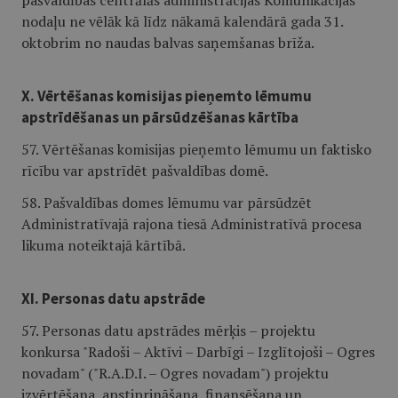
pašvaldības centrālās administrācijas Komunikācijas
nodaļu ne vēlāk kā līdz nākamā kalendārā gada 31.
oktobrim no naudas balvas saņemšanas brīža.
X. Vērtēšanas komisijas pieņemto lēmumu
apstrīdēšanas un pārsūdzēšanas kārtība
57. Vērtēšanas komisijas pieņemto lēmumu un faktisko
rīcību var apstrīdēt pašvaldības domē.
58. Pašvaldības domes lēmumu var pārsūdzēt
Administratīvajā rajona tiesā Administratīvā procesa
likuma noteiktajā kārtībā.
XI. Personas datu apstrāde
57. Personas datu apstrādes mērķis – projektu
konkursa "Radoši – Aktīvi – Darbīgi – Izglītojoši – Ogres
novadam" ("R.A.D.I. – Ogres novadam") projektu
izvērtēšana, apstiprināšana, finansēšana un