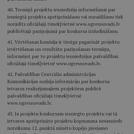
40. Termiņš projektu iesniedzēju informēšanai par
iesniegtā projekta apstiprināšanu vai noraidīšanu tiek
norādīts oficiālajā tīmekļvietnē www.ogresnovads.lv
publicētajā paziņojumā par konkursa izsludināšanu.
41. Vērtēšanas komisija ir tiesīga pagarināt projektu
izvērtēšanas un rezultātu paziņošanas termiņu,
informējot par to projektu iesniedzējus pašvaldības
oficiālajā tīmekļvietnē www.ogresnovads.lv.
42. Pašvaldības Centrālās administrācijas
Komunikācijas nodaļa informāciju par konkursa
ietvaros realizējamajiem projektiem publicē
pašvaldības oficiālajā tīmekļvietnē
www.ogresnovads.lv.
43. Ja projektu konkursam iesniegto projektu vai tā
ietvaros apstiprināto projektu kopsumma nesasniedz
noteikumu 12. punktā minēto kopējo pieejamo