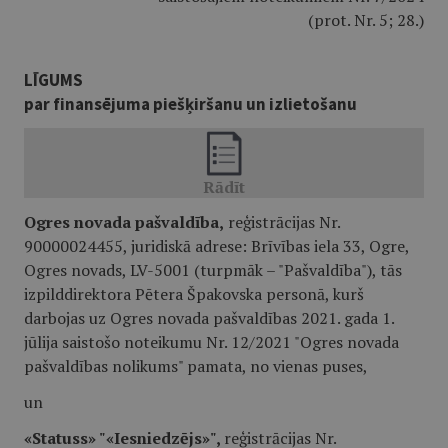
(prot. Nr. 5; 28.)
LĪGUMS
par finansējuma piešķiršanu un izlietošanu
Ogres novada pašvaldība,
reģistrācijas Nr.
90000024455, juridiskā adrese: Brīvības iela 33, Ogre,
Ogres novads, LV-5001 (turpmāk – "Pašvaldība"), tās
izpilddirektora Pētera Špakovska personā, kurš
darbojas uz Ogres novada pašvaldības 2021. gada 1.
jūlija saistošo noteikumu Nr. 12/2021 "Ogres novada
pašvaldības nolikums" pamata, no vienas puses,
un
«Statuss» "«Iesniedzējs»",
reģistrācijas Nr.