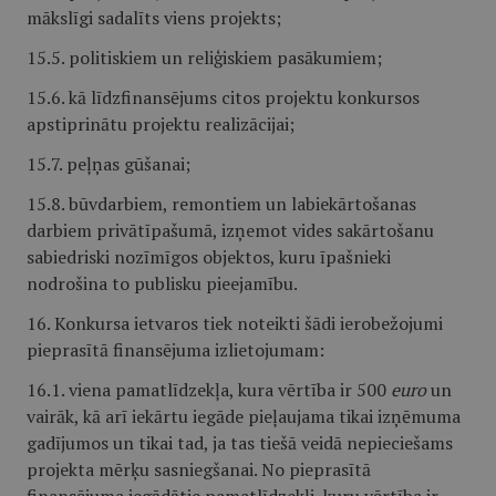
mākslīgi sadalīts viens projekts;
15.5. politiskiem un reliģiskiem pasākumiem;
15.6. kā līdzfinansējums citos projektu konkursos
apstiprinātu projektu realizācijai;
15.7. peļņas gūšanai;
15.8. būvdarbiem, remontiem un labiekārtošanas
darbiem privātīpašumā, izņemot vides sakārtošanu
sabiedriski nozīmīgos objektos, kuru īpašnieki
nodrošina to publisku pieejamību.
16. Konkursa ietvaros tiek noteikti šādi ierobežojumi
pieprasītā finansējuma izlietojumam:
16.1. viena pamatlīdzekļa, kura vērtība ir 500
euro
un
vairāk, kā arī iekārtu iegāde pieļaujama tikai izņēmuma
gadījumos un tikai tad, ja tas tiešā veidā nepieciešams
projekta mērķu sasniegšanai. No pieprasītā