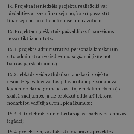
14. Projekta iesniedzējs projekta realizācijā var
piedalīties ar savu finansējumu, kā arī piesaistīt
finansējumu no citiem finansējuma avotiem.
15. Projektam piešķirtais pašvaldības finansējums
nevar tikt izmantots:
15.1. projekta administratīvā personāla izmaksu un
citu administratīvo izdevumu segšanai (izņemot
bankas pārskaitījumus);
15.2. jebkāda veida atlīdzības izmaksai projekta
iesniedzēja valdei vai tās pilnvarotām personām vai
kādam no darba grupā iesaistītajiem dalībniekiem (tai
skaitā gadījumos, ja tie projektā pilda arī lektora,
nodarbību vadītāja u.tml. pienākumus);
15.3. datortehnikas un citas biroja vai sadzīves tehnikas
iegādei;
15.4. projektiem, kas faktiski ir vairākos projektos