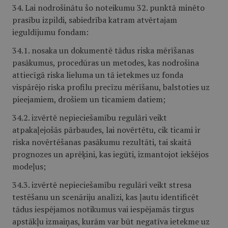
34. Lai nodrošinātu šo noteikumu 32. punktā minēto
prasību izpildi, sabiedrība katram atvērtajam
ieguldījumu fondam:
34.1. nosaka un dokumentē tādus riska mērīšanas
pasākumus, procedūras un metodes, kas nodrošina
attiecīgā riska lieluma un tā ietekmes uz fonda
vispārējo riska profilu precīzu mērīšanu, balstoties uz
pieejamiem, drošiem un ticamiem datiem;
34.2. izvērtē nepieciešamību regulāri veikt
atpakaļejošās pārbaudes, lai novērtētu, cik ticami ir
riska novērtēšanas pasākumu rezultāti, tai skaitā
prognozes un aprēķini, kas iegūti, izmantojot iekšējos
modeļus;
34.3. izvērtē nepieciešamību regulāri veikt stresa
testēšanu un scenāriju analīzi, kas ļautu identificēt
tādus iespējamos notikumus vai iespējamās tirgus
apstākļu izmaiņas, kurām var būt negatīva ietekme uz