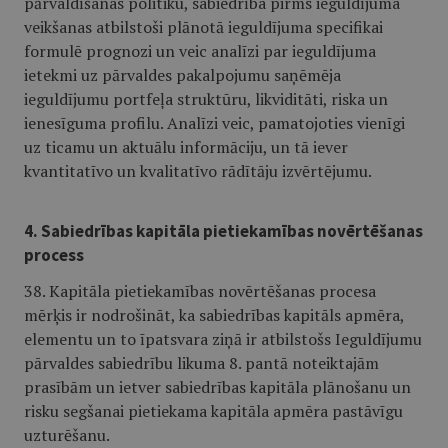
pārvaldīšanas politiku, sabiedrība pirms ieguldījuma
veikšanas atbilstoši plānotā ieguldījuma specifikai
formulē prognozi un veic analīzi par ieguldījuma
ietekmi uz pārvaldes pakalpojumu saņēmēja
ieguldījumu portfeļa struktūru, likviditāti, riska un
ienesīguma profilu. Analīzi veic, pamatojoties vienīgi
uz ticamu un aktuālu informāciju, un tā iever
kvantitatīvo un kvalitatīvo rādītāju izvērtējumu.
4. Sabiedrības kapitāla pietiekamības novērtēšanas
process
38. Kapitāla pietiekamības novērtēšanas procesa
mērķis ir nodrošināt, ka sabiedrības kapitāls apmēra,
elementu un to īpatsvara ziņā ir atbilstošs Ieguldījumu
pārvaldes sabiedrību likuma 8. pantā noteiktajām
prasībām un ietver sabiedrības kapitāla plānošanu un
risku segšanai pietiekama kapitāla apmēra pastāvīgu
uzturēšanu.