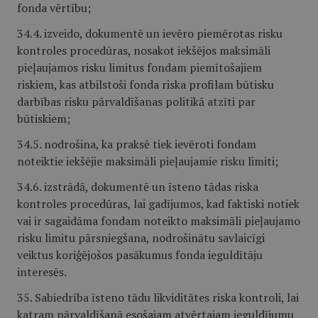
fonda vērtību;
34.4. izveido, dokumentē un ievēro piemērotas risku
kontroles procedūras, nosakot iekšējos maksimāli
pieļaujamos risku limitus fondam piemītošajiem
riskiem, kas atbilstoši fonda riska profilam būtisku
darbības risku pārvaldīšanas politikā atzīti par
būtiskiem;
34.5. nodrošina, ka praksē tiek ievēroti fondam
noteiktie iekšējie maksimāli pieļaujamie risku limiti;
34.6. izstrādā, dokumentē un īsteno tādas riska
kontroles procedūras, lai gadījumos, kad faktiski notiek
vai ir sagaidāma fondam noteikto maksimāli pieļaujamo
risku limitu pārsniegšana, nodrošinātu savlaicīgi
veiktus koriģējošos pasākumus fonda ieguldītāju
interesēs.
35. Sabiedrība īsteno tādu likviditātes riska kontroli, lai
katram pārvaldīšanā esošajam atvērtajam ieguldījumu