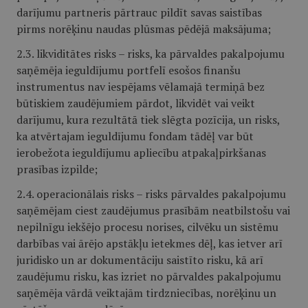
darījumu partneris pārtrauc pildīt savas saistības
pirms norēķinu naudas plūsmas pēdējā maksājuma;
2.3. likviditātes risks – risks, ka pārvaldes pakalpojumu
saņēmēja ieguldījumu portfelī esošos finanšu
instrumentus nav iespējams vēlamajā termiņā bez
būtiskiem zaudējumiem pārdot, likvidēt vai veikt
darījumu, kura rezultātā tiek slēgta pozīcija, un risks,
ka atvērtajam ieguldījumu fondam tādēļ var būt
ierobežota ieguldījumu apliecību atpakaļpirkšanas
prasības izpilde;
2.4. operacionālais risks – risks pārvaldes pakalpojumu
saņēmējam ciest zaudējumus prasībām neatbilstošu vai
nepilnīgu iekšējo procesu norises, cilvēku un sistēmu
darbības vai ārējo apstākļu ietekmes dēļ, kas ietver arī
juridisko un ar dokumentāciju saistīto risku, kā arī
zaudējumu risku, kas izriet no pārvaldes pakalpojumu
saņēmēja vārdā veiktajām tirdzniecības, norēķinu un