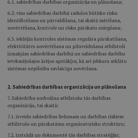
6.1. sabiedrības darbības organizācija un plānošana;
6.2. visu sabiedrības darbībā radušos būtisko risku
identificēšana un pārvaldīšana, tai skaitā mērīšana,
novērtēšana, kontrole un risku pārskatu sniegšana;
6.3. iekšējās kontroles sistēmas regulāra pārskatīšana,
efektivitātes novērtēšana un pilnveidošana atbilstoši
izmaiņām sabiedrības darbībā un sabiedrības darbību
ietekmējošajos ārējos apstākļos, kā arī jebkuru atklāto
sistēmas nepilnību savlaicīga novēršana.
2. Sabiedrības darbības organizācija un plānošana
7. Sabiedrība nodrošina atbilstošu tās darbības
organizāciju, tai skaitā:
7.1. izveido sabiedrības lielumam un darbības riskiem
atbilstošu un pārskatāmu organizatorisko struktūru;
7.2. izstrādā un dokumentē tās darbības stratēģiju;