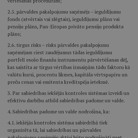
vērtēšanas procedūrām;
2.5. pārvaldes pakalpojumu saņēmējs – ieguldījumu
fonds (atvērtais vai slēgtais), ieguldījumu plāns vai
pensiju plāns, Pan-Eiropas privāto pensiju produkta
plāns;
2.6. tirgus risks – risks pārvaldes pakalpojumu
saņēmējam ciest zaudējumus tādas ieguldījumu
portfelī esošo finanšu instrumentu pārvērtēšanas dēļ,
kas saistīta ar tirgus vērtības izmaiņām tādu faktoru kā
valūtu kursi, procentu likmes, kapitāla vērtspapīru un
preču cenas vai emitenta kredītspēja ietekmē.
3. Par sabiedrības iekšējās kontroles sistēmas izveidi un
efektīvu darbību atbild sabiedrības padome un valde.
4. Sabiedrības padome un valde nodrošina, ka:
4.1. iekšējās kontroles sistēma sabiedrībā tiek
organizēta tā, lai sabiedrības un pārvaldes
pakalpojumu saņēmēju aktīvi būtu nodrošināti pret