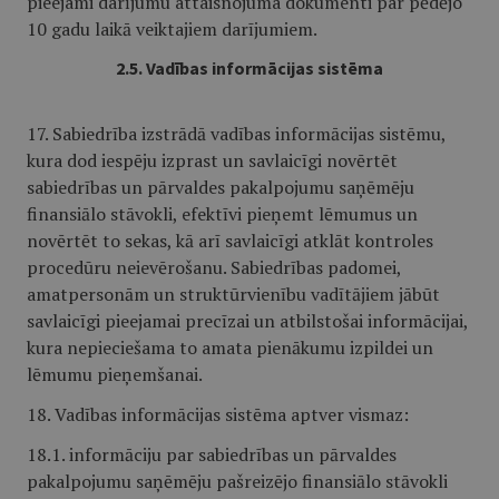
pieejami darījumu attaisnojuma dokumenti par pēdējo
10 gadu laikā veiktajiem darījumiem.
2.5. Vadības informācijas sistēma
17. Sabiedrība izstrādā vadības informācijas sistēmu,
kura dod iespēju izprast un savlaicīgi novērtēt
sabiedrības un pārvaldes pakalpojumu saņēmēju
finansiālo stāvokli, efektīvi pieņemt lēmumus un
novērtēt to sekas, kā arī savlaicīgi atklāt kontroles
procedūru neievērošanu. Sabiedrības padomei,
amatpersonām un struktūrvienību vadītājiem jābūt
savlaicīgi pieejamai precīzai un atbilstošai informācijai,
kura nepieciešama to amata pienākumu izpildei un
lēmumu pieņemšanai.
18. Vadības informācijas sistēma aptver vismaz:
18.1. informāciju par sabiedrības un pārvaldes
pakalpojumu saņēmēju pašreizējo finansiālo stāvokli