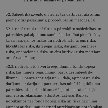
3.2. Risku mērīšana un pārvaldīšana
32. Sabiedrība izveido un ievieš tās darbības raksturam
piemērotus pasākumus, procedūras un metodes, lai:
32.1. nepārtraukti mērītu un pārvaldītu sabiedrības un
pārvaldes pakalpojumu saņēmēju darbībai piemītošos,
kā arī iespējamos riskus un nodrošinātu tirgus riska,
likviditātes riska, ilgtspējas risku, darījumu partnera
riska, operacionālā riska un citu būtisku risku mērīšanu
un pārvaldīšanu;
32.2. nodrošinātu atvērtā ieguldījumu fonda kopējā
riska, kas minēts Ieguldījumu pārvaldes sabiedrību
1
likuma 66. panta septītajā un 7.
daļā, apmēra un riska
darījumu ar darījumu partneri, kas minēti Ieguldījumu
pārvaldes sabiedrību likuma 66. panta astotajā daļā,
apmēra aprēķināšanu atbilstoši Latvijas Bankas
noteikumos par fonda kopējā riska un riska darījumu
apmēra ar darījumu partneri aprēķināšanu noteiktajām