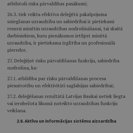
atbilstoši riska pārvaldības pasākumi;
26.3. tiek veikta efektīva deleģētā pakalpojuma
sniegšanas uzraudzība un sabiedrībai ir pietiekami
resursi minētās uzraudzības nodrošināšanai, tai skaitā
darbiniekiem, kuru pienākumos ietilpst minētā
uzraudzība, ir pietiekama izglītība un profesionālā
pieredze.
27. Deleģējot risku pārvaldīšanas funkciju, sabiedrība
nodrošina, ka:
27.1. atbildība par risku pārvaldīšanas procesa
piemērotību un efektivitāti saglabājas sabiedrībai;
27.2. deleģēšanas rezultātā Latvijas Bankai netiek liegta
vai ierobežota likumā noteikto uzraudzības funkciju
veikšana.
2.8. Aktīvu un informācijas sistēmu aizsardzība