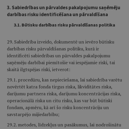
3. Sabiedrības un pārvaldes pakalpojumu saņēmēju
darbības risku identificēšana un pārvaldīšana
3.1. Būtisku darbības risku pārvaldīšanas politika
29. Sabiedrība izveido, dokumentē un ievēro būtisku
darbības risku pārvaldīšanas politiku, kurā ir
identificēti sabiedrības un pārvaldes pakalpojumu
saņēmēju darbībai piemītošie vai iespējamie riski, tai
skaitā ilgtspējas riski, ietverot:
29.1. procedūru, kas nepieciešama, lai sabiedrība varētu
novērtēt katra fonda tirgus riska, likviditātes riska,
darījumu partnera riska, darījumu koncentrācijas riska,
operacionālā riska un citu risku, kas var būt būtiski
fondam, apmēru, kā arī šo risku koncentrāciju un
savstarpējo mijiedarbību;
29.2. metodes, līdzekļus un pasākumus, lai nodrošinātu