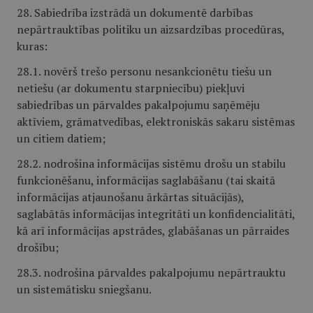
28. Sabiedrība izstrādā un dokumentē darbības
nepārtrauktības politiku un aizsardzības procedūras,
kuras:
28.1. novērš trešo personu nesankcionētu tiešu un
netiešu (ar dokumentu starpniecību) piekļuvi
sabiedrības un pārvaldes pakalpojumu saņēmēju
aktīviem, grāmatvedības, elektroniskās sakaru sistēmas
un citiem datiem;
28.2. nodrošina informācijas sistēmu drošu un stabilu
funkcionēšanu, informācijas saglabāšanu (tai skaitā
informācijas atjaunošanu ārkārtas situācijās),
saglabātās informācijas integritāti un konfidencialitāti,
kā arī informācijas apstrādes, glabāšanas un pārraides
drošību;
28.3. nodrošina pārvaldes pakalpojumu nepārtrauktu
un sistemātisku sniegšanu.