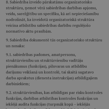
8. Sabiedrība izveido pārskatāmu organizatorisko
struktūru, ņemot vērā sabiedrības darbības apjomu,
veidu, sarežģītību un specifiku, kā arī nepieciešamību
nodrošināt, ka izveidotā organizatoriskā struktūra
veicina atbilstību sabiedrības darbību regulējošo
normatīvo aktu prasībām.
9. Sabiedrība dokumentē tās organizatorisko struktūru
un nosaka:
9.1. sabiedrības padomes, amatpersonu,
struktūrvienību un struktūrvienību vadītāju
pienākumus (funkcijas), pilnvaras un atbildību
darījumu veikšanā un kontrolē, tai skaitā sagatavo
darba aprakstus (dienesta instrukcijas) atbildīgajiem
darbiniekiem;
9.2. struktūrvienības, kas atbildīgas par risku kontroles
funkcijas, darbības atbilstības kontroles funkcijas un
iekšējā audita funkcijas (turpmāk kopā – iekšējās