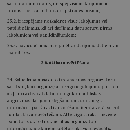
satur darījumu datus, un spēj visiem darījumiem
rekonstruēt katru būtisko apstrādes posmu;
23.2. ir iespējams noskaidrot visus labojumus vai
papildinājumus, kā arī darījumu datu saturu pirms
labojumiem vai papildinājumiem;
23.3. nav iespējams manipulēt ar darījumu datiem vai
mainīt tos.
2.6. Aktīvu novērtēšana
24. Sabiedrība nosaka to tirdzniecības organizatoru
sarakstu, kuri organizē attiecīgo ieguldījumu portfelī
iekļauto aktīvu atklātu un regulāru publiskās
apgrozības darījumu slēgšanu un kuru sniegtā
informācija par šo aktīvu kotēšanu ņemta vērā, veicot
fonda aktīvu novērtēšanu. Attiecīgā saraksta izveidē
pamatojas uz to tirdzniecības organizatoru
informāciju, pie kuriem kotētais aktīvs ir iegādāts.