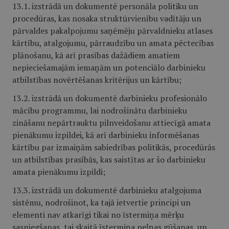
13.1. izstrādā un dokumentē personāla politiku un
procedūras, kas nosaka struktūrvienību vadītāju un
pārvaldes pakalpojumu saņēmēju pārvaldnieku atlases
kārtību, atalgojumu, pārraudzību un amata pēctecības
plānošanu, kā arī prasības dažādiem amatiem
nepieciešamajām iemaņām un potenciālo darbinieku
atbilstības novērtēšanas kritērijus un kārtību;
13.2. izstrādā un dokumentē darbinieku profesionālo
mācību programmu, lai nodrošinātu darbinieku
zināšanu nepārtrauktu pilnveidošanu attiecīgā amata
pienākumu izpildei, kā arī darbinieku informēšanas
kārtību par izmaiņām sabiedrības politikās, procedūrās
un atbilstības prasībās, kas saistītas ar šo darbinieku
amata pienākumu izpildi;
13.3. izstrādā un dokumentē darbinieku atalgojuma
sistēmu, nodrošinot, ka tajā ietvertie principi un
elementi nav atkarīgi tikai no īstermiņa mērķu
sasniegšanas, tai skaitā īstermiņa peļņas gūšanas, un