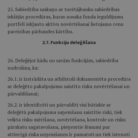
25. Sabiedrība saskaņo ar turētājbanku sabiedrības
iekšējās procedūras, kuras nosaka fonda ieguldījumu
portfelī iekļauto aktīvu novērtēšanai lietojamo cenu
pareizības pārbaudes kārtību.
2.7. Funkciju deleģēšana
26. Deleģējot kādu no savām funkcijām, sabiedrība
nodrošina, ka:
26.1. ir izstrādāta un atbilstoši dokumentēta procedūra
ar deleģēto pakalpojumu saistīto risku novērtēšanai un
pārvaldīšanai;
26.2. ir identificēti un pārvaldīti visi būtiskie ar
deleģētā pakalpojuma saņemšanu saistītie riski, tiek
veikta risku mērīšana, novērtēšana, kontrole un risku
pārskatu sagatavošana, pieņemtie lēmumi par
attiecīgā riska uzņemšanos ir pamatoti un tiek īstenoti