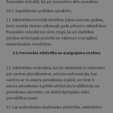
finansiālo stāvokli, kā arī normatīvo aktu prasības;
10.5. ieguldījumu politikas aprakstu.
11. Sabiedrība izstrādā darbības plānu katram gadam,
kurā norāda vismaz nākamajā gadā plānoto sabiedrības
finansiālo stāvokli un vietu tirgū, kā arī darbības
mērķus attiecīgajā periodā un raksturo svarīgākos
sasniedzamos rezultātus.
2.3. Personāla atbilstība un atalgojuma sistēma
12. Sabiedrība nodrošina, ka tās darbinieki ir informēti
par saviem pienākumiem, pārzina informāciju, kas
saistīta ar to amata pienākumu izpildi, un tiem ir
amata pienākumu izpildei atbilstoša kvalifikācija un
pietiekama pieredze, tai skaitā ilgtspējas risku
pārvaldības jomā.
13. Lai nodrošinātu darbinieku atbilstību, sabiedrība: