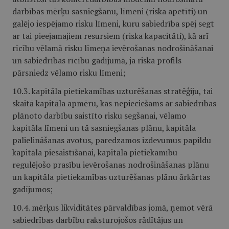
darbības mērķu sasniegšanu, līmeni (riska apetīti) un
galējo iespējamo risku līmeni, kuru sabiedrība spēj segt
ar tai pieejamajiem resursiem (riska kapacitāti), kā arī
rīcību vēlamā risku līmeņa ievērošanas nodrošināšanai
un sabiedrības rīcību gadījumā, ja riska profils
pārsniedz vēlamo risku līmeni;
10.3. kapitāla pietiekamības uzturēšanas stratēģiju, tai
skaitā kapitāla apmēru, kas nepieciešams ar sabiedrības
plānoto darbību saistīto risku segšanai, vēlamo
kapitāla līmeni un tā sasniegšanas plānu, kapitāla
palielināšanas avotus, paredzamos izdevumus papildu
kapitāla piesaistīšanai, kapitāla pietiekamību
regulējošo prasību ievērošanas nodrošināšanas plānu
un kapitāla pietiekamības uzturēšanas plānu ārkārtas
gadījumos;
10.4. mērķus likviditātes pārvaldības jomā, ņemot vērā
sabiedrības darbību raksturojošos rādītājus un