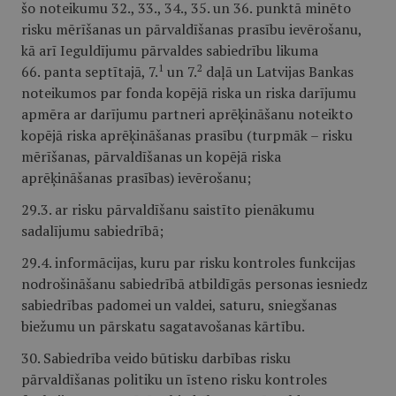
šo noteikumu 32., 33., 34., 35. un 36. punktā minēto
risku mērīšanas un pārvaldīšanas prasību ievērošanu,
kā arī Ieguldījumu pārvaldes sabiedrību likuma
1
2
66. panta septītajā, 7.
un 7.
daļā un Latvijas Bankas
noteikumos par fonda kopējā riska un riska darījumu
apmēra ar darījumu partneri aprēķināšanu noteikto
kopējā riska aprēķināšanas prasību (turpmāk – risku
mērīšanas, pārvaldīšanas un kopējā riska
aprēķināšanas prasības) ievērošanu;
29.3. ar risku pārvaldīšanu saistīto pienākumu
sadalījumu sabiedrībā;
29.4. informācijas, kuru par risku kontroles funkcijas
nodrošināšanu sabiedrībā atbildīgās personas iesniedz
sabiedrības padomei un valdei, saturu, sniegšanas
biežumu un pārskatu sagatavošanas kārtību.
30. Sabiedrība veido būtisku darbības risku
pārvaldīšanas politiku un īsteno risku kontroles