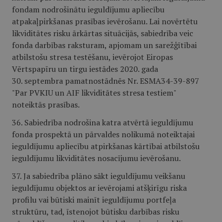
fondam nodrošinātu ieguldījumu apliecību
atpakaļpirkšanas prasības ievērošanu. Lai novērtētu
likviditātes risku ārkārtas situācijās, sabiedrība veic
fonda darbības raksturam, apjomam un sarežģītībai
atbilstošu stresa testēšanu, ievērojot Eiropas
Vērtspapīru un tirgu iestādes 2020. gada
30. septembra pamatnostādnēs Nr. ESMA34-39-897
"Par PVKIU un AIF likviditātes stresa testiem"
noteiktās prasības.
36. Sabiedrība nodrošina katra atvērtā ieguldījumu
fonda prospektā un pārvaldes nolikumā noteiktajai
ieguldījumu apliecību atpirkšanas kārtībai atbilstošu
ieguldījumu likviditātes nosacījumu ievērošanu.
37. Ja sabiedrība plāno sākt ieguldījumu veikšanu
ieguldījumu objektos ar ievērojami atšķirīgu riska
profilu vai būtiski mainīt ieguldījumu portfeļa
struktūru, tad, īstenojot būtisku darbības risku