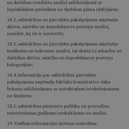
un darbības rezultātu analīzi salīdzinājumā ar
iepriekšējiem periodiem un darbības plāna rādītājiem;
18.2. sabiedrības un pārvaldes pakalpojumu saņēmēju
aktīvu, saistību un ārpusbilances posteņu analīzi,
norādot, kā tie ir novērtēti;
18.3. sabiedrības un pārvaldes pakalpojumu saņēmēju
ienākumu un izdevumu analīzi, tai skaitā to atkarību no
dažādām aktīvu, saistību un ārpusbilances posteņu
kategorijām;
18.4. informāciju par sabiedrības pārvaldes
pakalpojumu saņēmēju faktisko kvantitatīvo risku
lieluma salīdzinājumu ar noteiktajiem ierobežojumiem
un limitiem;
18.5. sabiedrības pieņemto politiku un procedūru
neievērošanas gadījumu uzskaitījumu un analīzi.
19. Vadības informācijas sistēma nodrošina: