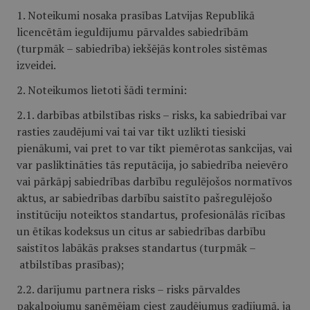
1. Noteikumi nosaka prasības Latvijas Republikā
licencētām ieguldījumu pārvaldes sabiedrībām
(turpmāk – sabiedrība) iekšējās kontroles sistēmas
izveidei.
2. Noteikumos lietoti šādi termini:
2.1. darbības atbilstības risks – risks, ka sabiedrībai var
rasties zaudējumi vai tai var tikt uzlikti tiesiski
pienākumi, vai pret to var tikt piemērotas sankcijas, vai
var pasliktināties tās reputācija, jo sabiedrība neievēro
vai pārkāpj sabiedrības darbību regulējošos normatīvos
aktus, ar sabiedrības darbību saistīto pašregulējošo
institūciju noteiktos standartus, profesionālās rīcības
un ētikas kodeksus un citus ar sabiedrības darbību
saistītos labākās prakses standartus (turpmāk –
atbilstības prasības);
2.2. darījumu partnera risks – risks pārvaldes
pakalpojumu saņēmējam ciest zaudējumus gadījumā, ja