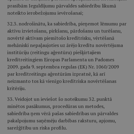
prasībām Ieguldījumu pārvaldes sabiedrību likumā
noteikto ierobežojumu ievērošanai;
32.3. nodrošinātu, ka sabiedrība, pieņemot lēmumu par
aktīvu izvietošanu, pirkšanu, pārdošanu un turēšanu,
novērtē aktīvam piemītošo kredītrisku, vērtēšanā
mehāniski nepaļaujoties uz ārējo kredītu novērtējuma
institūciju (reitingu aģentūru) piešķirtajiem
kredītreitingiem Eiropas Parlamenta un Padomes
2009. gada 9. septembra regulas (EK) Nr. 1060/2009
par kredītreitingu aģentūrām izpratnē, kā arī
neizmanto tos kā vienīgo kredītriska novērtēšanas
kritēriju.
33. Veidojot un ieviešot šo noteikumu 32. punktā
minētos pasākumus, procedūras un metodes,
sabiedrība ņem vērā pašas sabiedrības un pārvaldes
pakalpojumu saņēmēju darbības raksturu, apjomu,
sarežģītību un riska profilu.