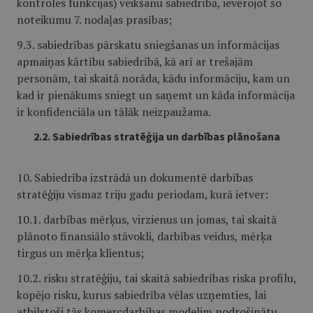
kontroles funkcijas) veikšanu sabiedrībā, ievērojot šo
noteikumu 7. nodaļas prasības;
9.3. sabiedrības pārskatu sniegšanas un informācijas
apmaiņas kārtību sabiedrībā, kā arī ar trešajām
personām, tai skaitā norāda, kādu informāciju, kam un
kad ir pienākums sniegt un saņemt un kāda informācija
ir konfidenciāla un tālāk neizpaužama.
2.2. Sabiedrības stratēģija un darbības plānošana
10. Sabiedrība izstrādā un dokumentē darbības
stratēģiju vismaz triju gadu periodam, kurā ietver:
10.1. darbības mērķus, virzienus un jomas, tai skaitā
plānoto finansiālo stāvokli, darbības veidus, mērķa
tirgus un mērķa klientus;
10.2. risku stratēģiju, tai skaitā sabiedrības riska profilu,
kopējo risku, kurus sabiedrība vēlas uzņemties, lai
atbilstoši tās komercdarbības modelim nodrošinātu