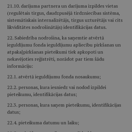
21.10. darījuma partnera un darījuma izpildes vietas
(regulētais tirgus, daudzpusējā tirdzniecības sistēma,
sistemātiskais internalizētājs, tirgus uzturētājs vai cits
likviditātes nodrošinātājs) identifikācijas datus.
22. Sabiedrība nodrošina, ka saņemtie atvērtā
ieguldījumu fonda ieguldījumu apliecību pirkšanas un
atpakaļpirkšanas pieteikumi tiek apkopoti un
nekavējoties reģistrēti, norādot par tiem šādu
informāciju:
22.1. atvērtā ieguldījumu fonda nosaukumu;
22.2. personas, kura iesniedz vai nodod izpildei
pieteikumu, identifikācijas datus;
22.3. personas, kura saņem pieteikumu, identifikācijas
datus;
22.4. pieteikuma datumu un laiku;