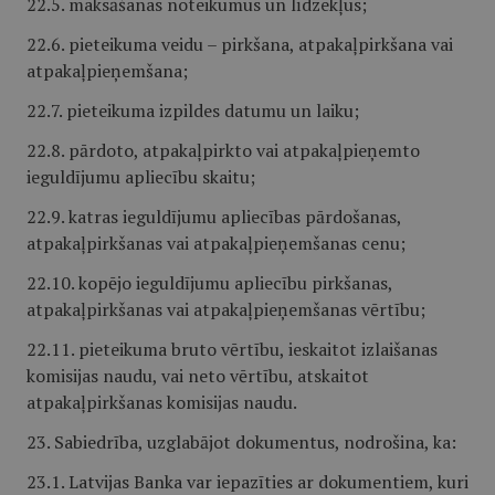
22.5. maksāšanas noteikumus un līdzekļus;
22.6. pieteikuma veidu – pirkšana, atpakaļpirkšana vai
atpakaļpieņemšana;
22.7. pieteikuma izpildes datumu un laiku;
22.8. pārdoto, atpakaļpirkto vai atpakaļpieņemto
ieguldījumu apliecību skaitu;
22.9. katras ieguldījumu apliecības pārdošanas,
atpakaļpirkšanas vai atpakaļpieņemšanas cenu;
22.10. kopējo ieguldījumu apliecību pirkšanas,
atpakaļpirkšanas vai atpakaļpieņemšanas vērtību;
22.11. pieteikuma bruto vērtību, ieskaitot izlaišanas
komisijas naudu, vai neto vērtību, atskaitot
atpakaļpirkšanas komisijas naudu.
23. Sabiedrība, uzglabājot dokumentus, nodrošina, ka:
23.1. Latvijas Banka var iepazīties ar dokumentiem, kuri