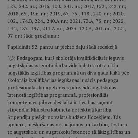
127., 242. nr.; 2016, 100., 241. nr.; 2017, 152., 242. nr.;
2018, 65., 196. nr.; 2019, 67., 75., 118., 240. nr.; 2020,
102., 174.B, 224., 240.A nr.; 2021, 73.A, 75. nr.; 2022,
144., 187., 197., 211.A nr.; 2023, 120.A, 201. nr.; 2024,
97. nr.) šādu grozījumu:
Papildināt 52. pantu ar piekto daļu šādā redakcijā:
"(5) Pedagogam, kurš skolotāja kvalifikāciju ir ieguvis
augstskolas īstenotā darba vidē balstītā otrā cikla
augstākās izglītības programmā un divu gadu laikā pēc
skolotāja kvalifikācijas iegūšanas ir sācis pedagoga
profesionālās kompetences pilnveidi augstskolas
īstenotā izglītības programmā, profesionālās
kompetences pilnveides laikā ir tiesības saņemt
stipendiju Ministru kabineta noteiktajā kārtībā.
Stipendiju piešķir no valsts budžeta līdzekļiem. Tās
apmēru, piešķiršanas nosacījumus un kārtību, tostarp
to augstskolu un augstskolu īstenoto tālākizglītības un