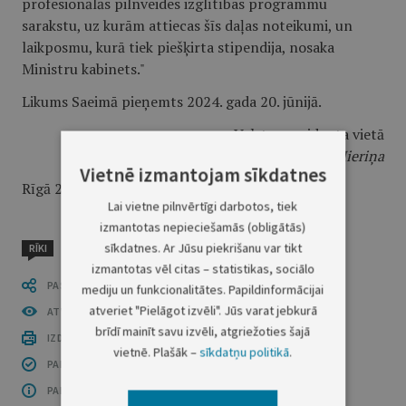
profesionālās pilnveides izglītības programmu
sarakstu, uz kurām attiecas šīs daļas noteikumi, un
laikposmu, kurā tiek piešķirta stipendija, nosaka
Ministru kabinets."
Likums Saeimā pieņemts 2024. gada 20. jūnijā.
Valsts prezidenta vietā
Saeimas priekšsēdētāja
D. Mieriņa
Vietnē izmantojam sīkdatnes
Rīgā 2024. gada 4. jūlijā
Lai vietne pilnvērtīgi darbotos, tiek
izmantotas nepieciešamās (obligātās)
sīkdatnes. Ar Jūsu piekrišanu var tikt
RĪKI
izmantotas vēl citas – statistikas, sociālo
PASTĀSTI CITIEM
mediju un funkcionalitātes. Papildinformācijai
atveriet "Pielāgot izvēli". Jūs varat jebkurā
ATVĒRT PUBLIKĀCIJU (PDF)
brīdī mainīt savu izvēli, atgriežoties šajā
IZDRUKĀT PUBLIKĀCIJU
vietnē. Plašāk –
sīkdatņu politikā
.
PAR INFORMĀCIJAS DROŠĪBU
PAR ŠO GRUPU