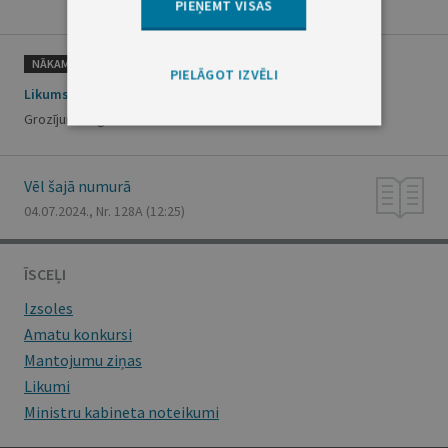
PIEŅEMT VISAS
NĀKAMAIS
PIELĀGOT IZVĒLI
Likums
Grozījums Izglītības likumā
Vēl šajā numurā
04.07.2024., Nr. 128A
(12:25)
ĪSCEĻI
Izsoles
Amatu konkursi
Mantojumu ziņas
Likumi
Ministru kabineta noteikumi