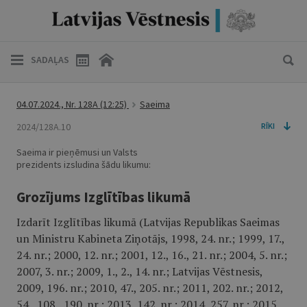
SADAĻAS
04.07.2024., Nr. 128A
(12:25)
Saeima
2024/128A.10
RĪKI
Saeima ir pieņēmusi un Valsts
prezidents izsludina šādu likumu:
Grozījums Izglītības likumā
Izdarīt Izglītības likumā (Latvijas Republikas Saeimas
un Ministru Kabineta Ziņotājs, 1998, 24. nr.; 1999, 17.,
24. nr.; 2000, 12. nr.; 2001, 12., 16., 21. nr.; 2004, 5. nr.;
2007, 3. nr.; 2009, 1., 2., 14. nr.; Latvijas Vēstnesis,
2009, 196. nr.; 2010, 47., 205. nr.; 2011, 202. nr.; 2012,
54., 108., 190. nr.; 2013, 142. nr.; 2014, 257. nr.; 2015,