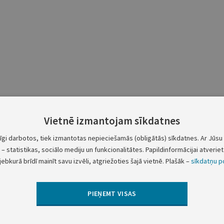
Vietnē izmantojam sīkdatnes
tīgi darbotos, tiek izmantotas nepieciešamās (obligātās) sīkdatnes. Ar Jūsu 
– statistikas, sociālo mediju un funkcionalitātes. Papildinformācijai atveriet 
jebkurā brīdī mainīt savu izvēli, atgriežoties šajā vietnē. Plašāk –
sīkdatņu po
PIEŅEMT VISAS