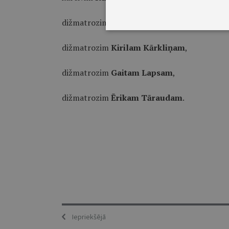
dižmatrozim
Artim Čiževičam
,
dižmatrozim
Kirilam Kārkliņam
,
dižmatrozim
Gaitam Lapsam
,
dižmatrozim
Ērikam Tāraudam
.
Iepriekšējā