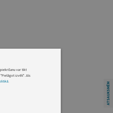
piekrišanu var tikt
"Pielāgot izvēli". Jūs
litikā
.
ATSAUKSMĒM