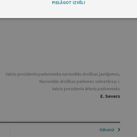
PIELĀGOT IZVĒLI
Valsts prezidenta padomnieka nacionālās drošības jautājumos,
Nacionālās drošības padomes sekretāra p. i.
Valsts prezidenta ārlietu padomnieks
E. Severs
Nākamā