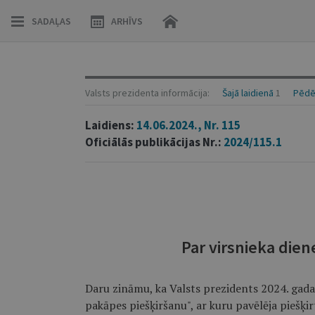
SADAĻAS
ARHĪVS
Valsts prezidenta informācija:
Šajā laidienā
1
Pēdēj
Laidiens:
14.06.2024., Nr. 115
Oficiālās publikācijas Nr.:
2024/115.1
Par virsnieka die
Daru zināmu, ka Valsts prezidents 2024. gada 1
pakāpes piešķiršanu", ar kuru pavēlēja piešķi