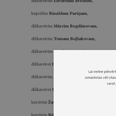
dižkareivim
Edvardam Brolītim
,
kaprālim
Rinaldam Puriņam
,
dižkareivim
Mārcim Bogdānovam
,
dižkareivim
Tomam Boļšakovam
,
dižkareivim
Sandim Homenko
,
dižkareivei
Elīnai Pinnei
,
Lai vietne pilnvēr
dižkareivim
Artūram Šternbergam
,
izmantotas vēl citas 
varat 
dižkareivei
Sintijai Višņevskai
,
kareivim
Žanim Kilaitim
,
kareivim
Rūdim Lambertam
,