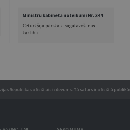
Ministru kabineta noteikumi Nr. 344
Ceturkšņa pārskata sagatavošanas
kārtība
vijas Republikas oficiālais izdevums. Tā saturs ir oficiālā publikāc
IE PAZIŅOJUMI
SEKO MUMS