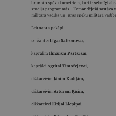
bruņoto spēku karavīriem, kuri ir sekmīgi abs
studiju programmās – Komandējošā sastāva vi
militārā vadība un Jūras spēku militārā vadīb
Leitnanta pakāpi:
seržantei
Līgai Safronovai
,
kaprālim
Ilmāram Pastaram
,
kaprālei
Agritai Timofejevai
,
dižkareivim
Jānim Kadiķim
,
dižkareivim
Artūram Ķīsim
,
dižkareivei
Kitijai Liepiņai
,