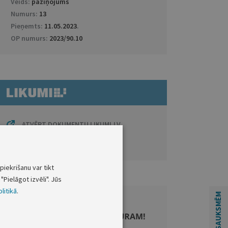
Veids:
paziņojums
Numurs:
13
Pieņemts:
11.05.2023
.
OP numurs:
2023/90.10
ATVĒRT DOKUMENTU LIKUMI.LV
Saistītie dokumenti
piekrišanu var tikt
"Pielāgot izvēli". Jūs
litikā
.
ATSAUKSMĒM