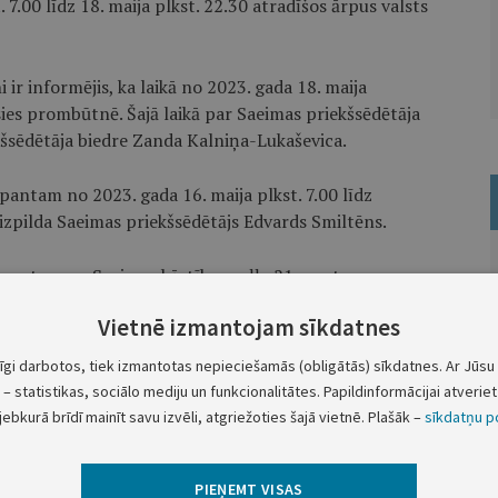
 7.00 līdz 18. maija plkst. 22.30 atradīšos ārpus valsts
ir informējis, ka laikā no 2023. gada 18. maija
īsies prombūtnē. Šajā laikā par Saeimas priekšsēdētāja
kšsēdētāja biedre Zanda Kalniņa-Lukaševica.
pantam no 2023. gada 16. maija plkst. 7.00 līdz
 izpilda Saeimas priekšsēdētājs Edvards Smiltēns.
. pantam un Saeimas kārtības ruļļa 21. pantam
t. 22.30 Valsts prezidenta vietu izpilda Saeimas
Vietnē izmantojam sīkdatnes
ca.
tīgi darbotos, tiek izmantotas nepieciešamās (obligātās) sīkdatnes. Ar Jūsu 
Valsts prezidents
– statistikas, sociālo mediju un funkcionalitātes. Papildinformācijai atveriet 
Egils Levits
jebkurā brīdī mainīt savu izvēli, atgriežoties šajā vietnē. Plašāk –
sīkdatņu po
PIEŅEMT VISAS