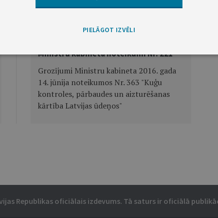
Nākamā
PIELĀGOT IZVĒLI
Ministru kabineta noteikumi Nr. 221
Grozījumi Ministru kabineta 2016. gada
14. jūnija noteikumos Nr. 363 "Kuģu
kontroles, pārbaudes un aizturēšanas
kārtība Latvijas ūdeņos"
vijas Republikas oficiālais izdevums. Tā saturs ir oficiālā publikāc