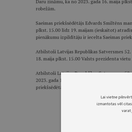
Daru zināmu, ka no 2023. gada 16. maija plkst.
robežām.
Saeimas priekšsēdētājs Edvards Smiltēns mani 
plkst. 15.00 līdz 19. maijam (ieskaitot) atrad
pienākumu izpildītāju ir iecelta Saeimas prie
Atbilstoši Latvijas Republikas Satversmes 52. 
18. maija plkst. 15.00 Valsts prezidenta vietu
Atbilstoši Latvijas Republikas Satversmes 52
2023. gada 18. maijā no plkst. 15.00 līdz plks
priekšsēdētāja biedre Zanda Kalniņa-Lukaševi
Lai vietne pilnvēr
izmantotas vēl citas 
varat 