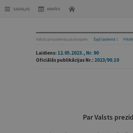
SADAĻAS
ARHĪVS
Valsts prezidenta paziņojumi:
Šajā laidienā
1
Pēdēj
Laidiens:
12.05.2023., Nr. 90
Oficiālās publikācijas Nr.:
2023/90.10
Par Valsts prezi