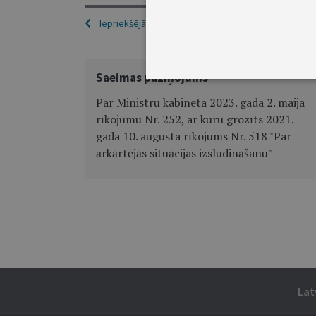
Iepriekšējā
Saeimas paziņojums
Par Ministru kabineta 2023. gada 2. maija
rīkojumu Nr. 252, ar kuru grozīts 2021.
gada 10. augusta rīkojums Nr. 518 "Par
ārkārtējās situācijas izsludināšanu"
Lat