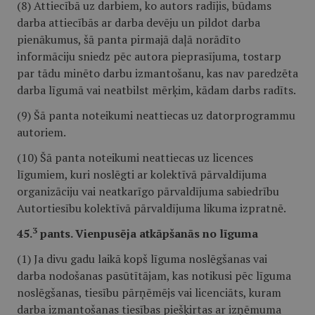
(8) Attiecībā uz darbiem, ko autors radījis, būdams
darba attiecībās ar darba devēju un pildot darba
pienākumus, šā panta pirmajā daļā norādīto
informāciju sniedz pēc autora pieprasījuma, tostarp
par tādu minēto darbu izmantošanu, kas nav paredzēta
darba līgumā vai neatbilst mērķim, kādam darbs radīts.
(9) Šā panta noteikumi neattiecas uz datorprogrammu
autoriem.
(10) Šā panta noteikumi neattiecas uz licences
līgumiem, kuri noslēgti ar kolektīvā pārvaldījuma
organizāciju vai neatkarīgo pārvaldījuma sabiedrību
Autortiesību kolektīvā pārvaldījuma likuma izpratnē.
3
45.
pants. Vienpusēja atkāpšanās no līguma
(1) Ja divu gadu laikā kopš līguma noslēgšanas vai
darba nodošanas pasūtītājam, kas notikusi pēc līguma
noslēgšanas, tiesību pārņēmējs vai licenciāts, kuram
darba izmantošanas tiesības piešķirtas ar izņēmuma