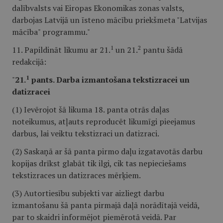
dalībvalsts vai Eiropas Ekonomikas zonas valsts,
darbojas Latvijā un īsteno mācību priekšmeta "Latvijas
mācība" programmu."
1
2
11. Papildināt likumu ar 21.
un 21.
pantu šādā
redakcijā:
1
"
21.
pants. Darba izmantošana tekstizracei un
datizracei
(1) Ievērojot šā likuma 18. panta otrās daļas
noteikumus, atļauts reproducēt likumīgi pieejamus
darbus, lai veiktu tekstizraci un datizraci.
(2) Saskaņā ar šā panta pirmo daļu izgatavotās darbu
kopijas drīkst glabāt tik ilgi, cik tas nepieciešams
tekstizraces un datizraces mērķiem.
(3) Autortiesību subjekti var aizliegt darbu
izmantošanu šā panta pirmajā daļā norādītajā veidā,
par to skaidri informējot piemērotā veidā. Par