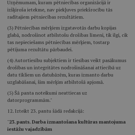
Uzņēmumam, kuram pētniecības organizācijā ir
izšķiroša ietekme, nav piekļuves priekšrocību tās
radītajiem pētniecības rezultātiem.
(3) Pētniecības mērķiem izgatavotās darbu kopijas
glabā, nodrošinot atbilstošu drošības līmeni, tik ilgi, cik
tas nepieciešams pētniecības mērķiem, tostarp
pētījuma rezultātu pārbaudei.
(4) Autortiesību subjektiem ir tiesības veikt pasākumus
drošības un integritātes nodrošināšanai attiecībā uz
datu tīkliem un datubāzēm, kuras izmanto darbu
uzglabāšanai, šim mērķim atbilstošā apjomā.
(5) Šā panta noteikumi neattiecas uz
datorprogrammām."
12. Izteikt 23. pantu šādā redakcijā:
"
23. pants. Darba izmantošana kultūras mantojuma
iestāžu vajadzībām