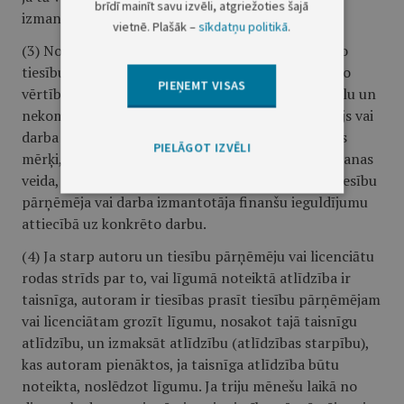
brīdī mainīt savu izvēli, atgriežoties šajā
izmantošanas rezultātā gūtā mantiskā labuma.
vietnē. Plašāk –
sīkdatņu politikā
.
(3) Nosakot taisnīgu atlīdzību, ņem vērā mantisko
tiesību vai darba izmantošanas tiesību ekonomisko
PIEŅEMT VISAS
vērtību ietekmējošus apstākļus, tostarp komerciālu un
nekomerciālu labumu, kuru gūst tiesību pārņēmējs vai
darba izmantotājs, tiesību vai darba izmantošanas
PIELĀGOT IZVĒLI
mērķi, apjomu un nozīmību atkarībā no izmantošanas
veida, autora ieguldījumu darba radīšanā, kā arī tiesību
pārņēmēja vai darba izmantotāja finanšu ieguldījumu
attiecībā uz konkrēto darbu.
(4) Ja starp autoru un tiesību pārņēmēju vai licenciātu
rodas strīds par to, vai līgumā noteiktā atlīdzība ir
taisnīga, autoram ir tiesības prasīt tiesību pārņēmējam
vai licenciātam grozīt līgumu, nosakot tajā taisnīgu
atlīdzību, un izmaksāt atlīdzību (atlīdzības starpību),
kas autoram pienāktos, ja taisnīga atlīdzība būtu
noteikta, noslēdzot līgumu. Ja triju mēnešu laikā no