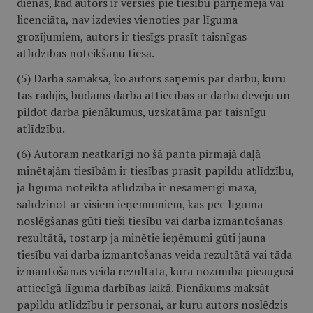
dienas, kad autors ir vērsies pie tiesību pārņēmēja vai
licenciāta, nav izdevies vienoties par līguma
grozījumiem, autors ir tiesīgs prasīt taisnīgas
atlīdzības noteikšanu tiesā.
(5) Darba samaksa, ko autors saņēmis par darbu, kuru
tas radījis, būdams darba attiecībās ar darba devēju un
pildot darba pienākumus, uzskatāma par taisnīgu
atlīdzību.
(6) Autoram neatkarīgi no šā panta pirmajā daļā
minētajām tiesībām ir tiesības prasīt papildu atlīdzību,
ja līgumā noteiktā atlīdzība ir nesamērīgi maza,
salīdzinot ar visiem ieņēmumiem, kas pēc līguma
noslēgšanas gūti tieši tiesību vai darba izmantošanas
rezultātā, tostarp ja minētie ieņēmumi gūti jauna
tiesību vai darba izmantošanas veida rezultātā vai tāda
izmantošanas veida rezultātā, kura nozīmība pieaugusi
attiecīgā līguma darbības laikā. Pienākums maksāt
papildu atlīdzību ir personai, ar kuru autors noslēdzis