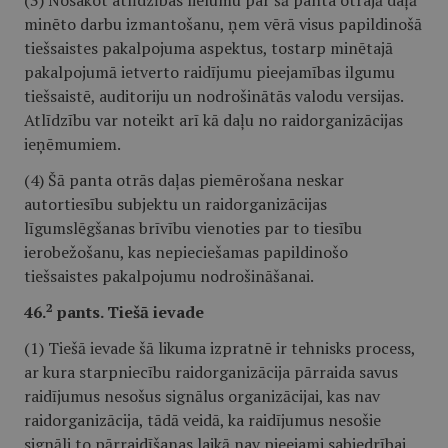
(3) Nosakot atlīdzības lielumu par šā panta otrajā daļā
minēto darbu izmantošanu, ņem vērā visus papildinošā
tiešsaistes pakalpojuma aspektus, tostarp minētajā
pakalpojumā ietverto raidījumu pieejamības ilgumu
tiešsaistē, auditoriju un nodrošinātās valodu versijas.
Atlīdzību var noteikt arī kā daļu no raidorganizācijas
ieņēmumiem.
(4) Šā panta otrās daļas piemērošana neskar
autortiesību subjektu un raidorganizācijas
līgumslēgšanas brīvību vienoties par to tiesību
ierobežošanu, kas nepieciešamas papildinošo
tiešsaistes pakalpojumu nodrošināšanai.
2
46.
pants. Tiešā ievade
(1) Tiešā ievade šā likuma izpratnē ir tehnisks process,
ar kura starpniecību raidorganizācija pārraida savus
raidījumus nesošus signālus organizācijai, kas nav
raidorganizācija, tādā veidā, ka raidījumus nesošie
signāli to pārraidīšanas laikā nav pieejami sabiedrībai.