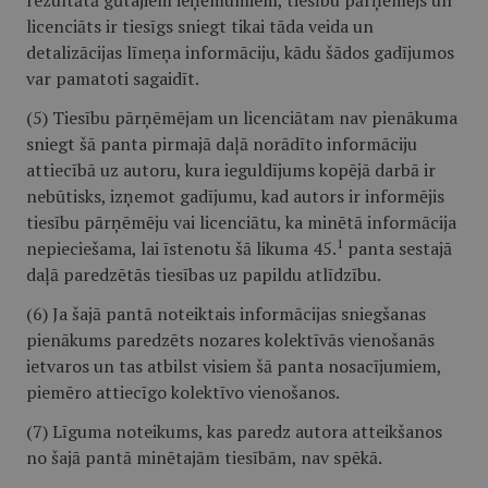
rezultātā gūtajiem ieņēmumiem, tiesību pārņēmējs un
licenciāts ir tiesīgs sniegt tikai tāda veida un
detalizācijas līmeņa informāciju, kādu šādos gadījumos
var pamatoti sagaidīt.
(5) Tiesību pārņēmējam un licenciātam nav pienākuma
sniegt šā panta pirmajā daļā norādīto informāciju
attiecībā uz autoru, kura ieguldījums kopējā darbā ir
nebūtisks, izņemot gadījumu, kad autors ir informējis
tiesību pārņēmēju vai licenciātu, ka minētā informācija
1
nepieciešama, lai īstenotu šā likuma 45.
panta sestajā
daļā paredzētās tiesības uz papildu atlīdzību.
(6) Ja šajā pantā noteiktais informācijas sniegšanas
pienākums paredzēts nozares kolektīvās vienošanās
ietvaros un tas atbilst visiem šā panta nosacījumiem,
piemēro attiecīgo kolektīvo vienošanos.
(7) Līguma noteikums, kas paredz autora atteikšanos
no šajā pantā minētajām tiesībām, nav spēkā.