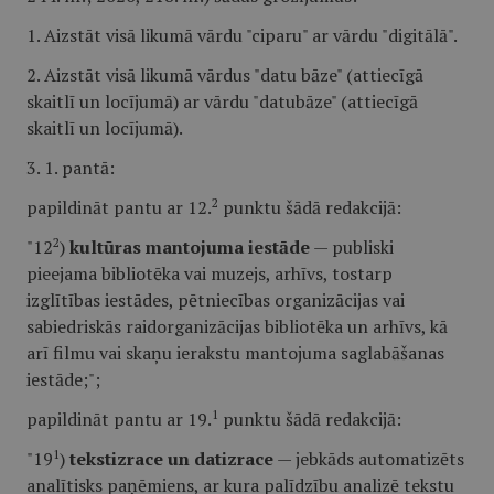
1. Aizstāt visā likumā vārdu "ciparu" ar vārdu "digitālā".
2. Aizstāt visā likumā vārdus "datu bāze" (attiecīgā
skaitlī un locījumā) ar vārdu "datubāze" (attiecīgā
skaitlī un locījumā).
3. 1. pantā:
2
papildināt pantu ar 12.
punktu šādā redakcijā:
2
"12
)
kultūras mantojuma iestāde
— publiski
pieejama bibliotēka vai muzejs, arhīvs, tostarp
izglītības iestādes, pētniecības organizācijas vai
sabiedriskās raidorganizācijas bibliotēka un arhīvs, kā
arī filmu vai skaņu ierakstu mantojuma saglabāšanas
iestāde;";
1
papildināt pantu ar 19.
punktu šādā redakcijā:
1
"19
)
tekstizrace un datizrace
— jebkāds automatizēts
analītisks paņēmiens, ar kura palīdzību analizē tekstu