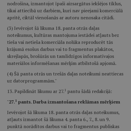
nodrošina, izmantojot īpaši aizsargātus iekšējos tīklus,
tikai attiecībā uz darbiem, kuri nav pieejami komerciālā
apritē, ciktāl vienošanās ar autoru nenosaka citādi.
(3) Ievērojot šā likuma 18. panta otrās daļas
noteikumus, kultūras mantojuma iestādei atļauts bez
tieša vai netieša komerciāla nolūka reproducēt tās
krājumā esošus darbus vai to fragmentus plakātos,
skrejlapās, brošūrās un tamlīdzīgos informatīvajos
materiālos informēšanas mērķim atbilstošā apjomā.
(4) Šā panta otrās un trešās daļas noteikumi neattiecas
uz datorprogrammām."
1
13. Papildināt likumu ar 27.
pantu šādā redakcijā:
1
"
27.
pants. Darba izmantošana reklāmas mērķiem
Ievērojot šā likuma 18. panta otrās daļas noteikumus,
atļauts izmantot šā likuma 4. panta 6., 7., 8. un 9.
punktā norādītos darbus vai to fragmentus publiskas