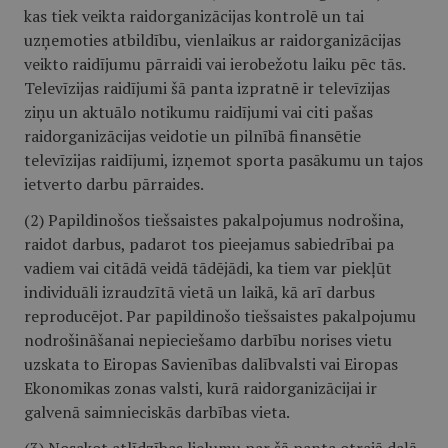
kas tiek veikta raidorganizācijas kontrolē un tai
uzņemoties atbildību, vienlaikus ar raidorganizācijas
veikto raidījumu pārraidi vai ierobežotu laiku pēc tās.
Televīzijas raidījumi šā panta izpratnē ir televīzijas
ziņu un aktuālo notikumu raidījumi vai citi pašas
raidorganizācijas veidotie un pilnībā finansētie
televīzijas raidījumi, izņemot sporta pasākumu un tajos
ietverto darbu pārraides.
(2) Papildinošos tiešsaistes pakalpojumus nodrošina,
raidot darbus, padarot tos pieejamus sabiedrībai pa
vadiem vai citādā veidā tādējādi, ka tiem var piekļūt
individuāli izraudzītā vietā un laikā, kā arī darbus
reproducējot. Par papildinošo tiešsaistes pakalpojumu
nodrošināšanai nepieciešamo darbību norises vietu
uzskata to Eiropas Savienības dalībvalsti vai Eiropas
Ekonomikas zonas valsti, kurā raidorganizācijai ir
galvenā saimnieciskās darbības vieta.