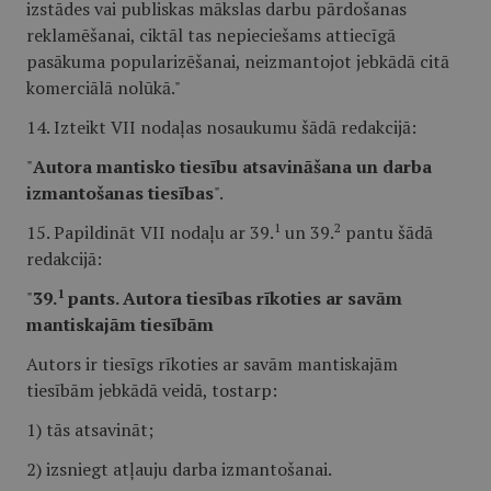
izstādes vai publiskas mākslas darbu pārdošanas
reklamēšanai, ciktāl tas nepieciešams attiecīgā
pasākuma popularizēšanai, neizmantojot jebkādā citā
komerciālā nolūkā."
14. Izteikt VII nodaļas nosaukumu šādā redakcijā:
"
Autora mantisko tiesību atsavināšana un darba
izmantošanas tiesības
".
1
2
15. Papildināt VII nodaļu ar 39.
un 39.
pantu šādā
redakcijā:
1
"
39.
pants. Autora tiesības rīkoties ar savām
mantiskajām tiesībām
Autors ir tiesīgs rīkoties ar savām mantiskajām
tiesībām jebkādā veidā, tostarp:
1) tās atsavināt;
2) izsniegt atļauju darba izmantošanai.