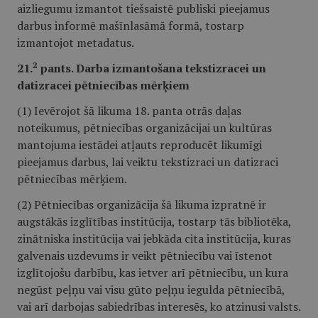
aizliegumu izmantot tiešsaistē publiski pieejamus
darbus informē mašīnlasāmā formā, tostarp
izmantojot metadatus.
2
21.
pants. Darba izmantošana tekstizracei un
datizracei pētniecības mērķiem
(1) Ievērojot šā likuma 18. panta otrās daļas
noteikumus, pētniecības organizācijai un kultūras
mantojuma iestādei atļauts reproducēt likumīgi
pieejamus darbus, lai veiktu tekstizraci un datizraci
pētniecības mērķiem.
(2) Pētniecības organizācija šā likuma izpratnē ir
augstākās izglītības institūcija, tostarp tās bibliotēka,
zinātniska institūcija vai jebkāda cita institūcija, kuras
galvenais uzdevums ir veikt pētniecību vai īstenot
izglītojošu darbību, kas ietver arī pētniecību, un kura
negūst peļņu vai visu gūto peļņu iegulda pētniecībā,
vai arī darbojas sabiedrības interesēs, ko atzinusi valsts.