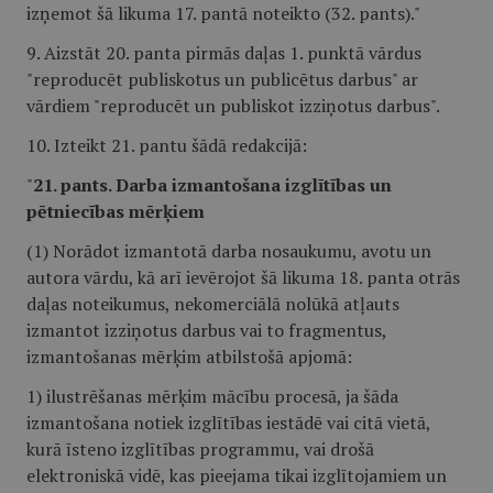
izņemot šā likuma 17. pantā noteikto (32. pants)."
9. Aizstāt 20. panta pirmās daļas 1. punktā vārdus
"reproducēt publiskotus un publicētus darbus" ar
vārdiem "reproducēt un publiskot izziņotus darbus".
10. Izteikt 21. pantu šādā redakcijā:
"
21. pants. Darba izmantošana izglītības un
pētniecības mērķiem
(1) Norādot izmantotā darba nosaukumu, avotu un
autora vārdu, kā arī ievērojot šā likuma 18. panta otrās
daļas noteikumus, nekomerciālā nolūkā atļauts
izmantot izziņotus darbus vai to fragmentus,
izmantošanas mērķim atbilstošā apjomā:
1) ilustrēšanas mērķim mācību procesā, ja šāda
izmantošana notiek izglītības iestādē vai citā vietā,
kurā īsteno izglītības programmu, vai drošā
elektroniskā vidē, kas pieejama tikai izglītojamiem un