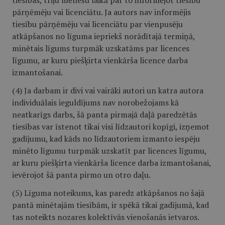
tiesības, triju mēnešu laikā par to informējot tiesību
pārņēmēju vai licenciātu. Ja autors nav informējis
tiesību pārņēmēju vai licenciātu par vienpusēju
atkāpšanos no līguma iepriekš norādītajā termiņā,
minētais līgums turpmāk uzskatāms par licences
līgumu, ar kuru piešķirta vienkārša licence darba
izmantošanai.
(4) Ja darbam ir divi vai vairāki autori un katra autora
individuālais ieguldījums nav norobežojams kā
neatkarīgs darbs, šā panta pirmajā daļā paredzētās
tiesības var īstenot tikai visi līdzautori kopīgi, izņemot
gadījumu, kad kāds no līdzautoriem izmanto iespēju
minēto līgumu turpmāk uzskatīt par licences līgumu,
ar kuru piešķirta vienkārša licence darba izmantošanai,
ievērojot šā panta pirmo un otro daļu.
(5) Līguma noteikums, kas paredz atkāpšanos no šajā
pantā minētajām tiesībām, ir spēkā tikai gadījumā, kad
tas noteikts nozares kolektīvās vienošanās ietvaros.