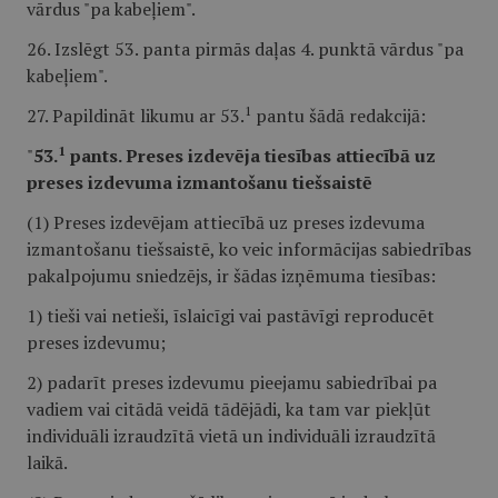
vārdus "pa kabeļiem".
26. Izslēgt 53. panta pirmās daļas 4. punktā vārdus "pa
kabeļiem".
1
27. Papildināt likumu ar 53.
pantu šādā redakcijā:
1
"
53.
pants. Preses izdevēja tiesības attiecībā uz
preses izdevuma izmantošanu tiešsaistē
(1) Preses izdevējam attiecībā uz preses izdevuma
izmantošanu tiešsaistē, ko veic informācijas sabiedrības
pakalpojumu sniedzējs, ir šādas izņēmuma tiesības:
1) tieši vai netieši, īslaicīgi vai pastāvīgi reproducēt
preses izdevumu;
2) padarīt preses izdevumu pieejamu sabiedrībai pa
vadiem vai citādā veidā tādējādi, ka tam var piekļūt
individuāli izraudzītā vietā un individuāli izraudzītā
laikā.