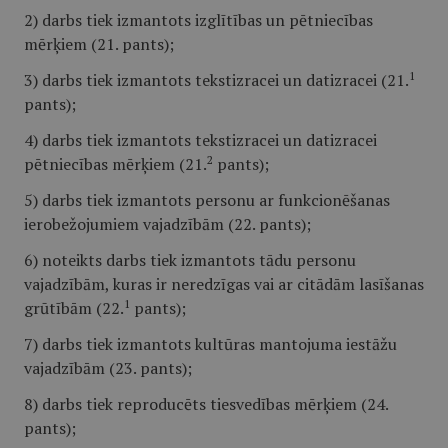
2) darbs tiek izmantots izglītības un pētniecības
mērķiem (21. pants);
1
3) darbs tiek izmantots tekstizracei un datizracei (21.
pants);
4) darbs tiek izmantots tekstizracei un datizracei
2
pētniecības mērķiem (21.
pants);
5) darbs tiek izmantots personu ar funkcionēšanas
ierobežojumiem vajadzībām (22. pants);
6) noteikts darbs tiek izmantots tādu personu
vajadzībām, kuras ir neredzīgas vai ar citādām lasīšanas
1
grūtībām (22.
pants);
7) darbs tiek izmantots kultūras mantojuma iestāžu
vajadzībām (23. pants);
8) darbs tiek reproducēts tiesvedības mērķiem (24.
pants);