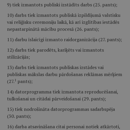
9) tiek izmantots publiski izstādīts darbs (25. pants);
10) darbs tiek izmantots publiskā izpildījumā valstisku
vai reliģisku ceremoniju laikā, kā arī izglītības iestādēs
nepastarpinātā mācību procesā (26. pants);
11) darbu īslaicīgi izmanto raidorganizācija (27. pants);
12) darbs tiek parodēts, kariķēts vai izmantots
stilizācijās;
13) darbs tiek izmantots publiskas izstādes vai
publiskas mākslas darbu pārdošanas reklāmas mērķiem
1
(27.
pants);
14) datorprogramma tiek izmantota reproducēšanai,
tulkošanai un citādai pārveidošanai (29. pants);
15) tiek nodrošināta datorprogrammas sadarbspēja
(30. pants);
16) darba atsavināšana citai personai notiek atkārtoti,