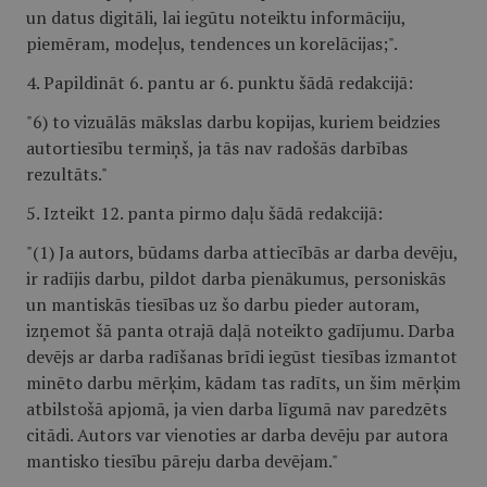
un datus digitāli, lai iegūtu noteiktu informāciju,
piemēram, modeļus, tendences un korelācijas;".
4. Papildināt 6. pantu ar 6. punktu šādā redakcijā:
"6) to vizuālās mākslas darbu kopijas, kuriem beidzies
autortiesību termiņš, ja tās nav radošās darbības
rezultāts."
5. Izteikt 12. panta pirmo daļu šādā redakcijā:
"(1) Ja autors, būdams darba attiecībās ar darba devēju,
ir radījis darbu, pildot darba pienākumus, personiskās
un mantiskās tiesības uz šo darbu pieder autoram,
izņemot šā panta otrajā daļā noteikto gadījumu. Darba
devējs ar darba radīšanas brīdi iegūst tiesības izmantot
minēto darbu mērķim, kādam tas radīts, un šim mērķim
atbilstošā apjomā, ja vien darba līgumā nav paredzēts
citādi. Autors var vienoties ar darba devēju par autora
mantisko tiesību pāreju darba devējam."