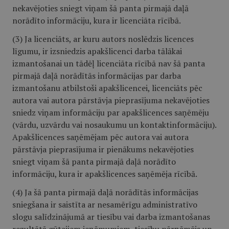
nekavējoties sniegt viņam šā panta pirmajā daļā
norādīto informāciju, kura ir licenciāta rīcībā.
(3) Ja licenciāts, ar kuru autors noslēdzis licences
līgumu, ir izsniedzis apakšlicenci darba tālākai
izmantošanai un tādēļ licenciāta rīcībā nav šā panta
pirmajā daļā norādītās informācijas par darba
izmantošanu atbilstoši apakšlicencei, licenciāts pēc
autora vai autora pārstāvja pieprasījuma nekavējoties
sniedz viņam informāciju par apakšlicences saņēmēju
(vārdu, uzvārdu vai nosaukumu un kontaktinformāciju).
Apakšlicences saņēmējam pēc autora vai autora
pārstāvja pieprasījuma ir pienākums nekavējoties
sniegt viņam šā panta pirmajā daļā norādīto
informāciju, kura ir apakšlicences saņēmēja rīcībā.
(4) Ja šā panta pirmajā daļā norādītās informācijas
sniegšana ir saistīta ar nesamērīgu administratīvo
slogu salīdzinājumā ar tiesību vai darba izmantošanas