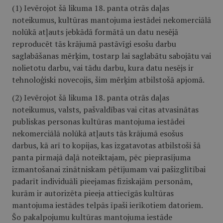
(1) Ievērojot šā likuma 18. panta otrās daļas
noteikumus, kultūras mantojuma iestādei nekomerciālā
nolūkā atļauts jebkādā formātā un datu nesējā
reproducēt tās krājumā pastāvīgi esošu darbu
saglabāšanas mērķim, tostarp lai saglabātu sabojātu vai
nolietotu darbu, vai tādu darbu, kura datu nesējs ir
tehnoloģiski novecojis, šim mērķim atbilstošā apjomā.
(2) Ievērojot šā likuma 18. panta otrās daļas
noteikumus, valsts, pašvaldības vai citas atvasinātas
publiskas personas kultūras mantojuma iestādei
nekomerciālā nolūkā atļauts tās krājumā esošus
darbus, kā arī to kopijas, kas izgatavotas atbilstoši šā
panta pirmajā daļā noteiktajam, pēc pieprasījuma
izmantošanai zinātniskam pētījumam vai pašizglītībai
padarīt individuāli pieejamas fiziskajām personām,
kurām ir autorizēta pieeja attiecīgās kultūras
mantojuma iestādes telpās īpaši ierīkotiem datoriem.
Šo pakalpojumu kultūras mantojuma iestāde