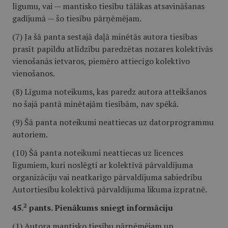
līgumu, vai — mantisko tiesību tālākas atsavināšanas
gadījumā — šo tiesību pārņēmējam.
(7) Ja šā panta sestajā daļā minētās autora tiesības
prasīt papildu atlīdzību paredzētas nozares kolektīvās
vienošanās ietvaros, piemēro attiecīgo kolektīvo
vienošanos.
(8) Līguma noteikums, kas paredz autora atteikšanos
no šajā pantā minētajām tiesībām, nav spēkā.
(9) Šā panta noteikumi neattiecas uz datorprogrammu
autoriem.
(10) Šā panta noteikumi neattiecas uz licences
līgumiem, kuri noslēgti ar kolektīvā pārvaldījuma
organizāciju vai neatkarīgo pārvaldījuma sabiedrību
Autortiesību kolektīvā pārvaldījuma likuma izpratnē.
2
45.
pants. Pienākums sniegt informāciju
(1) Autora mantisko tiesību pārņēmējam un