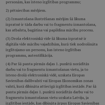
personām, kas īsteno izglītības programmu;
2) pētniecības mērķiem.
(2) Izmantošana ilustrēšanas mērķim šā likuma
izpratnē ir tāda darbu vai to fragmentu izmantošana,
kas atbalsta, bagātina vai papildina mācību procesu.
(3) Droša elektroniskā vide šā likuma izpratnē ir
digitāla vide mācību vajadzībām, kurā tiek nodrošināta
izglītojamo un personu, kas īsteno izglītības
programmu, autentifikācija.
(4) Par šā panta pirmās daļas 1. punktā norādītās
darbu vai to fragmentu izmantošanas vietu, ja to
īsteno drošā elektroniskā vidē, uzskata Eiropas
Savienības dalībvalsti vai Eiropas Ekonomikas zonas
valsti, kurā dibināta attiecīgā izglītības iestāde. Par šā
panta pirmās daļas 1. punktā norādītās darbu vai to
fragmentu izmantošanas vietu uzskata Latviju, ja
izglītības iestāde, kas dibināta ārpus Eiropas Savienības