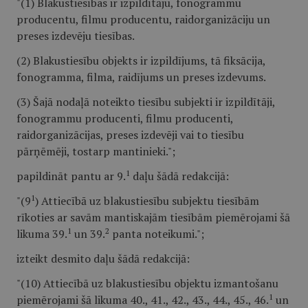
"(1) Blakustiesības ir izpildītāju, fonogrammu
producentu, filmu producentu, raidorganizāciju un
preses izdevēju tiesības.
(2) Blakustiesību objekts ir izpildījums, tā fiksācija,
fonogramma, filma, raidījums un preses izdevums.
(3) Šajā nodaļā noteikto tiesību subjekti ir izpildītāji,
fonogrammu producenti, filmu producenti,
raidorganizācijas, preses izdevēji vai to tiesību
pārņēmēji, tostarp mantinieki.";
1
papildināt pantu ar 9.
daļu šādā redakcijā:
1
"(9
) Attiecībā uz blakustiesību subjektu tiesībām
rīkoties ar savām mantiskajām tiesībām piemērojami šā
1
2
likuma 39.
un 39.
panta noteikumi.";
izteikt desmito daļu šādā redakcijā:
"(10) Attiecībā uz blakustiesību objektu izmantošanu
1
piemērojami šā likuma 40., 41., 42., 43., 44., 45., 46.
un