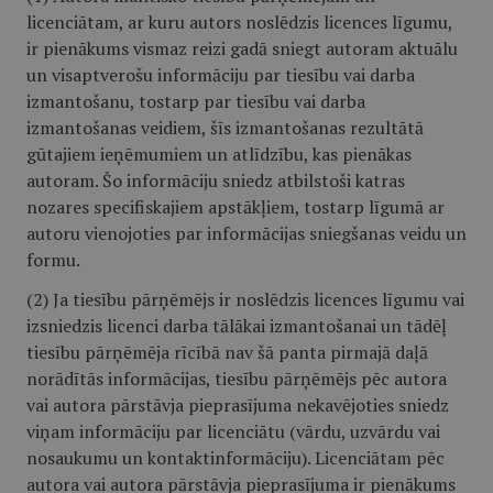
licenciātam, ar kuru autors noslēdzis licences līgumu,
ir pienākums vismaz reizi gadā sniegt autoram aktuālu
un visaptverošu informāciju par tiesību vai darba
izmantošanu, tostarp par tiesību vai darba
izmantošanas veidiem, šīs izmantošanas rezultātā
gūtajiem ieņēmumiem un atlīdzību, kas pienākas
autoram. Šo informāciju sniedz atbilstoši katras
nozares specifiskajiem apstākļiem, tostarp līgumā ar
autoru vienojoties par informācijas sniegšanas veidu un
formu.
(2) Ja tiesību pārņēmējs ir noslēdzis licences līgumu vai
izsniedzis licenci darba tālākai izmantošanai un tādēļ
tiesību pārņēmēja rīcībā nav šā panta pirmajā daļā
norādītās informācijas, tiesību pārņēmējs pēc autora
vai autora pārstāvja pieprasījuma nekavējoties sniedz
viņam informāciju par licenciātu (vārdu, uzvārdu vai
nosaukumu un kontaktinformāciju). Licenciātam pēc
autora vai autora pārstāvja pieprasījuma ir pienākums