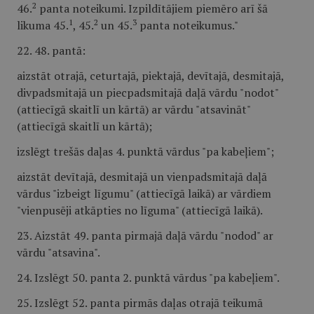
2
46.
panta noteikumi. Izpildītājiem piemēro arī šā
1
2
3
likuma 45.
, 45.
un 45.
panta noteikumus."
22. 48. pantā:
aizstāt otrajā, ceturtajā, piektajā, devītajā, desmitajā,
divpadsmitajā un piecpadsmitajā daļā vārdu "nodot"
(attiecīgā skaitlī un kārtā) ar vārdu "atsavināt"
(attiecīgā skaitlī un kārtā);
izslēgt trešās daļas 4. punktā vārdus "pa kabeļiem";
aizstāt devītajā, desmitajā un vienpadsmitajā daļā
vārdus "izbeigt līgumu" (attiecīgā laikā) ar vārdiem
"vienpusēji atkāpties no līguma" (attiecīgā laikā).
23. Aizstāt 49. panta pirmajā daļā vārdu "nodod" ar
vārdu "atsavina".
24. Izslēgt 50. panta 2. punktā vārdus "pa kabeļiem".
25. Izslēgt 52. panta pirmās daļas otrajā teikumā