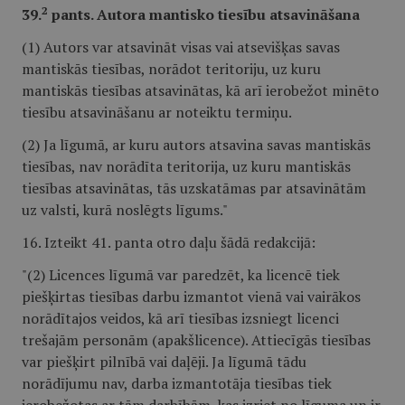
2
39.
pants. Autora mantisko tiesību atsavināšana
(1) Autors var atsavināt visas vai atsevišķas savas
mantiskās tiesības, norādot teritoriju, uz kuru
mantiskās tiesības atsavinātas, kā arī ierobežot minēto
tiesību atsavināšanu ar noteiktu termiņu.
(2) Ja līgumā, ar kuru autors atsavina savas mantiskās
tiesības, nav norādīta teritorija, uz kuru mantiskās
tiesības atsavinātas, tās uzskatāmas par atsavinātām
uz valsti, kurā noslēgts līgums."
16. Izteikt 41. panta otro daļu šādā redakcijā:
"(2) Licences līgumā var paredzēt, ka licencē tiek
piešķirtas tiesības darbu izmantot vienā vai vairākos
norādītajos veidos, kā arī tiesības izsniegt licenci
trešajām personām (apakšlicence). Attiecīgās tiesības
var piešķirt pilnībā vai daļēji. Ja līgumā tādu
norādījumu nav, darba izmantotāja tiesības tiek