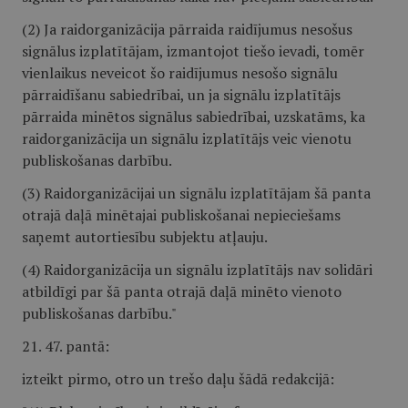
(2) Ja raidorganizācija pārraida raidījumus nesošus
signālus izplatītājam, izmantojot tiešo ievadi, tomēr
vienlaikus neveicot šo raidījumus nesošo signālu
pārraidīšanu sabiedrībai, un ja signālu izplatītājs
pārraida minētos signālus sabiedrībai, uzskatāms, ka
raidorganizācija un signālu izplatītājs veic vienotu
publiskošanas darbību.
(3) Raidorganizācijai un signālu izplatītājam šā panta
otrajā daļā minētajai publiskošanai nepieciešams
saņemt autortiesību subjektu atļauju.
(4) Raidorganizācija un signālu izplatītājs nav solidāri
atbildīgi par šā panta otrajā daļā minēto vienoto
publiskošanas darbību."
21. 47. pantā:
izteikt pirmo, otro un trešo daļu šādā redakcijā: