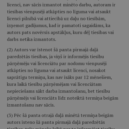
licenci, nav sācis izmantot minēto darbu, autoram ir
tiesības vienpusēji atkāpties no līguma vai atsaukt
licenci pilnībā vai attiecībā uz daļu no tiesībām,
izņemot gadījumus, kad ir pamatoti sagaidāms, ka
autors pats novērsīs apstākļus, kuru dēļ tiesības vai
darbs netika izmantots.
(2) Autors var īstenot šā panta pirmajā daļā
paredzētās tiesības, ja viņš ir informējis tiesību
pārņēmēju vai licenciātu par nodomu vienpusēji
atkāpties no līguma vai atsaukt licenci, nosakot
saprātīgu termiņu, kas nav īsāks par 12 mēnešiem,
kura laikā tiesību pārņēmējam vai licenciātam
nepieciešams sākt darba izmantošanu, bet tiesību
pārņēmējs vai licenciāts līdz noteiktā termiņa beigām
izmantošanu nav sācis.
(3) Pēc šā panta otrajā daļā minētā termiņa beigām
autors īsteno šā panta pirmajā daļā paredzētās