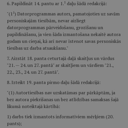
1
6. Papildināt 14. pantu ar 1.
daļu šādā redakcijā:
1
"(1
) Datorprogrammas autors, pamatojoties uz savām
personiskajām tiesībām, nevar aizliegt
datorprogrammas pārveidošanu, grozīšanu un
papildināšanu, ja vien šāda izmantošana nekaitē autora
godam un cieņai, kā arī nevar īstenot savas personiskās
tiesības uz darba atsaukšanu."
7. Aizstāt 18. panta ceturtajā daļā skaitļus un vārdus
"21. — 24. un 27. pantā" ar skaitļiem un vārdiem "21.,
22., 23., 24. un 27. pantā".
8. Izteikt 19. panta pirmo daļu šādā redakcijā:
"(1) Autortiesības nav uzskatāmas par pārkāptām, ja
bez autora piekrišanas un bez atlīdzības samaksas šajā
likumā noteiktajā kārtībā:
1) darbs tiek izmantots informatīviem mērķiem (20.
pants);