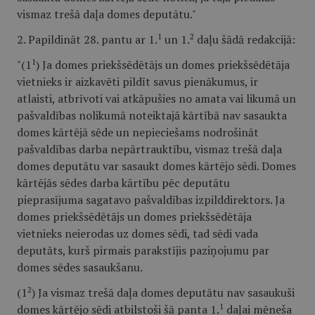
vismaz trešā daļa domes deputātu."
1
2
2. Papildināt 28. pantu ar 1.
un 1.
daļu šādā redakcijā:
1
"(1
) Ja domes priekšsēdētājs un domes priekšsēdētāja
vietnieks ir aizkavēti pildīt savus pienākumus, ir
atlaisti, atbrīvoti vai atkāpušies no amata vai likumā un
pašvaldības nolikumā noteiktajā kārtībā nav sasaukta
domes kārtējā sēde un nepieciešams nodrošināt
pašvaldības darba nepārtrauktību, vismaz trešā daļa
domes deputātu var sasaukt domes kārtējo sēdi. Domes
kārtējās sēdes darba kārtību pēc deputātu
pieprasījuma sagatavo pašvaldības izpilddirektors. Ja
domes priekšsēdētājs un domes priekšsēdētāja
vietnieks neierodas uz domes sēdi, tad sēdi vada
deputāts, kurš pirmais parakstījis paziņojumu par
domes sēdes sasaukšanu.
2
(1
) Ja vismaz trešā daļa domes deputātu nav sasaukuši
1
domes kārtējo sēdi atbilstoši šā panta 1.
daļai mēneša