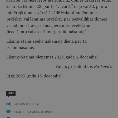
kārtību var neievērot attiecībā uz domes ārkārtas sēdē,
1
2
kā arī šā likuma 28. panta 1.
vai 1.
daļā vai 32. pantā
minētajā domes kārtējā sēdē izskatāmu lēmuma
projektu vai lēmuma projektu par pašvaldības domes
vai administrācijas amatpersonas ievēlēšanu
(iecelšanu) vai atcelšanu (atstādināšanu)."
Likums stājas spēkā nākamajā dienā pēc tā
izsludināšanas.
Likums Saeimā pieņemts 2023. gada 6. decembrī.
Valsts prezidents
E. Rinkēvičs
Rīgā 2023. gada 13. decembrī
RĪKI
PASTĀSTI CITIEM
ATVĒRT PUBLIKĀCIJU (PDF)