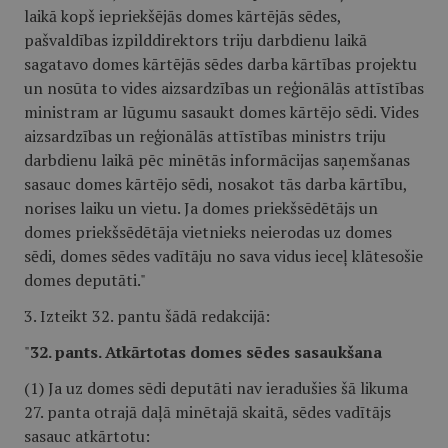
laikā kopš iepriekšējās domes kārtējās sēdes,
pašvaldības izpilddirektors triju darbdienu laikā
sagatavo domes kārtējās sēdes darba kārtības projektu
un nosūta to vides aizsardzības un reģionālās attīstības
ministram ar lūgumu sasaukt domes kārtējo sēdi. Vides
aizsardzības un reģionālās attīstības ministrs triju
darbdienu laikā pēc minētās informācijas saņemšanas
sasauc domes kārtējo sēdi, nosakot tās darba kārtību,
norises laiku un vietu. Ja domes priekšsēdētājs un
domes priekšsēdētāja vietnieks neierodas uz domes
sēdi, domes sēdes vadītāju no sava vidus ieceļ
klātesošie
domes deputāti."
3. Izteikt 32. pantu šādā redakcijā:
"
32. pants. Atkārtotas domes sēdes sasaukšana
(1) Ja uz domes sēdi deputāti nav ieradušies šā likuma
27. panta otrajā daļā minētajā skaitā, sēdes vadītājs
sasauc atkārtotu: