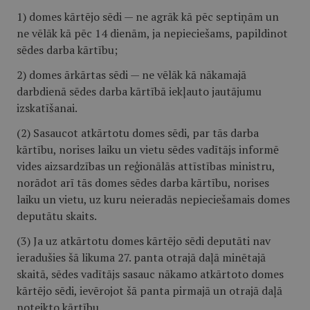
1) domes kārtējo sēdi — ne agrāk kā pēc septiņām un
ne vēlāk kā pēc 14 dienām, ja nepieciešams, papildinot
sēdes darba kārtību;
2) domes ārkārtas sēdi — ne vēlāk kā nākamajā
darbdienā sēdes darba kārtībā iekļauto jautājumu
izskatīšanai.
(2) Sasaucot atkārtotu domes sēdi, par tās darba
kārtību, norises laiku un vietu sēdes vadītājs informē
vides aizsardzības un reģionālās attīstības ministru,
norādot arī tās domes sēdes darba kārtību, norises
laiku un vietu, uz kuru neieradās nepieciešamais domes
deputātu skaits.
(3) Ja uz atkārtotu domes kārtējo sēdi deputāti nav
ieradušies šā likuma 27. panta otrajā daļā minētajā
skaitā, sēdes vadītājs sasauc nākamo atkārtoto domes
kārtējo sēdi, ievērojot šā panta pirmajā un otrajā daļā
noteikto kārtību.