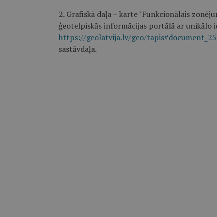
2. Grafiskā daļa – karte "Funkcionālais zonējum
ģeotelpiskās informācijas portālā ar unikālo i
https://geolatvija.lv/geo/tapis#document_2
sastāvdaļa.