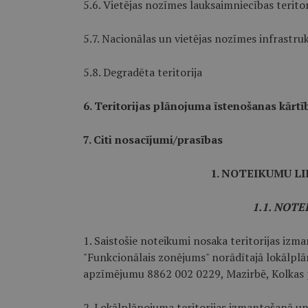
5.6. Vietējas nozīmes lauksaimniecības teritor
5.7. Nacionālas un vietējas nozīmes infrastruk
5.8. Degradēta teritorija
6. Teritorijas plānojuma īstenošanas kārtī
7. Citi nosacījumi/prasības
1. NOTEIKUMU LI
1.1. NOT
1. Saistošie noteikumi nosaka teritorijas iz
"Funkcionālais zonējums" norādītajā lokālplā
apzīmējumu 8862 002 0229, Mazirbē, Kolkas 
2. Lokālplānojuma teritorijas izmantošanā u