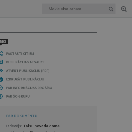
RĪKI
PASTĀSTI CITIEM
PUBLIKĀCIJAS ATSAUCE
ATVĒRT PUBLIKĀCIJU (PDF)
IZDRUKĀT PUBLIKĀCIJU
PAR INFORMĀCIJAS DROŠĪBU
PAR ŠO GRUPU
PAR DOKUMENTU
Izdevējs:
Talsu novada dome