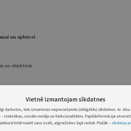
šanai un apbūvei
iem un objektiem
Vietnē izmantojam sīkdatnes
tīgi darbotos, tiek izmantotas nepieciešamās (obligātās) sīkdatnes. Ar Jūsu 
– statistikas, sociālo mediju un funkcionalitātes. Papildinformācijai atveriet 
pbūves parametriem katrā funkcionālajā zonā
jebkurā brīdī mainīt savu izvēli, atgriežoties šajā vietnē. Plašāk –
sīkdatņu po