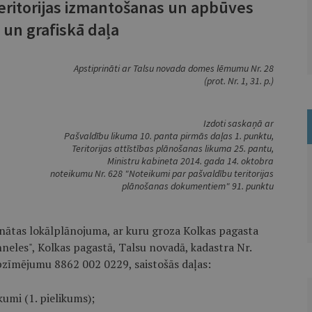
teritorijas izmantošanas un apbūves
 un grafiskā daļa
Apstiprināti ar Talsu novada domes lēmumu Nr. 28
(prot. Nr. 1, 31. p.)
Izdoti saskaņā ar
Pašvaldību likuma 10. panta pirmās daļas 1. punktu,
Teritorijas attīstības plānošanas likuma 25. pantu,
Ministru kabineta 2014. gada 14. oktobra
noteikumu Nr. 628 "Noteikumi par pašvaldību teritorijas
plānošanas dokumentiem" 91. punktu
nātas lokālplānojuma, ar kuru groza Kolkas pagasta
eles", Kolkas pagastā, Talsu novadā, kadastra Nr.
pzīmējumu 8862 002 0229, saistošās daļas:
umi (1. pielikums);