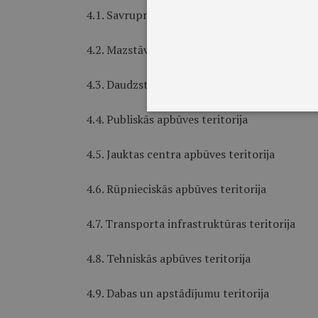
4.1. Savrupmāju apbūves teritorija
4.2. Mazstāvu dzīvojamās apbūves teritorija
4.3. Daudzstāvu dzīvojamās apbūves teritorij
4.4. Publiskās apbūves teritorija
4.5. Jauktas centra apbūves teritorija
4.6. Rūpnieciskās apbūves teritorija
4.7. Transporta infrastruktūras teritorija
4.8. Tehniskās apbūves teritorija
4.9. Dabas un apstādījumu teritorija