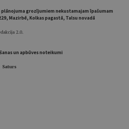
jas plānojuma grozījumiem nekustamajam īpašumam
0229, Mazirbē, Kolkas pagastā, Talsu novadā
dakcija 2.0.
ošanas un apbūves noteikumi
Saturs