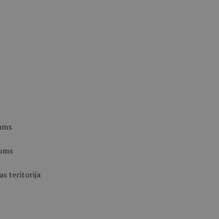
jums
jums
s teritorija