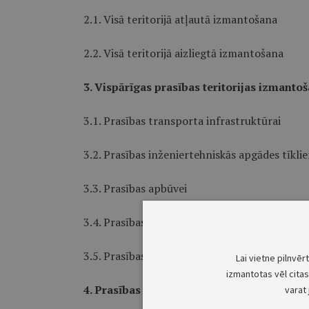
2.1. Visā teritorijā atļautā izmantošana
2.2. Visā teritorijā aizliegtā izmantošana
3. Vispārīgas prasības teritorijas izmanto
3.1. Prasības transporta infrastruktūrai
3.2. Prasības inženiertehniskās apgādes tīkl
3.3. Prasības apbūvei
3.4. Prasības teritorijas labiekārtojumam
3.5. Prasības vides risku samazināšanai
Lai vietne pilnvēr
izmantotas vēl citas 
4. Prasības teritorijas izmantošanai un a
varat 