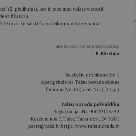
s" (2. pielikums), kas ir pieejama valsts vienotā
dentifikatoru
5559
un ir šo saistošo noteikumu neatņemama
Talsu novada domes priekšsēdētāja
E. Kārkliņa
Saistošie noteikumi Nr. 1
Apstiprināti ar Talsu novada domes
lēmumu Nr. 28 (prot. Nr. 1, 31. p.)
Talsu novada pašvaldība
Reģistrācijas Nr. 90009113532
Kareivju iela 7, Talsi, Talsu nov., LV-3201
pasts@talsi.lv http://www.talsunovads.lv