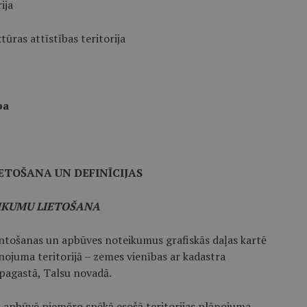
ija
tūras attīstības teritorija
ba
ETOŠANA UN DEFINĪCIJAS
EIKUMU LIETOŠANA
mantošanas un apbūves noteikumus grafiskās daļas kartē
nojuma teritorijā – zemes vienības ar kadastra
pagastā, Talsu novadā.
n apbūvē piemēro spēkā esošā teritorijas plānojuma