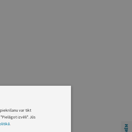
piekrišanu var tikt
"Pielāgot izvēli". Jūs
litikā
.