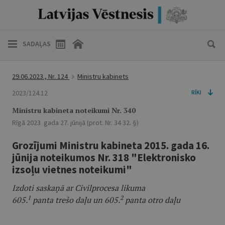
SADAĻAS
29.06.2023., Nr. 124
Ministru kabinets
2023/124.12
RĪKI
Ministru kabineta noteikumi Nr. 340
Rīgā 2023. gada 27. jūnijā (prot. Nr. 34 32. §)
Grozījumi Ministru kabineta 2015. gada 16.
jūnija noteikumos Nr. 318 "Elektronisko
izsoļu vietnes noteikumi"
Izdoti saskaņā ar Civilprocesa likuma
1
2
605.
panta trešo daļu un 605.
panta otro daļu