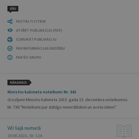
RĪKI
PASTĀSTI CITIEM
ATVĒRT PUBLIKĀCIJU (PDF)
IZDRUKĀT PUBLIKĀCIJU
PAR INFORMĀCIJAS DROŠĪBU
PAR ŠO GRUPU
NĀKAMAIS
Ministru kabineta noteikumi Nr. 341
Grozījumi Ministru kabineta 2015. gada 15. decembra noteikumos
Nr. 736 "Noteikumi par dabīgo minerālūdeni un avota ūdeni"
Vēl šajā numurā
29.06.2023., Nr. 124