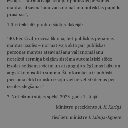
izsolēs – normatīvajā aktā par publiskas personas
mantas atsavināšanu vai iznomāšanu noteiktās papildu
prasības.";
1.9. izteikt 40. punktu šādā redakcijā:
"40. Pēc Civilprocesa likumā, bet publiskas personas
mantas izsolēs – normatīvajā aktā par publiskas
personas mantas atsavināšanu vai iznomāšanu
noteiktā termiņa beigām sistēma automātiski slēdz
izsoles solīšanas vietni un atspoguļo slēgšanas laiku un
augstāko nosolīto summu. Šī informācija ir publiski
pieejama elektronisko izsoļu vietnē vēl 30 dienas pēc
izsoles slēgšanas."
2. Noteikumi stājas spēkā 2023. gada 1. jūlijā.
Ministru prezidents
A. K. Kariņš
Tieslietu ministre
I. Lībiņa-Egnere