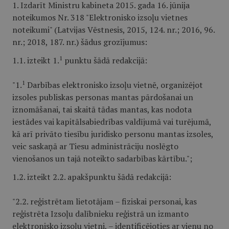
1. Izdarīt Ministru kabineta 2015. gada 16. jūnija
noteikumos Nr. 318 "Elektronisko izsoļu vietnes
noteikumi" (Latvijas Vēstnesis, 2015, 124. nr.; 2016, 96.
nr.; 2018, 187. nr.) šādus grozījumus:
1
1.1. izteikt 1.
punktu šādā redakcijā:
1
"1.
Darbības elektronisko izsoļu vietnē, organizējot
izsoles publiskas personas mantas pārdošanai un
iznomāšanai, tai skaitā tādas mantas, kas nodota
iestādes vai kapitālsabiedrības valdījumā vai turējumā,
kā arī privāto tiesību juridisko personu mantas izsoles,
veic saskaņā ar Tiesu administrāciju noslēgto
vienošanos un tajā noteikto sadarbības kārtību.";
1.2. izteikt 2.2. apakšpunktu šādā redakcijā:
"2.2. reģistrētam lietotājam – fiziskai personai, kas
reģistrēta Izsoļu dalībnieku reģistrā un izmanto
elektronisko izsoļu vietni, – identificējoties ar vienu no