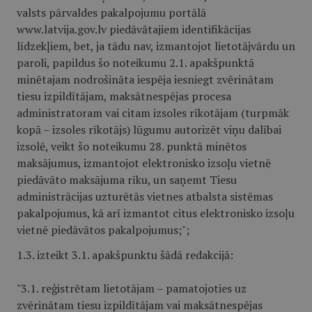
valsts pārvaldes pakalpojumu portālā
www.latvija.gov.lv piedāvātajiem identifikācijas
līdzekļiem, bet, ja tādu nav, izmantojot lietotājvārdu un
paroli, papildus šo noteikumu 2.1. apakšpunktā
minētajam nodrošināta iespēja iesniegt zvērinātam
tiesu izpildītājam, maksātnespējas procesa
administratoram vai citam izsoles rīkotājam (turpmāk
kopā – izsoles rīkotājs) lūgumu autorizēt viņu dalībai
izsolē, veikt šo noteikumu 28. punktā minētos
maksājumus, izmantojot elektronisko izsoļu vietnē
piedāvāto maksājuma rīku, un saņemt Tiesu
administrācijas uzturētās vietnes atbalsta sistēmas
pakalpojumus, kā arī izmantot citus elektronisko izsoļu
vietnē piedāvātos pakalpojumus;";
1.3. izteikt 3.1. apakšpunktu šādā redakcijā:
"3.1. reģistrētam lietotājam – pamatojoties uz
zvērinātam tiesu izpildītājam vai maksātnespējas