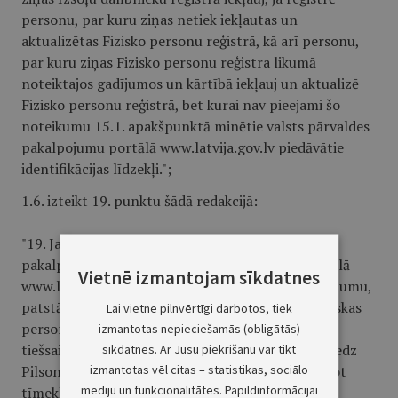
personu, par kuru ziņas netiek iekļautas un
aktualizētas Fizisko personu reģistrā, kā arī personu,
par kuru ziņas Fizisko personu reģistra likumā
noteiktajos gadījumos un kārtībā iekļauj un aktualizē
Fizisko personu reģistrā, bet kurai nav pieejami šo
noteikumu 15.1. apakšpunktā minētie valsts pārvaldes
pakalpojumu portālā www.latvija.gov.lv piedāvātie
identifikācijas līdzekļi.";
1.6. izteikt 19. punktu šādā redakcijā:
"19. Ja fiziskā persona, izmantojot elektronisko
pakalpojumu valsts pārvaldes pakalpojumu portālā
Vietnē izmantojam sīkdatnes
www.latvija.gov.lv pieejamo elektronisko pakalpojumu,
patstāvīgi veikusi datu ievadi, informāciju par fiziskas
Lai vietne pilnvērtīgi darbotos, tiek
personas identitāti elektronisko izsoļu vietnei
izmantotas nepieciešamās (obligātās)
tiešsaistes režīmā no Fizisko personu reģistra sniedz
sīkdatnes. Ar Jūsu piekrišanu var tikt
izmantotas vēl citas – statistikas, sociālo
Pilsonības un migrācijas lietu pārvalde, izmantojot
mediju un funkcionalitātes. Papildinformācijai
tīmekļa pakalpi.";