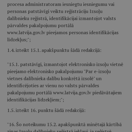
procesa administratoram iesniegtu iesniegumu vai
personas patstāvīgi veiktu reģistrāciju Izsoļu
dalībnieku reģistrā, identifikācijai izmantojot valsts
pārvaldes pakalpojumu portālā
www.latvija.gov.lv pieejamos personas identifikācijas
līdzekļus;";
1.4. izteikt 15.1. apakšpunktu šādā redakcijā:
"15.1. patstāvīgi, izmantojot elektronisko izsoļu vietnē
pieejamo elektronisko pakalpojumu "Par e-izsoļu
vietnes dalībnieka dalību konkrētā izsolē" un
identificējoties ar vienu no valsts pārvaldes
pakalpojumu portālā www.latvija.gov.lv piedāvātajiem
identifikācijas līdzekļiem;";
1.5. izteikt 16. punktu šādā redakcijā:
"16. Šo noteikumu 15.2. apakšpunktā minētajā kārtībā
ziņas Izsoļu dalībnieku reģistrā iekļauj, ja reģistrē