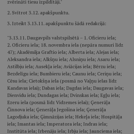
zvērināti tiesu izpildītāji."
2. Svītrot 3.12. apakšpunktu.
3. Izteikt 3.13.11. apakšpunktu šādā redakcijā:
"3.13.11. Daugavpils valstspilsētā – 1. Oficieru iela;
2. Oficieru iela; 18. novembra iela (nepāra numuri līdz
47); Akadēmiķa Graftio iela; Alberta iela; Alejas iela;
Aleksandra iela; Alkšņu iela; Alsniņu iela; Asaru iela;
Astilbju iela; Ausekļa iela; Aviācijas iela; Bērzu iela;
Bezdelīgu iela; Bumbieru iela; Caunu iela; Ceriņu iela;
Cēsu iela; Cietokšņa iela (posmā no Vaļņu ielas līdz
Kandavas ielai); Dabas iela; Dagdas iela; Daugavas iela;
Dienvidu iela; Dundagas iela; Dvinskas iela; Egļu iela;
Ezeru iela (posmā līdz Vidzemes ielai); Ģenerāļa
Činnova iela; Ģenerāļa Jegošina iela; Ģenerāļa
Lagodjuka iela; Ģimnāzijas iela; Hekeļa iela; Hospitāļa
iela; Imantas iela; Imperatora iela; Indras iela;
Institūta iela; Irbenāju iela; Irbju iela; Jaunciema iela;