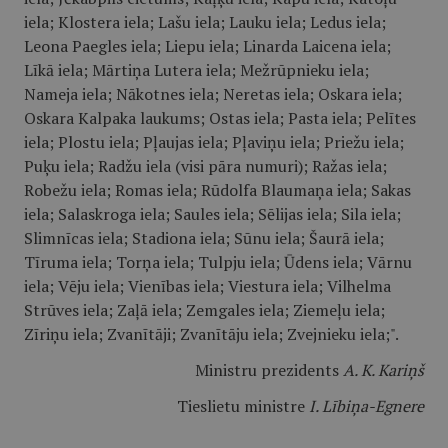
iela; Klostera iela; Lašu iela; Lauku iela; Ledus iela;
Leona Paegles iela; Liepu iela; Linarda Laicena iela;
Līkā iela; Mārtiņa Lutera iela; Mežrūpnieku iela;
Nameja iela; Nākotnes iela; Neretas iela; Oskara iela;
Oskara Kalpaka laukums; Ostas iela; Pasta iela; Pelītes
iela; Plostu iela; Pļaujas iela; Pļaviņu iela; Priežu iela;
Puķu iela; Radžu iela (visi pāra numuri); Ražas iela;
Robežu iela; Romas iela; Rūdolfa Blaumaņa iela; Sakas
iela; Salaskroga iela; Saules iela; Sēlijas iela; Sila iela;
Slimnīcas iela; Stadiona iela; Sūnu iela; Šaurā iela;
Tīruma iela; Torņa iela; Tulpju iela; Ūdens iela; Vārnu
iela; Vēju iela; Vienības iela; Viestura iela; Vilhelma
Strūves iela; Zaļā iela; Zemgales iela; Ziemeļu iela;
Zīriņu iela; Zvanītāji; Zvanītāju iela; Zvejnieku iela;".
Ministru prezidents
A. K. Kariņš
Tieslietu ministre
I. Lībiņa-Egnere