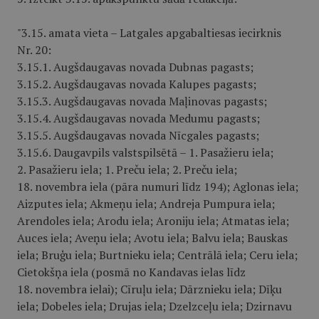
"3.15. amata vieta – Latgales apgabaltiesas iecirknis
Nr. 20:
3.15.1. Augšdaugavas novada Dubnas pagasts;
3.15.2. Augšdaugavas novada Kalupes pagasts;
3.15.3. Augšdaugavas novada Maļinovas pagasts;
3.15.4. Augšdaugavas novada Medumu pagasts;
3.15.5. Augšdaugavas novada Nīcgales pagasts;
3.15.6. Daugavpils valstspilsētā – 1. Pasažieru iela;
2. Pasažieru iela; 1. Preču iela; 2. Preču iela;
18. novembra iela (pāra numuri līdz 194); Aglonas iela;
Aizputes iela; Akmeņu iela; Andreja Pumpura iela;
Arendoles iela; Arodu iela; Aroniju iela; Atmatas iela;
Auces iela; Aveņu iela; Avotu iela; Balvu iela; Bauskas
iela; Bruģu iela; Burtnieku iela; Centrālā iela; Ceru iela;
Cietokšņa iela (posmā no Kandavas ielas līdz
18. novembra ielai); Cīruļu iela; Dārznieku iela; Dīķu
iela; Dobeles iela; Drujas iela; Dzelzceļu iela; Dzirnavu