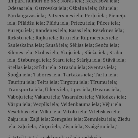
un pāra numuri no 68); Noras iela; Ņekrasova iela;
Odesas iela; Ostrovska iela; Oškalna iela; Ošu iela;
Pārdaugavas iela; Patversmes iela; Pērļu iela; Pieneņu
iela; Pīlādžu iela; Plūdu iela; Priežu iela; Pūces iela;
Pureņu iela; Randenes iela; Rasas iela; Rēzeknes iela;
Riekstu iela; Riņķa iela; Rītu iela; Rūpniecības iela;
Sauleskalna iela; Sausā iela; Sēlijas iela; Senču iela;
Silenes iela; Skolas iela; Skuju iela; Sliežu iela; Stabu
iela; Staburaga iela; Staru iela; Stārķu iela; Stāvā iela;
Stellas iela; Stiklu iela; Strazdu iela; Sventas iela;
Špoģu iela; Tabores iela; Tartakas iela; Tartu iela;
Tauriņu iela; Telts iela; Tirgoņu iela; Tīrumu iela;
Transporta iela; Ūdens iela; Upes iela; Uzvaras iela;
Vaboļu iela; Vakaru iela; Vasarnīcu iela; Vālodzes iela;
Vārpu iela; Vecpils iela; Veidenbauma iela; Vēju iela;
Veselības iela; Vilku iela; Vītolu iela; Vitebskas iela;
Zaķu iela; Zaļā iela; Zemgales iela; Zemnieku iela; Ziedu
iela; Zīļu iela; Zirņu iela; Zivju iela; Zvaigžņu iela;".
5. Izteikt 3.15. apakšpunktu šādā redakcijā: