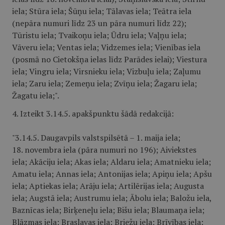
iela; Stūra iela; Šūņu iela; Tālavas iela; Teātra iela
(nepāra numuri līdz 23 un pāra numuri līdz 22);
Tūristu iela; Tvaikoņu iela; Ūdru iela; Vaļņu iela;
Vāveru iela; Ventas iela; Vidzemes iela; Vienības iela
(posmā no Cietokšņa ielas līdz Parādes ielai); Viestura
iela; Vingru iela; Virsnieku iela; Vizbuļu iela; Zaļumu
iela; Zaru iela; Zemeņu iela; Zvīņu iela; Žagaru iela;
Žagatu iela;".
4. Izteikt 3.14.5. apakšpunktu šādā redakcijā:
"3.14.5. Daugavpils valstspilsētā – 1. maija iela;
18. novembra iela (pāra numuri no 196); Aiviekstes
iela; Akāciju iela; Akas iela; Aldaru iela; Amatnieku iela;
Amatu iela; Annas iela; Antonijas iela; Apiņu iela; Apšu
iela; Aptiekas iela; Arāju iela; Artilērijas iela; Augusta
iela; Augstā iela; Austrumu iela; Ābolu iela; Baložu iela,
Baznīcas iela; Birķeneļu iela; Bišu iela; Blaumaņa iela;
Blāzmas iela; Braslavas iela; Briežu iela; Brīvības iela;