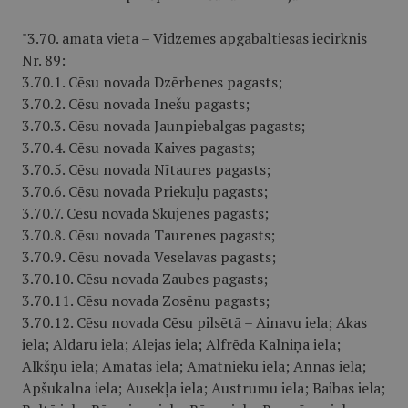
"3.70. amata vieta – Vidzemes apgabaltiesas iecirknis
Nr. 89:
3.70.1. Cēsu novada Dzērbenes pagasts;
3.70.2. Cēsu novada Inešu pagasts;
3.70.3. Cēsu novada Jaunpiebalgas pagasts;
3.70.4. Cēsu novada Kaives pagasts;
3.70.5. Cēsu novada Nītaures pagasts;
3.70.6. Cēsu novada Priekuļu pagasts;
3.70.7. Cēsu novada Skujenes pagasts;
3.70.8. Cēsu novada Taurenes pagasts;
3.70.9. Cēsu novada Veselavas pagasts;
3.70.10. Cēsu novada Zaubes pagasts;
3.70.11. Cēsu novada Zosēnu pagasts;
3.70.12. Cēsu novada Cēsu pilsētā – Ainavu iela; Akas
iela; Aldaru iela; Alejas iela; Alfrēda Kalniņa iela;
Alkšņu iela; Amatas iela; Amatnieku iela; Annas iela;
Apšukalna iela; Ausekļa iela; Austrumu iela; Baibas iela;