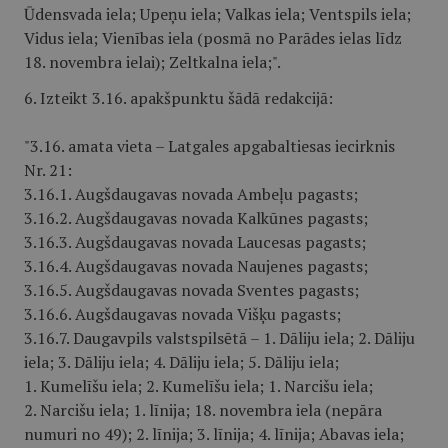
Ūdensvada iela; Upeņu iela; Valkas iela; Ventspils iela;
Vidus iela; Vienības iela (posmā no Parādes ielas līdz
18. novembra ielai); Zeltkalna iela;".
6. Izteikt 3.16. apakšpunktu šādā redakcijā:
"3.16. amata vieta – Latgales apgabaltiesas iecirknis
Nr. 21:
3.16.1. Augšdaugavas novada Ambeļu pagasts;
3.16.2. Augšdaugavas novada Kalkūnes pagasts;
3.16.3. Augšdaugavas novada Laucesas pagasts;
3.16.4. Augšdaugavas novada Naujenes pagasts;
3.16.5. Augšdaugavas novada Sventes pagasts;
3.16.6. Augšdaugavas novada Višķu pagasts;
3.16.7. Daugavpils valstspilsētā – 1. Dāliju iela; 2. Dāliju
iela; 3. Dāliju iela; 4. Dāliju iela; 5. Dāliju iela;
1. Kumelīšu iela; 2. Kumelīšu iela; 1. Narcišu iela;
2. Narcišu iela; 1. līnija; 18. novembra iela (nepāra
numuri no 49); 2. līnija; 3. līnija; 4. līnija; Abavas iela;