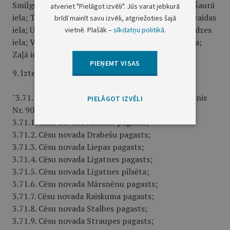
Smilgu iela; Smilšu iela; Stirnu iela; Strazdu iela; Šaurā
atveriet "Pielāgot izvēli". Jūs varat jebkurā
iela; Tālavas iela; Tipogrāfijas iela; Torņa iela; Turaidas
brīdī mainīt savu izvēli, atgriežoties šajā
iela; Uzvaras bulvāris; Ūdens iela; Vaļņu iela; Vālodzes
vietnē. Plašāk –
sīkdatņu politikā
.
iela; Vārnu iela; Viestura iela; Vītolu iela; Zaķu iela;
Zaļā iela; Zīļu iela;".
PIEŅEMT VISAS
9. Izteikt 3.71. apakšpunktu šādā redakcijā:
"3.71. amata vieta – Vidzemes apgabaltiesas iecirknis
PIELĀGOT IZVĒLI
Nr. 90:
3.71.1. Cēsu novada Amatas pagasts;
3.71.2. Cēsu novada Drabešu pagasts;
3.71.3. Cēsu novada Liepas pagasts;
3.71.4. Cēsu novada Līgatnes pagasts;
3.71.5. Cēsu novada Līgatnes pilsēta;
3.71.6. Cēsu novada Mārsnēnu pagasts;
3.71.7. Cēsu novada Raiskuma pagasts;
3.71.8. Cēsu novada Stalbes pagasts;
3.71.9. Cēsu novada Straupes pagasts;