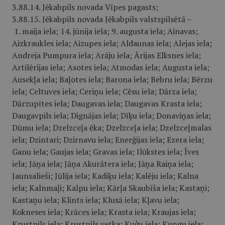
3.88.14. Jēkabpils novada Vīpes pagasts;
3.88.15. Jēkabpils novada Jēkabpils valstspilsētā –
1. maija iela; 14. jūnija iela; 9. augusta iela; Ainavas;
Aizkraukles iela; Aizupes iela; Aldaunas iela; Alejas iela;
Andreja Pumpura iela; Arāju iela; Ārijas Elksnes iela;
Artilērijas iela; Asotes iela; Atmodas iela; Augusta iela;
Ausekļa iela; Baļotes iela; Barona iela; Bebru iela; Bērzu
iela; Celtuves iela; Ceriņu iela; Cēsu iela; Dārza iela;
Dārzupītes iela; Daugavas iela; Daugavas Krasta iela;
Daugavpils iela; Dignājas iela; Dīķu iela; Donaviņas iela;
Dūmu iela; Dzelzceļa ēka; Dzelzceļa iela; Dzelzceļmalas
iela; Dzintari; Dzirnavu iela; Enerģijas iela; Ezera iela;
Ganu iela; Gaujas iela; Gravas iela; Ilūkstes iela; Īves
iela; Jāņa iela; Jāņa Akurātera iela; Jāņa Raiņa iela;
Jaunsalieši; Jūlija iela; Kadiķu iela; Kalēju iela; Kalna
iela; Kalnmaļi; Kalpu iela; Kārļa Skaubīša iela; Kastaņi;
Kastaņu iela; Klints iela; Klusā iela; Kļavu iela;
Kokneses iela; Krāces iela; Krasta iela; Kraujas iela;
Krustpils iela; Krustpils vetka; Kuģu iela; Kungu iela;