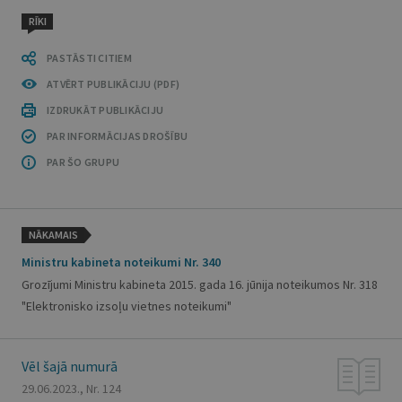
RĪKI
PASTĀSTI CITIEM
ATVĒRT PUBLIKĀCIJU (PDF)
IZDRUKĀT PUBLIKĀCIJU
PAR INFORMĀCIJAS DROŠĪBU
PAR ŠO GRUPU
NĀKAMAIS
Ministru kabineta noteikumi Nr. 340
Grozījumi Ministru kabineta 2015. gada 16. jūnija noteikumos Nr. 318
"Elektronisko izsoļu vietnes noteikumi"
Vēl šajā numurā
29.06.2023., Nr. 124