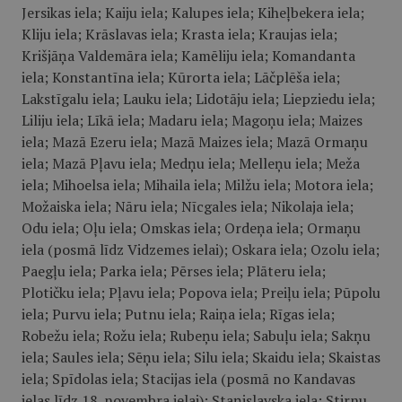
Jersikas iela; Kaiju iela; Kalupes iela; Kiheļbekera iela;
Kliju iela; Krāslavas iela; Krasta iela; Kraujas iela;
Krišjāņa Valdemāra iela; Kamēliju iela; Komandanta
iela; Konstantīna iela; Kūrorta iela; Lāčplēša iela;
Lakstīgalu iela; Lauku iela; Lidotāju iela; Liepziedu iela;
Liliju iela; Līkā iela; Madaru iela; Magoņu iela; Maizes
iela; Mazā Ezeru iela; Mazā Maizes iela; Mazā Ormaņu
iela; Mazā Pļavu iela; Medņu iela; Melleņu iela; Meža
iela; Mihoelsa iela; Mihaila iela; Milžu iela; Motora iela;
Možaiska iela; Nāru iela; Nīcgales iela; Nikolaja iela;
Odu iela; Oļu iela; Omskas iela; Ordeņa iela; Ormaņu
iela (posmā līdz Vidzemes ielai); Oskara iela; Ozolu iela;
Paegļu iela; Parka iela; Pērses iela; Plāteru iela;
Plotičku iela; Pļavu iela; Popova iela; Preiļu iela; Pūpolu
iela; Purvu iela; Putnu iela; Raiņa iela; Rīgas iela;
Robežu iela; Rožu iela; Rubeņu iela; Sabuļu iela; Sakņu
iela; Saules iela; Sēņu iela; Silu iela; Skaidu iela; Skaistas
iela; Spīdolas iela; Stacijas iela (posmā no Kandavas
ielas līdz 18. novembra ielai); Staņislavska iela; Stirnu