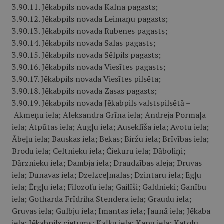
3.90.11. Jēkabpils novada Kalna pagasts;
3.90.12. Jēkabpils novada Leimaņu pagasts;
3.90.13. Jēkabpils novada Rubenes pagasts;
3.90.14. Jēkabpils novada Salas pagasts;
3.90.15. Jēkabpils novada Sēlpils pagasts;
3.90.16. Jēkabpils novada Viesītes pagasts;
3.90.17. Jēkabpils novada Viesītes pilsēta;
3.90.18. Jēkabpils novada Zasas pagasts;
3.90.19. Jēkabpils novada Jēkabpils valstspilsētā –
Akmeņu iela; Aleksandra Grīna iela; Andreja Pormaļa
iela; Atpūtas iela; Augļu iela; Auseklīša iela; Avotu iela;
Ābeļu iela; Bauskas iela; Bekas; Biržu iela; Brīvības iela;
Brodu iela; Celtnieku iela; Čiekuru iela; Dāboliņi;
Dārznieku iela; Dambja iela; Draudzības aleja; Druvas
iela; Dunavas iela; Dzelzceļmalas; Dzintaru iela; Egļu
iela; Ērgļu iela; Filozofu iela; Gailīši; Galdnieki; Ganību
iela; Gotharda Frīdriha Stendera iela; Graudu iela;
Gruvas iela; Gulbju iela; Imantas iela; Jaunā iela; Jēkaba
iela; Jēkabpils cietums; Kaļķu iela; Kapu iela; Katoļu