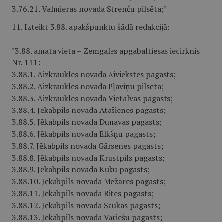
3.76.21. Valmieras novada Strenču pilsēta;".
11. Izteikt 3.88. apakšpunktu šādā redakcijā:
"3.88. amata vieta – Zemgales apgabaltiesas iecirknis
Nr. 111:
3.88.1. Aizkraukles novada Aiviekstes pagasts;
3.88.2. Aizkraukles novada Pļaviņu pilsēta;
3.88.3. Aizkraukles novada Vietalvas pagasts;
3.88.4. Jēkabpils novada Atašienes pagasts;
3.88.5. Jēkabpils novada Dunavas pagasts;
3.88.6. Jēkabpils novada Elkšņu pagasts;
3.88.7. Jēkabpils novada Gārsenes pagasts;
3.88.8. Jēkabpils novada Krustpils pagasts;
3.88.9. Jēkabpils novada Kūku pagasts;
3.88.10. Jēkabpils novada Mežāres pagasts;
3.88.11. Jēkabpils novada Rites pagasts;
3.88.12. Jēkabpils novada Saukas pagasts;
3.88.13. Jēkabpils novada Variešu pagasts;