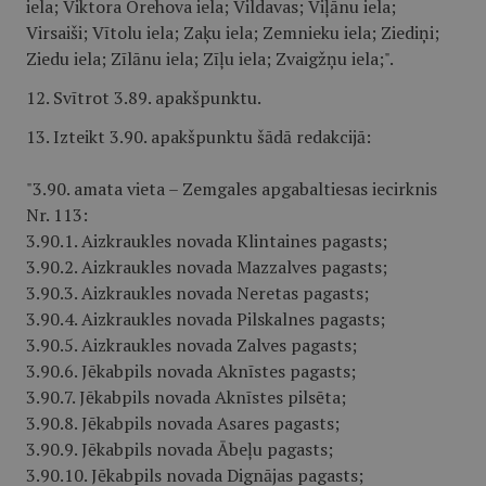
iela; Viktora Orehova iela; Vildavas; Viļānu iela;
Virsaiši; Vītolu iela; Zaķu iela; Zemnieku iela; Ziediņi;
Ziedu iela; Zīlānu iela; Zīļu iela; Zvaigžņu iela;".
12. Svītrot 3.89. apakšpunktu.
13. Izteikt 3.90. apakšpunktu šādā redakcijā:
"3.90. amata vieta – Zemgales apgabaltiesas iecirknis
Nr. 113:
3.90.1. Aizkraukles novada Klintaines pagasts;
3.90.2. Aizkraukles novada Mazzalves pagasts;
3.90.3. Aizkraukles novada Neretas pagasts;
3.90.4. Aizkraukles novada Pilskalnes pagasts;
3.90.5. Aizkraukles novada Zalves pagasts;
3.90.6. Jēkabpils novada Aknīstes pagasts;
3.90.7. Jēkabpils novada Aknīstes pilsēta;
3.90.8. Jēkabpils novada Asares pagasts;
3.90.9. Jēkabpils novada Ābeļu pagasts;
3.90.10. Jēkabpils novada Dignājas pagasts;