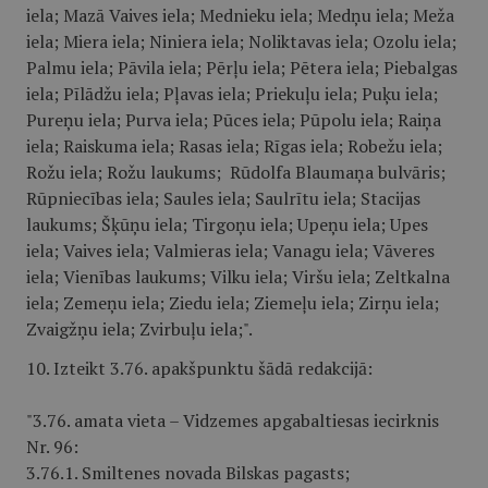
iela; Mazā Vaives iela; Mednieku iela; Medņu iela; Meža
iela; Miera iela; Niniera iela; Noliktavas iela; Ozolu iela;
Palmu iela; Pāvila iela; Pērļu iela; Pētera iela; Piebalgas
iela; Pīlādžu iela; Pļavas iela; Priekuļu iela; Puķu iela;
Pureņu iela; Purva iela; Pūces iela; Pūpolu iela; Raiņa
iela; Raiskuma iela; Rasas iela; Rīgas iela; Robežu iela;
Rožu iela; Rožu laukums; Rūdolfa Blaumaņa bulvāris;
Rūpniecības iela; Saules iela; Saulrītu iela; Stacijas
laukums; Šķūņu iela; Tirgoņu iela; Upeņu iela; Upes
iela; Vaives iela; Valmieras iela; Vanagu iela; Vāveres
iela; Vienības laukums; Vilku iela; Viršu iela; Zeltkalna
iela; Zemeņu iela; Ziedu iela; Ziemeļu iela; Zirņu iela;
Zvaigžņu iela; Zvirbuļu iela;".
10. Izteikt 3.76. apakšpunktu šādā redakcijā:
"3.76. amata vieta – Vidzemes apgabaltiesas iecirknis
Nr. 96:
3.76.1. Smiltenes novada Bilskas pagasts;