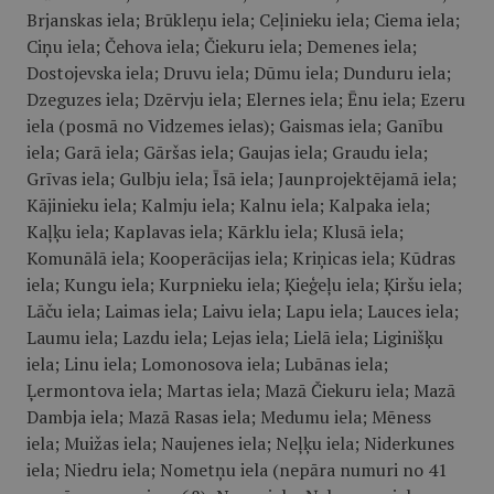
Brjanskas iela; Brūkleņu iela; Ceļinieku iela; Ciema iela;
Ciņu iela; Čehova iela; Čiekuru iela; Demenes iela;
Dostojevska iela; Druvu iela; Dūmu iela; Dunduru iela;
Dzeguzes iela; Dzērvju iela; Elernes iela; Ēnu iela; Ezeru
iela (posmā no Vidzemes ielas); Gaismas iela; Ganību
iela; Garā iela; Gāršas iela; Gaujas iela; Graudu iela;
Grīvas iela; Gulbju iela; Īsā iela; Jaunprojektējamā iela;
Kājinieku iela; Kalmju iela; Kalnu iela; Kalpaka iela;
Kaļķu iela; Kaplavas iela; Kārklu iela; Klusā iela;
Komunālā iela; Kooperācijas iela; Kriņicas iela; Kūdras
iela; Kungu iela; Kurpnieku iela; Ķieģeļu iela; Ķiršu iela;
Lāču iela; Laimas iela; Laivu iela; Lapu iela; Lauces iela;
Laumu iela; Lazdu iela; Lejas iela; Lielā iela; Liginišķu
iela; Linu iela; Lomonosova iela; Lubānas iela;
Ļermontova iela; Martas iela; Mazā Čiekuru iela; Mazā
Dambja iela; Mazā Rasas iela; Medumu iela; Mēness
iela; Muižas iela; Naujenes iela; Neļķu iela; Niderkunes
iela; Niedru iela; Nometņu iela (nepāra numuri no 41