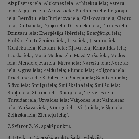
Aizpilsētas iela; Alūksnes iela; Arhitektu iela; Asteru
iela; Atpūtas iela; Azovas iela; Baldones iela; Begoniju
iela; Bernātu iela; Butļerova iela; Cialkovska iela; Ciedru
iela; Darba iela; Dāliju iela; Dravnieku iela; Durbes iela;
Dzintaru iela; Enerģētiķu šķērsiela; Enerģētiķu iela;
Flokšu iela; Inženieru iela; Īrisu iela; Jasmīnu iela;
Jātnieku iela; Kastaņu iela; Kļavu iela; Krimuldas iela;
Lauska iela; Mazā Medus iela; Mazā Viršu iela; Medus
iela; Mendeļejeva iela; Miera iela; Narcišu iela; Neretas
iela; Ogres iela; Peldu iela; Plūmju iela; Poligona iela;
Priedaines iela; Sabiles iela; Salviju iela; Samteņu iela;
Slāvu iela; Smilgu iela; Smilškalna iela; Smilšu iela;
Spaļu iela; Stropu iela; Šaurā iela; Tērvetes iela;
Turaidas iela; Užvaldes iela; Vaiņodes iela; Valmieras
iela; Varšavas iela; Vīnogu iela; Viršu iela; Višķu iela;
Zeļinska iela; Ziemeļu iela;".
7. Svītrot 3.69. apakšpunktu.
8. Izteikt 3.70. apakšpunktu šādā redakcijā: