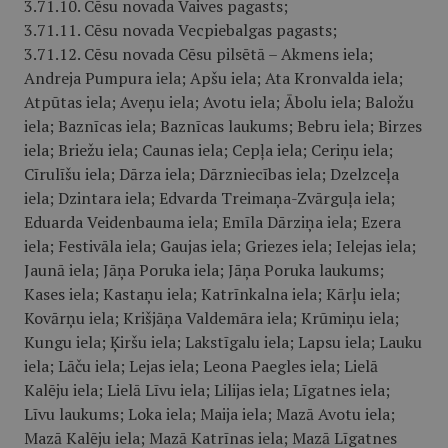
3.71.10. Cēsu novada Vaives pagasts;
3.71.11. Cēsu novada Vecpiebalgas pagasts;
3.71.12. Cēsu novada Cēsu pilsētā – Akmens iela;
Andreja Pumpura iela; Apšu iela; Ata Kronvalda iela;
Atpūtas iela; Aveņu iela; Avotu iela; Ābolu iela; Baložu
iela; Baznīcas iela; Baznīcas laukums; Bebru iela; Birzes
iela; Briežu iela; Caunas iela; Cepļa iela; Ceriņu iela;
Cīrulīšu iela; Dārza iela; Dārzniecības iela; Dzelzceļa
iela; Dzintara iela; Edvarda Treimaņa-Zvārguļa iela;
Eduarda Veidenbauma iela; Emīla Dārziņa iela; Ezera
iela; Festivāla iela; Gaujas iela; Griezes iela; Ielejas iela;
Jaunā iela; Jāņa Poruka iela; Jāņa Poruka laukums;
Kases iela; Kastaņu iela; Katrīnkalna iela; Kārļu iela;
Kovārņu iela; Krišjāņa Valdemāra iela; Krūmiņu iela;
Kungu iela; Ķiršu iela; Lakstīgalu iela; Lapsu iela; Lauku
iela; Lāču iela; Lejas iela; Leona Paegles iela; Lielā
Kalēju iela; Lielā Līvu iela; Lilijas iela; Līgatnes iela;
Līvu laukums; Loka iela; Maija iela; Mazā Avotu iela;
Mazā Kalēju iela; Mazā Katrīnas iela; Mazā Līgatnes