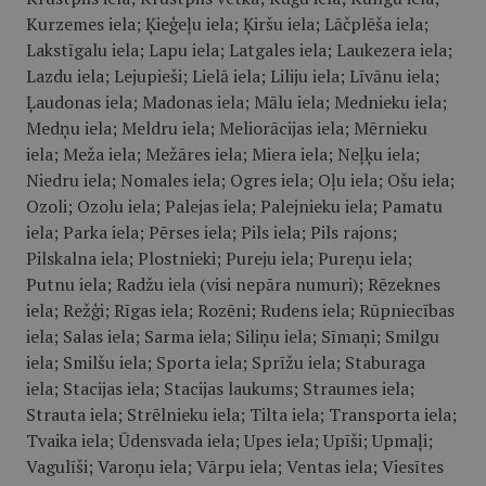
Kurzemes iela; Ķieģeļu iela; Ķiršu iela; Lāčplēša iela;
Lakstīgalu iela; Lapu iela; Latgales iela; Laukezera iela;
Lazdu iela; Lejupieši; Lielā iela; Liliju iela; Līvānu iela;
Ļaudonas iela; Madonas iela; Mālu iela; Mednieku iela;
Medņu iela; Meldru iela; Meliorācijas iela; Mērnieku
iela; Meža iela; Mežāres iela; Miera iela; Neļķu iela;
Niedru iela; Nomales iela; Ogres iela; Oļu iela; Ošu iela;
Ozoli; Ozolu iela; Palejas iela; Palejnieku iela; Pamatu
iela; Parka iela; Pērses iela; Pils iela; Pils rajons;
Pilskalna iela; Plostnieki; Pureju iela; Pureņu iela;
Putnu iela; Radžu iela (visi nepāra numuri); Rēzeknes
iela; Režģi; Rīgas iela; Rozēni; Rudens iela; Rūpniecības
iela; Salas iela; Sarma iela; Siliņu iela; Sīmaņi; Smilgu
iela; Smilšu iela; Sporta iela; Sprīžu iela; Staburaga
iela; Stacijas iela; Stacijas laukums; Straumes iela;
Strauta iela; Strēlnieku iela; Tilta iela; Transporta iela;
Tvaika iela; Ūdensvada iela; Upes iela; Upīši; Upmaļi;
Vagulīši; Varoņu iela; Vārpu iela; Ventas iela; Viesītes