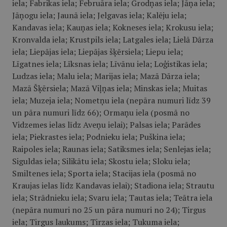
iela; Fabrikas iela; Februāra iela; Grodņas iela; Jāņa iela;
Jāņogu iela; Jaunā iela; Jelgavas iela; Kalēju iela;
Kandavas iela; Kauņas iela; Kokneses iela; Krokusu iela;
Kronvalda iela; Krustpils iela; Latgales iela; Lielā Dārza
iela; Liepājas iela; Liepājas šķērsiela; Liepu iela;
Līgatnes iela; Līksnas iela; Līvānu iela; Loģistikas iela;
Ludzas iela; Malu iela; Marijas iela; Mazā Dārza iela;
Mazā Šķērsiela; Mazā Viļņas iela; Minskas iela; Muitas
iela; Muzeja iela; Nometņu iela (nepāra numuri līdz 39
un pāra numuri līdz 66); Ormaņu iela (posmā no
Vidzemes ielas līdz Aveņu ielai); Palsas iela; Parādes
iela; Piekrastes iela; Podnieku iela; Puškina iela;
Raipoles iela; Raunas iela; Satiksmes iela; Senlejas iela;
Siguldas iela; Silikātu iela; Skostu iela; Sloku iela;
Smiltenes iela; Sporta iela; Stacijas iela (posmā no
Kraujas ielas līdz Kandavas ielai); Stadiona iela; Strautu
iela; Strādnieku iela; Svaru iela; Tautas iela; Teātra iela
(nepāra numuri no 25 un pāra numuri no 24); Tirgus
iela; Tirgus laukums; Tirzas iela; Tukuma iela;