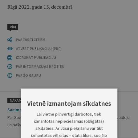
Rīgā 2022. gada 15. decembrī
RĪKI
PASTĀSTI CITIEM
ATVĒRT PUBLIKĀCIJU (PDF)
IZDRUKĀT PUBLIKĀCIJU
PAR INFORMĀCIJAS DROŠĪBU
PAR ŠO GRUPU
NĀKAMAIS
Vietnē izmantojam sīkdatnes
Saeimas paziņojums
Lai vietne pilnvērtīgi darbotos, tiek
Par Saeimas deputāta Andreja Svilāna ievēlēšanu Valsts pārvaldes
izmantotas nepieciešamās (obligātās)
un pašvaldības komisijā
sīkdatnes. Ar Jūsu piekrišanu var tikt
izmantotas vēl citas – statistikas, sociālo