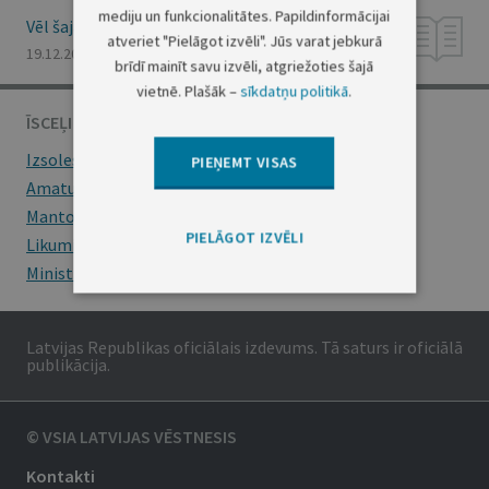
mediju un funkcionalitātes. Papildinformācijai
Vēl šajā numurā
atveriet "Pielāgot izvēli". Jūs varat jebkurā
19.12.2022., Nr. 245
brīdī mainīt savu izvēli, atgriežoties šajā
vietnē. Plašāk –
sīkdatņu politikā
.
ĪSCEĻI
Izsoles
PIEŅEMT VISAS
Amatu konkursi
Mantojumu ziņas
PIELĀGOT IZVĒLI
Likumi
Ministru kabineta noteikumi
Latvijas Republikas oficiālais izdevums. Tā saturs ir oficiālā
publikācija.
© VSIA LATVIJAS VĒSTNESIS
Kontakti