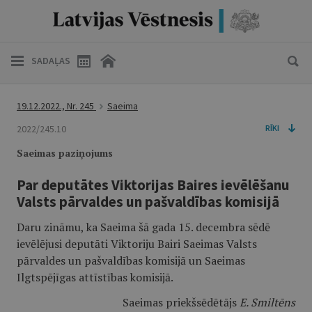
SADAĻAS
19.12.2022., Nr. 245
Saeima
2022/245.10
RĪKI
Saeimas paziņojums
Par deputātes Viktorijas Baires ievēlēšanu
Valsts pārvaldes un pašvaldības komisijā
Daru zināmu, ka Saeima šā gada 15. decembra sēdē
ievēlējusi deputāti Viktoriju Bairi Saeimas Valsts
pārvaldes un pašvaldības komisijā un Saeimas
Ilgtspējīgas attīstības komisijā.
Saeimas priekšsēdētājs
E. Smiltēns