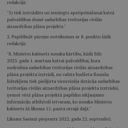
redakcijā:
"3) tiek izstrādāts un iesniegts apstiprināšanai katrā
pašvaldības domē sadarbības teritorijas civilās
aizsardzības plāna projekts."
2. Papildināt pārejas noteikumus ar 8. punktu šādā
redakcijā:
"8. Ministru kabinets nosaka kārtību, kādā līdz
2023. gada 1. martam katrai pašvaldībai, kura
nodrošina sadarbības teritorijas civilās aizsardzības
plāna projekta izstrādi, no valsts budžeta finanšu
līdzekļiem tiek piešķirta vienreizēja dotācija sadarbības
teritorijas civilās aizsardzības plāna projekta izstrādei,
ņemot vērā plāna projektā papildus iekļaujamo
informāciju atbilstoši ietvaram, ko nosaka Ministru
kabinets šā likuma 15. panta otrajā daļā."
Likums Saeimā pieņemts 2022. gada 22. septembrī.