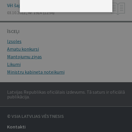
Vēl šajā numurā
03.10.2022., Nr. 191A
(12:56)
ĪSCEĻI
Izsoles
Amatu konkursi
Mantojumu ziņas
Likumi
Ministru kabineta noteikumi
Latvijas Republikas oficiālais izdevums. Tā saturs ir oficiālā
publikācija.
© VSIA LATVIJAS VĒSTNESIS
Kontakti