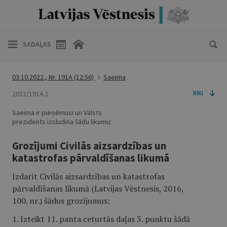
SADAĻAS
03.10.2022., Nr. 191A
(12:56)
Saeima
2022/191A.1
RĪKI
Saeima ir pieņēmusi un Valsts
prezidents izsludina šādu likumu:
Grozījumi Civilās aizsardzības un
katastrofas pārvaldīšanas likumā
Izdarīt Civilās aizsardzības un katastrofas
pārvaldīšanas likumā (Latvijas Vēstnesis, 2016,
100. nr.) šādus grozījumus:
1. Izteikt 11. panta ceturtās daļas 3. punktu šādā