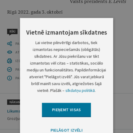
Valsts prezidents
E. Levits
Rīgā 2022. gada 3. oktobrī
Vietnē izmantojam sīkdatnes
RĪKI
Lai vietne pilnvērtīgi darbotos, tiek
PASTĀSTI CITIEM
izmantotas nepieciešamās (obligātās)
ATVĒRT PUBLIKĀCIJU (PDF)
sīkdatnes. Ar Jūsu piekrišanu var tikt
IZDRUKĀT PUBLIKĀCIJU
izmantotas vēl citas – statistikas, sociālo
PAR INFORMĀCIJAS DROŠĪBU
mediju un funkcionalitātes. Papildinformācijai
atveriet "Pielāgot izvēli". Jūs varat jebkurā
PAR ŠO GRUPU
brīdī mainīt savu izvēli, atgriežoties šajā
vietnē. Plašāk –
sīkdatņu politikā
.
NĀKAMAIS
PIEŅEMT VISAS
Likums
Grozījumi Dzīvnieku aizsardzības likumā
PIELĀGOT IZVĒLI