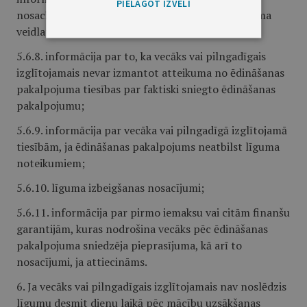
PIELĀGOT IZVĒLI
nosacījumiem, termiņu un kārtību, kā arī atteikuma
veidlapa;
5.6.8. informācija par to, ka vecāks vai pilngadīgais
izglītojamais nevar izmantot atteikuma no ēdināšanas
pakalpojuma tiesības par faktiski sniegto ēdināšanas
pakalpojumu;
5.6.9. informācija par vecāka vai pilngadīgā izglītojamā
tiesībām, ja ēdināšanas pakalpojums neatbilst līguma
noteikumiem;
5.6.10. līguma izbeigšanas nosacījumi;
5.6.11. informācija par pirmo iemaksu vai citām finanšu
garantijām, kuras nodrošina vecāks pēc ēdināšanas
pakalpojuma sniedzēja pieprasījuma, kā arī to
nosacījumi, ja attiecināms.
6. Ja vecāks vai pilngadīgais izglītojamais nav noslēdzis
līgumu desmit dienu laikā pēc mācību uzsākšanas