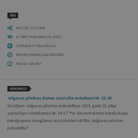
RĪKI
PASTĀSTI CITIEM
ATVĒRT PUBLIKĀCIJU (PDF)
IZDRUKĀT PUBLIKĀCIJU
PAR INFORMĀCIJAS DROŠĪBU
PAR ŠO GRUPU
NĀKAMAIS
Jelgavas pilsētas domes saistošie noteikumi Nr. 22-30
Grozījumi Jelgavas pilsētas pašvaldības 2019. gada 25. jūlija
saistošajos noteikumos Nr. 19-17 "Par decentralizēto kanalizācijas
pakalpojumu sniegšanas un uzskaites kārtību Jelgavas pilsētas
pašvaldībā"