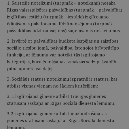
1. Saistošie noteikumi (turpmāk – noteikumi) nosaka
Rīgas valstspilsētas pašvaldības (turpmāk – pašvaldība)
izglītības iestāžu (turpmāk – iestāde) izglītojamo
ēdināšanas pakalpojuma līdzfinansējuma (turpmāk –
pašvaldības līdzfinansējums) saņemšanas nosacījumus.
2. Izvērtējot pašvaldības budžeta iespējas un saistības
sociālo tiesību jomā, pašvaldība, īstenojot brīvprātīgo
funkciju, ar lēmumu var noteikt tās izglītojamo
kategorijas, kuru ēdināšanas izmaksas sedz pašvaldība
pilnā apmērā vai daļēji.
3. Sociālais statuss noteikumu izpratnē ir statuss, kas
atbilst vismaz vienam no šādiem kritērijiem:
3.1. izglītojamā ģimene atbilst trūcīgas ģimenes
statusam saskaņā ar Rīgas Sociālā dienesta lēmumu;
3.2. izglītojamā ģimene atbilst maznodrošinātas
ģimenes statusam saskaņā ar Rīgas Sociālā dienesta
lēmumu;