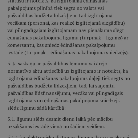
statusu ir noteikts, ka izglītojamā ēdināšanas
pakalpojums pilnībā tiek segts no valsts vai
pašvaldības budžeta līdzekļiem, tad izglītojamā
vecākam (personai, kas realizē izglītojamā aizgādību)
vai pilngadīgajam izglītojamam nav pienākuma slēgt
ēdināšanas pakalpojuma līgumu (turpmāk – līgums) ar
komersantu, kas sniedz ēdināšanas pakalpojumu
iestādē (turpmāk – ēdināšanas pakalpojuma sniedzējs).
5. Ja saskaņā ar pašvaldības lēmumu vai ārējo
normatīvo aktu attiecībā uz izglītojamo ir noteikts, ka
izglītojamā ēdināšanas pakalpojums daļēji tiek segts no
pašvaldības budžeta līdzekļiem, tad, lai saņemtu
pašvaldības līdzfinansējumu, vecāks vai pilngadīgais
izglītojamais un ēdināšanas pakalpojuma sniedzējs
slēdz līgumu šādā kārtībā:
5.1. līgumu slēdz desmit dienu laikā pēc mācību
uzsākšanas iestādē vienā no šādiem veidiem:
5.1.1. kā elektronisku distances līgumu, kuru vecāks vai