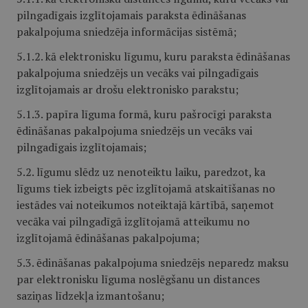
pilngadīgais izglītojamais paraksta ēdināšanas
pakalpojuma sniedzēja informācijas sistēmā;
5.1.2. kā elektronisku līgumu, kuru paraksta ēdināšanas
pakalpojuma sniedzējs un vecāks vai pilngadīgais
izglītojamais ar drošu elektronisko parakstu;
5.1.3. papīra līguma formā, kuru pašrocīgi paraksta
ēdināšanas pakalpojuma sniedzējs un vecāks vai
pilngadīgais izglītojamais;
5.2. līgumu slēdz uz nenoteiktu laiku, paredzot, ka
līgums tiek izbeigts pēc izglītojamā atskaitīšanas no
iestādes vai noteikumos noteiktajā kārtībā, saņemot
vecāka vai pilngadīgā izglītojamā atteikumu no
izglītojamā ēdināšanas pakalpojuma;
5.3. ēdināšanas pakalpojuma sniedzējs neparedz maksu
par elektronisku līguma noslēgšanu un distances
saziņas līdzekļa izmantošanu;