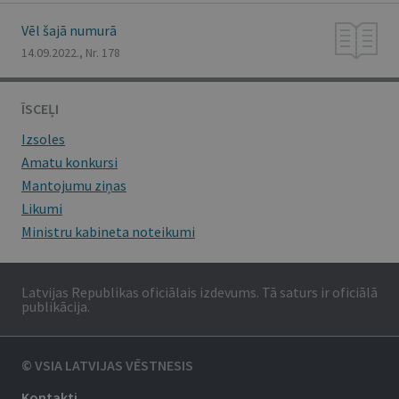
Vēl šajā numurā
14.09.2022., Nr. 178
ĪSCEĻI
Izsoles
Amatu konkursi
Mantojumu ziņas
Likumi
Ministru kabineta noteikumi
Latvijas Republikas oficiālais izdevums. Tā saturs ir oficiālā
publikācija.
© VSIA LATVIJAS VĒSTNESIS
Kontakti