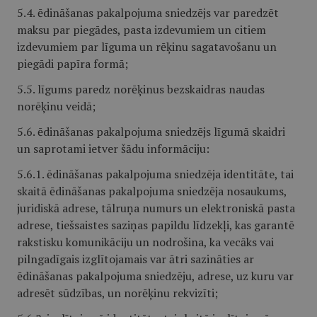
5.4. ēdināšanas pakalpojuma sniedzējs var paredzēt
maksu par piegādes, pasta izdevumiem un citiem
izdevumiem par līguma un rēķinu sagatavošanu un
piegādi papīra formā;
5.5. līgums paredz norēķinus bezskaidras naudas
norēķinu veidā;
5.6. ēdināšanas pakalpojuma sniedzējs līgumā skaidri
un saprotami ietver šādu informāciju:
5.6.1. ēdināšanas pakalpojuma sniedzēja identitāte, tai
skaitā ēdināšanas pakalpojuma sniedzēja nosaukums,
juridiskā adrese, tālruņa numurs un elektroniskā pasta
adrese, tiešsaistes saziņas papildu līdzekļi, kas garantē
rakstisku komunikāciju un nodrošina, ka vecāks vai
pilngadīgais izglītojamais var ātri sazināties ar
ēdināšanas pakalpojuma sniedzēju, adrese, uz kuru var
adresēt sūdzības, un norēķinu rekvizīti;