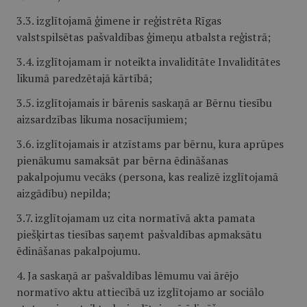
3.3. izglītojamā ģimene ir reģistrēta Rīgas
valstspilsētas pašvaldības ģimeņu atbalsta reģistrā;
3.4. izglītojamam ir noteikta invaliditāte Invaliditātes
likumā paredzētajā kārtībā;
3.5. izglītojamais ir bārenis saskaņā ar Bērnu tiesību
aizsardzības likuma nosacījumiem;
3.6. izglītojamais ir atzīstams par bērnu, kura aprūpes
pienākumu samaksāt par bērna ēdināšanas
pakalpojumu vecāks (persona, kas realizē izglītojamā
aizgādību) nepilda;
3.7. izglītojamam uz cita normatīvā akta pamata
piešķirtas tiesības saņemt pašvaldības apmaksātu
ēdināšanas pakalpojumu.
4. Ja saskaņā ar pašvaldības lēmumu vai ārējo
normatīvo aktu attiecībā uz izglītojamo ar sociālo