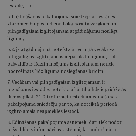
iestādē, tad:
6.1. ēdināšanas pakalpojuma sniedzējs ar iestādes
starpniecību piecu dienu laikā nosūta vecākam un
pilngadīgajam izglītojamam atgādinājumu noslēgt
līgumu;
6.2. ja atgādinājumā noteiktajā termiņā vecāks vai
pilngadīgais izglītojamais neparaksta līgumu, tad
pašvaldības līdzfinansējums izglītojamam netiek
nodrošināts līdz līguma noslēgšanas brīdim.
7. Vecākam vai pilngadīgajam izglītojamam ir
pienākums iestādes noteiktajā kārtībā līdz iepriekšējās
dienas plkst. 21.00 informēt iestādi un ēdināšanas
pakalpojuma sniedzēju par to, ka noteiktā periodā
izglītojamais neapmeklēs iestādi.
8. Ēdināšanas pakalpojuma saņēmēju dati tiek nodoti
pašvaldības informācijas sistēmai, lai nodrošinātu