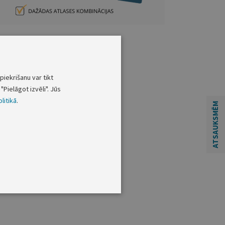
piekrišanu var tikt
"Pielāgot izvēli". Jūs
litikā
.
ATSAUKSMĒM