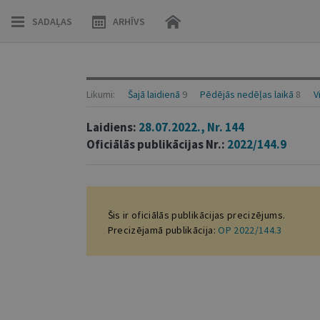
SADAĻAS
ARHĪVS
Likumi:
Šajā laidienā
9
Pēdējās nedēļas laikā
8
V
Laidiens:
28.07.2022., Nr. 144
Oficiālās publikācijas Nr.:
2022/144.9
Šis ir oficiālās publikācijas precizējums.
Precizējamā publikācija:
OP 2022/144.3