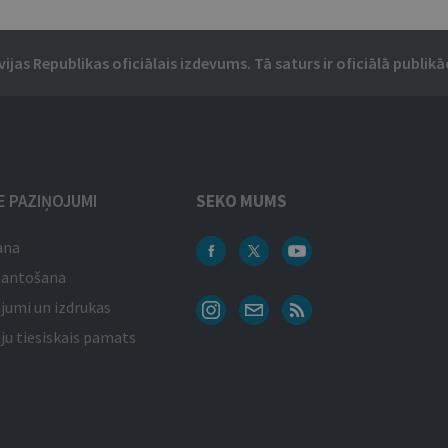
vijas Republikas oficiālais izdevums. Tā saturs ir oficiālā publikāc
IE PAZIŅOJUMI
SEKO MUMS
ana
mantošana
jumi un izdrukas
ju tiesiskais pamats