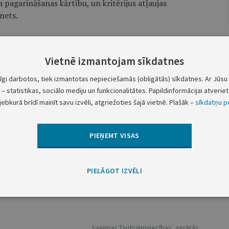
pagarināšanas kārtību, un kritērijus atļaujas
nets.
gada 30. aprīlim apkopo, sniedz Ministrijai un publicē
 gadā savā licences darbības zonā kopējo ierīkoto
Vietnē izmantojam sīkdatnes
u skaitu un atļauto elektroenerģijas ražošanas jaudu
tīgi darbotos, tiek izmantotas nepieciešamās (obligātās) sīkdatnes. Ar Jūsu 
– statistikas, sociālo mediju un funkcionalitātes. Papildinformācijai atveriet 
ešajā daļā noteikto informāciju, ievēro šādus
jebkurā brīdī mainīt savu izvēli, atgriežoties šajā vietnē. Plašāk –
sīkdatņu po
PIEŅEMT VISAS
sonām, sistēmas operators nenorāda fiziskās personas
zstādīšanas vietas adresi;
PIELĀGOT IZVĒLI
ersonām, sistēmas operators norāda juridiskās personas
muru un elektroenerģijas ražošanas iekārtu
Saeimas Tautsaimniecības, agrārās,