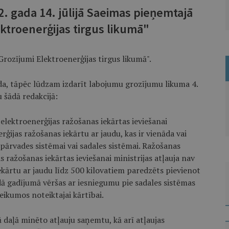
. gada 14. jūlijā Saeimas pieņemtajā
ktroenerģijas tirgus likumā"
Grozījumi Elektroenerģijas tirgus likumā".
da, tāpēc lūdzam izdarīt labojumu grozījumu likuma 4.
u šādā redakcijā:
elektroenerģijas ražošanas iekārtas ieviešanai
rģijas ražošanas iekārtu ar jaudu, kas ir vienāda vai
pārvades sistēmai vai sadales sistēmai. Ražošanas
s ražošanas iekārtas ieviešanai ministrijas atļauja nav
ekārtu ar jaudu līdz 500 kilovatiem paredzēts pievienot
ādā gadījumā vēršas ar iesniegumu pie sadales sistēmas
ikumos noteiktajai kārtībai.
jā daļā minēto atļauju saņemtu, kā arī atļaujas