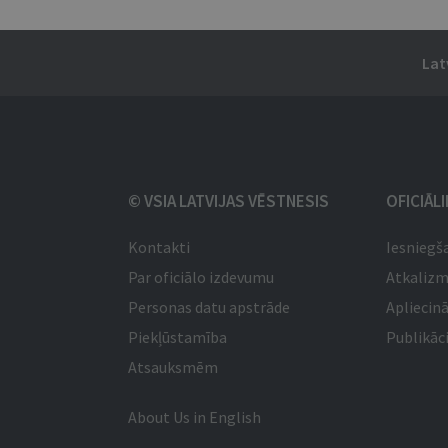
Lat
© VSIA LATVIJAS VĒSTNESIS
OFICIĀL
Kontakti
Iesniegš
Par oficiālo izdevumu
Atkaliz
Personas datu apstrāde
Apliecinā
Piekļūstamība
Publikāci
Atsauksmēm
About Us in English