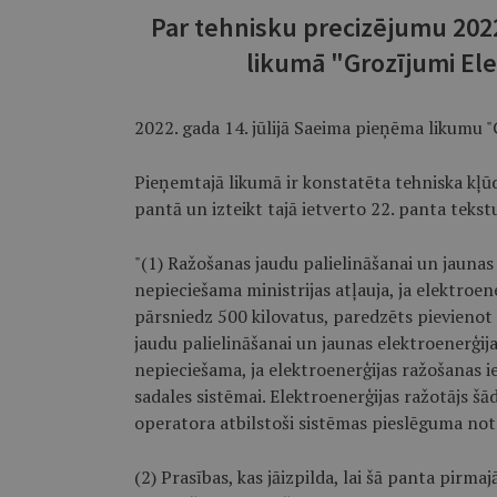
Par tehnisku precizējumu 2022
likumā "Grozījumi Ele
2022. gada 14. jūlijā Saeima pieņēma likumu "
Pieņemtajā likumā ir konstatēta tehniska kļū
pantā un izteikt tajā ietverto 22. panta tekst
"(1) Ražošanas jaudu palielināšanai un jaunas 
nepieciešama ministrijas atļauja, ja elektroene
pārsniedz 500 kilovatus, paredzēts pievienot 
jaudu palielināšanai un jaunas elektroenerģija
nepieciešama, ja elektroenerģijas ražošanas i
sadales sistēmai. Elektroenerģijas ražotājs š
operatora atbilstoši sistēmas pieslēguma note
(2) Prasības, kas jāizpilda, lai šā panta pirma