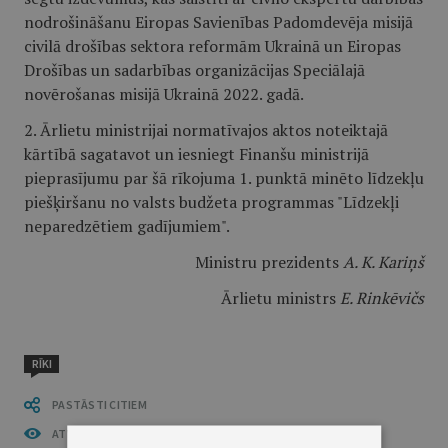
nodrošināšanu Eiropas Savienības Padomdevēja misijā
civilā drošības sektora reformām Ukrainā un Eiropas
Drošības un sadarbības organizācijas Speciālajā
novērošanas misijā Ukrainā 2022. gadā.
2. Ārlietu ministrijai normatīvajos aktos noteiktajā
kārtībā sagatavot un iesniegt Finanšu ministrijā
pieprasījumu par šā rīkojuma 1. punktā minēto līdzekļu
piešķiršanu no valsts budžeta programmas "Līdzekļi
neparedzētiem gadījumiem".
Ministru prezidents
A. K. Kariņš
Ārlietu ministrs
E. Rinkēvičs
RĪKI
PASTĀSTI CITIEM
ATVĒRT PUBLIKĀCIJU (PDF)