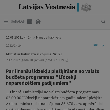
SADAĻAS
20.01.2022., Nr. 14
Ministru kabinets
2022/14.24
RĪKI
Ministru kabineta rīkojums Nr. 31
Rīgā 2022. gada 18. janvārī (prot. Nr. 3 29. §)
Par finanšu līdzekļu piešķiršanu no valsts
budžeta programmas "Līdzekļi
neparedzētiem gadījumiem"
1. Finanšu ministrijai no valsts budžeta programmas
02.00.00 "Līdzekļi neparedzētiem gadījumiem" piešķirt
Ārlietu ministrijai finansējumu 86 678
euro
apmērā, lai
segtu izdevumus, kas saistīti ar civilo ekspertu darbības