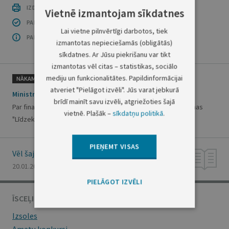
IZDRUKĀT PUBLIKĀCIJU
Vietnē izmantojam sīkdatnes
PAR INFORMĀCIJAS DROŠĪBU
Lai vietne pilnvērtīgi darbotos, tiek
PAR ŠO GRUPU
izmantotas nepieciešamās (obligātās)
sīkdatnes. Ar Jūsu piekrišanu var tikt
izmantotas vēl citas – statistikas, sociālo
mediju un funkcionalitātes. Papildinformācijai
NĀKAMAIS
atveriet "Pielāgot izvēli". Jūs varat jebkurā
Ministru kabineta rīkojums Nr. 33
brīdī mainīt savu izvēli, atgriežoties šajā
Par finanšu līdzekļu piešķiršanu no valsts budžeta programmas
vietnē. Plašāk –
sīkdatņu politikā
.
"Līdzekļi neparedzētiem gadījumiem"
PIEŅEMT VISAS
Vēl šajā numurā
20.01.2022., Nr. 14
PIELĀGOT IZVĒLI
ĪSCEĻI
Izsoles