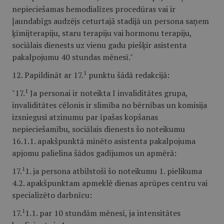
nepieciešamas hemodialīzes procedūras vai ir
ļaundabīgs audzējs ceturtajā stadijā un persona saņem
ķīmijterapiju, staru terapiju vai hormonu terapiju,
sociālais dienests uz vienu gadu piešķir asistenta
pakalpojumu 40 stundas mēnesī."
1
12. Papildināt ar 17.
punktu šādā redakcijā:
1
"17.
Ja personai ir noteikta I invaliditātes grupa,
invaliditātes cēlonis ir slimība no bērnības un komisija
izsniegusi atzinumu par īpašas kopšanas
nepieciešamību, sociālais dienests šo noteikumu
16.1.1. apakšpunktā minēto asistenta pakalpojuma
apjomu palielina šādos gadījumos un apmērā:
1
17.
1. ja persona atbilstoši šo noteikumu 1. pielikuma
4.2. apakšpunktam apmeklē dienas aprūpes centru vai
specializēto darbnīcu:
1
17.
1.1. par 10 stundām mēnesī, ja intensitātes