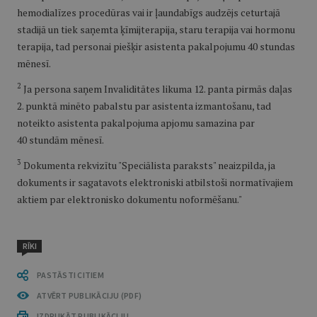
hemodialīzes procedūras vai ir ļaundabīgs audzējs ceturtajā
stadijā un tiek saņemta ķīmijterapija, staru terapija vai hormonu
terapija, tad personai piešķir asistenta pakalpojumu 40 stundas
mēnesī.
2
Ja persona saņem Invaliditātes likuma 12. panta pirmās daļas
2. punktā minēto pabalstu par asistenta izmantošanu, tad
noteikto asistenta pakalpojuma apjomu samazina par
40 stundām mēnesī.
3
Dokumenta rekvizītu "Speciālista paraksts" neaizpilda, ja
dokuments ir sagatavots elektroniski atbilstoši normatīvajiem
aktiem par elektronisko dokumentu noformēšanu."
RĪKI
PASTĀSTI CITIEM
ATVĒRT PUBLIKĀCIJU (PDF)
IZDRUKĀT PUBLIKĀCIJU