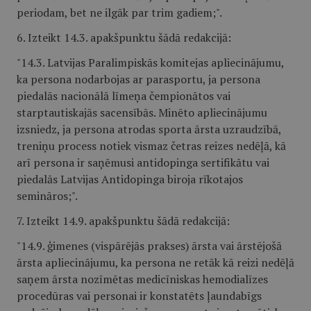
periodam, bet ne ilgāk par trim gadiem;".
6. Izteikt 14.3. apakšpunktu šādā redakcijā:
"14.3. Latvijas Paralimpiskās komitejas apliecinājumu,
ka persona nodarbojas ar parasportu, ja persona
piedalās nacionālā līmeņa čempionātos vai
starptautiskajās sacensībās. Minēto apliecinājumu
izsniedz, ja persona atrodas sporta ārsta uzraudzībā,
treniņu process notiek vismaz četras reizes nedēļā, kā
arī persona ir saņēmusi antidopinga sertifikātu vai
piedalās Latvijas Antidopinga biroja rīkotajos
semināros;".
7. Izteikt 14.9. apakšpunktu šādā redakcijā:
"14.9. ģimenes (vispārējās prakses) ārsta vai ārstējošā
ārsta apliecinājumu, ka persona ne retāk kā reizi nedēļā
saņem ārsta nozīmētas medicīniskas hemodialīzes
procedūras vai personai ir konstatēts ļaundabīgs