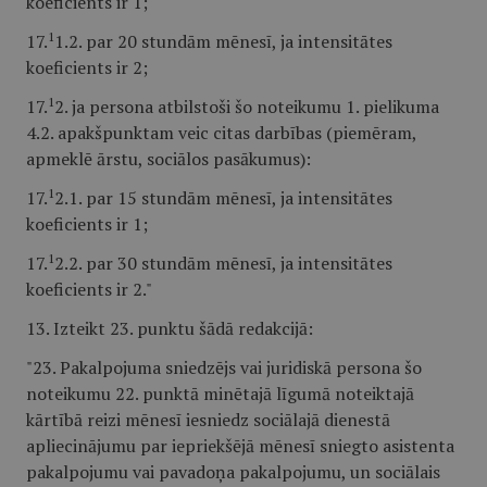
koeficients ir 1;
1
17.
1.2. par 20 stundām mēnesī, ja intensitātes
koeficients ir 2;
1
17.
2. ja persona atbilstoši šo noteikumu 1. pielikuma
4.2. apakšpunktam veic citas darbības (piemēram,
apmeklē ārstu, sociālos pasākumus):
1
17.
2.1. par 15 stundām mēnesī, ja intensitātes
koeficients ir 1;
1
17.
2.2. par 30 stundām mēnesī, ja intensitātes
koeficients ir 2."
13. Izteikt 23. punktu šādā redakcijā:
"23. Pakalpojuma sniedzējs vai juridiskā persona šo
noteikumu 22. punktā minētajā līgumā noteiktajā
kārtībā reizi mēnesī iesniedz sociālajā dienestā
apliecinājumu par iepriekšējā mēnesī sniegto asistenta
pakalpojumu vai pavadoņa pakalpojumu, un sociālais