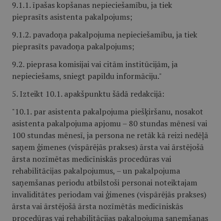
9.1.1. īpašas kopšanas nepieciešamību, ja tiek
pieprasīts asistenta pakalpojums;
9.1.2. pavadoņa pakalpojuma nepieciešamību, ja tiek
pieprasīts pavadoņa pakalpojums;
9.2. pieprasa komisijai vai citām institūcijām, ja
nepieciešams, sniegt papildu informāciju."
5. Izteikt 10.1. apakšpunktu šādā redakcijā:
"10.1. par asistenta pakalpojuma piešķiršanu, nosakot
asistenta pakalpojuma apjomu – 80 stundas mēnesī vai
100 stundas mēnesī, ja persona ne retāk kā reizi nedēļā
saņem ģimenes (vispārējās prakses) ārsta vai ārstējošā
ārsta nozīmētas medicīniskās procedūras vai
rehabilitācijas pakalpojumus, – un pakalpojuma
saņemšanas periodu atbilstoši personai noteiktajam
invaliditātes periodam vai ģimenes (vispārējās prakses)
ārsta vai ārstējošā ārsta nozīmētās medicīniskās
procedūras vai rehabilitācijas pakalpojuma saņemšanas