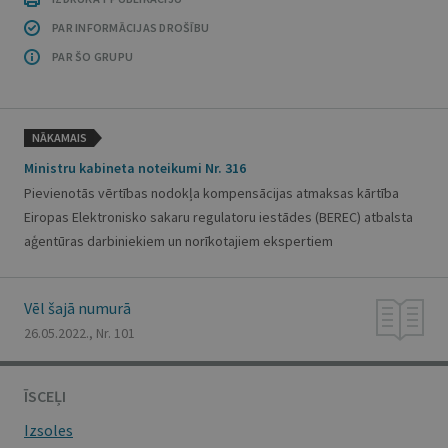
PAR INFORMĀCIJAS DROŠĪBU
PAR ŠO GRUPU
NĀKAMAIS
Ministru kabineta noteikumi Nr. 316
Pievienotās vērtības nodokļa kompensācijas atmaksas kārtība
Eiropas Elektronisko sakaru regulatoru iestādes (BEREC) atbalsta
aģentūras darbiniekiem un norīkotajiem ekspertiem
Vēl šajā numurā
26.05.2022., Nr. 101
ĪSCEĻI
Izsoles