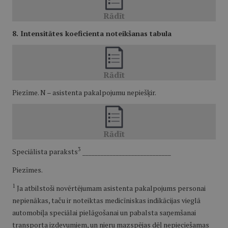
8. Intensitātes koeficienta noteikšanas tabula
Piezīme. N – asistenta pakalpojumu nepiešķir.
3
Speciālista paraksts
_____________________________
Piezīmes.
1
Ja atbilstoši novērtējumam asistenta pakalpojums personai
nepienākas, taču ir noteiktas medicīniskas indikācijas vieglā
automobiļa speciālai pielāgošanai un pabalsta saņemšanai
transporta izdevumiem, un nieru mazspējas dēļ nepieciešamas