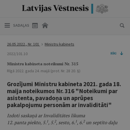
SADAĻAS
26.05.2022., Nr. 101
Ministru kabinets
2022/101.10
RĪKI
Ministru kabineta noteikumi Nr. 315
Rīgā 2022. gada 24. maijā (prot. Nr. 28 20. §)
Grozījumi Ministru kabineta 2021. gada 18.
maija noteikumos Nr. 316 "Noteikumi par
asistenta, pavadoņa un aprūpes
pakalpojumu personām ar invaliditāti"
Izdoti saskaņā ar Invaliditātes likuma
1
2
1
2
12. panta piekto, 5.
, 5.
, sesto, 6.
, 6.
un septīto daļu