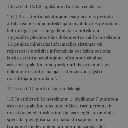
10. Izteikt 16.1.2. apakšpunktu šādā redakcijā:
"16.1.2. asistenta pakalpojuma saņemšanas periodu
atbilstoši personai noteiktajam invaliditātes periodam,
bet ne ilgāk par trim gadiem. Ja šo noteikumu
14. punktā pievienotajos dokumentos vai šo noteikumu
15. punktā minētajās informācijas sistēmās vai
reģistros ir norādīta informācija par īsāku periodu,
kurā asistenta pakalpojums būtu nodrošināms,
asistenta pakalpojumu piešķir atbilstoši minētajos
dokumentos, informācijas sistēmās vai reģistros
norādītajam periodam;".
11. Izteikt 17. punktu šādā redakcijā:
"17. Ja atbilstoši šo noteikumu 1. pielikuma 7. punktam
asistenta pakalpojums nepienākas, taču personai ir
noteiktas medicīniskas indikācijas vieglā automobiļa
speciālai pielāgošanai un pabalsta saņemšanai
transporta izdevumiem, un nieru mazspējas dēļ