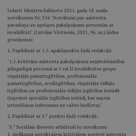
Izdarīt Ministru kabineta 2021. gada 18. maija
noteikumos Nr. 316 "Noteikumi par asistenta,
pavadoņa un aprūpes pakalpojumu personām ar
invaliditāti" (Latvijas Vēstnesis, 2021, 96. nr.) šādus
grozījumus:
1. Papildināt ar 1.5. apakšpunktu šādā redakcijā:
"1.5. kritērijus asistenta pakalpojuma nepieciešamībai
pilngadīgai personai ar I vai II invaliditātes grupu
vispārējās pamatizglītības, profesionālās
pamatizglītības, arodizglītības, vispārējās vidējās
izglītības un profesionālās vidējās izglītības iestādē
(izņemot speciālās izglītības iestādi, kas saņem
uzturēšanas izdevumus no valsts budžeta)."
1
2. Papildināt ar 3.
punktu šādā redakcijā:
1
"3.
Sociālais dienests atbilstoši šo noteikumu
1. pielikumā noteiktajiem kritērijiem novērtē asistenta