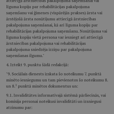
attiecīgā ārstniecības pakalpojuma saņemšanai vai
līguma kopiju par rehabilitācijas pakalpojuma
saņemšanu vai ģimenes (vispārējās prakses) ārsta vai
ārstējošā ārsta nosūtījumu attiecīgā ārstniecības
pakalpojuma saņemšanai, kā arī līguma kopiju par
rehabilitācijas pakalpojuma saņemšanu. Nosūtījuma vai
līguma kopiju vietā persona var iesniegt arī attiecīgā
ārstniecības pakalpojuma vai rehabilitācijas
pakalpojuma sniedzēja izziņu par pakalpojuma
saņemšanas ilgumu."
4. Izteikt 9. punktu šādā redakcijā:
"9. Sociālais dienests izskata šo noteikumu 7. punktā
minēto iesniegumu un tam pievienotos šo noteikumu 8.
1
un 8.
punktā minētos dokumentus un:
9.1. Invaliditātes informatīvajā sistēmā pārliecinās, vai
komisija personai noteikusi invaliditāti un izsniegusi
atzinumu par: