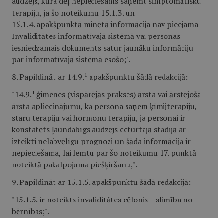
audzējs, kura dēļ nepieciešams saņemt simptomātisku
terapiju, ja šo noteikumu 15.1.3. un
15.1.4. apakšpunktā minētā informācija nav pieejama
Invaliditātes informatīvajā sistēmā vai personas
iesniedzamais dokuments satur jaunāku informāciju
par informatīvajā sistēmā esošo;".
1
8. Papildināt ar 14.9.
apakšpunktu šādā redakcijā:
1
"14.9.
ģimenes (vispārējās prakses) ārsta vai ārstējošā
ārsta apliecinājumu, ka persona saņem ķīmijterapiju,
staru terapiju vai hormonu terapiju, ja personai ir
konstatēts ļaundabīgs audzējs ceturtajā stadijā ar
izteikti nelabvēlīgu prognozi un šāda informācija ir
nepieciešama, lai lemtu par šo noteikumu 17. punktā
noteiktā pakalpojuma piešķiršanu;".
9. Papildināt ar 15.1.5. apakšpunktu šādā redakcijā:
"15.1.5. ir noteikts invaliditātes cēlonis – slimība no
bērnības;".