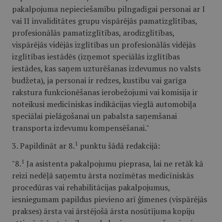
pakalpojuma nepieciešamību pilngadīgai personai ar I
vai II invaliditātes grupu vispārējās pamatizglītības,
profesionālās pamatizglītības, arodizglītības,
vispārējās vidējās izglītības un profesionālās vidējās
izglītības iestādēs (izņemot speciālās izglītības
iestādes, kas saņem uzturēšanas izdevumus no valsts
budžeta), ja personai ir redzes, kustību vai garīga
rakstura funkcionēšanas ierobežojumi vai komisija ir
noteikusi medicīniskas indikācijas vieglā automobiļa
speciālai pielāgošanai un pabalsta saņemšanai
transporta izdevumu kompensēšanai."
1
3. Papildināt ar 8.
punktu šādā redakcijā:
1
"8.
Ja asistenta pakalpojumu pieprasa, lai ne retāk kā
reizi nedēļā saņemtu ārsta nozīmētas medicīniskās
procedūras vai rehabilitācijas pakalpojumus,
iesniegumam papildus pievieno arī ģimenes (vispārējās
prakses) ārsta vai ārstējošā ārsta nosūtījuma kopiju