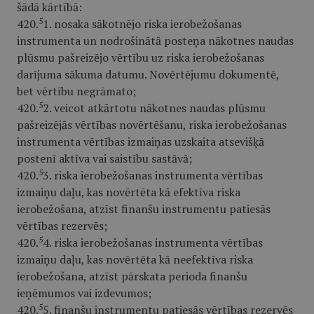
šādā kārtībā:
5
420.
1. nosaka sākotnējo riska ierobežošanas
instrumenta un nodrošinātā posteņa nākotnes naudas
plūsmu pašreizējo vērtību uz riska ierobežošanas
darījuma sākuma datumu. Novērtējumu dokumentē,
bet vērtību negrāmato;
5
420.
2. veicot atkārtotu nākotnes naudas plūsmu
pašreizējās vērtības novērtēšanu, riska ierobežošanas
instrumenta vērtības izmaiņas uzskaita atsevišķā
postenī aktīva vai saistību sastāvā;
5
420.
3. riska ierobežošanas instrumenta vērtības
izmaiņu daļu, kas novērtēta kā efektīva riska
ierobežošana, atzīst finanšu instrumentu patiesās
vērtības rezervēs;
5
420.
4. riska ierobežošanas instrumenta vērtības
izmaiņu daļu, kas novērtēta kā neefektīva riska
ierobežošana, atzīst pārskata perioda finanšu
ieņēmumos vai izdevumos;
5
420.
5. finanšu instrumentu patiesās vērtības rezervēs