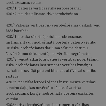
ierobežošanas veidus:
2
420.
1. patiesās vērtības riska ierobežošana;
2
420.
2. naudas plūsmas riska ierobežošana.
3
420.
Patiesās vērtības riska ierobežošanas uzskaiti veic
šādā kārtībā:
3
420.
1. nosaka sākotnējo riska ierobežošanas
instrumenta un nodrošinātā posteņa patieso vērtību
uz riska ierobežošanas darījuma sākuma datumu.
Novērtējumu dokumentē, bet vērtību negrāmato;
3
420.
2. veicot atkārtotu patiesās vērtības novērtēšanu,
riska ierobežošanas instrumenta vērtības izmaiņas
uzskaita atsevišķā postenī bilances aktīva vai saistību
sastāvā;
3
420.
3. par riska ierobežošanas instrumenta vērtības
izmaiņu daļu, kas novērtēta kā efektīva riska
ierobežošana, koriģē nodrošinātā posteņa uzskaites
vērtību;
3
420.
4. riska ierobežošanas instrumenta vērtības