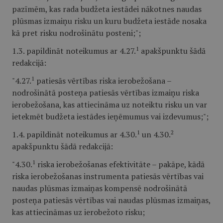
pazīmēm, kas rada budžeta iestādei nākotnes naudas
plūsmas izmaiņu risku un kuru budžeta iestāde nosaka
kā pret risku nodrošinātu posteni;";
1
1.3. papildināt noteikumus ar 4.27.
apakšpunktu šādā
redakcijā:
1
"4.27.
patiesās vērtības riska ierobežošana –
nodrošinātā posteņa patiesās vērtības izmaiņu riska
ierobežošana, kas attiecināma uz noteiktu risku un var
ietekmēt budžeta iestādes ieņēmumus vai izdevumus;";
1
2
1.4. papildināt noteikumus ar 4.30.
un 4.30.
apakšpunktu šādā redakcijā:
1
"4.30.
riska ierobežošanas efektivitāte – pakāpe, kādā
riska ierobežošanas instrumenta patiesās vērtības vai
naudas plūsmas izmaiņas kompensē nodrošinātā
posteņa patiesās vērtības vai naudas plūsmas izmaiņas,
kas attiecināmas uz ierobežoto risku;