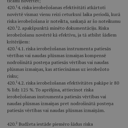
ticami novērtēt;
1
420.
4. riska ierobežošanas efektivitāti atkārtoti
novērtē vismaz vienu reizi ceturksnī laika periodā, kurā
riska ierobežošana ir noteikta, saskaņā ar šo noteikumu
1
420.
2. apakšpunktā minēto dokumentāciju. Riska
ierobežošanu novērtē kā efektīvu, ja tā atbilst šādiem
kritērijiem:
1
420.
4.1. riska ierobežošanas instrumenta patiesās
vērtības vai naudas plūsmas izmaiņas kompensē
nodrošinātā posteņa patiesās vērtības vai naudas
plūsmas izmaiņas, kas attiecināmas uz ierobežoto
risku;
1
420.
4.2. riska ierobežošanas efektivitātes pakāpe ir 80
% līdz 125 %. To aprēķina, attiecinot riska
ierobežošanas instrumenta patiesās vērtības vai
naudas plūsmas izmaiņas pret nodrošinātā posteņa
patiesās vērtības vai naudas plūsmas izmaiņām.
2
420.
Budžeta iestāde piemēro šādus riska