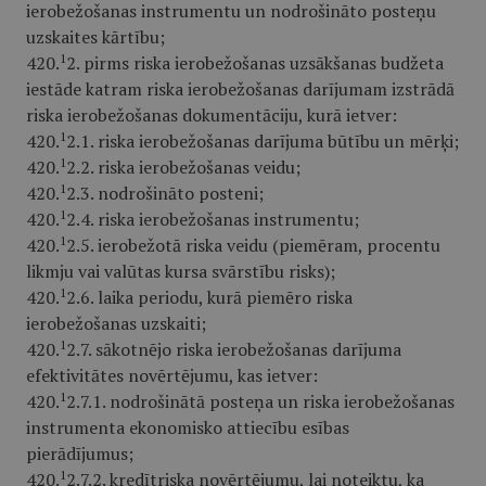
ierobežošanas instrumentu un nodrošināto posteņu
uzskaites kārtību;
1
420.
2. pirms riska ierobežošanas uzsākšanas budžeta
iestāde katram riska ierobežošanas darījumam izstrādā
riska ierobežošanas dokumentāciju, kurā ietver:
1
420.
2.1. riska ierobežošanas darījuma būtību un mērķi;
1
420.
2.2. riska ierobežošanas veidu;
1
420.
2.3. nodrošināto posteni;
1
420.
2.4. riska ierobežošanas instrumentu;
1
420.
2.5. ierobežotā riska veidu (piemēram, procentu
likmju vai valūtas kursa svārstību risks);
1
420.
2.6. laika periodu, kurā piemēro riska
ierobežošanas uzskaiti;
1
420.
2.7. sākotnējo riska ierobežošanas darījuma
efektivitātes novērtējumu, kas ietver:
1
420.
2.7.1. nodrošinātā posteņa un riska ierobežošanas
instrumenta ekonomisko attiecību esības
pierādījumus;
1
420.
2.7.2. kredītriska novērtējumu, lai noteiktu, ka