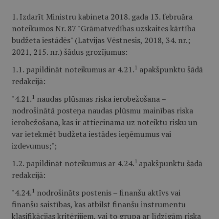
1. Izdarīt Ministru kabineta 2018. gada 13. februāra
noteikumos Nr. 87 "Grāmatvedības uzskaites kārtība
budžeta iestādēs" (Latvijas Vēstnesis, 2018, 34. nr.;
2021, 215. nr.) šādus grozījumus:
1
1.1. papildināt noteikumus ar 4.21.
apakšpunktu šādā
redakcijā:
1
"4.21.
naudas plūsmas riska ierobežošana –
nodrošinātā posteņa naudas plūsmu mainības riska
ierobežošana, kas ir attiecināma uz noteiktu risku un
var ietekmēt budžeta iestādes ieņēmumus vai
izdevumus;";
1
1.2. papildināt noteikumus ar 4.24.
apakšpunktu šādā
redakcijā:
1
"4.24.
nodrošināts postenis – finanšu aktīvs vai
finanšu saistības, kas atbilst finanšu instrumentu
klasifikācijas kritērijiem, vai to grupa ar līdzīgām riska