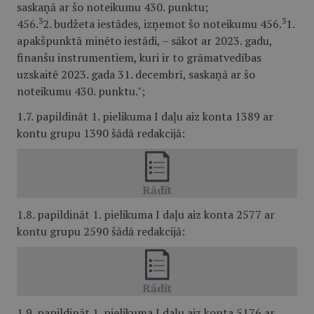
saskaņā ar šo noteikumu 430. punktu;
3
3
456.
2. budžeta iestādes, izņemot šo noteikumu 456.
1.
apakšpunktā minēto iestādi, – sākot ar 2023. gadu,
finanšu instrumentiem, kuri ir to grāmatvedības
uzskaitē 2023. gada 31. decembrī, saskaņā ar šo
noteikumu 430. punktu.";
1.7. papildināt 1. pielikuma I daļu aiz konta 1389 ar
kontu grupu 1390 šādā redakcijā:
1.8. papildināt 1. pielikuma I daļu aiz konta 2577 ar
kontu grupu 2590 šādā redakcijā:
1.9. papildināt 1. pielikuma I daļu aiz konta 5176 ar