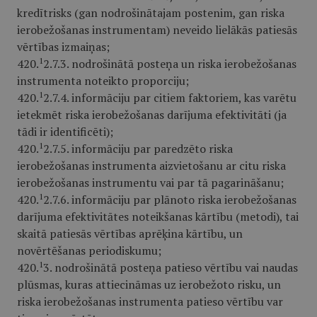
kredītrisks (gan nodrošinātajam postenim, gan riska
ierobežošanas instrumentam) neveido lielākās patiesās
vērtības izmaiņas;
1
420.
2.7.3. nodrošinātā posteņa un riska ierobežošanas
instrumenta noteikto proporciju;
1
420.
2.7.4. informāciju par citiem faktoriem, kas varētu
ietekmēt riska ierobežošanas darījuma efektivitāti (ja
tādi ir identificēti);
1
420.
2.7.5. informāciju par paredzēto riska
ierobežošanas instrumenta aizvietošanu ar citu riska
ierobežošanas instrumentu vai par tā pagarināšanu;
1
420.
2.7.6. informāciju par plānoto riska ierobežošanas
darījuma efektivitātes noteikšanas kārtību (metodi), tai
skaitā patiesās vērtības aprēķina kārtību, un
novērtēšanas periodiskumu;
1
420.
3. nodrošinātā posteņa patieso vērtību vai naudas
plūsmas, kuras attiecināmas uz ierobežoto risku, un
riska ierobežošanas instrumenta patieso vērtību var