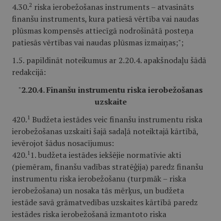
2
4.30.
riska ierobežošanas instruments – atvasināts
finanšu instruments, kura patiesā vērtība vai naudas
plūsmas kompensēs attiecīgā nodrošinātā posteņa
patiesās vērtības vai naudas plūsmas izmaiņas;";
1.5. papildināt noteikumus ar 2.20.4. apakšnodaļu šādā
redakcijā:
"
2.20.4. Finanšu instrumentu riska ierobežošanas
uzskaite
1
420.
Budžeta iestādes veic finanšu instrumentu riska
ierobežošanas uzskaiti šajā sadaļā noteiktajā kārtībā,
ievērojot šādus nosacījumus:
1
420.
1. budžeta iestādes iekšējie normatīvie akti
(piemēram, finanšu vadības stratēģija) paredz finanšu
instrumentu riska ierobežošanu (turpmāk – riska
ierobežošana) un nosaka tās mērķus, un budžeta
iestāde savā grāmatvedības uzskaites kārtībā paredz
iestādes riska ierobežošanā izmantoto riska