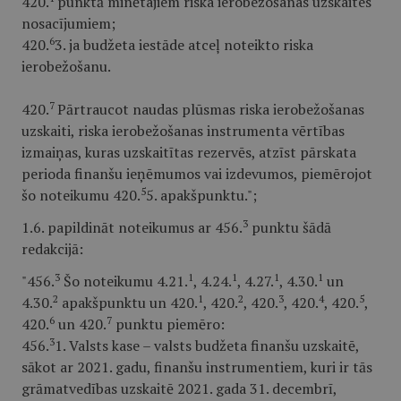
420.
punktā minētajiem riska ierobežošanas uzskaites
nosacījumiem;
6
420.
3. ja budžeta iestāde atceļ noteikto riska
ierobežošanu.
7
420.
Pārtraucot naudas plūsmas riska ierobežošanas
uzskaiti, riska ierobežošanas instrumenta vērtības
izmaiņas, kuras uzskaitītas rezervēs, atzīst pārskata
perioda finanšu ieņēmumos vai izdevumos, piemērojot
5
šo noteikumu 420.
5. apakšpunktu.";
3
1.6. papildināt noteikumus ar 456.
punktu šādā
redakcijā:
3
1
1
1
1
"456.
Šo noteikumu 4.21.
, 4.24.
, 4.27.
, 4.30.
un
2
1
2
3
4
5
4.30.
apakšpunktu un 420.
, 420.
, 420.
, 420.
, 420.
,
6
7
420.
un 420.
punktu piemēro:
3
456.
1. Valsts kase – valsts budžeta finanšu uzskaitē,
sākot ar 2021. gadu, finanšu instrumentiem, kuri ir tās
grāmatvedības uzskaitē 2021. gada 31. decembrī,