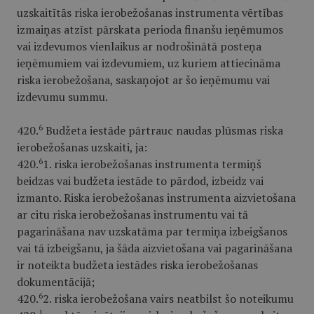
uzskaitītās riska ierobežošanas instrumenta vērtības
izmaiņas atzīst pārskata perioda finanšu ieņēmumos
vai izdevumos vienlaikus ar nodrošinātā posteņa
ieņēmumiem vai izdevumiem, uz kuriem attiecināma
riska ierobežošana, saskaņojot ar šo ieņēmumu vai
izdevumu summu.
6
420.
Budžeta iestāde pārtrauc naudas plūsmas riska
ierobežošanas uzskaiti, ja:
6
420.
1. riska ierobežošanas instrumenta termiņš
beidzas vai budžeta iestāde to pārdod, izbeidz vai
izmanto. Riska ierobežošanas instrumenta aizvietošana
ar citu riska ierobežošanas instrumentu vai tā
pagarināšana nav uzskatāma par termiņa izbeigšanos
vai tā izbeigšanu, ja šāda aizvietošana vai pagarināšana
ir noteikta budžeta iestādes riska ierobežošanas
dokumentācijā;
6
420.
2. riska ierobežošana vairs neatbilst šo noteikumu
1