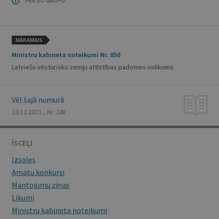
PAR ŠO GRUPU
NĀKAMAIS
Ministru kabineta noteikumi Nr. 850
Latviešu vēsturisko zemju attīstības padomes nolikums
Vēl šajā numurā
23.12.2021., Nr. 248
ĪSCEĻI
Izsoles
Amatu konkursi
Mantojumu ziņas
Likumi
Ministru kabineta noteikumi