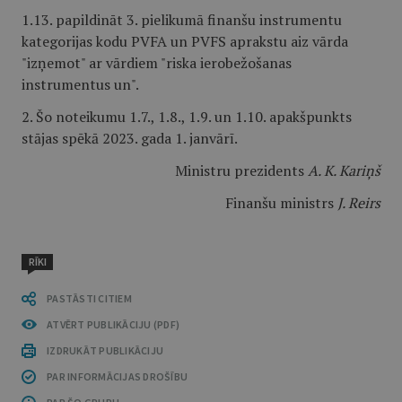
1.13. papildināt 3. pielikumā finanšu instrumentu
kategorijas kodu PVFA un PVFS aprakstu aiz vārda
"izņemot" ar vārdiem "riska ierobežošanas
instrumentus un".
2. Šo noteikumu 1.7., 1.8., 1.9. un 1.10. apakšpunkts
stājas spēkā 2023. gada 1. janvārī.
Ministru prezidents
A. K. Kariņš
Finanšu ministrs
J. Reirs
RĪKI
PASTĀSTI CITIEM
ATVĒRT PUBLIKĀCIJU (PDF)
IZDRUKĀT PUBLIKĀCIJU
PAR INFORMĀCIJAS DROŠĪBU