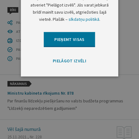
atveriet "Pielāgot izvēli". Jūs varat jebkurā
RĪKI
brīdī mainīt savu izvēli, atgriežoties šajā
vietnē. Plašāk –
sīkdatņu politikā
.
PASTĀSTI CITIEM
ATVĒRT PUBLIKĀCIJU (PDF)
PIEŅEMT VISAS
IZDRUKĀT PUBLIKĀCIJU
PAR INFORMĀCIJAS DROŠĪBU
PAR ŠO GRUPU
PIELĀGOT IZVĒLI
NĀKAMAIS
Ministru kabineta rīkojums Nr. 878
Par finanšu līdzekļu piešķiršanu no valsts budžeta programmas
"Līdzekļi neparedzētiem gadījumiem"
Vēl šajā numurā
25.11.2021., Nr. 228