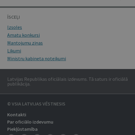
ĪSCEĻI
Izsoles
Amatu konkursi
Mantojumu ziņas
Likumi
Ministru kabineta noteikumi
Latvijas Republikas oficiālais izdevums. Tā saturs ir oficiālā
publikācija.
© VSIA LATVIJAS VĒSTNESIS
Kontakti
Par oficiālo izdevumu
Piekļūstamība