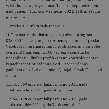
valsts budžeta programmas "Līdzekļi neparedzētiem
gadījumiem"" (Latvijas Vēstnesis, 2021, 19B. nr.) šādus
grozījumus:
1. Izteikt 1. punktu šādā redakcijā:
"1. Finanšu ministrijai no valsts budžeta programmas
02.00.00 "Līdzekļi neparedzētiem gadījumiem" piešķirt
Veselības ministrijai (Slimību profilakses un kontroles
centram) finansējumu 700 797
euro
apmērā, lai
nodrošinātu Slimību profilakses un kontroles centra
kapacitātes stiprināšanu Covid-19 saslimšanas
gadījumu efektīvai epidemioloģiskajai pārvaldīšanai, tai
skaitā:
1.1. 160 669
euro
par laikposmu no 2021. gada
1. februāra līdz 2021. gada 30. jūnijam;
1.2. 540 128
euro
par laikposmu no 2021. gada
1. oktobra līdz 2021. gada 31. decembrim."