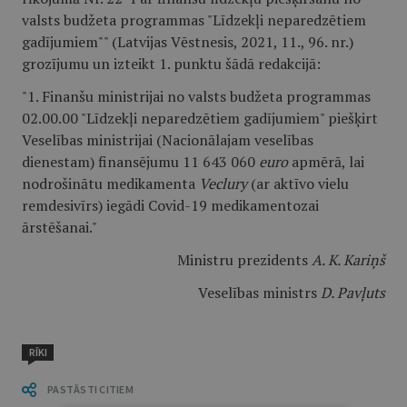
valsts budžeta programmas "Līdzekļi neparedzētiem
gadījumiem"" (Latvijas Vēstnesis, 2021, 11., 96. nr.)
grozījumu un izteikt 1. punktu šādā redakcijā:
"1. Finanšu ministrijai no valsts budžeta programmas
02.00.00 "Līdzekļi neparedzētiem gadījumiem" piešķirt
Veselības ministrijai (Nacionālajam veselības
dienestam) finansējumu 11 643 060
euro
apmērā, lai
nodrošinātu medikamenta
Veclury
(ar aktīvo vielu
remdesivīrs) iegādi Covid-19 medikamentozai
ārstēšanai."
Ministru prezidents
A. K. Kariņš
Veselības ministrs
D. Pavļuts
RĪKI
PASTĀSTI CITIEM