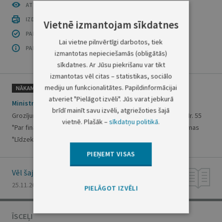
ATVĒRT PUBLIKĀCIJU (PDF)
IZDRUKĀT PUBLIKĀCIJU
Vietnē izmantojam sīkdatnes
PAR INFORMĀCIJAS DROŠĪBU
Lai vietne pilnvērtīgi darbotos, tiek
PAR ŠO GRUPU
izmantotas nepieciešamās (obligātās)
sīkdatnes. Ar Jūsu piekrišanu var tikt
izmantotas vēl citas – statistikas, sociālo
mediju un funkcionalitātes. Papildinformācijai
NĀKAMAIS
atveriet "Pielāgot izvēli". Jūs varat jebkurā
Ministru kabineta rīkojums Nr. 877
brīdī mainīt savu izvēli, atgriežoties šajā
Grozījumi Ministru kabineta 2021. gada 28. janvāra rīkojumā Nr. 55
vietnē. Plašāk –
sīkdatņu politikā
.
"Par finanšu līdzekļu piešķiršanu no valsts budžeta programmas
"Līdzekļi neparedzētiem gadījumiem""
PIEŅEMT VISAS
Vēl šajā numurā
25.11.2021., Nr. 228
PIELĀGOT IZVĒLI
ĪSCEĻI