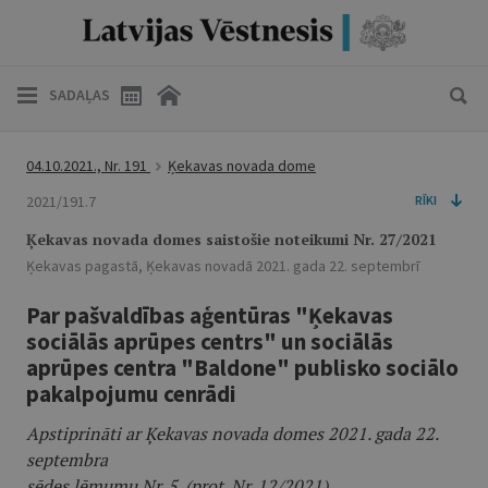
SADAĻAS
04.10.2021., Nr. 191
Ķekavas novada dome
2021/191.7
RĪKI
Ķekavas novada domes saistošie noteikumi Nr. 27/2021
Ķekavas pagastā, Ķekavas novadā 2021. gada 22. septembrī
Par pašvaldības aģentūras "Ķekavas
sociālās aprūpes centrs" un sociālās
aprūpes centra "Baldone" publisko sociālo
pakalpojumu cenrādi
Apstiprināti ar Ķekavas novada domes 2021. gada 22.
septembra
sēdes lēmumu Nr. 5. (prot. Nr. 12/2021)