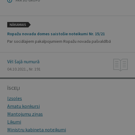
PAR ŠO GRUPU
NĀKAMAIS
Ropažu novada domes saistošie noteikumi Nr. 15/21
Par sociālajiem pakalpojumiem Ropažu novada pašvaldībā
Vēl šajā numurā
04.10.2021., Nr. 191
ĪSCEĻI
Izsoles
Amatu konkursi
Mantojumu ziņas
Likumi
Ministru kabineta noteikumi