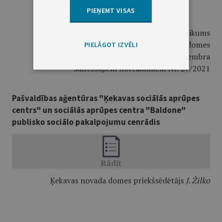
PIEŅEMT VISAS
Pielikums
Ķekavas novada domes
PIELĀGOT IZVĒLI
2021. gada 22. septembra
saistošajiem noteikumiem Nr. 27/2021
Pašvaldības aģentūras "Ķekavas sociālās aprūpes
centrs" un sociālās aprūpes centra "Baldone"
publisko sociālo pakalpojumu cenrādis
Ķekavas novada domes priekšsēdētājs
J. Žilko