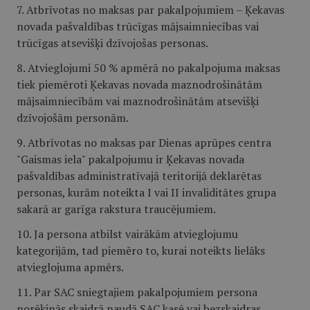
7. Atbrīvotas no maksas par pakalpojumiem – Ķekavas
novada pašvaldības trūcīgas mājsaimniecības vai
trūcīgas atsevišķi dzīvojošas personas.
8. Atvieglojumi 50 % apmērā no pakalpojuma maksas
tiek piemēroti Ķekavas novada maznodrošinātām
mājsaimniecībām vai maznodrošinātām atsevišķi
dzīvojošām personām.
9. Atbrīvotas no maksas par Dienas aprūpes centra
"Gaismas iela" pakalpojumu ir Ķekavas novada
pašvaldības administratīvajā teritorijā deklarētas
personas, kurām noteikta I vai II invaliditātes grupa
sakarā ar garīga rakstura traucējumiem.
10. Ja persona atbilst vairākām atvieglojumu
kategorijām, tad piemēro to, kurai noteikts lielāks
atvieglojuma apmērs.
11. Par SAC sniegtajiem pakalpojumiem persona
norēķinās skaidrā naudā SAC kasē vai bezskaidras