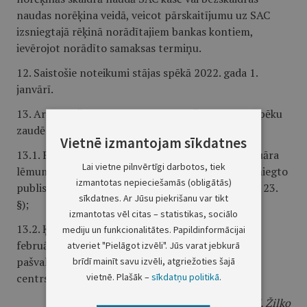
naudas norēķina veidā, veicot pārskaitījumu uz SAC
izsniegtajā rēķinā norādītajiem bankas kontiem,
ievērojot norādīto samaksas termiņu.
12. Saistošie noteikumi stājas spēkā 2022. gada 1.
janvārī.
13. Ar saistošo noteikumu spēkā stāšanās dienu spēku
zaudē:
Vietnē izmantojam sīkdatnes
13.1. Baldones novada Domes 2018. gada 27. februāra
Lai vietne pilnvērtīgi darbotos, tiek
lēmums "Par sociālās aprūpes centra "Baldone" sniegto
izmantotas nepieciešamās (obligātās)
publisko pakalpojumu izcenojumiem" (prot. Nr. 1, 23.
sīkdatnes. Ar Jūsu piekrišanu var tikt
§);
izmantotas vēl citas – statistikas, sociālo
13.2. Ķekavas novada pašvaldības 2010. gada 25.
mediju un funkcionalitātes. Papildinformācijai
februāra saistošie noteikumi Nr. 9/2010 "Par
atveriet "Pielāgot izvēli". Jūs varat jebkurā
pašvaldības aģentūras "Ķekavas sociālās aprūpes
brīdī mainīt savu izvēli, atgriežoties šajā
vietnē. Plašāk –
sīkdatņu politikā
.
centrs" publiskajiem pakalpojumiem".
Ķekavas novada domes priekšsēdētājs
J. Žilko