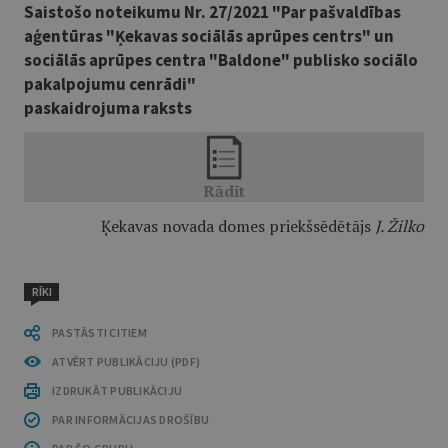
Saistošo noteikumu Nr. 27/2021 "Par pašvaldības
aģentūras "Ķekavas sociālās aprūpes centrs" un
sociālās aprūpes centra "Baldone" publisko sociālo
pakalpojumu cenrādi"
paskaidrojuma raksts
Ķekavas novada domes priekšsēdētājs
J. Žilko
RĪKI
PASTĀSTI CITIEM
ATVĒRT PUBLIKĀCIJU (PDF)
IZDRUKĀT PUBLIKĀCIJU
PAR INFORMĀCIJAS DROŠĪBU