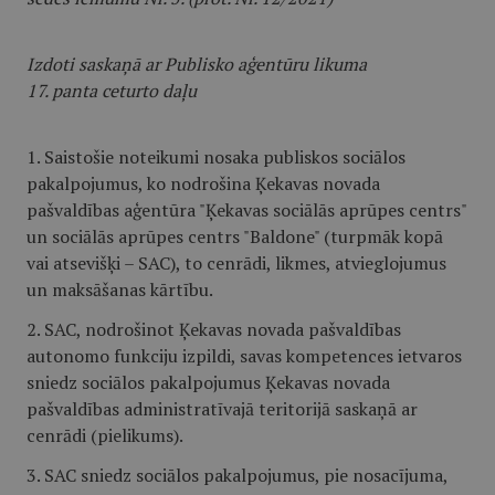
Izdoti saskaņā ar Publisko aģentūru likuma
17. panta ceturto daļu
1. Saistošie noteikumi nosaka publiskos sociālos
pakalpojumus, ko nodrošina Ķekavas novada
pašvaldības aģentūra "Ķekavas sociālās aprūpes centrs"
un sociālās aprūpes centrs "Baldone" (turpmāk kopā
vai atsevišķi – SAC), to cenrādi, likmes, atvieglojumus
un maksāšanas kārtību.
2. SAC, nodrošinot Ķekavas novada pašvaldības
autonomo funkciju izpildi, savas kompetences ietvaros
sniedz sociālos pakalpojumus Ķekavas novada
pašvaldības administratīvajā teritorijā saskaņā ar
cenrādi (pielikums).
3. SAC sniedz sociālos pakalpojumus, pie nosacījuma,