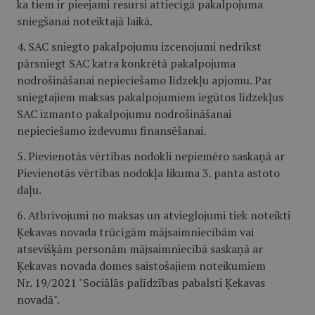
ka tiem ir pieejami resursi attiecīgā pakalpojuma
sniegšanai noteiktajā laikā.
4. SAC sniegto pakalpojumu izcenojumi nedrīkst
pārsniegt SAC katra konkrētā pakalpojuma
nodrošināšanai nepieciešamo līdzekļu apjomu. Par
sniegtajiem maksas pakalpojumiem iegūtos līdzekļus
SAC izmanto pakalpojumu nodrošināšanai
nepieciešamo izdevumu finansēšanai.
5. Pievienotās vērtības nodokli nepiemēro saskaņā ar
Pievienotās vērtības nodokļa likuma 3. panta astoto
daļu.
6. Atbrīvojumi no maksas un atvieglojumi tiek noteikti
Ķekavas novada trūcīgām mājsaimniecībām vai
atsevišķām personām mājsaimniecībā saskaņā ar
Ķekavas novada domes saistošajiem noteikumiem
Nr. 19/2021 "Sociālās palīdzības pabalsti Ķekavas
novadā".