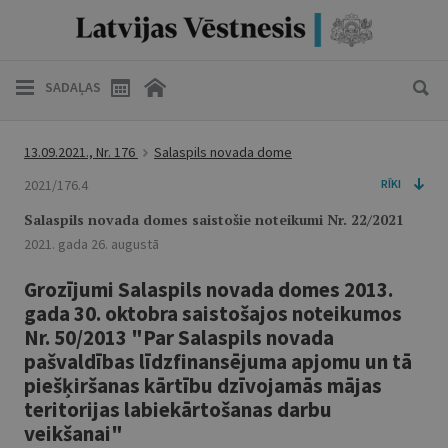
SADAĻAS
13.09.2021., Nr. 176
Salaspils novada dome
2021/176.4
RĪKI
Salaspils novada domes saistošie noteikumi Nr. 22/2021
2021. gada 26. augustā
Grozījumi Salaspils novada domes 2013.
gada 30. oktobra saistošajos noteikumos
Nr. 50/2013 "Par Salaspils novada
pašvaldības līdzfinansējuma apjomu un tā
piešķiršanas kārtību dzīvojamās mājas
teritorijas labiekārtošanas darbu
veikšanai"