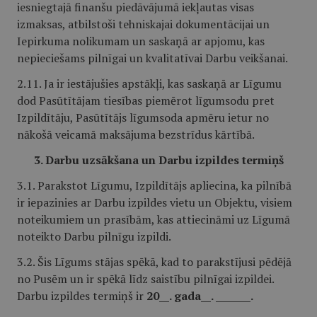
iesniegtajā finanšu piedāvājumā iekļautas visas
izmaksas, atbilstoši tehniskajai dokumentācijai un
Iepirkuma nolikumam un saskaņā ar apjomu, kas
nepieciešams pilnīgai un kvalitatīvai Darbu veikšanai.
2.11. Ja ir iestājušies apstākļi, kas saskaņā ar Līgumu
dod Pasūtītājam tiesības piemērot līgumsodu pret
Izpildītāju, Pasūtītājs līgumsoda apmēru ietur no
nākošā veicamā maksājuma bezstrīdus kārtībā.
3. Darbu uzsākšana un Darbu izpildes termiņš
3.1. Parakstot Līgumu, Izpildītājs apliecina, ka pilnībā
ir iepazinies ar Darbu izpildes vietu un Objektu, visiem
noteikumiem un prasībām, kas attiecināmi uz Līgumā
noteikto Darbu pilnīgu izpildi.
3.2. Šis Līgums stājas spēkā, kad to parakstījusi pēdējā
no Pusēm un ir spēkā līdz saistību pilnīgai izpildei.
Darbu izpildes termiņš ir
20__. gada__. _______.