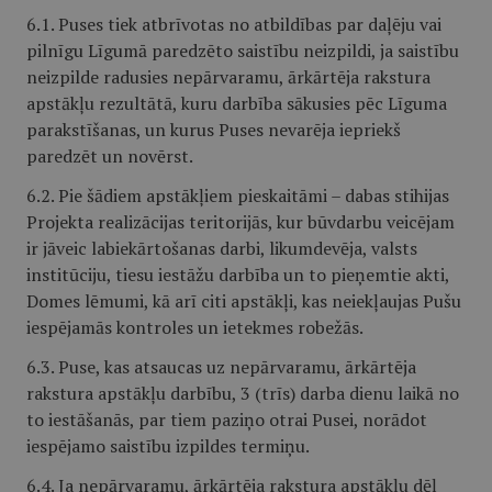
6.1. Puses tiek atbrīvotas no atbildības par daļēju vai
pilnīgu Līgumā paredzēto saistību neizpildi, ja saistību
neizpilde radusies nepārvaramu, ārkārtēja rakstura
apstākļu rezultātā, kuru darbība sākusies pēc Līguma
parakstīšanas, un kurus Puses nevarēja iepriekš
paredzēt un novērst.
6.2. Pie šādiem apstākļiem pieskaitāmi – dabas stihijas
Projekta realizācijas teritorijās, kur būvdarbu veicējam
ir jāveic labiekārtošanas darbi, likumdevēja, valsts
institūciju, tiesu iestāžu darbība un to pieņemtie akti,
Domes lēmumi, kā arī citi apstākļi, kas neiekļaujas Pušu
iespējamās kontroles un ietekmes robežās.
6.3. Puse, kas atsaucas uz nepārvaramu, ārkārtēja
rakstura apstākļu darbību, 3 (trīs) darba dienu laikā no
to iestāšanās, par tiem paziņo otrai Pusei, norādot
iespējamo saistību izpildes termiņu.
6.4. Ja nepārvaramu, ārkārtēja rakstura apstākļu dēļ