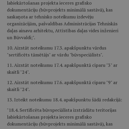
labiekārtošanas projekta ieceres grafisko
dokumentāciju (būvprojekts minimālā sastāvā), kas
saskaņota ar tehnisko noteikumu izdevēju
organizācijām, pašvaldības Administrācijas Tehniskās
daļas ainavu arhitektu, Attīstības daļas vides inženieri
un Būvvaldi;".
10. Aizstāt noteikumu 17.3. apakšpunktu vārdus
"sertificēts tāmētājs" ar vārdu "būvspeciālists".
11. Aizstāt noteikumu 17.4. apakšpunktā ciparu "3" ar
skaitli "24".
12. Aizstāt noteikumu 17.6. apakšpunktā ciparu "9" ar
skaitli "24".
13. Izteikt noteikumu 18.4. apakšpunktu šādā redakcijā:
"18.4. Sertificēta būvspeciālista izstrādātu teritorijas
labiekārtošanas projekta ieceres grafisko
dokumentāciju (būvprojekts minimālā sastāvā), kas