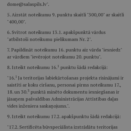
dome@salaspils.lv".
5. Aizstāt noteikumu 9. punktu skaitli "300,00" ar skaitli
"400,00".
6. Svītrot noteikumu 13.1. apakšpunktā vārdus
"atbilstoši noteikumu pielikumam Nr. 2".
7. Papildināt noteikumu 16. punktu aiz vārda "iesniedz"
ar vārdiem "ievērojot noteikumu 20. punktu".
1
8. Izteikt noteikumu 16.
punktu šādā redakcijā:
1
"16.
Ja teritorijas labiekārtošanas projekta risinājumi ir
saistīti ar koku ciršanu, personai pirms noteikumu 17.,
3
18. un 30.
punktā minēto dokumentu iesniegšanas ir
jāsaņem pašvaldības Administrācijas Attīstības daļas
vides inženiera saskaņojums.".
9. Izteikt noteikumu 17.2. apakšpunktu šādā redakcijā:
"17.2. Sertificēta būvspeciālista izstrādātu teritorijas