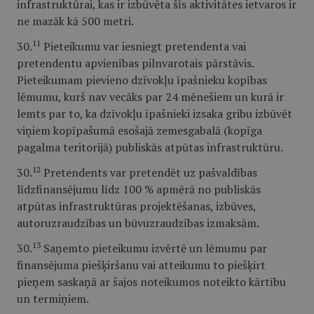
infrastruktūrai, kas ir izbūvēta šīs aktivitātes ietvaros ir
ne mazāk kā 500 metri.
11
30.
Pieteikumu var iesniegt pretendenta vai
pretendentu apvienības pilnvarotais pārstāvis.
Pieteikumam pievieno dzīvokļu īpašnieku kopības
lēmumu, kurš nav vecāks par 24 mēnešiem un kurā ir
lemts par to, ka dzīvokļu īpašnieki izsaka gribu izbūvēt
viņiem kopīpašumā esošajā zemesgabalā (kopīga
pagalma teritorijā) publiskās atpūtas infrastruktūru.
12
30.
Pretendents var pretendēt uz pašvaldības
līdzfinansējumu līdz 100 % apmērā no publiskās
atpūtas infrastruktūras projektēšanas, izbūves,
autoruzraudzības un būvuzraudzības izmaksām.
13
30.
Saņemto pieteikumu izvērtē un lēmumu par
finansējuma piešķiršanu vai atteikumu to piešķirt
pieņem saskaņā ar šajos noteikumos noteikto kārtību
un termiņiem.