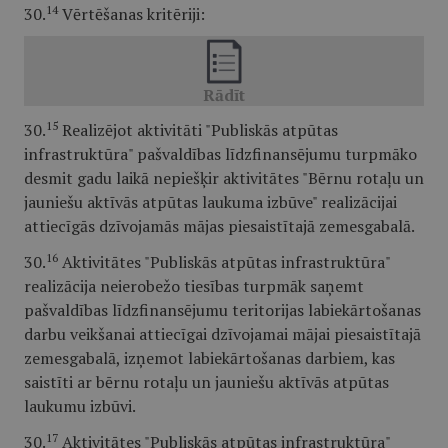
14
30.
Vērtēšanas kritēriji:
15
30.
Realizējot aktivitāti "Publiskās atpūtas
infrastruktūra" pašvaldības līdzfinansējumu turpmāko
desmit gadu laikā nepiešķir aktivitātes "Bērnu rotaļu un
jauniešu aktīvās atpūtas laukuma izbūve" realizācijai
attiecīgās dzīvojamās mājas piesaistītajā zemesgabalā.
16
30.
Aktivitātes "Publiskās atpūtas infrastruktūra"
realizācija neierobežo tiesības turpmāk saņemt
pašvaldības līdzfinansējumu teritorijas labiekārtošanas
darbu veikšanai attiecīgai dzīvojamai mājai piesaistītajā
zemesgabalā, izņemot labiekārtošanas darbiem, kas
saistīti ar bērnu rotaļu un jauniešu aktīvās atpūtas
laukumu izbūvi.
17
30.
Aktivitātes "Publiskās atpūtas infrastruktūra"