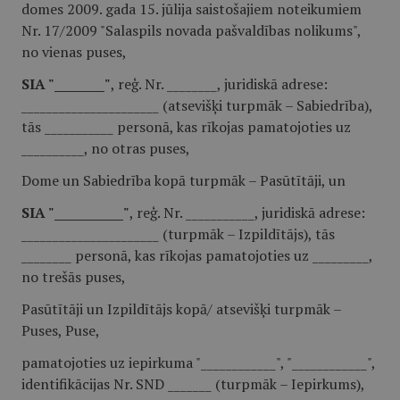
domes 2009. gada 15. jūlija saistošajiem noteikumiem
Nr. 17/2009 "Salaspils novada pašvaldības nolikums",
no vienas puses,
SIA "________"
, reģ. Nr. ________, juridiskā adrese:
______________________ (atsevišķi turpmāk – Sabiedrība),
tās ___________ personā, kas rīkojas pamatojoties uz
__________, no otras puses,
Dome un Sabiedrība kopā turpmāk – Pasūtītāji, un
SIA "___________"
, reģ. Nr. ___________, juridiskā adrese:
______________________ (turpmāk – Izpildītājs), tās
________ personā, kas rīkojas pamatojoties uz _________,
no trešās puses,
Pasūtītāji un Izpildītājs kopā/ atsevišķi turpmāk –
Puses, Puse,
pamatojoties uz iepirkuma "____________", "____________",
identifikācijas Nr. SND _______ (turpmāk – Iepirkums),