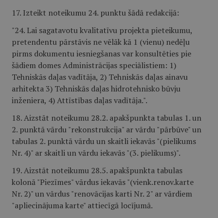
17. Izteikt noteikumu 24. punktu šādā redakcijā:
"24. Lai sagatavotu kvalitatīvu projekta pieteikumu,
pretendentu pārstāvis ne vēlāk kā 1 (vienu) nedēļu
pirms dokumentu iesniegšanas var konsultēties pie
šādiem domes Administrācijas speciālistiem: 1)
Tehniskās daļas vadītāja, 2) Tehniskās daļas ainavu
arhitekta 3) Tehniskās daļas hidrotehnisko būvju
inženiera, 4) Attīstības daļas vadītāja.".
18. Aizstāt noteikumu 28.2. apakšpunkta tabulas 1. un
2. punktā vārdu "rekonstrukcija" ar vārdu "pārbūve" un
tabulas 2. punktā vārdu un skaitli iekavās "(pielikums
Nr. 4)" ar skaitli un vārdu iekavās "(3. pielikums)".
19. Aizstāt noteikumu 28.5. apakšpunkta tabulas
kolonā "Piezīmes" vārdus iekavās "(vienk.renov.karte
Nr. 2)" un vārdus "renovācijas karti Nr. 2" ar vārdiem
"apliecinājuma karte" attiecīgā locījumā.