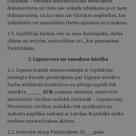
(turpmāk – tehniskā dokumentācija) minētajiem
dokumentiem un tiem nav nekādu iebildumu pret šiem
dokumentiem, un ka tajos nav būtiskas nepilnības, kas
palielinātu vai samazinātu Darbu apjomus un izmaksas.
1.3. Izpildītājs Darbus veic ar savu darbaspēku, darba
rīkiem un ierīcēm, materiāliem utt., kas pieņemami
Pasūtītājam.
2. Līgumcena un samaksas kārtība
2.1. Līguma kopējā summa saskaņā ar Izpildītāja
iesniegto finanšu piedāvājumu par Līgumā noteikto
Darbu atbilstošu kvalitatīvu un pilnīgu izpildi tiek
noteikta
_______
EUR
(
summa vārdiem
),
neietverot
pievienotās vērtības nodokli
(turpmāk – Līgumcena).
Pievienotās vērtības nodoklis tiek aprēķināts un
maksāts papildus saskaņā ar Latvijas Republikā spēkā
esošiem normatīvajiem aktiem.
2.2. Ievērojot starp Pasūtītājiem 20___. gada