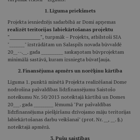
1. Līguma priekšmets
Projekta iesniedzējs sadarbībā ar Domi apņemas
realizēt teritorijas labiekārtošanas projektu
"______________"
, turpmāk – Projekts, atbilstoši SIA
"_______" izstrādātam un Salaspils novada būvvaldē
20__--.__. gada __________ saskaņotam būvprojektam
minimālā sastāvā, kuram izsniegta būvatļauja.
2. Finansējuma apmērs un norēķinu kārtība
Līguma 1. punktā minētā Projekta realizēšanai Dome
nodrošina pašvaldības līdzfinansējumu Saistošo
noteikumu Nr. 50/2013 noteiktajā kārtībā un Domes
20___. gada _________ lēmumā "Par pašvaldības
līdzfinansējuma piešķiršanu dzīvojamo māju teritorijas
labiekārtošanas darbu veikšanai" (prot. Nr. __, __. §.)
noteiktajā apmērā.
3. Pušu saistības