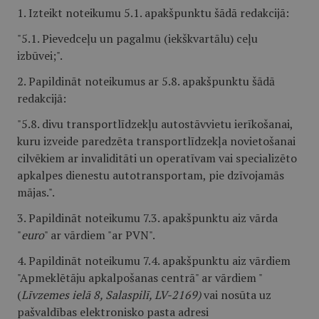
1. Izteikt noteikumu 5.1. apakšpunktu šādā redakcijā:
"5.1. Pievedceļu un pagalmu (iekškvartālu) ceļu
izbūvei;".
2. Papildināt noteikumus ar 5.8. apakšpunktu šādā
redakcijā:
"5.8. divu transportlīdzekļu autostāvvietu ierīkošanai,
kuru izveide paredzēta transportlīdzekļa novietošanai
cilvēkiem ar invaliditāti un operatīvam vai specializēto
apkalpes dienestu autotransportam, pie dzīvojamās
mājas.".
3. Papildināt noteikumu 7.3. apakšpunktu aiz vārda
"
euro
" ar vārdiem "ar PVN".
4. Papildināt noteikumu 7.4. apakšpunktu aiz vārdiem
"Apmeklētāju apkalpošanas centrā" ar vārdiem "
(
Līvzemes ielā 8, Salaspilī, LV-2169)
vai nosūta uz
pašvaldības elektronisko pasta adresi