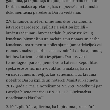
gadījumā, ja Izpildītājs ir kļūdījies materiālu cenu un
Darbu izmaksu aprēķinos, kas nepieciešami tehniskā
dokumentācijā paredzēto Darbu veikšanai.
2.9. Līgumcena ietver pilnu samaksu par Līguma
ietvaros paredzēto Izpildītāja saistību izpildi –
būvizstrādājumu (būvmateriālu, būvkonstrukciju)
izmaksas, būvmašīnu un mehānismu nomas un darba
izmaksas, instrumentu nolietojuma (amortizācijas) vai
nomas izmaksas, darbu, kas nav minēti darba apjomos,
bet bez kuriem nebūtu iespējams Darbus veikt
tehnoloģiski pareizi, ņemot vērā Latvijas Republikas
spēkā esošos normatīvos aktus, izmaksas, kā arī
virsizdevumus un peļņu, kas attiecināmi uz Līgumā
noteikto Darbu izpildi un noteikti Ministru kabineta
2017. gada 3. maija noteikumos Nr. 239 "Noteikumi par
Latvijas būvnormatīvu LBN 501-17 "Būvizmaksu
noteikšanas kārtība"".
2.10. Izpildītājs apliecina, ka Iepirkuma procedūrā