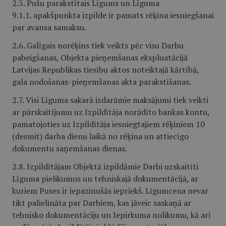
2.5. Pušu parakstītais Līgums un Līguma
9.1.1. apakšpunkta izpilde ir pamats rēķina iesniegšanai
par avansa samaksu.
2.6. Galīgais norēķins tiek veikts pēc visu Darbu
pabeigšanas, Objekta pieņemšanas ekspluatācijā
Latvijas Republikas tiesību aktos noteiktajā kārtībā,
gala nodošanas-pieņemšanas akta parakstīšanas.
2.7. Visi Līguma sakarā izdarāmie maksājumi tiek veikti
ar pārskaitījumu uz Izpildītāja norādīto bankas kontu,
pamatojoties uz Izpildītāja iesniegtajiem rēķiniem 10
(desmit) darba dienu laikā no rēķina un attiecīgo
dokumentu saņemšanas dienas.
2.8. Izpildītājam Objektā izpildāmie Darbi uzskaitīti
Līguma pielikumos un tehniskajā dokumentācijā, ar
kuriem Puses ir iepazinušās iepriekš. Līgumcena nevar
tikt palielināta par Darbiem, kas jāveic saskaņā ar
tehnisko dokumentāciju un Iepirkuma nolikumu, kā arī