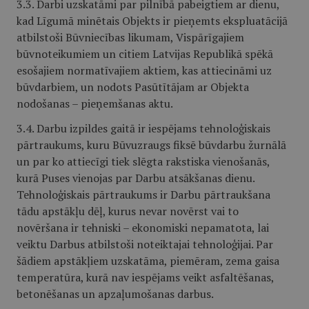
3.3. Darbi uzskatāmi par pilnībā pabeigtiem ar dienu,
kad Līgumā minētais Objekts ir pieņemts ekspluatācijā
atbilstoši Būvniecības likumam, Vispārīgajiem
būvnoteikumiem un citiem Latvijas Republikā spēkā
esošajiem normatīvajiem aktiem, kas attiecināmi uz
būvdarbiem, un nodots Pasūtītājam ar Objekta
nodošanas – pieņemšanas aktu.
3.4. Darbu izpildes gaitā ir iespējams tehnoloģiskais
pārtraukums, kuru Būvuzraugs fiksē būvdarbu žurnālā
un par ko attiecīgi tiek slēgta rakstiska vienošanās,
kurā Puses vienojas par Darbu atsākšanas dienu.
Tehnoloģiskais pārtraukums ir Darbu pārtraukšana
tādu apstākļu dēļ, kurus nevar novērst vai to
novēršana ir tehniski – ekonomiski nepamatota, lai
veiktu Darbus atbilstoši noteiktajai tehnoloģijai. Par
šādiem apstākļiem uzskatāma, piemēram, zema gaisa
temperatūra, kurā nav iespējams veikt asfaltēšanas,
betonēšanas un apzaļumošanas darbus.