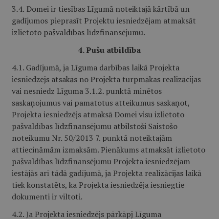
3.4.
Domei ir tiesības Līgumā noteiktajā kārtībā un
gadījumos pieprasīt Projektu iesniedzējam atmaksāt
izlietoto pašvaldības līdzfinansējumu.
4. Pušu atbildība
4.1. Gadījumā, ja Līguma darbības laikā Projekta
iesniedzējs atsakās no Projekta turpmākas realizācijas
vai nesniedz Līguma 3.1.2. punktā minētos
saskaņojumus vai pamatotus atteikumus saskaņot,
Projekta iesniedzējs atmaksā Domei visu izlietoto
pašvaldības līdzfinansējumu atbilstoši Saistošo
noteikumu Nr. 50/2013 7. punktā noteiktajām
attiecināmām izmaksām. Pienākums atmaksāt izlietoto
pašvaldības līdzfinansējumu Projekta iesniedzējam
iestājās arī tādā gadījumā, ja Projekta realizācijas laikā
tiek konstatēts, ka Projekta iesniedzēja iesniegtie
dokumenti ir viltoti.
4.2. Ja Projekta iesniedzējs pārkāpj Līguma