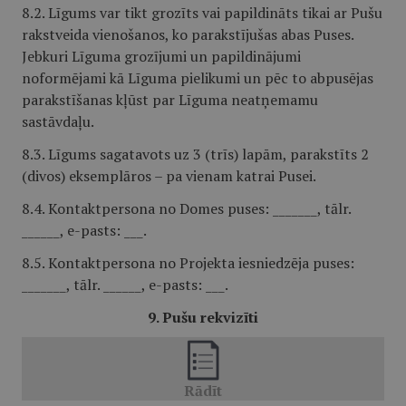
8.2. Līgums var tikt grozīts vai papildināts tikai ar Pušu
rakstveida vienošanos, ko parakstījušas abas Puses.
Jebkuri Līguma grozījumi un papildinājumi
noformējami kā Līguma pielikumi un pēc to abpusējas
parakstīšanas kļūst par Līguma neatņemamu
sastāvdaļu.
8.3. Līgums sagatavots uz 3 (trīs) lapām, parakstīts 2
(divos) eksemplāros – pa vienam katrai Pusei.
8.4. Kontaktpersona no Domes puses: _______, tālr.
______, e-pasts: ___.
8.5. Kontaktpersona no Projekta iesniedzēja puses:
_______, tālr. ______, e-pasts: ___.
9. Pušu rekvizīti