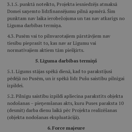
3.1.5. punktā noteikto, Projekta iesniedzējs atmaksā
Domei saņemto līdzfinansējumu pilnā apmērā. Šim
punktam nav laika ierobežojuma un tas nav atkarīgs no
Līguma darbības termiņa.
4.3. Pusēm vai to pilnvarotajiem pārstāvjiem nav
tiesību pieprasīt to, kas nav ar Līgumu vai
normatīvajiem aktiem tām piešķirts.
5. Līguma darbības termiņš
5.1. Līgums stājas spēkā dienā, kad to parakstījusi
pēdējā no Pusēm, un ir spēkā līdz Pušu saistību pilnīgai
izpildei.
5.2. Pilnīgu saistību izpildi apliecina parakstīts objekta
nodošanas – pieņemšanas akts, kuru Puses paraksta 10
(desmit) darba dienu laikā pēc Projekta realizēšanas
(objekta nodošanas ekspluatācijā).
6. Force majeure