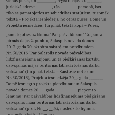
vienas puses, un
__________
, reģistrācijas Nr. ________,
juridiskā adrese _________, tās _________ personā, kas
rīkojas pamatojoties uz sabiedrības statūtiem, turpmāk
tekstā – Projekta iesniedzējs, no otras puses, Dome un
Projekta iesniedzējs, turpmāk tekstā kopā – Puses,
pamatojoties uz likuma "Par pašvaldībām" 15. panta
pirmās daļas 2. punktu, Salaspils novada domes
2013. gada 30. oktobra saistošiem noteikumiem
Nr. 50/2013 "Par Salaspils novada pašvaldības
līdzfinansējuma apjomu un tā piešķiršanas kārtību
dzīvojamās mājas teritorijas labiekārtošanas darbu
veikšanai" (turpmāk tekstā – Saistošie noteikumi
Nr. 50/2013), Projekta iesniedzēja 20__. gada ________
Domē iesniegto projekta pieteikumu un Salaspils
novada domes 20___. gada ____________ pieņemto
lēmumu "Par pašvaldības līdzfinansējuma piešķiršanu
dzīvojamo māju teritorijas labiekārtošanas darbu
veikšanai" (prot. Nr. __, __.§.), noslēdz šo līgumu,
turpmāk tekstā – Līgums: