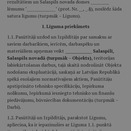
rezultātiem un Salaspils novada domes _________
lēmumu "______________" (prot. Nr. __, _.§), noslēdz šāda
satura līgumu (turpmāk – Līgums).
1. Līguma priekšmets
1.1. Pasūtītāji uzdod un Izpildītājs par samaksu ar
saviem darbarīkiem, ierīcēm, darbaspēku un
materiāliem apņemas veikt
_____________ Salaspilī,
Salaspils novadā (turpmāk – Objekts),
teritorijas
labiekārtošanas darbus, tajā skaitā nodrošināt Objekta
nodošanu ekspluatācijā, saskaņā ar Latvijas Republikā
spēkā esošajiem normatīvajiem aktiem, Pasūtītāju
apstiprināto tehnisko specifikāciju, Iepirkuma
nolikumu, Iepirkumā iesniegto tehnisko un finanšu
piedāvājumu, būvniecības dokumentāciju (turpmāk –
Darbi).
1.2. Pasūtītāji un Izpildītājs, parakstot Līgumu,
apliecina, ka ir iepazinušies ar Līguma 1.1. punktā