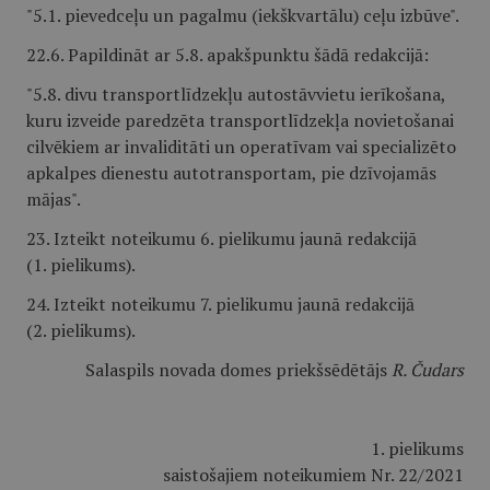
"5.1. pievedceļu un pagalmu (iekškvartālu) ceļu izbūve".
22.6. Papildināt ar 5.8. apakšpunktu šādā redakcijā:
"5.8. divu transportlīdzekļu autostāvvietu ierīkošana,
kuru izveide paredzēta transportlīdzekļa novietošanai
cilvēkiem ar invaliditāti un operatīvam vai specializēto
apkalpes dienestu autotransportam, pie dzīvojamās
mājas".
23. Izteikt noteikumu 6. pielikumu jaunā redakcijā
(1. pielikums).
24. Izteikt noteikumu 7. pielikumu jaunā redakcijā
(2. pielikums).
Salaspils novada domes priekšsēdētājs
R. Čudars
1. pielikums
saistošajiem noteikumiem Nr. 22/2021