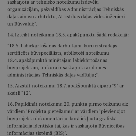
saskaņota ar tehnisko noteikumu izdevēju
organizācijām, pašvaldības Administrācijas Tehniskās
daļas ainavu arhitektu, Attīstības daļas vides inženieri
un Būvvaldi;".
14. Izteikt noteikumu 18.5. apakšpunktu šādā redakcijā:
"18.5. Labiekārtošanas darbu tāmi, kuru izstrādājis
sertificēts būvspeciālists, atbilstoši noteikumu
18.4. apakšpunktā minētajam labiekārtošanas
būvprojektam, un kura ir saskaņota ar domes
administrācijas Tehniskās daļas vadītāju;".
15. Aizstāt noteikumu 18.7. apakšpunktā ciparu "9" ar
skaitli "12".
16. Papildināt noteikumu 20. punkta pirmo teikumu aiz
vārdiem "Projekta pieteikumu" ar vārdiem "pievienojot
būvprojekta dokumentāciju, kurā iekļauta grafiskā
informācija identiska tai, kas ir saskaņota Būvniecības
informācijas sistēmā (BIS)".