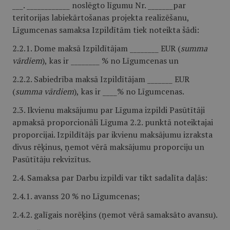
___. ____________ noslēgto līgumu Nr. _______par
teritorijas labiekārtošanas projekta realizēšanu,
Līgumcenas samaksa Izpildītām tiek noteikta šādi:
2.2.1. Dome maksā Izpildītājam ________ EUR (
summa
vārdiem
),
kas ir ________ % no Līgumcenas un
2.2.2. Sabiedrība maksā Izpildītājam _______ EUR
(
summa vārdiem
),
kas ir ____% no Līgumcenas.
2.3. Ikvienu maksājumu par Līguma izpildi Pasūtītāji
apmaksā proporcionāli Līguma 2.2. punktā noteiktajai
proporcijai. Izpildītājs par ikvienu maksājumu izraksta
divus rēķinus, ņemot vērā maksājumu proporciju un
Pasūtītāju rekvizītus.
2.4. Samaksa par Darbu izpildi var tikt sadalīta daļās:
2.4.1. avanss 20 % no Līgumcenas;
2.4.2. galīgais norēķins (ņemot vērā samaksāto avansu).