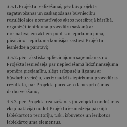
3.3.1. Projekta realizēšanai, pēc būvprojekta
sagatavošanas un saskaņošanas būvniecību
regulējošajos normatīvajos aktos noteiktajā kārtībā,
organizēt iepirkuma procedūru saskaņā ar
normatīvajiem aktiem publisko iepirkumu jomā,
pieaicinot iepirkuma komisijas sastāvā Projekta
iesniedzēja pārstāvi;
3.3.2. pēc rakstiska apliecinājuma saņemšanas no
Projekta iesniedzēja par nepieciešamā līdzfinansējuma
apmēra pieejamību, slēgt trīspusēju līgumu ar
būvdarbu veicēju, kas izraudzīts iepirkumu procedūras
rezultātā, par Projektā paredzēto labiekārtošanas
darbu veikšanu;
3.3.3. pēc Projekta realizēšanas (būvobjekta nodošanas
ekspluatācijā) nodot Projekta iesniedzēja pārziņā
labiekārtoto teritoriju, t.sk., izbūvētos un ierīkotos
labiekārtojuma elementus.