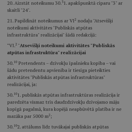
3
20. Aizstāt noteikumu 30.
1. apakšpunktā ciparu "3" ar
skaitli "24".
2
21. Papildināt noteikumus ar VI
nodaļu "Atsevišķi
noteikumi aktivitātes "Publiskās atpūtas
infrastruktūra" realizācijai" šādā redakcijā:
2
"
VI.
"
Atsevišķi noteikumi aktivitātes "Publiskās
atpūtas infrastruktūra" realizācijai
10
30.
Pretendents – dzīvokļu īpašnieku kopība – vai
šādu pretendentu apvienība ir tiesīga pieteikties
aktivitātes "Publiskās atpūtas infrastruktūras"
realizācijai, ja:
10
30.
1. publiskās atpūtas infrastruktūras realizācija ir
paredzēta vismaz trīs daudzdzīvokļu dzīvojamo māju
kopīgā pagalmā, kura kopējā neapbūvētā platība ir ne
2
mazāka par 5000 m
;
10
30.
2. attālums līdz tuvākajai publiskās atpūtas