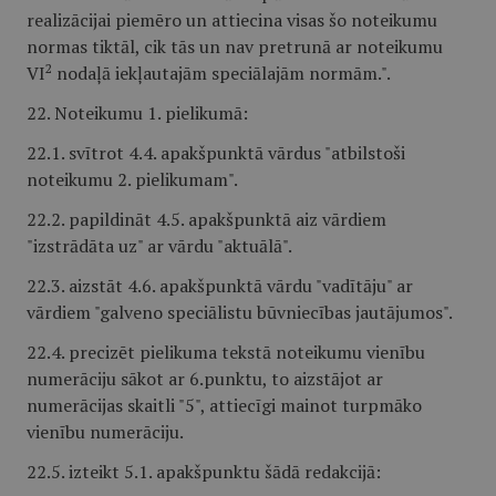
realizācijai piemēro un attiecina visas šo noteikumu
normas tiktāl, cik tās un nav pretrunā ar noteikumu
2
VI
nodaļā iekļautajām speciālajām normām.".
22. Noteikumu 1. pielikumā:
22.1. svītrot 4.4. apakšpunktā vārdus "atbilstoši
noteikumu 2. pielikumam".
22.2. papildināt 4.5. apakšpunktā aiz vārdiem
"izstrādāta uz" ar vārdu "aktuālā".
22.3. aizstāt 4.6. apakšpunktā vārdu "vadītāju" ar
vārdiem "galveno speciālistu būvniecības jautājumos".
22.4. precizēt pielikuma tekstā noteikumu vienību
numerāciju sākot ar 6.punktu, to aizstājot ar
numerācijas skaitli "5", attiecīgi mainot turpmāko
vienību numerāciju.
22.5. izteikt 5.1. apakšpunktu šādā redakcijā: