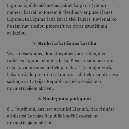
Līguma izpilde aizkavējas vairāk kā par 1 (vienu)
mēnesi, katrai no Pusēm ir tiesības vienpusēji lauzt
Līgumu. Ja Līgums šādā kārtā tiek lauzts, nevienai no
Pusēm nav tiesību pieprasīt no otras zaudējumu
atlīdzību.
7. Strīdu izskatīšanas kārtība
Visas nesaskaņas, domstarpības vai strīdus, kas
radušies Līguma izpildes laikā, Puses risina pārrunu
ceļā. Ja vienošanās netiek panākta 1 (viena) mēneša
laikā no šādu pārrunu sākuma, strīdi tiek risināti tiesā
saskaņā ar Latvijas Republikā spēkā esošajiem
normatīvajiem aktiem.
8. Noslēguma jautājumi
8.1. Jautājumi, kas nav atrunāti Līgumā, tiek risināti
atbilstoši Latvijas Republikā spēkā esošajiem
normatīvajiem aktiem.