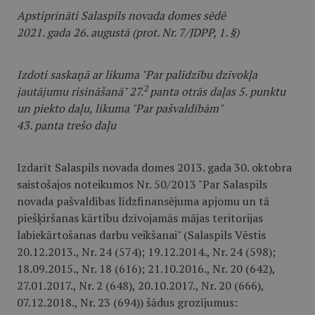
Apstiprināti Salaspils novada domes sēdē
2021. gada 26. augustā (prot. Nr. 7/JDPP, 1. §)
Izdoti saskaņā ar likuma "Par palīdzību dzīvokļa
2
jautājumu risināšanā" 27.
panta otrās daļas 5. punktu
un piekto daļu, likuma "Par pašvaldībām"
43. panta trešo daļu
Izdarīt Salaspils novada domes 2013. gada 30. oktobra
saistošajos noteikumos Nr. 50/2013 "Par Salaspils
novada pašvaldības līdzfinansējuma apjomu un tā
piešķiršanas kārtību dzīvojamās mājas teritorijas
labiekārtošanas darbu veikšanai" (Salaspils Vēstis
20.12.2013., Nr. 24 (574); 19.12.2014., Nr. 24 (598);
18.09.2015., Nr. 18 (616); 21.10.2016., Nr. 20 (642),
27.01.2017., Nr. 2 (648), 20.10.2017., Nr. 20 (666),
07.12.2018., Nr. 23 (694)) šādus grozījumus: