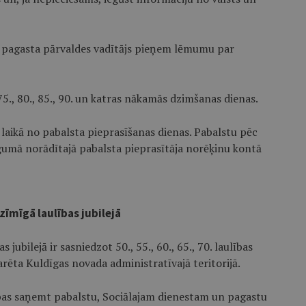
ai pagasta pārvaldes vadītājs pieņem lēmumu par
75., 80., 85., 90. un katras nākamās dzimšanas dienas.
laikā no pabalsta pieprasīšanas dienas. Pabalstu pēc
egumā norādītajā pabalsta pieprasītāja norēķinu kontā
zīmīgā laulības jubilejā
jubilejā ir sasniedzot 50., 55., 60., 65., 70. laulības
larēta Kuldīgas novada administratīvajā teritorijā.
ības saņemt pabalstu, Sociālajam dienestam un pagastu