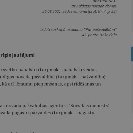
APSTIPRINĀTI
ar Kuldīgas novada domes
26.08.2021. sēdes lēmumu (prot. Nr. 4, p. 25)
Izdoti saskaņā ar likuma "Par pašvaldībām"
43. panta trešo daļu
ārīgie jautājumi
a svētku pabalstu (turpmāk – pabalsti) veidus,
uldīgas novada pašvaldībā (turpmāk – pašvaldība),
s, kā arī lēmumu pieņemšanas, apstrīdēšanas un
as novada pašvaldības aģentūra "Sociālais dienests"
novada pagastu pārvaldes (turpmāk – pagastu