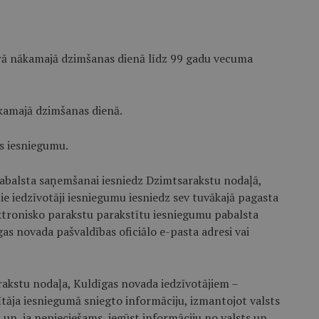
atrā nākamajā dzimšanas dienā līdz 99 gadu vecuma
kamajā dzimšanas dienā.
as iesniegumu.
 pabalsta saņemšanai iesniedz Dzimtsarakstu nodaļā,
ie iedzīvotāji iesniegumu iesniedz sev tuvākajā pagasta
ektronisko parakstu parakstītu iesniegumu pabalsta
as novada pašvaldības oficiālo e-pasta adresi vai
rakstu nodaļa, Kuldīgas novada iedzīvotājiem –
tāja iesniegumā sniegto informāciju, izmantojot valsts
 un, ja nepieciešams, iegūst informāciju no valsts un