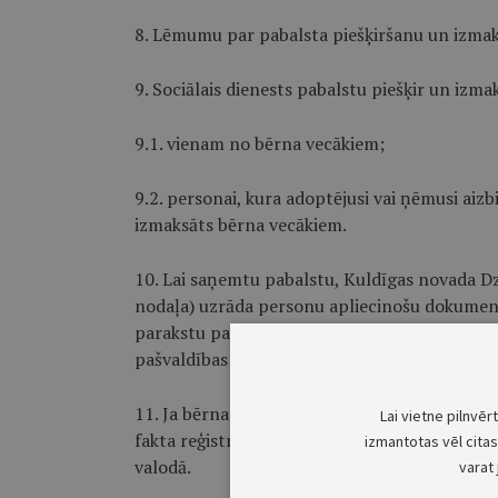
8. Lēmumu par pabalsta piešķiršanu un izmak
9. Sociālais dienests pabalstu piešķir un izma
9.1. vienam no bērna vecākiem;
9.2. personai, kura adoptējusi vai ņēmusi aiz
izmaksāts bērna vecākiem.
10. Lai saņemtu pabalstu, Kuldīgas novada 
nodaļa) uzrāda personu apliecinošu dokument
parakstu parakstītu iesniegumu pabalsta saņ
pašvaldības oficiālo e-pasta adresi vai oficiāl
11. Ja bērna piedzimšana ir reģistrēta ārvals
Lai vietne pilnvēr
fakta reģistrāciju nepieciešams pievienot lik
izmantotas vēl citas 
valodā.
varat 