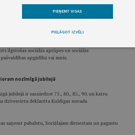
bērna dzimšanas dienas, adopcijas vai aizbildnības
PIEŅEMT VISAS
laikā no pabalsta pieprasīšanas dienas. Pabalstu
PIELĀGOT IZVĒLI
 norēķinu kontā.
tots ilgstošas sociālās aprūpes un sociālās
ai pašvaldības apgādībā vai miris.
enioram nozīmīgā jubilejā
 jubilejā ir sasniedzot 75., 80., 85., 90. un katru
a dzīvesvieta deklarēta Kuldīgas novada
ības saņemt pabalstu, Sociālajam dienestam un pagastu