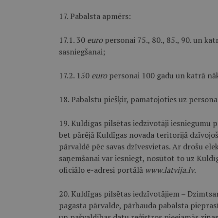
17. Pabalsta apmērs:
17.1. 30
euro
personai 75., 80., 85., 90. un k
sasniegšanai;
17.2. 150
euro
personai 100 gadu un katrā nā
18. Pabalstu piešķir, pamatojoties uz person
19. Kuldīgas pilsētas iedzīvotāji iesniegumu
bet pārējā Kuldīgas novada teritorijā dzīvojoš
pārvaldē pēc savas dzīvesvietas. Ar drošu el
saņemšanai var iesniegt, nosūtot to uz Kuldīg
oficiālo e-adresi portālā
www.latvija.lv
.
20. Kuldīgas pilsētas iedzīvotājiem – Dzimtsa
pagasta pārvalde, pārbauda pabalsta pieprasī
un pašvaldības datu reģistros pieejamās ziņas