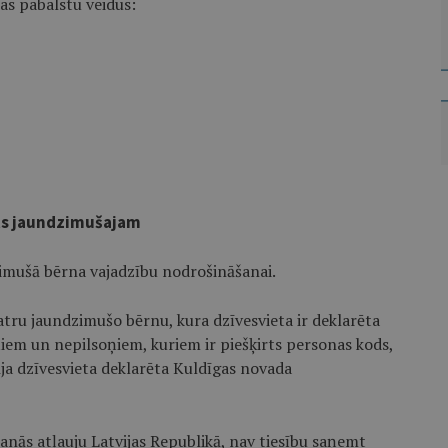
as pabalstu veidus:
sts jaundzimušajam
imušā bērna vajadzību nodrošināšanai.
atru jaundzimušo bērnu, kura dzīvesvieta ir deklarēta
ņiem un nepilsoņiem, kuriem ir piešķirts personas kods,
āja dzīvesvieta deklarēta Kuldīgas novada
nās atļauju Latvijas Republikā, nav tiesību saņemt