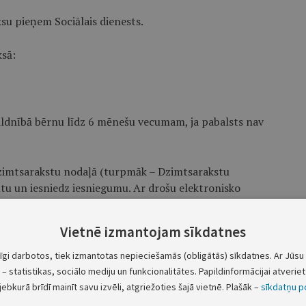
su pieņem Sociālais dienests.
ksā:
bildnībā bērnu līdz 6 mēnešu vecumam, ja pabalsts nav
Dzimtsarakstu nodaļā (turpmāk – Dzimtsarakstu
u un iesniedz iesniegumu. Ar drošu elektronisko
emšanai var iesniegt, nosūtot to uz Kuldīgas novada
o e-adresi portālā www.latvija.lv.
Vietnē izmantojam sīkdatnes
tīs, dokumentiem, kas apliecina bērna piedzimšanas
tīgi darbotos, tiek izmantotas nepieciešamās (obligātās) sīkdatnes. Ar Jūsu 
umā noteiktajā kārtībā apliecinātu tulkojumu valsts
– statistikas, sociālo mediju un funkcionalitātes. Papildinformācijai atveriet 
jebkurā brīdī mainīt savu izvēli, atgriežoties šajā vietnē. Plašāk –
sīkdatņu po