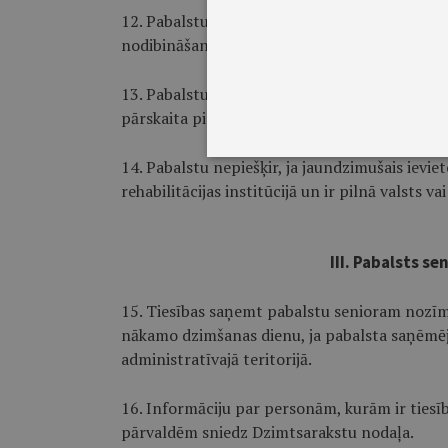
12. Pabalstu var pieprasīt 6 mēnešu laikā no 
nodibināšanas dienas.
13. Pabalstu piešķir un izmaksā viena mēneša 
pārskaita pieprasītāja iesniegumā norādītajā
14. Pabalstu nepiešķir, ja jaundzimušais ievie
rehabilitācijas institūcijā un ir pilnā valsts v
III. Pabalsts s
15. Tiesības saņemt pabalstu senioram nozīmīgā
nākamo dzimšanas dienu, ja pabalsta saņēmēj
administratīvajā teritorijā.
16. Informāciju par personām, kurām ir ties
pārvaldēm sniedz Dzimtsarakstu nodaļa.