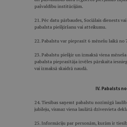
pašvaldību institūcijām.
21. Pēc datu pārbaudes, Sociālais dienests v
pabalsta piešķiršanu vai atteikumu.
22. Pabalstu var pieprasīt 6 mēnešu laikā no 
23. Pabalstu piešķir un izmaksā viena mēneša 
pabalsta pieprasītāja izvēles pārskaita iesni
vai izmaksā skaidrā naudā.
IV. Pabalsts no
24. Tiesības saņemt pabalstu nozīmīgā laulības 
jubileju, vismaz viena laulātā dzīvesvieta dek
25. Informāciju par personām, kurām ir ties