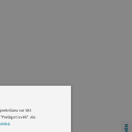
piekrišanu var tikt
"Pielāgot izvēli". Jūs
litikā
.