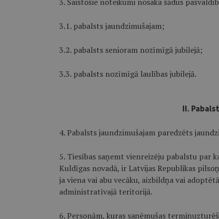
3. Saistošie noteikumi nosaka šādus pašvaldīb
3.1. pabalsts jaundzimušajam;
3.2. pabalsts senioram nozīmīgā jubilejā;
3.3. pabalsts nozīmīgā laulības jubilejā.
II. Pabal
4. Pabalsts jaundzimušajam paredzēts jaundz
5. Tiesības saņemt vienreizēju pabalstu par k
Kuldīgas novadā, ir Latvijas Republikas pilso
ja viena vai abu vecāku, aizbildņa vai adoptēt
administratīvajā teritorijā.
6. Personām, kuras saņēmušas termiņuzturēša