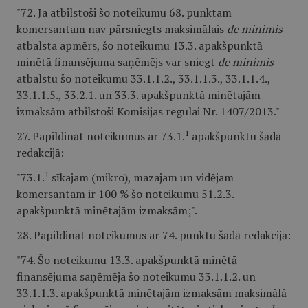
"72. Ja atbilstoši šo noteikumu 68. punktam
komersantam nav pārsniegts maksimālais
de minimis
atbalsta apmērs, šo noteikumu 13.3. apakšpunktā
minētā finansējuma saņēmējs var sniegt
de minimis
atbalstu šo noteikumu 33.1.1.2., 33.1.1.3., 33.1.1.4.,
33.1.1.5., 33.2.1. un 33.3. apakšpunktā minētajām
izmaksām atbilstoši Komisijas regulai Nr. 1407/2013."
1
27. Papildināt noteikumus ar 73.1.
apakšpunktu šādā
redakcijā:
1
"73.1.
sīkajam (mikro), mazajam un vidējam
komersantam ir 100 % šo noteikumu 51.2.3.
apakšpunktā minētajām izmaksām;".
28. Papildināt noteikumus ar 74. punktu šādā redakcijā:
"74. Šo noteikumu 13.3. apakšpunktā minētā
finansējuma saņēmēja šo noteikumu 33.1.1.2. un
33.1.1.3. apakšpunktā minētajām izmaksām maksimālā