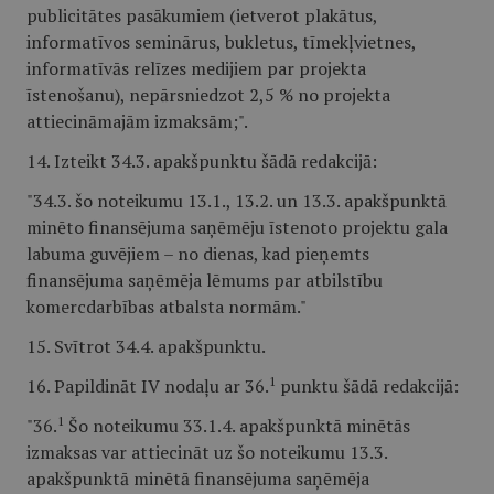
publicitātes pasākumiem (ietverot plakātus,
informatīvos seminārus, bukletus, tīmekļvietnes,
informatīvās relīzes medijiem par projekta
īstenošanu), nepārsniedzot 2,5 % no projekta
attiecināmajām izmaksām;".
14. Izteikt 34.3. apakšpunktu šādā redakcijā:
"34.3. šo noteikumu 13.1., 13.2. un 13.3. apakšpunktā
minēto finansējuma saņēmēju īstenoto projektu gala
labuma guvējiem – no dienas, kad pieņemts
finansējuma saņēmēja lēmums par atbilstību
komercdarbības atbalsta normām."
15. Svītrot 34.4. apakšpunktu.
1
16. Papildināt IV nodaļu ar 36.
punktu šādā redakcijā:
1
"36.
Šo noteikumu 33.1.4. apakšpunktā minētās
izmaksas var attiecināt uz šo noteikumu 13.3.
apakšpunktā minētā finansējuma saņēmēja