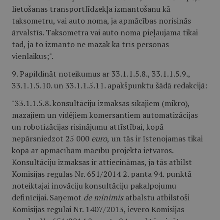
lietošanas transportlīdzekļa izmantošanu kā
taksometru, vai auto noma, ja apmācības norisinās
ārvalstīs. Taksometra vai auto noma pieļaujama tikai
tad, ja to izmanto ne mazāk kā trīs personas
vienlaikus;".
9. Papildināt noteikumus ar 33.1.1.5.8., 33.1.1.5.9.,
33.1.1.5.10. un 33.1.1.5.11. apakšpunktu šādā redakcijā:
"33.1.1.5.8. konsultāciju izmaksas sīkajiem (mikro),
mazajiem un vidējiem komersantiem automatizācijas
un robotizācijas risinājumu attīstībai, kopā
nepārsniedzot 25 000
euro
,
un tās ir īstenojamas tikai
kopā ar apmācībām mācību projekta ietvaros.
Konsultāciju izmaksas ir attiecināmas, ja tās atbilst
Komisijas regulas Nr. 651/2014 2. panta 94. punktā
noteiktajai inovāciju konsultāciju pakalpojumu
definīcijai. Saņemot
de minimis
atbalstu atbilstoši
Komisijas regulai Nr. 1407/2013, ievēro Komisijas