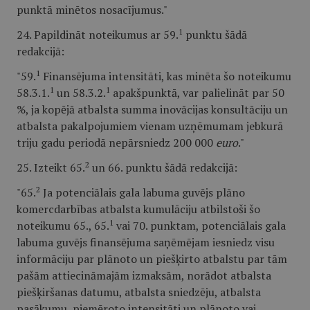
punktā minētos nosacījumus."
1
24. Papildināt noteikumus ar 59.
punktu šādā
redakcijā:
1
"59.
Finansējuma intensitāti, kas minēta šo noteikumu
1
1
58.3.1.
un 58.3.2.
apakšpunktā, var palielināt par 50
%, ja kopējā atbalsta summa inovācijas konsultāciju un
atbalsta pakalpojumiem vienam uzņēmumam jebkurā
triju gadu periodā nepārsniedz 200 000
euro
."
2
25. Izteikt 65.
un 66. punktu šādā redakcijā:
2
"65.
Ja potenciālais gala labuma guvējs plāno
komercdarbības atbalsta kumulāciju atbilstoši šo
1
noteikumu 65., 65.
vai 70. punktam, potenciālais gala
labuma guvējs finansējuma saņēmējam iesniedz visu
informāciju par plānoto un piešķirto atbalstu par tām
pašām attiecināmajām izmaksām, norādot atbalsta
piešķiršanas datumu, atbalsta sniedzēju, atbalsta
pasākumu, piemēroto intensitāti un plānoto vai