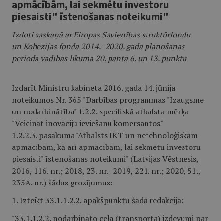
apmācībām, lai sekmētu investoru
piesaisti" īstenošanas noteikumi"
Izdoti saskaņā ar Eiropas Savienības struktūrfondu
un Kohēzijas fonda 2014.–2020. gada plānošanas
perioda vadības likuma 20. panta 6. un 13. punktu
Izdarīt Ministru kabineta 2016. gada 14. jūnija
noteikumos Nr. 365 "Darbības programmas "Izaugsme
un nodarbinātība" 1.2.2. specifiskā atbalsta mērķa
"Veicināt inovāciju ieviešanu komersantos"
1.2.2.3. pasākuma "Atbalsts IKT un netehnoloģiskām
apmācībām, kā arī apmācībām, lai sekmētu investoru
piesaisti" īstenošanas noteikumi" (Latvijas Vēstnesis,
2016, 116. nr.; 2018, 23. nr.; 2019, 221. nr.; 2020, 51.,
235A. nr.) šādus grozījumus:
1. Izteikt 33.1.1.2.2. apakšpunktu šādā redakcijā:
"33.1.1.2.2. nodarbināto ceļa (transporta) izdevumi par