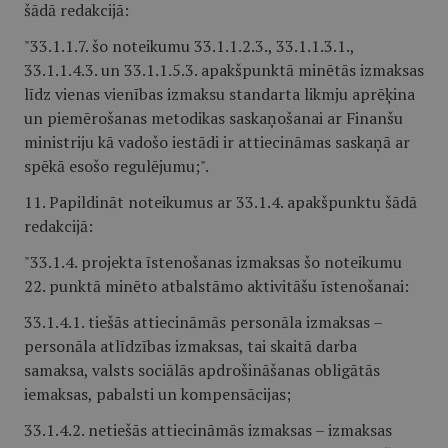
šādā redakcijā:
"33.1.1.7. šo noteikumu 33.1.1.2.3., 33.1.1.3.1.,
33.1.1.4.3. un 33.1.1.5.3. apakšpunktā minētās izmaksas
līdz vienas vienības izmaksu standarta likmju aprēķina
un piemērošanas metodikas saskaņošanai ar Finanšu
ministriju kā vadošo iestādi ir attiecināmas saskaņā ar
spēkā esošo regulējumu;".
11. Papildināt noteikumus ar 33.1.4. apakšpunktu šādā
redakcijā:
"33.1.4. projekta īstenošanas izmaksas šo noteikumu
22. punktā minēto atbalstāmo aktivitāšu īstenošanai:
33.1.4.1. tiešās attiecināmās personāla izmaksas –
personāla atlīdzības izmaksas, tai skaitā darba
samaksa, valsts sociālās apdrošināšanas obligātās
iemaksas, pabalsti un kompensācijas;
33.1.4.2. netiešās attiecināmās izmaksas – izmaksas