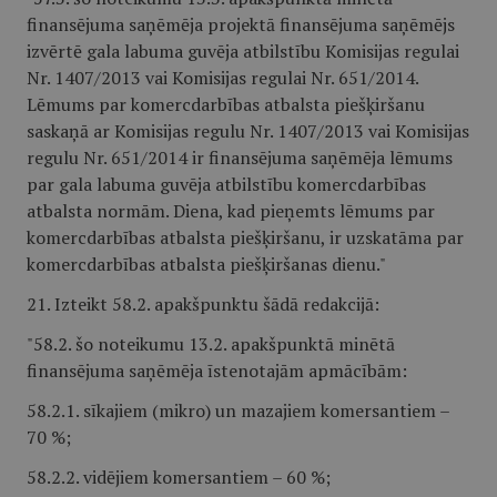
finansējuma saņēmēja projektā finansējuma saņēmējs
izvērtē gala labuma guvēja atbilstību Komisijas regulai
Nr. 1407/2013 vai Komisijas regulai Nr. 651/2014.
Lēmums par komercdarbības atbalsta piešķiršanu
saskaņā ar Komisijas regulu Nr. 1407/2013 vai Komisijas
regulu Nr. 651/2014 ir finansējuma saņēmēja lēmums
par gala labuma guvēja atbilstību komercdarbības
atbalsta normām. Diena, kad pieņemts lēmums par
komercdarbības atbalsta piešķiršanu, ir uzskatāma par
komercdarbības atbalsta piešķiršanas dienu."
21. Izteikt 58.2. apakšpunktu šādā redakcijā:
"58.2. šo noteikumu 13.2. apakšpunktā minētā
finansējuma saņēmēja īstenotajām apmācībām:
58.2.1. sīkajiem (mikro) un mazajiem komersantiem –
70 %;
58.2.2. vidējiem komersantiem – 60 %;