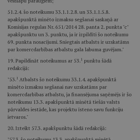
veidlapu paraugiem;
51.2.4. šo noteikumu 33.1.1.2.8. un 33.1.1.5.8.
apakšpunktā minēto izmaksu segšanai saskaņā ar
Komisijas regulas Nr. 651/2014 28. panta 2. punkta "c"
apakšpunktu un 3. punktu, ja ir izpildīti šo noteikumu
69. punkta nosacījumi. Sniegtais atbalsts ir uzskatāms
par komercdarbības atbalstu gala labuma guvējam."
1
19. Papildināt noteikumus ar 53.
punktu šādā
redakcijā:
1
"53.
Atbalsts šo noteikumu 33.1.4. apakšpunktā
minēto izmaksu segšanai nav uzskatāms par
komercdarbības atbalstu, ja finansējuma saņēmējs ir šo
noteikumu 13.3. apakšpunktā minētā tiešās valsts
pārvaldes iestāde, kas projektu īsteno savu funkciju
ietvaros."
20. Izteikt 57.3. apakšpunktu šādā redakcijā:
"57.3. šo noteikumu 13.3. apakšpunktā minētā