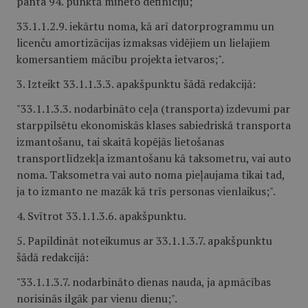
panta 94. punktā minēto definīciju;
33.1.1.2.9. iekārtu noma, kā arī datorprogrammu un
licenču amortizācijas izmaksas vidējiem un lielajiem
komersantiem mācību projekta ietvaros;".
3. Izteikt 33.1.1.3.3. apakšpunktu šādā redakcijā:
"33.1.1.3.3. nodarbināto ceļa (transporta) izdevumi par
starppilsētu ekonomiskās klases sabiedriskā transporta
izmantošanu, tai skaitā kopējās lietošanas
transportlīdzekļa izmantošanu kā taksometru, vai auto
noma. Taksometra vai auto noma pieļaujama tikai tad,
ja to izmanto ne mazāk kā trīs personas vienlaikus;".
4. Svītrot 33.1.1.3.6. apakšpunktu.
5. Papildināt noteikumus ar 33.1.1.3.7. apakšpunktu
šādā redakcijā:
"33.1.1.3.7. nodarbināto dienas nauda, ja apmācības
norisinās ilgāk par vienu dienu;".