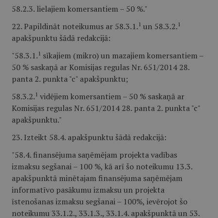
58.2.3. lielajiem komersantiem – 50 %."
1
1
22. Papildināt noteikumus ar 58.3.1.
un 58.3.2.
apakšpunktu šādā redakcijā:
1
"58.3.1.
sīkajiem (mikro) un mazajiem komersantiem –
50 % saskaņā ar Komisijas regulas Nr. 651/2014 28.
panta 2. punkta "c" apakšpunktu;
1
58.3.2.
vidējiem komersantiem – 50 % saskaņā ar
Komisijas regulas Nr. 651/2014 28. panta 2. punkta "c"
apakšpunktu."
23. Izteikt 58.4. apakšpunktu šādā redakcijā:
"58.4. finansējuma saņēmējam projekta vadības
izmaksu segšanai – 100 %, kā arī šo noteikumu 13.3.
apakšpunktā minētajam finansējuma saņēmējam
informatīvo pasākumu izmaksu un projekta
īstenošanas izmaksu segšanai – 100%, ievērojot šo
noteikumu 33.1.2., 33.1.3., 33.1.4. apakšpunktā un 53.