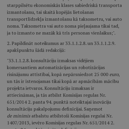
starppilsētu ekonomiskās klases sabiedriskā transporta
izmantošanu, tai skaitā kopējās lietošanas
transportlīdzekļa izmantošanu kā taksometru, vai auto
noma. Taksometra vai auto noma pieļaujama tikai tad,
ja to izmanto ne mazāk kā trīs personas vienlaikus;".
2. Papildināt noteikumus ar 33.1.1.2.8. un 33.1.1.2.9.
apakšpunktu šādā redakcijā:
"33.1.1.2.8. konsultāciju izmaksas vidējiem
komersantiem automatizācijas un robotizācijas
risinājumu attīstībai, kopā nepārsniedzot 25 000
euro
,
un tās ir īstenojamas tikai kopā ar apmācībām mācību
projekta ietvaros. Konsultāciju izmaksas ir
attiecināmas, ja tās atbilst Komisijas regulas Nr.
651/2014 2. panta 94. punktā noteiktajai inovāciju
konsultāciju pakalpojumu definīcijai. Saņemot
de
minimis
atbalstu atbilstoši Komisijas regulai Nr.
1407/2013, ievēro Komisijas regulas Nr. 651/2014 2.