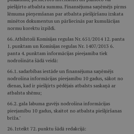
piešķirto atbalsta summu. Finansējuma saņēmējs pirms
lēmuma pieņemšanas par atbalsta piešķiršanu izskata
minētos dokumentus un pārliecinās par kumulācijas
normu korektu izpildi.
66. Atbilstoši Komisijas regulas Nr. 651/2014 12. panta
1. punktam un Komisijas regulas Nr. 1407/2013 6.
panta 4. punktam informācijas pieejamība tiek
nodrošināta šādā veidā:
66.1. sadarbības iestāde un finansējuma saņēmējs
nodrošina informācijas pieejamību 10 gadus, sākot no
dienas, kad ir piešķirts pēdējais atbalsts saskaņā ar
atbalsta shēmu;
66.2. gala labuma guvējs nodrošina informācijas
pieejamību 10 gadus, skaitot no atbalsta piešķiršanas
brīža."
26. Izteikt 72. punktu šādā redakcijā: