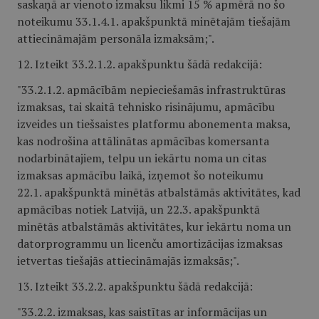
saskaņā ar vienoto izmaksu likmi 15 % apmērā no šo
noteikumu 33.1.4.1. apakšpunktā minētajām tiešajām
attiecināmajām personāla izmaksām;".
12. Izteikt 33.2.1.2. apakšpunktu šādā redakcijā:
"33.2.1.2. apmācībām nepieciešamās infrastruktūras
izmaksas, tai skaitā tehnisko risinājumu, apmācību
izveides un tiešsaistes platformu abonementa maksa,
kas nodrošina attālinātas apmācības komersanta
nodarbinātajiem, telpu un iekārtu noma un citas
izmaksas apmācību laikā, izņemot šo noteikumu
22.1. apakšpunktā minētās atbalstāmās aktivitātes, kad
apmācības notiek Latvijā, un 22.3. apakšpunktā
minētās atbalstāmās aktivitātes, kur iekārtu noma un
datorprogrammu un licenču amortizācijas izmaksas
ietvertas tiešajās attiecināmajās izmaksās;".
13. Izteikt 33.2.2. apakšpunktu šādā redakcijā:
"33.2.2. izmaksas, kas saistītas ar informācijas un