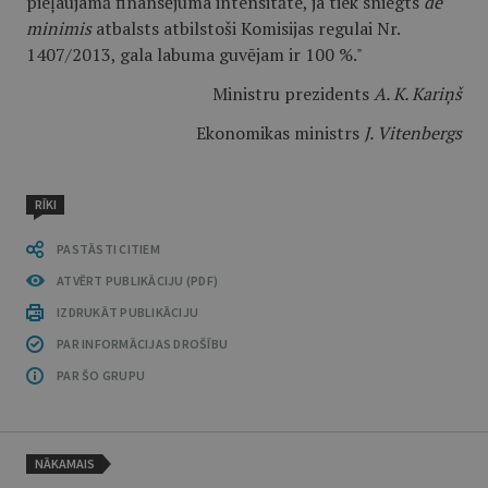
pieļaujamā finansējuma intensitāte, ja tiek sniegts
de
minimis
atbalsts atbilstoši Komisijas regulai Nr.
1407/2013, gala labuma guvējam ir 100 %."
Ministru prezidents
A. K. Kariņš
Ekonomikas ministrs
J. Vitenbergs
RĪKI
PASTĀSTI CITIEM
ATVĒRT PUBLIKĀCIJU (PDF)
IZDRUKĀT PUBLIKĀCIJU
PAR INFORMĀCIJAS DROŠĪBU
PAR ŠO GRUPU
NĀKAMAIS