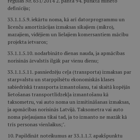
regulas Nr. 651/2014 2. panta 94. punktā minēto
definīciju;
33.1.1.5.9. iekārtu noma, kā arī datorprogrammu un
licenču amortizācijas izmaksas sīkajiem (mikro),
mazajiem, vidējiem un lielajiem komersantiem mācību
projekta ietvaros;
33.1.1.5.10. nodarbināto dienas nauda, ja apmācības
norisinās ārvalstīs ilgāk par vienu dienu;
33.1.1.5.11. pasniedzēju ceļa (transporta) izmaksas par
starpvalstu un starppilsētu ekonomiskās klases
sabiedriskā transporta izmantošanu, tai skaitā kopējās
lietošanas transportlīdzekļa izmantošanu kā
taksometru, vai auto noma un izmitināšanas izmaksas,
ja apmācības norisinās Latvijā. Taksometra vai auto
noma pieļaujama tikai tad, ja to izmanto ne mazāk kā
trīs personas vienlaikus;".
10. Papildināt noteikumus ar 33.1.1.7. apakšpunktu