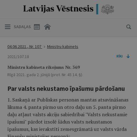
SADAĻAS
04.06.2021., Nr. 107
Ministru kabinets
2021/107.18
RĪKI
Ministru kabineta rīkojums Nr. 369
Rīgā 2021. gada 2. jūnijā (prot. Nr. 45 14. §)
Par valsts nekustamo īpašumu pārdošanu
1. Saskaņā ar Publiskas personas mantas atsavināšanas
likuma 4. panta pirmo un otro daļu un 5. panta pirmo
daļu atļaut valsts akciju sabiedrībai "Valsts nekustamie
īpašumi" pārdot izsolē šādus valsts nekustamos
īpašumus, kas ierakstīti zemesgrāmatā uz valsts vārda
Finanšu ministrijas personā: