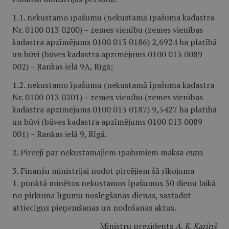
1.1. nekustamo īpašumu (nekustamā īpašuma kadastra
Nr. 0100 013 0200) – zemes vienību (zemes vienības
kadastra apzīmējums 0100 013 0186) 2,6924 ha platībā
un būvi (būves kadastra apzīmējums 0100 013 0089
002) – Rankas ielā 9A, Rīgā;
1.2. nekustamo īpašumu (nekustamā īpašuma kadastra
Nr. 0100 013 0201) – zemes vienību (zemes vienības
kadastra apzīmējums 0100 013 0187) 9,5427 ha platībā
un būvi (būves kadastra apzīmējums 0100 013 0089
001) – Rankas ielā 9, Rīgā.
2. Pircēji par nekustamajiem īpašumiem maksā
euro
.
3. Finanšu ministrijai nodot pircējiem šā rīkojuma
1. punktā minētos nekustamos īpašumus 30 dienu laikā
no pirkuma līgumu noslēgšanas dienas, sastādot
attiecīgus pieņemšanas un nodošanas aktus.
Ministru prezidents
A. K. Kariņš