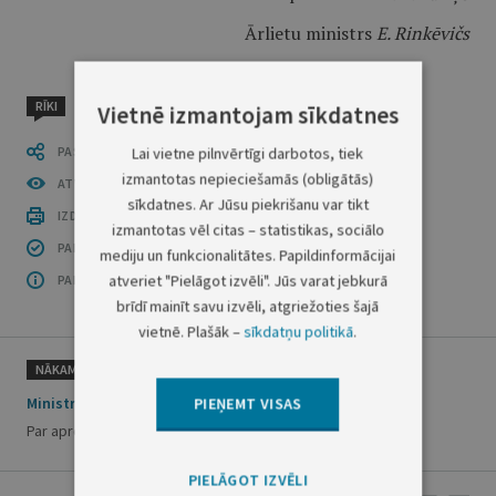
Ārlietu ministrs
E. Rinkēvičs
RĪKI
Vietnē izmantojam sīkdatnes
PASTĀSTI CITIEM
Lai vietne pilnvērtīgi darbotos, tiek
izmantotas nepieciešamās (obligātās)
ATVĒRT PUBLIKĀCIJU (PDF)
sīkdatnes. Ar Jūsu piekrišanu var tikt
IZDRUKĀT PUBLIKĀCIJU
izmantotas vēl citas – statistikas, sociālo
PAR INFORMĀCIJAS DROŠĪBU
mediju un funkcionalitātes. Papildinformācijai
atveriet "Pielāgot izvēli". Jūs varat jebkurā
PAR ŠO GRUPU
brīdī mainīt savu izvēli, atgriežoties šajā
vietnē. Plašāk –
sīkdatņu politikā
.
NĀKAMAIS
Ministru kabineta rīkojums Nr. 370
PIEŅEMT VISAS
Par apropriācijas pārdali
PIELĀGOT IZVĒLI