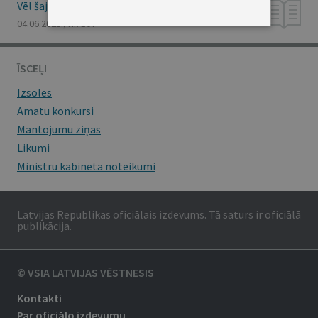
Vēl šajā numurā
04.06.2021., Nr. 107
ĪSCEĻI
Izsoles
Amatu konkursi
Mantojumu ziņas
Likumi
Ministru kabineta noteikumi
Latvijas Republikas oficiālais izdevums. Tā saturs ir oficiālā
publikācija.
© VSIA LATVIJAS VĒSTNESIS
Kontakti
Par oficiālo izdevumu