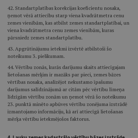
42. Standartplatības korekcijas koeficientu nosaka,
ņemot vērā attiecību starp viena kvadrātmetra cenu
zemes vienībām, kas atbilst zemes standartplatībai, un
viena kvadrātmetra cenu zemes vienībām, kuras
pārsniedz zemes standartplatību.
43. Apgrūtinājumu ietekmi izvērtē atbilstoši šo
noteikumu 3. pielikumam.
44. Vērtību zonās, kurās darījumu skaits attiecīgajam
lietošanas mērķim ir mazāks par pieci, zemes bāzes
vērtības nosaka, analizējot nekustamo īpašumu
darījumus salīdzinājumā ar citām pēc vērtību līmeņa
līdzīgām vērtību zonām un ņemot vērā šo noteikumu
23. punktā minēto apbūves vērtību zonējuma izstrādē
izmantojamo informāciju, kā arī attiecīgā lietošanas
mērķa vērtību ietekmējošos faktorus.
4. Lauku zemes kadastrālo vērtību bāzes izstrāde