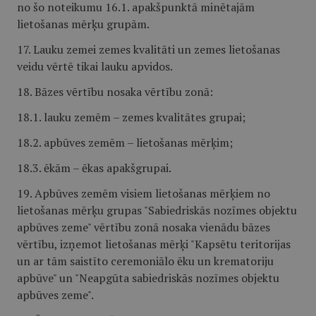
no šo noteikumu 16.1. apakšpunktā minētajām
lietošanas mērķu grupām.
17. Lauku zemei zemes kvalitāti un zemes lietošanas
veidu vērtē tikai lauku apvidos.
18. Bāzes vērtību nosaka vērtību zonā:
18.1. lauku zemēm – zemes kvalitātes grupai;
18.2. apbūves zemēm – lietošanas mērķim;
18.3. ēkām – ēkas apakšgrupai.
19. Apbūves zemēm visiem lietošanas mērķiem no
lietošanas mērķu grupas "Sabiedriskās nozīmes objektu
apbūves zeme" vērtību zonā nosaka vienādu bāzes
vērtību, izņemot lietošanas mērķi "Kapsētu teritorijas
un ar tām saistīto ceremoniālo ēku un krematoriju
apbūve" un "Neapgūta sabiedriskās nozīmes objektu
apbūves zeme".