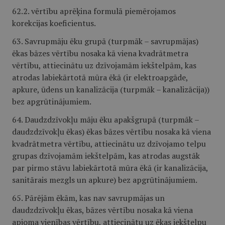
62.2. vērtību aprēķina formulā piemērojamos
korekcijas koeficientus.
63. Savrupmāju ēku grupā (turpmāk – savrupmājas)
ēkas bāzes vērtību nosaka kā viena kvadrātmetra
vērtību, attiecinātu uz dzīvojamām iekštelpām, kas
atrodas labiekārtotā mūra ēkā (ir elektroapgāde,
apkure, ūdens un kanalizācija (turpmāk – kanalizācija))
bez apgrūtinājumiem.
64. Daudzdzīvokļu māju ēku apakšgrupā (turpmāk –
daudzdzīvokļu ēkas) ēkas bāzes vērtību nosaka kā viena
kvadrātmetra vērtību, attiecinātu uz dzīvojamo telpu
grupas dzīvojamām iekštelpām, kas atrodas augstāk
par pirmo stāvu labiekārtotā mūra ēkā (ir kanalizācija,
sanitārais mezgls un apkure) bez apgrūtinājumiem.
65. Pārējām ēkām, kas nav savrupmājas un
daudzdzīvokļu ēkas, bāzes vērtību nosaka kā viena
apjoma vienības vērtību, attiecinātu uz ēkas iekštelpu