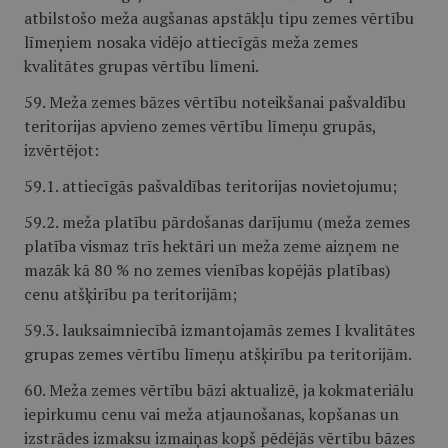
atbilstošo meža augšanas apstākļu tipu zemes vērtību
līmeņiem nosaka vidējo attiecīgās meža zemes
kvalitātes grupas vērtību līmeni.
59. Meža zemes bāzes vērtību noteikšanai pašvaldību
teritorijas apvieno zemes vērtību līmeņu grupās,
izvērtējot:
59.1. attiecīgās pašvaldības teritorijas novietojumu;
59.2. meža platību pārdošanas darījumu (meža zemes
platība vismaz trīs hektāri un meža zeme aizņem ne
mazāk kā 80 % no zemes vienības kopējās platības)
cenu atšķirību pa teritorijām;
59.3. lauksaimniecībā izmantojamās zemes I kvalitātes
grupas zemes vērtību līmeņu atšķirību pa teritorijām.
60. Meža zemes vērtību bāzi aktualizē, ja kokmateriālu
iepirkumu cenu vai meža atjaunošanas, kopšanas un
izstrādes izmaksu izmaiņas kopš pēdējās vērtību bāzes