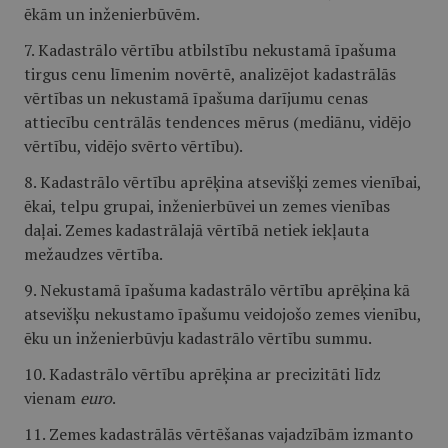
ēkām un inženierbūvēm.
7. Kadastrālo vērtību atbilstību nekustamā īpašuma
tirgus cenu līmenim novērtē, analizējot kadastrālās
vērtības un nekustamā īpašuma darījumu cenas
attiecību centrālās tendences mērus (mediānu, vidējo
vērtību, vidējo svērto vērtību).
8. Kadastrālo vērtību aprēķina atsevišķi zemes vienībai,
ēkai, telpu grupai, inženierbūvei un zemes vienības
daļai. Zemes kadastrālajā vērtībā netiek iekļauta
mežaudzes vērtība.
9. Nekustamā īpašuma kadastrālo vērtību aprēķina kā
atsevišķu nekustamo īpašumu veidojošo zemes vienību,
ēku un inženierbūvju kadastrālo vērtību summu.
10. Kadastrālo vērtību aprēķina ar precizitāti līdz
vienam
euro
.
11. Zemes kadastrālās vērtēšanas vajadzībām izmanto