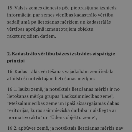
15. Valsts zemes dienests pēc pieprasījuma izsniedz
informāciju par zemes vienības kadastrālo vērtību
sadalījumā pa lietošanas mērķiem un kadastrālās
vērtības aprēķinā izmantotajiem objektu
raksturojošiem datiem.
2. Kadastrālo vērtību bāzes izstrādes vispārīgie
principi
16. Kadastrālās vērtēšanas vajadzībām zemi iedala
atbilstoši noteiktajam lietošanas mērķim:
16.1. lauku zemē, ja noteiktais lietošanas mērķis ir no
lietošanas mērķu grupas "Lauksaimniecības zeme",
"Mežsaimniecības zeme un īpaši aizsargājamās dabas
teritorijas, kurās saimnieciskā darbība ir aizliegta ar
normatīvo aktu" un "Ūdens objektu zeme";
16.2. apbūves zemē, ja noteiktais lietošanas mērķis nav