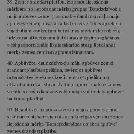
39. Zemes standartplatību, izņemot lietošanas
mērķiem no lietošanas mērķu grupas "Daudzdzīvokļu
māju apbūves zeme" (turpmāk – daudzdzīvokļu māju
apbūves zeme), nosaka kadastrālās vērtības aprēķina
vajadzībām konkrētam lietošanas mērķim kā robežu,
līdz kurai attiecīgajam lietošanas mērķim saglabājas
tieši proporcionāla likumsakarība starp lietošanas
mērķa zemes cenu un apjoma izmaiņām.
40. Apbūvētai daudzdzīvokļu māju apbūves zemei
standartplatību aprēķina, ievērojot apbūves
intensitātes ietekmes koeficientu (4. pielikums)
atkarībā no ēkas stāvu skaita proporcionāli uz zemes
vienības esošo daudzdzīvokļu māju vai to daļu apbūves
laukuma platībai.
41. Neapbūvētai daudzdzīvokļu māju apbūves zemei
standartplatība ir vienāda ar attiecīgās vērtību zonas
lietošanas mērķa "Komercdarbības objektu apbūve"
zemes standartplatību.