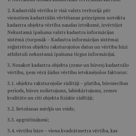
2. Kadastrālā vērtība ir visā valsts teritorijā pēc
vienotiem kadastrālās vērtēšanas principiem noteikta
kadastra objekta vērtība naudas izteiksmē, izvērtējot
Nekustamā īpašuma valsts kadastra informācijas
sistēmā (turpmāk – Kadastra informācijas sistēma)
reģistrētos objektu raksturojošos datus un vērtību bāzi
atbilstoši nekustamā īpašuma tirgus informācijai.
3. Nosakot kadastra objekta (zeme un būves) kadastrālo
vērtību, ņem vērā šādus vērtību ietekmējošos faktorus:
3.1. objektu raksturojošie rādītāji – platība, būvniecības
periods, būves nolietojums, labiekārtojums, zemes
kvalitāte un citi objekta fiziskie rādītāji;
3.2. lietošanas mērķis un veids;
3.3. apgrūtinājumi;
3.4. vērtību bāze – viena kvadrātmetra vērtība, kas