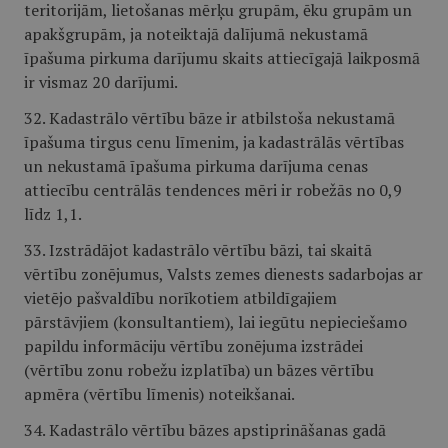
teritorijām, lietošanas mērķu grupām, ēku grupām un
apakšgrupām, ja noteiktajā dalījumā nekustamā
īpašuma pirkuma darījumu skaits attiecīgajā laikposmā
ir vismaz 20 darījumi.
32. Kadastrālo vērtību bāze ir atbilstoša nekustamā
īpašuma tirgus cenu līmenim, ja kadastrālās vērtības
un nekustamā īpašuma pirkuma darījuma cenas
attiecību centrālās tendences mēri ir robežās no 0,9
līdz 1,1.
33. Izstrādājot kadastrālo vērtību bāzi, tai skaitā
vērtību zonējumus, Valsts zemes dienests sadarbojas ar
vietējo pašvaldību norīkotiem atbildīgajiem
pārstāvjiem (konsultantiem), lai iegūtu nepieciešamo
papildu informāciju vērtību zonējuma izstrādei
(vērtību zonu robežu izplatība) un bāzes vērtību
apmēra (vērtību līmenis) noteikšanai.
34. Kadastrālo vērtību bāzes apstiprināšanas gadā