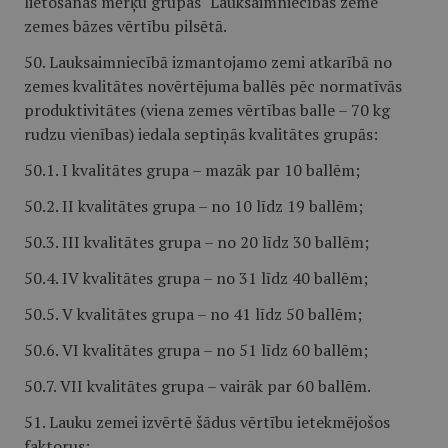
lietošanas mērķu grupas "Lauksaimniecības zeme"
zemes bāzes vērtību pilsētā.
50. Lauksaimniecībā izmantojamo zemi atkarībā no
zemes kvalitātes novērtējuma ballēs pēc normatīvās
produktivitātes (viena zemes vērtības balle – 70 kg
rudzu vienības) iedala septiņās kvalitātes grupās:
50.1. I kvalitātes grupa – mazāk par 10 ballēm;
50.2. II kvalitātes grupa – no 10 līdz 19 ballēm;
50.3. III kvalitātes grupa – no 20 līdz 30 ballēm;
50.4. IV kvalitātes grupa – no 31 līdz 40 ballēm;
50.5. V kvalitātes grupa – no 41 līdz 50 ballēm;
50.6. VI kvalitātes grupa – no 51 līdz 60 ballēm;
50.7. VII kvalitātes grupa – vairāk par 60 ballēm.
51. Lauku zemei izvērtē šādus vērtību ietekmējošos
faktorus: