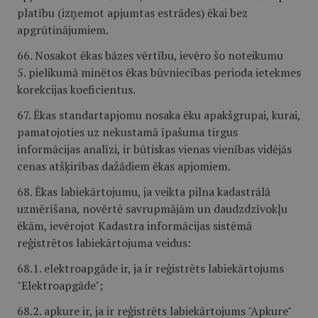
platību (izņemot apjumtas estrādes) ēkai bez
apgrūtinājumiem.
66. Nosakot ēkas bāzes vērtību, ievēro šo noteikumu
5. pielikumā minētos ēkas būvniecības perioda ietekmes
korekcijas koeficientus.
67. Ēkas standartapjomu nosaka ēku apakšgrupai, kurai,
pamatojoties uz nekustamā īpašuma tirgus
informācijas analīzi, ir būtiskas vienas vienības vidējās
cenas atšķirības dažādiem ēkas apjomiem.
68. Ēkas labiekārtojumu, ja veikta pilna kadastrālā
uzmērīšana, novērtē savrupmājām un daudzdzīvokļu
ēkām, ievērojot Kadastra informācijas sistēmā
reģistrētos labiekārtojuma veidus:
68.1. elektroapgāde ir, ja ir reģistrēts labiekārtojums
"Elektroapgāde";
68.2. apkure ir, ja ir reģistrēts labiekārtojums "Apkure"