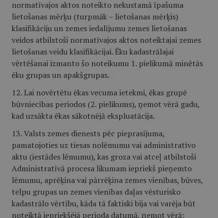
normatīvajos aktos noteikto nekustamā īpašuma
lietošanas mērķu (turpmāk – lietošanas mērķis)
klasifikāciju un zemes iedalījumu zemes lietošanas
veidos atbilstoši normatīvajos aktos noteiktajai zemes
lietošanas veidu klasifikācijai. Ēku kadastrālajai
vērtēšanai izmanto šo noteikumu 1. pielikumā minētās
ēku grupas un apakšgrupas.
12. Lai novērtētu ēkas vecuma ietekmi, ēkas grupē
būvniecības periodos (2. pielikums), ņemot vērā gadu,
kad uzsākta ēkas sākotnējā ekspluatācija.
13. Valsts zemes dienests pēc pieprasījuma,
pamatojoties uz tiesas nolēmumu vai administratīvo
aktu (iestādes lēmumu), kas groza vai atceļ atbilstoši
Administratīvā procesa likumam iepriekš pieņemto
lēmumu, aprēķina vai pārrēķina zemes vienības, būves,
telpu grupas un zemes vienības daļas vēsturisko
kadastrālo vērtību, kāda tā faktiski bija vai varēja būt
noteiktā iepriekšējā perioda datumā, ņemot vērā: