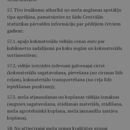
57. Tīro ienākumu atkarībā no meža augšanas apstākļu
tipa aprēķina, pamatojoties uz šādu Centrālās
statistikas pārvaldes informāciju par pēdējiem četriem
gadiem:
57.1. apaļo kokmateriālu vidējās cenas
euro
par
kubikmetru sadalījumā pa koku sugām un kokmateriālu
sortimentiem;
57.2. vidējie izstrādes izdevumi galvenajai cirtei
(kokmateriālu sagatavošana, pievešana (no cirsmas līdz
ceļam), kokmateriālu transportēšana (no ceļa līdz
iepirkšanas punktam));
57.3. meža atjaunošanas un kopšanas vidējās izmaksas
(augsnes sagatavošana, stādāmais materiāls, stādīšana,
meža agrotehniskā kopšana, meža jaunaudžu sastāva
kopšana).
58. No attiecīgajai meža zemes kvalitātes grupai