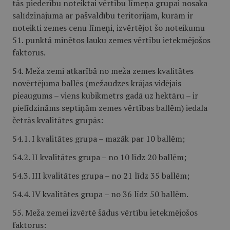
tās piederību noteiktai vērtību līmeņa grupai nosaka
salīdzinājumā ar pašvaldību teritorijām, kurām ir
noteikti zemes cenu līmeņi, izvērtējot šo noteikumu
51. punktā minētos lauku zemes vērtību ietekmējošos
faktorus.
54. Meža zemi atkarībā no meža zemes kvalitātes
novērtējuma ballēs (mežaudzes krājas vidējais
pieaugums – viens kubikmetrs gadā uz hektāru – ir
pielīdzināms septiņām zemes vērtības ballēm) iedala
četrās kvalitātes grupās:
54.1. I kvalitātes grupa – mazāk par 10 ballēm;
54.2. II kvalitātes grupa – no 10 līdz 20 ballēm;
54.3. III kvalitātes grupa – no 21 līdz 35 ballēm;
54.4. IV kvalitātes grupa – no 36 līdz 50 ballēm.
55. Meža zemei izvērtē šādus vērtību ietekmējošos
faktorus: