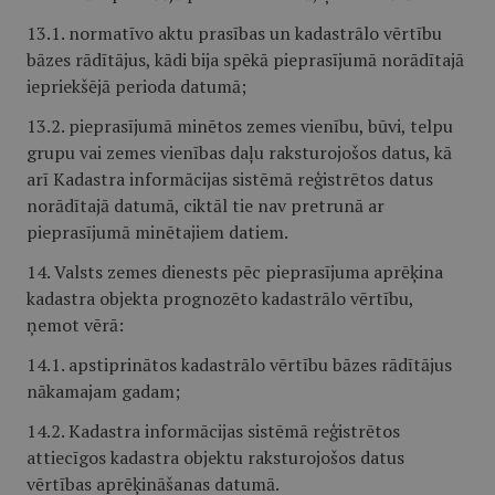
13.1. normatīvo aktu prasības un kadastrālo vērtību
bāzes rādītājus, kādi bija spēkā pieprasījumā norādītajā
iepriekšējā perioda datumā;
13.2. pieprasījumā minētos zemes vienību, būvi, telpu
grupu vai zemes vienības daļu raksturojošos datus, kā
arī Kadastra informācijas sistēmā reģistrētos datus
norādītajā datumā, ciktāl tie nav pretrunā ar
pieprasījumā minētajiem datiem.
14. Valsts zemes dienests pēc pieprasījuma aprēķina
kadastra objekta prognozēto kadastrālo vērtību,
ņemot vērā:
14.1. apstiprinātos kadastrālo vērtību bāzes rādītājus
nākamajam gadam;
14.2. Kadastra informācijas sistēmā reģistrētos
attiecīgos kadastra objektu raksturojošos datus
vērtības aprēķināšanas datumā.