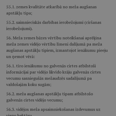
55.1. zemes kvalitāte atkarībā no meža augšanas
apstākļu tipa;
55.2. saimnieciskās darbības ierobežojumi (ciršanas
ierobežojumi).
56. Meža zemes bāzes vērtību noteikšanai aprēķina
meža zemes vidējo vērtību līmeni dalījumā pa meža
augšanas apstākļu tipiem, izmantojot ienākumu pieeju
un ņemot vērā:
56.1. tīro ienākumu no galvenās cirtes atbilstoši
informācijai par vidējo likvīdo krāju galvenās cirtes
vecumu sasniegušās mežaudzēs sadalījumā pa
valdošajām koku sugām;
56.2. meža augšanas apstākļu tipam atbilstošo
galvenās cirtes vidējo vecumu;
56.3. vidējos meža apsaimniekošanas izdevumus uz
vienu hektāru.