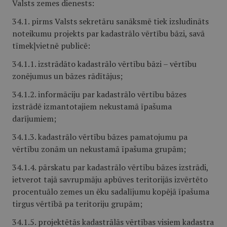
Valsts zemes dienests:
34.1. pirms Valsts sekretāru sanāksmē tiek izsludināts
noteikumu projekts par kadastrālo vērtību bāzi, savā
tīmekļvietnē publicē:
34.1.1. izstrādāto kadastrālo vērtību bāzi – vērtību
zonējumus un bāzes rādītājus;
34.1.2. informāciju par kadastrālo vērtību bāzes
izstrādē izmantotajiem nekustamā īpašuma
darījumiem;
34.1.3. kadastrālo vērtību bāzes pamatojumu pa
vērtību zonām un nekustamā īpašuma grupām;
34.1.4. pārskatu par kadastrālo vērtību bāzes izstrādi,
ietverot tajā savrupmāju apbūves teritorijās izvērtēto
procentuālo zemes un ēku sadalījumu kopējā īpašuma
tirgus vērtībā pa teritoriju grupām;
34.1.5. projektētās kadastrālās vērtības visiem kadastra