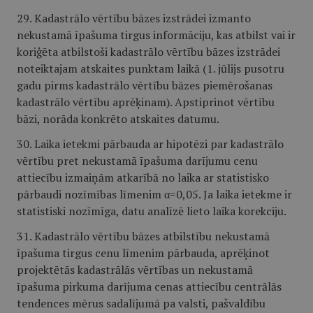
29. Kadastrālo vērtību bāzes izstrādei izmanto
nekustamā īpašuma tirgus informāciju, kas atbilst vai ir
koriģēta atbilstoši kadastrālo vērtību bāzes izstrādei
noteiktajam atskaites punktam laikā (1. jūlijs pusotru
gadu pirms kadastrālo vērtību bāzes piemērošanas
kadastrālo vērtību aprēķinam). Apstiprinot vērtību
bāzi, norāda konkrēto atskaites datumu.
30. Laika ietekmi pārbauda ar hipotēzi par kadastrālo
vērtību pret nekustamā īpašuma darījumu cenu
attiecību izmaiņām atkarībā no laika ar statistisko
pārbaudi nozīmības līmenim α=0,05. Ja laika ietekme ir
statistiski nozīmīga, datu analīzē lieto laika korekciju.
31. Kadastrālo vērtību bāzes atbilstību nekustamā
īpašuma tirgus cenu līmenim pārbauda, aprēķinot
projektētās kadastrālās vērtības un nekustamā
īpašuma pirkuma darījuma cenas attiecību centrālās
tendences mērus sadalījumā pa valsti, pašvaldību