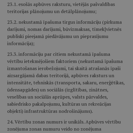
23.1. esošās apbūves raksturu, vietējās pašvaldības
teritorijas plānojumu un detālplānojumu;
23.2. nekustamā īpašuma tirgus informāciju (pirkuma
darījumi, nomas darījumi, būvizmaksas, tīmekļvietnēs
publiski pieejamā piedāvājumu un pieprasījumu
informācija);
23.3. informāciju par citiem nekustamā īpašuma
vērtību ietekmējošiem faktoriem (nekustamā īpašuma
izmantošanas ierobežojumi, tai skaitā atrašanās īpaši
aizsargājamā dabas teritorijā, apbūves raksturs un
intensitāte, tehniskās (transporta, sakaru, enerģētikas,
ūdensapgādes) un sociālās (izglītības, zinātnes,
veselības un sociālās aprūpes, valsts pārvaldes,
sabiedrisko pakalpojumu, kultūras un rekreācijas
objekti) infrastruktūras nodrošinājums).
24. Vērtību zonas numurs ir unikāls. Apbūves vērtību
zonējuma zonas numuru veido no zonējuma