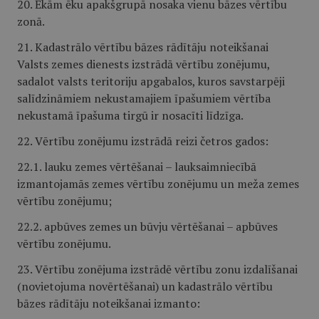
20. Ēkām ēku apakšgrupā nosaka vienu bāzes vērtību
zonā.
21. Kadastrālo vērtību bāzes rādītāju noteikšanai
Valsts zemes dienests izstrādā vērtību zonējumu,
sadalot valsts teritoriju apgabalos, kuros savstarpēji
salīdzināmiem nekustamajiem īpašumiem vērtība
nekustamā īpašuma tirgū ir nosacīti līdzīga.
22. Vērtību zonējumu izstrādā reizi četros gados:
22.1. lauku zemes vērtēšanai – lauksaimniecībā
izmantojamās zemes vērtību zonējumu un meža zemes
vērtību zonējumu;
22.2. apbūves zemes un būvju vērtēšanai – apbūves
vērtību zonējumu.
23. Vērtību zonējuma izstrādē vērtību zonu izdalīšanai
(novietojuma novērtēšanai) un kadastrālo vērtību
bāzes rādītāju noteikšanai izmanto: