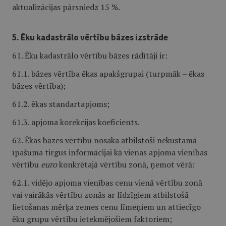
aktualizācijas pārsniedz 15 %.
5. Ēku kadastrālo vērtību bāzes izstrāde
61. Ēku kadastrālo vērtību bāzes rādītāji ir:
61.1. bāzes vērtība ēkas apakšgrupai (turpmāk – ēkas
bāzes vērtība);
61.2. ēkas standartapjoms;
61.3. apjoma korekcijas koeficients.
62. Ēkas bāzes vērtību nosaka atbilstoši nekustamā
īpašuma tirgus informācijai kā vienas apjoma vienības
vērtību
euro
konkrētajā vērtību zonā, ņemot vērā:
62.1. vidējo apjoma vienības cenu vienā vērtību zonā
vai vairākās vērtību zonās ar līdzīgiem atbilstošā
lietošanas mērķa zemes cenu līmeņiem un attiecīgo
ēku grupu vērtību ietekmējošiem faktoriem;