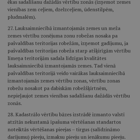
ēkas sadalīšanu dažādās vērtību zonās (izņemot zemes
vienības zem ceļiem, dzelzceļiem, ūdenstilpēm,
pludmalēm).
27. Lauksaimniecībā izmantojamās zemes un meža
zemes vērtību zonējuma zonu robežas nosaka pa
pašvaldības teritorijas robežām, izņemot gadījumu, ja
pašvaldības teritorijas robeža starp atšķirīgām vērtību
līmeņa teritorijām sadala līdzīgas kvalitātes
lauksaimniecībā izmantojamās zemes. Tad vienā
pašvaldības teritorijā veido vairākas lauksaimniecībā
izmantojamās zemes vērtību zonas, vērtību zonas
robežu nosakot pa dabiskām robežšķirtnēm,
nepieļaujot zemes vienības sadalīšanu dažādās vērtību
zonās.
28. Kadastrālo vērtību bāzes izstrādē izmanto valstī
atzītās nekustamā īpašuma vērtēšanas standartos
noteiktās vērtēšanas pieejas – tirgus (salīdzināmo
darījumu) pieeju, izmaksu pieeju un ienākumu pieeju.