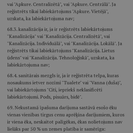
vai "Apkure. Centralizētā", vai "Apkure. Centrālā". Ja
reģistrēts tikai labiekārtojums "Apkure. Vietējā",
uzskata, ka labiekārtojuma nav;
68.3. kanalizācija ir, ja ir reģistrēts labiekārtojums
"Kanalizācija" vai "Kanalizācija. Centralizētā", vai
"Kanalizācija. Individuālā", vai "Kanalizācija. Lokālā". Ja
reģistrēts tikai labiekārtojums "Kanalizācija. Lietus
ūdens" vai "Kanalizācija. Tehnoloģiskā", uzskata, ka
labiekārtojuma nav;
68.4. sanitārais mezgls ir, ja ir reģistrēta telpa, kuras
nosaukums ietver nozīmi "Tualete" vai "Vanna (duša)",
vai labiekārtojums "Citi, iepriekš neklasificēti
labiekārtojumi. Pods, pisuārs, bidē".
69. Nekustamā īpašuma darījuma sastāvā esošo ēku
vienas vienības tirgus cenu aprēķina darījumiem, kuros
ir viena ēka, neskaitot palīgēkas, ēkas nolietojums nav
lielāks par 50 % un zemes platība ir samērīga: