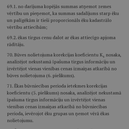
69.1. no darījuma kopējās summas atņemot zemes
vērtību un pieņemot, ka summas sadalījums starp ēku
un palīgēkām ir tieši proporcionāls ēku kadastrālo
vērtību attiecībām;
69.2. ēkas tirgus cenu dalot ar ēkas attiecīgo apjoma
rādītāju.
70. Būves nolietojuma korekcijas koeficientu K
nosaka,
s
analizējot nekustamā īpašuma tirgus informāciju un
izvērtējot vienas vienības cenas izmaiņas atkarībā no
būves nolietojuma (6. pielikums).
71. Ēkas būvniecības perioda ietekmes korekcijas
koeficientu (5. pielikums) nosaka, analizējot nekustamā
īpašuma tirgus informāciju un izvērtējot vienas
vienības cenas izmaiņas atkarībā no būvniecības
perioda, ievērojot ēku grupas un ņemot vērā ēkas
nolietojumu.