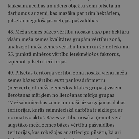
lauksaimniecības un ūdens objektu zemi pilsētā un
darījumus ar zemi, kas mazāka par trim hektāriem,
pilsētai piegulošajās vietējās pašvaldībās.
48. Meža zemes bāzes vērtību nosaka
euro
par hektāru
visām meža zemes kvalitātes grupām vērtību zonā,
analizējot meža zemes vērtību līmeni un šo noteikumu
55. punktā minētos vērtību ietekmējošos faktorus,
izņemot pilsētu teritorijas.
49. Pilsētas teritorijā vērtību zonā nosaka vienu meža
zemes bāzes vērtību
euro
par kvadrātmetru
(neizvērtējot meža zemes kvalitātes grupas) visiem
lietošanas mērķiem no lietošanas mērķu grupas
"Mežsaimniecības zeme un īpaši aizsargājamās dabas
teritorijas, kurās saimnieciskā darbība ir aizliegta ar
normatīvo aktu". Bāzes vērtību nosaka, ņemot vērā
augstāko meža zemes bāzes vērtību pašvaldības
teritorijās, kas robežojas ar attiecīgo pilsētu, kā arī