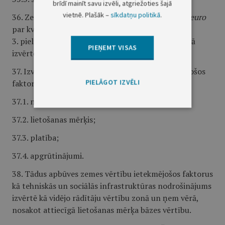
brīdī mainīt savu izvēli, atgriežoties šajā
vietnē. Plašāk –
sīkdatņu politikā
.
36. Zemes bāzes vērtību standartplatībai nosaka
euro
par kvadrātmetru, ņemot vērā šo noteikumu
3. pielikumā minētos kadastrālās vērtības aprēķinā
PIEŅEMT VISAS
izvērtējamos apgrūtinājumus.
37. Izvērtē šādus apbūves zemes vērtību ietekmējošos
PIELĀGOT IZVĒLI
faktorus:
37.1. novietojums (zemes vērtību zona);
37.2. lietošanas mērķis;
37.3. platība;
37.4. apgrūtinājumi.
38. Tādus apbūves zemes vērtību ietekmējošos faktorus
kā tehniskās un sociālās infrastruktūras nodrošinājums
izvērtē kā vidējo rādītāju vērtību zonā un ņem vērā,
nosakot attiecīgā lietošanas mērķa bāzes vērtību.