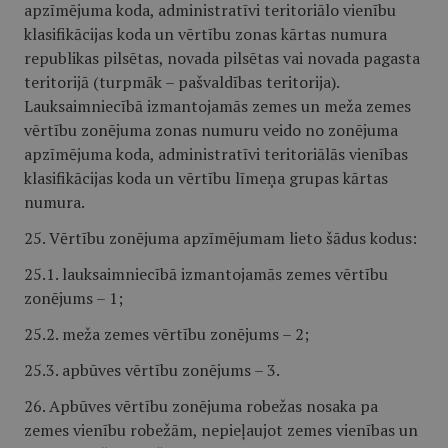
apzīmējuma koda, administratīvi teritoriālo vienību
klasifikācijas koda un vērtību zonas kārtas numura
republikas pilsētas, novada pilsētas vai novada pagasta
teritorijā (turpmāk – pašvaldības teritorija).
Lauksaimniecībā izmantojamās zemes un meža zemes
vērtību zonējuma zonas numuru veido no zonējuma
apzīmējuma koda, administratīvi teritoriālās vienības
klasifikācijas koda un vērtību līmeņa grupas kārtas
numura.
25. Vērtību zonējuma apzīmējumam lieto šādus kodus:
25.1. lauksaimniecībā izmantojamās zemes vērtību
zonējums – 1;
25.2. meža zemes vērtību zonējums – 2;
25.3. apbūves vērtību zonējums – 3.
26. Apbūves vērtību zonējuma robežas nosaka pa
zemes vienību robežām, nepieļaujot zemes vienības un