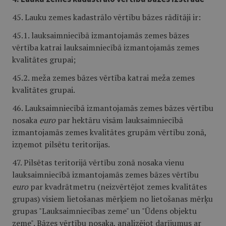
45. Lauku zemes kadastrālo vērtību bāzes rādītāji ir:
45.1. lauksaimniecībā izmantojamās zemes bāzes
vērtība katrai lauksaimniecībā izmantojamās zemes
kvalitātes grupai;
45.2. meža zemes bāzes vērtība katrai meža zemes
kvalitātes grupai.
46. Lauksaimniecībā izmantojamās zemes bāzes vērtību
nosaka
euro
par hektāru visām lauksaimniecībā
izmantojamās zemes kvalitātes grupām vērtību zonā,
izņemot pilsētu teritorijas.
47. Pilsētas teritorijā vērtību zonā nosaka vienu
lauksaimniecībā izmantojamās zemes bāzes vērtību
euro
par kvadrātmetru (neizvērtējot zemes kvalitātes
grupas) visiem lietošanas mērķiem no lietošanas mērķu
grupas "Lauksaimniecības zeme" un "Ūdens objektu
zeme". Bāzes vērtību nosaka, analizējot darījumus ar