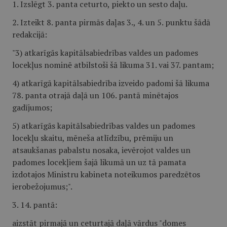
1. Izslēgt 3. panta ceturto, piekto un sesto daļu.
2. Izteikt 8. panta pirmās daļas 3., 4. un 5. punktu šādā
redakcijā:
"3) atkarīgās kapitālsabiedrības valdes un padomes
locekļus nominē atbilstoši šā likuma 31. vai 37. pantam;
4) atkarīgā kapitālsabiedrība izveido padomi šā likuma
78. panta otrajā daļā un 106. pantā minētajos
gadījumos;
5) atkarīgās kapitālsabiedrības valdes un padomes
locekļu skaitu, mēneša atlīdzību, prēmiju un
atsaukšanas pabalstu nosaka, ievērojot valdes un
padomes locekļiem šajā likumā un uz tā pamata
izdotajos Ministru kabineta noteikumos paredzētos
ierobežojumus;".
3. 14. pantā:
aizstāt pirmajā un ceturtajā daļā vārdus "domes