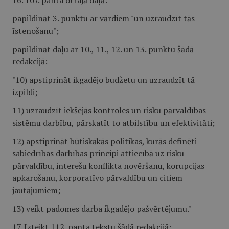
16. 107. panta otrajā daļā:
papildināt 3. punktu ar vārdiem "un uzraudzīt tās
īstenošanu";
papildināt daļu ar 10., 11., 12. un 13. punktu šādā
redakcijā:
"10) apstiprināt ikgadējo budžetu un uzraudzīt tā
izpildi;
11) uzraudzīt iekšējās kontroles un risku pārvaldības
sistēmu darbību, pārskatīt to atbilstību un efektivitāti;
12) apstiprināt būtiskākās politikas, kurās definēti
sabiedrības darbības principi attiecībā uz risku
pārvaldību, interešu konflikta novēršanu, korupcijas
apkarošanu, korporatīvo pārvaldību un citiem
jautājumiem;
13) veikt padomes darba ikgadējo pašvērtējumu."
17. Izteikt 112. panta tekstu šādā redakcijā: