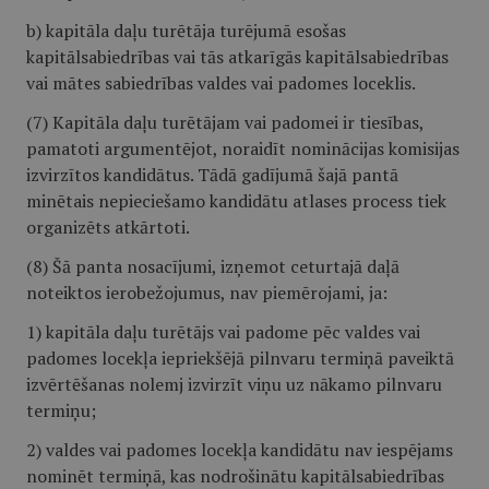
b) kapitāla daļu turētāja turējumā esošas
kapitālsabiedrības vai tās atkarīgās kapitālsabiedrības
vai mātes sabiedrības valdes vai padomes loceklis.
(7) Kapitāla daļu turētājam vai padomei ir tiesības,
pamatoti argumentējot, noraidīt nominācijas komisijas
izvirzītos kandidātus. Tādā gadījumā šajā pantā
minētais nepieciešamo kandidātu atlases process tiek
organizēts atkārtoti.
(8) Šā panta nosacījumi, izņemot ceturtajā daļā
noteiktos ierobežojumus, nav piemērojami, ja:
1) kapitāla daļu turētājs vai padome pēc valdes vai
padomes locekļa iepriekšējā pilnvaru termiņā paveiktā
izvērtēšanas nolemj izvirzīt viņu uz nākamo pilnvaru
termiņu;
2) valdes vai padomes locekļa kandidātu nav iespējams
nominēt termiņā, kas nodrošinātu kapitālsabiedrības