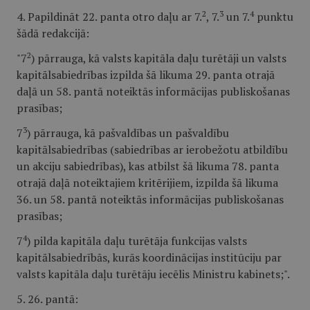
2
3
4
4. Papildināt 22. panta otro daļu ar 7.
, 7.
un 7.
punktu
šādā redakcijā:
2
"7
) pārrauga, kā valsts kapitāla daļu turētāji un valsts
kapitālsabiedrības izpilda šā likuma 29. panta otrajā
daļā un 58. pantā noteiktās informācijas publiskošanas
prasības;
3
7
) pārrauga, kā pašvaldības un pašvaldību
kapitālsabiedrības (sabiedrības ar ierobežotu atbildību
un akciju sabiedrības), kas atbilst šā likuma 78. panta
otrajā daļā noteiktajiem kritērijiem, izpilda šā likuma
36. un 58. pantā noteiktās informācijas publiskošanas
prasības;
4
7
) pilda kapitāla daļu turētāja funkcijas valsts
kapitālsabiedrībās, kurās koordinācijas institūciju par
valsts kapitāla daļu turētāju iecēlis Ministru kabinets;".
5. 26. pantā: