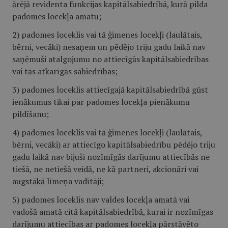
ārējā revidenta funkcijas kapitālsabiedrībā, kurā pilda
padomes locekļa amatu;
2) padomes loceklis vai tā ģimenes locekļi (laulātais,
bērni, vecāki) nesaņem un pēdējo triju gadu laikā nav
saņēmuši atalgojumu no attiecīgās kapitālsabiedrības
vai tās atkarīgās sabiedrības;
3) padomes loceklis attiecīgajā kapitālsabiedrībā gūst
ienākumus tikai par padomes locekļa pienākumu
pildīšanu;
4) padomes loceklis vai tā ģimenes locekļi (laulātais,
bērni, vecāki) ar attiecīgo kapitālsabiedrību pēdējo triju
gadu laikā nav bijuši nozīmīgās darījumu attiecībās ne
tiešā, ne netiešā veidā, ne kā partneri, akcionāri vai
augstākā līmeņa vadītāji;
5) padomes loceklis nav valdes locekļa amatā vai
vadošā amatā citā kapitālsabiedrībā, kurai ir nozīmīgas
darījumu attiecības ar padomes locekļa pārstāvēto