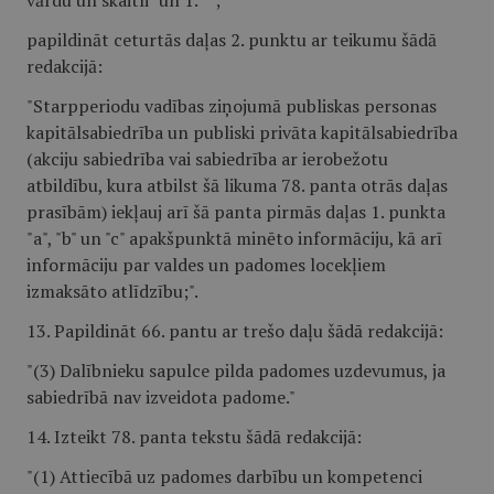
vārdu un skaitli "un 1.
";
papildināt ceturtās daļas 2. punktu ar teikumu šādā
redakcijā:
"Starpperiodu vadības ziņojumā publiskas personas
kapitālsabiedrība un publiski privāta kapitālsabiedrība
(akciju sabiedrība vai sabiedrība ar ierobežotu
atbildību, kura atbilst šā likuma 78. panta otrās daļas
prasībām) iekļauj arī šā panta pirmās daļas 1. punkta
"a", "b" un "c" apakšpunktā minēto informāciju, kā arī
informāciju par valdes un padomes locekļiem
izmaksāto atlīdzību;".
13. Papildināt 66. pantu ar trešo daļu šādā redakcijā:
"(3) Dalībnieku sapulce pilda padomes uzdevumus, ja
sabiedrībā nav izveidota padome."
14. Izteikt 78. panta tekstu šādā redakcijā:
"(1) Attiecībā uz padomes darbību un kompetenci