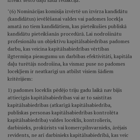
izteikt sesto daļu šādā redakcijā:
"(6) Nominācijas komisija izvērtē un izvirza kandidātu
(kandidātus) ievēlēšanai valdes vai padomes locekļa
amatā no tiem kandidātiem, kas pieteikušies publiskā
kandidātu pieteikšanās procedūrā. Lai nodrošinātu
profesionālu un objektīvu kapitālsabiedrības padomes
darbu, kas veicina kapitālsabiedrības vērtības
ilgtermiņa pieaugumu un darbības efektivitāti, kapitāla
daļu turētājs nodrošina, ka vismaz puse no padomes
locekļiem ir neatkarīgi un atbilst visiem šādiem
kritērijiem:
1) padomes loceklis pēdējo triju gadu laikā nav bijis
attiecīgās kapitālsabiedrības vai ar to saistītas
kapitālsabiedrības (atkarīgā kapitālsabiedrība,
publiskas personas kapitālsabiedrības kontrolēta
kapitālsabiedrība) valdes loceklis, kontrolieris,
darbinieks, prokūrists vai komercpilnvarnieks, ārējais
revidents, ne arī darbinieks kapitālsabiedrībā, kas veic