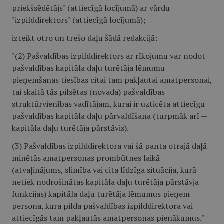
priekšsēdētājs" (attiecīgā locījumā) ar vārdu
"izpilddirektors" (attiecīgā locījumā);
izteikt otro un trešo daļu šādā redakcijā:
"(2) Pašvaldības izpilddirektors ar rīkojumu var nodot
pašvaldības kapitāla daļu turētāja lēmumu
pieņemšanas tiesības citai tam pakļautai amatpersonai,
tai skaitā tās pilsētas (novada) pašvaldības
struktūrvienības vadītājam, kurai ir uzticēta attiecīgu
pašvaldības kapitāla daļu pārvaldīšana (turpmāk arī —
kapitāla daļu turētāja pārstāvis).
(3) Pašvaldības izpilddirektora vai šā panta otrajā daļā
minētās amatpersonas prombūtnes laikā
(atvaļinājums, slimība vai cita līdzīga situācija, kurā
netiek nodrošinātas kapitāla daļu turētāja pārstāvja
funkcijas) kapitāla daļu turētāja lēmumus pieņem
persona, kura pilda pašvaldības izpilddirektora vai
attiecīgās tam pakļautās amatpersonas pienākumus."