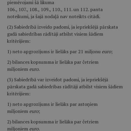
piemērojami šā likuma
106., 107., 108., 109., 110., 111. un 112. panta
noteikumi, ja šajā nodaļā nav noteikts citādi.
(2) Sabiedrībā izveido padomi, ja iepriekšējā pārskata
gadā sabiedrības rādītāji atbilst visiem šādiem
kritērijiem:
1) neto apgrozījums ir lielāks par 21 miljonu
euro
;
2) bilances kopsumma ir lielāka par četriem
miljoniem
euro
.
(3) Sabiedrībā var izveidot padomi, ja iepriekšējā
pārskata gadā sabiedrības rādītāji atbilst visiem šādiem
kritērijiem:
1) neto apgrozījums ir lielāks par astoņiem
miljoniem
euro
;
2) bilances kopsumma ir lielāka par četriem
miljoniem
euro
.