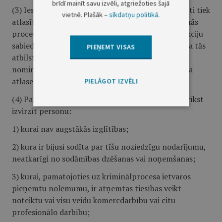
brīdī mainīt savu izvēli, atgriežoties šajā
(3) Iespējamie valdes un padomes locekļu kandidāti tiek
vietnē. Plašāk –
sīkdatņu politikā
.
atlasīti, organizējot publisku kandidātu pieteikšanās
procedūru. Atlasot valdes vai padomes locekļus akciju
sabiedrībā un sabiedrībā ar ierobežotu atbildību, ja tās
PIEŅEMT VISAS
atbilst šā likuma 78. panta otrās daļas prasībām,
nominēšanas procesā papildus piesaista personāla
atlases konsultantu.
PIELĀGOT IZVĒLI
(4) Par valdes vai padomes locekļa kandidātu nedrīkst
izvirzīt personu:
1) kurai nav augstākās izglītības;
2) kura ir bijusi sodīta par tīšu noziedzīgu nodarījumu,
neatkarīgi no sodāmības dzēšanas vai noņemšanas;
3) kurai, pamatojoties uz kriminālprocesa ietvaros
pieņemtu nolēmumu, ir atņemtas tiesības veikt
noteiktu vai visu veidu komercdarbību vai citu
profesionālo darbību;