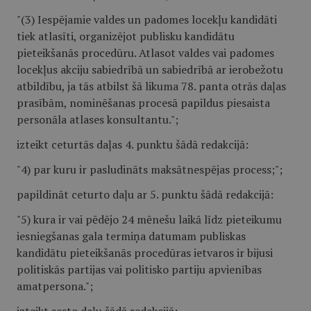
"(3) Iespējamie valdes un padomes locekļu kandidāti
tiek atlasīti, organizējot publisku kandidātu
pieteikšanās procedūru. Atlasot valdes vai padomes
locekļus akciju sabiedrībā un sabiedrībā ar ierobežotu
atbildību, ja tās atbilst šā likuma 78. panta otrās daļas
prasībām, nominēšanas procesā papildus piesaista
personāla atlases konsultantu.";
izteikt ceturtās daļas 4. punktu šādā redakcijā:
"4) par kuru ir pasludināts maksātnespējas process;";
papildināt ceturto daļu ar 5. punktu šādā redakcijā:
"5) kura ir vai pēdējo 24 mēnešu laikā līdz pieteikumu
iesniegšanas gala termiņa datumam publiskas
kandidātu pieteikšanās procedūras ietvaros ir bijusi
politiskās partijas vai politisko partiju apvienības
amatpersona.";