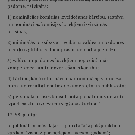
padome, tai skaitā:
1) nominācijas komisijas izveidošanas kārtību, sastāvu
un nominācijas komisijas locekļiem izvirzāmās
prasības;
2) minimālās prasības attiecībā uz valdes un padomes
locekļu izglītību, valodu prasmi un darba pieredzi;
3) valdes un padomes locekļiem nepieciešamās
kompetences un to novērtēšanas kārtību;
4) kārtību, kādā informācija par nominācijas procesa
norisi un rezultātiem tiek dokumentēta un publiskota;
5) personāla atlases konsultanta pienākumus un ar to
izpildi saistīto izdevumu segšanas kārtību."
12. 58. pantā:
papildināt pirmās daļas 1. punkta "a" apakšpunktu ar
vārdiem "vismaz par pēdējiem pieciem gadiem";