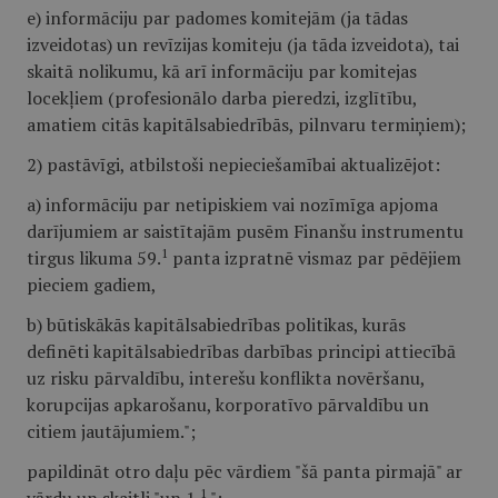
e) informāciju par padomes komitejām (ja tādas
izveidotas) un revīzijas komiteju (ja tāda izveidota), tai
skaitā nolikumu, kā arī informāciju par komitejas
locekļiem (profesionālo darba pieredzi, izglītību,
amatiem citās kapitālsabiedrībās, pilnvaru termiņiem);
2) pastāvīgi, atbilstoši nepieciešamībai aktualizējot:
a) informāciju par netipiskiem vai nozīmīga apjoma
darījumiem ar saistītajām pusēm Finanšu instrumentu
1
tirgus likuma 59.
panta izpratnē vismaz par pēdējiem
pieciem gadiem,
b) būtiskākās kapitālsabiedrības politikas, kurās
definēti kapitālsabiedrības darbības principi attiecībā
uz risku pārvaldību, interešu konflikta novēršanu,
korupcijas apkarošanu, korporatīvo pārvaldību un
citiem jautājumiem.";
papildināt otro daļu pēc vārdiem "šā panta pirmajā" ar
1