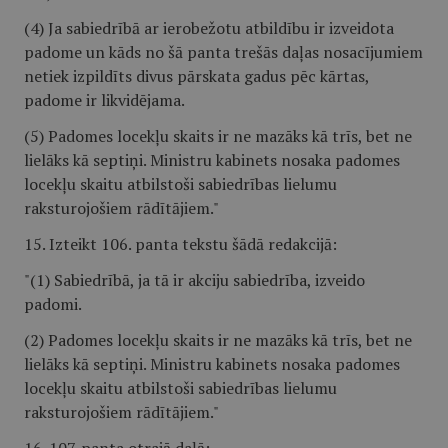
(4) Ja sabiedrībā ar ierobežotu atbildību ir izveidota
padome un kāds no šā panta trešās daļas nosacījumiem
netiek izpildīts divus pārskata gadus pēc kārtas,
padome ir likvidējama.
(5) Padomes locekļu skaits ir ne mazāks kā trīs, bet ne
lielāks kā septiņi. Ministru kabinets nosaka padomes
locekļu skaitu atbilstoši sabiedrības lielumu
raksturojošiem rādītājiem."
15. Izteikt 106. panta tekstu šādā redakcijā:
"(1) Sabiedrībā, ja tā ir akciju sabiedrība, izveido
padomi.
(2) Padomes locekļu skaits ir ne mazāks kā trīs, bet ne
lielāks kā septiņi. Ministru kabinets nosaka padomes
locekļu skaitu atbilstoši sabiedrības lielumu
raksturojošiem rādītājiem."