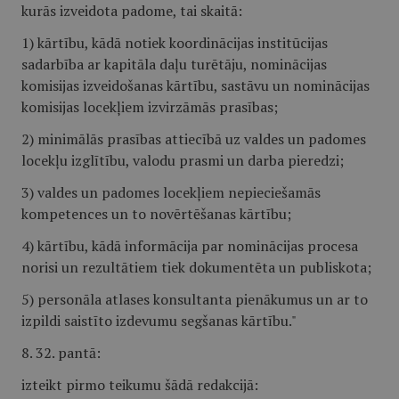
kurās izveidota padome, tai skaitā:
1) kārtību, kādā notiek koordinācijas institūcijas
sadarbība ar kapitāla daļu turētāju, nominācijas
komisijas izveidošanas kārtību, sastāvu un nominācijas
komisijas locekļiem izvirzāmās prasības;
2) minimālās prasības attiecībā uz valdes un padomes
locekļu izglītību, valodu prasmi un darba pieredzi;
3) valdes un padomes locekļiem nepieciešamās
kompetences un to novērtēšanas kārtību;
4) kārtību, kādā informācija par nominācijas procesa
norisi un rezultātiem tiek dokumentēta un publiskota;
5) personāla atlases konsultanta pienākumus un ar to
izpildi saistīto izdevumu segšanas kārtību."
8. 32. pantā:
izteikt pirmo teikumu šādā redakcijā: