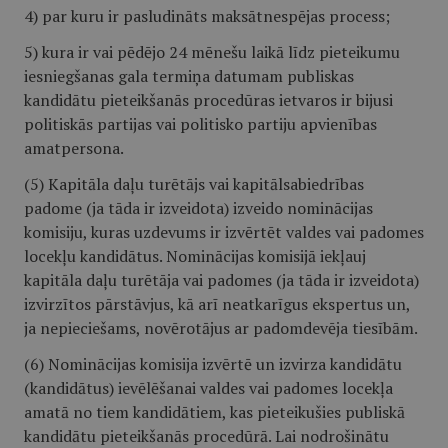
4) par kuru ir pasludināts maksātnespējas process;
5) kura ir vai pēdējo 24 mēnešu laikā līdz pieteikumu
iesniegšanas gala termiņa datumam publiskas
kandidātu pieteikšanās procedūras ietvaros ir bijusi
politiskās partijas vai politisko partiju apvienības
amatpersona.
(5) Kapitāla daļu turētājs vai kapitālsabiedrības
padome (ja tāda ir izveidota) izveido nominācijas
komisiju, kuras uzdevums ir izvērtēt valdes vai padomes
locekļu kandidātus. Nominācijas komisijā iekļauj
kapitāla daļu turētāja vai padomes (ja tāda ir izveidota)
izvirzītos pārstāvjus, kā arī neatkarīgus ekspertus un,
ja nepieciešams, novērotājus ar padomdevēja tiesībām.
(6) Nominācijas komisija izvērtē un izvirza kandidātu
(kandidātus) ievēlēšanai valdes vai padomes locekļa
amatā no tiem kandidātiem, kas pieteikušies publiskā
kandidātu pieteikšanās procedūrā. Lai nodrošinātu