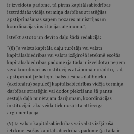
ir izveidota padome, tā pirms kapitālsabiedrības
izstrādātās vidēja termiņa darbības stratēģijas
apstiprināšanas saņem nozares ministrijas un
koordinācijas institūcijas atzinumu.";
izteikt astoto un devīto daļu šādā redakcijā:
"(8) Ja valsts kapitāla daļu turētājs vai valsts
kapitālsabiedrības vai valsts izšķirošā ietekmē esošās
kapitālsabiedrības padome (ja tāda ir izveidota) neņem
vērā koordinācijas institūcijas atzinumā norādīto, tad,
apstiprinot [izlietojot balsstiesības dalībnieku
(akcionāru) sapulcē] kapitālsabiedrības vidēja termiņa
darbības stratēģiju vai dodot piekrišanu šā panta
sestajā daļā minētajam darījumam, koordinācijas
institūcijai rakstveidā tiek nosūtīta attiecīga
argumentācija.
(9) Ja valsts kapitālsabiedrības vai valsts izšķirošā
ietekmē esošās kapitālsabiedrības padome (ja tāda ir