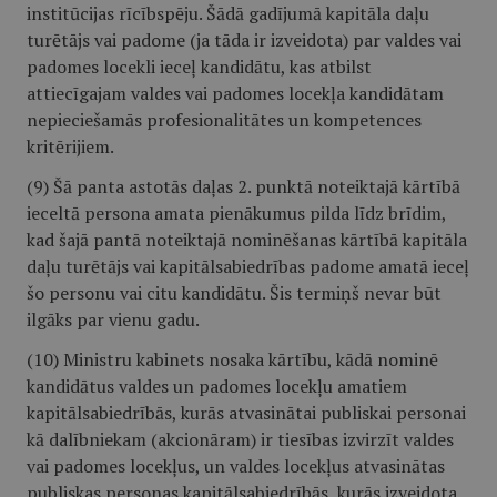
institūcijas rīcībspēju. Šādā gadījumā kapitāla daļu
turētājs vai padome (ja tāda ir izveidota) par valdes vai
padomes locekli ieceļ kandidātu, kas atbilst
attiecīgajam valdes vai padomes locekļa kandidātam
nepieciešamās profesionalitātes un kompetences
kritērijiem.
(9) Šā panta astotās daļas 2. punktā noteiktajā kārtībā
ieceltā persona amata pienākumus pilda līdz brīdim,
kad šajā pantā noteiktajā nominēšanas kārtībā kapitāla
daļu turētājs vai kapitālsabiedrības padome amatā ieceļ
šo personu vai citu kandidātu. Šis termiņš nevar būt
ilgāks par vienu gadu.
(10) Ministru kabinets nosaka kārtību, kādā nominē
kandidātus valdes un padomes locekļu amatiem
kapitālsabiedrībās, kurās atvasinātai publiskai personai
kā dalībniekam (akcionāram) ir tiesības izvirzīt valdes
vai padomes locekļus, un valdes locekļus atvasinātas
publiskas personas kapitālsabiedrībās, kurās izveidota