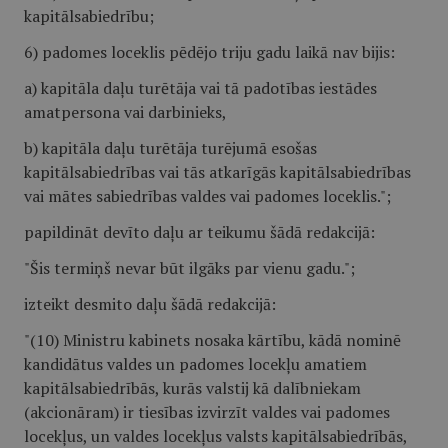
kapitālsabiedrību;
6) padomes loceklis pēdējo triju gadu laikā nav bijis:
a) kapitāla daļu turētāja vai tā padotības iestādes
amatpersona vai darbinieks,
b) kapitāla daļu turētāja turējumā esošas
kapitālsabiedrības vai tās atkarīgās kapitālsabiedrības
vai mātes sabiedrības valdes vai padomes loceklis.";
papildināt devīto daļu ar teikumu šādā redakcijā:
"Šis termiņš nevar būt ilgāks par vienu gadu.";
izteikt desmito daļu šādā redakcijā:
"(10) Ministru kabinets nosaka kārtību, kādā nominē
kandidātus valdes un padomes locekļu amatiem
kapitālsabiedrībās, kurās valstij kā dalībniekam
(akcionāram) ir tiesības izvirzīt valdes vai padomes
locekļus, un valdes locekļus valsts kapitālsabiedrībās,