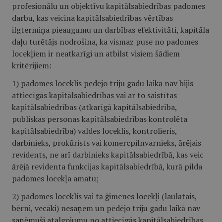
profesionālu un objektīvu kapitālsabiedrības padomes
darbu, kas veicina kapitālsabiedrības vērtības
ilgtermiņa pieaugumu un darbības efektivitāti, kapitāla
daļu turētājs nodrošina, ka vismaz puse no padomes
locekļiem ir neatkarīgi un atbilst visiem šādiem
kritērijiem:
1) padomes loceklis pēdējo triju gadu laikā nav bijis
attiecīgās kapitālsabiedrības vai ar to saistītas
kapitālsabiedrības (atkarīgā kapitālsabiedrība,
publiskas personas kapitālsabiedrības kontrolēta
kapitālsabiedrība) valdes loceklis, kontrolieris,
darbinieks, prokūrists vai komercpilnvarnieks, ārējais
revidents, ne arī darbinieks kapitālsabiedrībā, kas veic
ārējā revidenta funkcijas kapitālsabiedrībā, kurā pilda
padomes locekļa amatu;
2) padomes loceklis vai tā ģimenes locekļi (laulātais,
bērni, vecāki) nesaņem un pēdējo triju gadu laikā nav
saņēmuši atalgojumu no attiecīgās kapitālsabiedrības