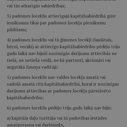
vai tās atkarīgās sabiedrības;
3) padomes loceklis attiecīgajā kapitālsabiedrībā gūst
ienākumus tikai par padomes locekļa pienākumu
pildīšanu;
4) padomes loceklis vai tā ģimenes locekļi (laulātais,
bērni, vecāki) ar attiecīgo kapitālsabiedrību pēdējo triju
gadu laikā nav bijuši nozīmīgās darījumu attiecībās ne
tiešā, ne netiešā veidā, ne kā partneri, akcionāri vai
augstākā līmeņa vadītāji;
5) padomes loceklis nav valdes locekļa amatā vai
vadošā amatā citā kapitālsabiedrībā, kurai ir nozīmīgas
darījumu attiecības ar padomes locekļa pārstāvēto
kapitālsabiedrību;
6) padomes loceklis pēdējo triju gadu laikā nav bijis:
a) kapitāla daļu turētāja vai tā padotības iestādes
amatpersona vai darbinieks,