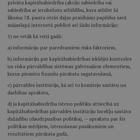
privāta kapitālsabiedrība (akciju sabiedrība vai
sabiedrība ar ierobežotu atbildību, kura atbilst šā
likuma 78. panta otrās daļas prasībām) papildus savā
mājaslapā internetā publicē arī šādu informāciju:
1) ne retāk kā reizi gadā:
a) informāciju par paredzamiem riska faktoriem,
b) informāciju par kapitālsabiedrības iekšējās kontroles
un riska pārvaldības sistēmas galvenajiem elementiem,
kurus piemēro finanšu pārskatu sagatavošanā,
c) pārvaldes institūciju, kā arī to komiteju sastāvu un
darbības aprakstu,
d) ja kapitālsabiedrība īsteno politiku attiecībā uz
kapitālsabiedrības pārvaldes institūciju locekļu sastāva
dažādību (daudzpusības politika), — aprakstu par šīs
politikas mērķiem, īstenošanas pasākumiem un
rezultātiem pārskata gadā,