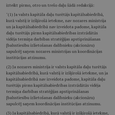
izteikt pirmo, otro un trešo daļu šādā redakcijā:
"(1) Ja valsts kapitāla daļu turētājs kapitālsabiedrībā,
kurā valstij ir izšķirošā ietekme, nav nozares ministrija
un ja kapitālsabiedrībā nav izveidota padome, kapitāla
daļu turētājs pirms kapitālsabiedrības izstrādātās
vidēja termiņa darbības stratēģijas apstiprināšanas
[balsstiesību izlietošanas dalībnieku (akcionāru)
sapulcē] saņem nozares ministrijas un koordinācijas
institūcijas atzinumu.
(2) Ja nozares ministrija ir valsts kapitāla daļu turētājs
kapitālsabiedrībā, kurā valstij ir izšķirošā ietekme, un ja
kapitālsabiedrībā nav izveidota padome, kapitāla daļu
turētājs pirms kapitālsabiedrības izstrādātās vidēja
termiņa darbības stratēģijas apstiprināšanas
[balsstiesību izlietošanas dalībnieku (akcionāru)
sapulcē] saņem koordinācijas institūcijas atzinumu.
(3) Ja kapitālsabiedrībā, kurā valstij ir izšķirošā ietekme,