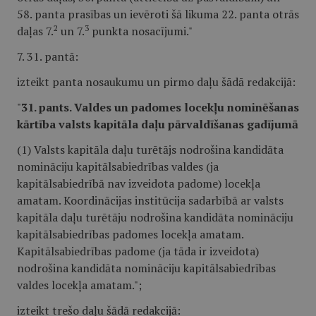
58. panta prasības un ievēroti šā likuma 22. panta otrās
2
3
daļas 7.
un 7.
punkta nosacījumi."
7. 31. pantā:
izteikt panta nosaukumu un pirmo daļu šādā redakcijā:
"
31. pants. Valdes un padomes locekļu nominēšanas
kārtība valsts kapitāla daļu pārvaldīšanas gadījumā
(1) Valsts kapitāla daļu turētājs nodrošina kandidāta
nomināciju kapitālsabiedrības valdes (ja
kapitālsabiedrībā nav izveidota padome) locekļa
amatam. Koordinācijas institūcija sadarbībā ar valsts
kapitāla daļu turētāju nodrošina kandidāta nomināciju
kapitālsabiedrības padomes locekļa amatam.
Kapitālsabiedrības padome (ja tāda ir izveidota)
nodrošina kandidāta nomināciju kapitālsabiedrības
valdes locekļa amatam.";
izteikt trešo daļu šādā redakcijā: