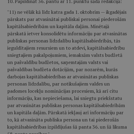
10. Papildināt 36. pantu ar 11. punktu šādā redakcijā:
"11) ne vēlāk kā līdz katra gada 1. oktobrim — ikgadējais
pārskats par atvasinātai publiskai personai piederošām
kapitālsabiedrībām un kapitāla daļām. Minētajā
pārskatā ietver konsolidētu informāciju par atvasinātas
publiskas personas līdzdalību kapitālsabiedrībās, tās
ieguldītajiem resursiem un to atdevi, kapitālsabiedrību
sniegtajiem pakalpojumiem, iemaksām valsts budžetā
un pašvaldību budžetos, saņemtajām valsts vai
pašvaldības budžeta dotācijām, par nozarēm, kurās
darbojas kapitālsabiedrības ar atvasinātas publiskas
personas līdzdalību, par notikušajiem valdes un
padomes locekļu nominācijas procesiem, kā arī citu
informāciju, kas nepieciešama, lai sniegtu priekšstatu
par atvasinātas publiskas personas kapitālsabiedrībām
un kapitāla daļām. Pārskatā iekļauj arī informāciju par
to, kā atvasināta publiska persona un tai piederošās
kapitālsabiedrības izpildījušas šā panta 36. un šā likuma