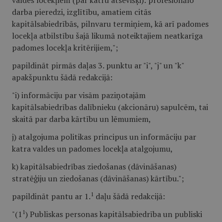
valdes locekļiem (par katru atsevišķi): profesionālo
darba pieredzi, izglītību, amatiem citās
kapitālsabiedrībās, pilnvaru termiņiem, kā arī padomes
locekļa atbilstību šajā likumā noteiktajiem neatkarīga
padomes locekļa kritērijiem,";
papildināt pirmās daļas 3. punktu ar "i", "j" un "k"
apakšpunktu šādā redakcijā:
"i) informāciju par visām paziņotajām
kapitālsabiedrības dalībnieku (akcionāru) sapulcēm, tai
skaitā par darba kārtību un lēmumiem,
j) atalgojuma politikas principus un informāciju par
katra valdes un padomes locekļa atalgojumu,
k) kapitālsabiedrības ziedošanas (dāvināšanas)
stratēģiju un ziedošanas (dāvināšanas) kārtību.";
1
papildināt pantu ar 1.
daļu šādā redakcijā:
1
"(1
) Publiskas personas kapitālsabiedrība un publiski