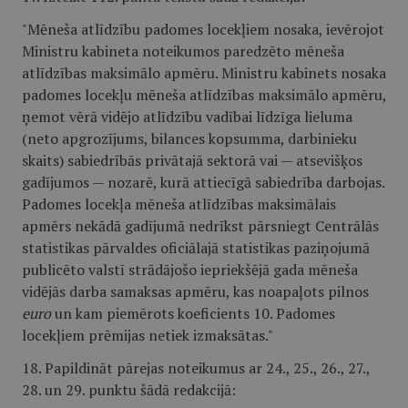
"Mēneša atlīdzību padomes locekļiem nosaka, ievērojot
Ministru kabineta noteikumos paredzēto mēneša
atlīdzības maksimālo apmēru. Ministru kabinets nosaka
padomes locekļu mēneša atlīdzības maksimālo apmēru,
ņemot vērā vidējo atlīdzību vadībai līdzīga lieluma
(neto apgrozījums, bilances kopsumma, darbinieku
skaits) sabiedrībās privātajā sektorā vai — atsevišķos
gadījumos — nozarē, kurā attiecīgā sabiedrība darbojas.
Padomes locekļa mēneša atlīdzības maksimālais
apmērs nekādā gadījumā nedrīkst pārsniegt Centrālās
statistikas pārvaldes oficiālajā statistikas paziņojumā
publicēto valstī strādājošo iepriekšējā gada mēneša
vidējās darba samaksas apmēru, kas noapaļots pilnos
euro
un kam piemērots koeficients 10. Padomes
locekļiem prēmijas netiek izmaksātas."
18. Papildināt pārejas noteikumus ar 24., 25., 26., 27.,
28. un 29. punktu šādā redakcijā: