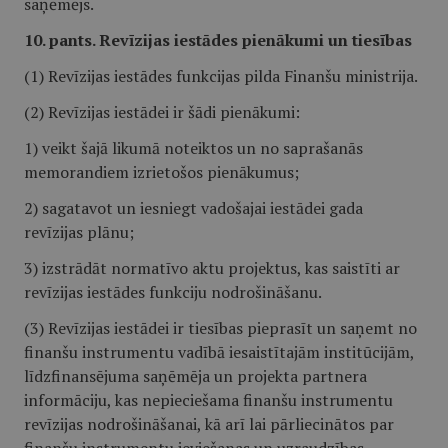
saņēmējs.
10. pants. Revīzijas iestādes pienākumi un tiesības
(1) Revīzijas iestādes funkcijas pilda Finanšu ministrija.
(2) Revīzijas iestādei ir šādi pienākumi:
1) veikt šajā likumā noteiktos un no saprašanās
memorandiem izrietošos pienākumus;
2) sagatavot un iesniegt vadošajai iestādei gada
revīzijas plānu;
3) izstrādāt normatīvo aktu projektus, kas saistīti ar
revīzijas iestādes funkciju nodrošināšanu.
(3) Revīzijas iestādei ir tiesības pieprasīt un saņemt no
finanšu instrumentu vadībā iesaistītajām institūcijām,
līdzfinansējuma saņēmēja un projekta partnera
informāciju, kas nepieciešama finanšu instrumentu
revīzijas nodrošināšanai, kā arī lai pārliecinātos par