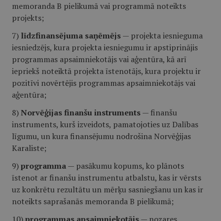
memoranda B pielikumā vai programmā noteikts
projekts;
7)
līdzfinansējuma saņēmējs
— projekta iesnieguma
iesniedzējs, kura projekta iesniegumu ir apstiprinājis
programmas apsaimniekotājs vai aģentūra, kā arī
iepriekš noteiktā projekta īstenotājs, kura projektu ir
pozitīvi novērtējis programmas apsaimniekotājs vai
aģentūra;
8)
Norvēģijas finanšu instruments
— finanšu
instruments, kurš izveidots, pamatojoties uz Dalības
līgumu, un kura finansējumu nodrošina Norvēģijas
Karaliste;
9)
programma
— pasākumu kopums, ko plānots
īstenot ar finanšu instrumentu atbalstu, kas ir vērsts
uz konkrētu rezultātu un mērķu sasniegšanu un kas ir
noteikts saprašanās memoranda B pielikumā;
10)
programmas apsaimniekotājs
— nozares