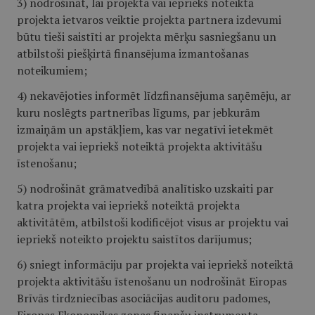
3) nodrošināt, lai projekta vai iepriekš noteiktā
projekta ietvaros veiktie projekta partnera izdevumi
būtu tieši saistīti ar projekta mērķu sasniegšanu un
atbilstoši piešķirtā finansējuma izmantošanas
noteikumiem;
4) nekavējoties informēt līdzfinansējuma saņēmēju, ar
kuru noslēgts partnerības līgums, par jebkurām
izmaiņām un apstākļiem, kas var negatīvi ietekmēt
projekta vai iepriekš noteiktā projekta aktivitāšu
īstenošanu;
5) nodrošināt grāmatvedībā analītisko uzskaiti par
katra projekta vai iepriekš noteiktā projekta
aktivitātēm, atbilstoši kodificējot visus ar projektu vai
iepriekš noteikto projektu saistītos darījumus;
6) sniegt informāciju par projekta vai iepriekš noteiktā
projekta aktivitāšu īstenošanu un nodrošināt Eiropas
Brīvās tirdzniecības asociācijas auditoru padomes,