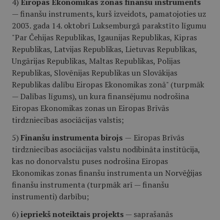
4)
Eiropas Ekonomikas zonas finanšu instruments
— finanšu instruments, kurš izveidots, pamatojoties uz
2003. gada 14. oktobrī Luksemburgā parakstīto līgumu
"Par Čehijas Republikas, Igaunijas Republikas, Kipras
Republikas, Latvijas Republikas, Lietuvas Republikas,
Ungārijas Republikas, Maltas Republikas, Polijas
Republikas, Slovēnijas Republikas un Slovākijas
Republikas dalību Eiropas Ekonomikas zonā" (turpmāk
— Dalības līgums), un kura finansējumu nodrošina
Eiropas Ekonomikas zonas un Eiropas Brīvās
tirdzniecības asociācijas valstis;
5)
Finanšu instrumenta birojs
—
Eiropas Brīvās
tirdzniecības asociācijas valstu nodibināta institūcija,
kas no donorvalstu puses nodrošina Eiropas
Ekonomikas zonas finanšu instrumenta un Norvēģijas
finanšu instrumenta (turpmāk arī — finanšu
instrumenti) darbību;
6)
iepriekš noteiktais projekts
— saprašanās