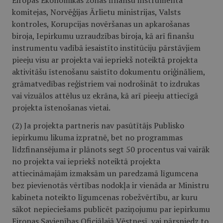
Eiropas Ekonomikas zonas finanšu instrumenta
komitejas, Norvēģijas Ārlietu ministrijas, Valsts
kontroles, Korupcijas novēršanas un apkarošanas
biroja, Iepirkumu uzraudzības biroja, kā arī finanšu
instrumentu vadībā iesaistīto institūciju pārstāvjiem
pieeju visu ar projekta vai iepriekš noteiktā projekta
aktivitāšu īstenošanu saistīto dokumentu oriģināliem,
grāmatvedības reģistriem vai nodrošināt to izdrukas
vai vizuālos attēlus uz ekrāna, kā arī pieeju attiecīgā
projekta īstenošanas vietai.
(2) Ja projekta partneris nav pasūtītājs Publisko
iepirkumu likuma izpratnē, bet no programmas
līdzfinansējuma ir plānots segt 50 procentus vai vairāk
no projekta vai iepriekš noteiktā projekta
attiecināmajām izmaksām un paredzamā līgumcena
bez pievienotās vērtības nodokļa ir vienāda ar
Ministru
kabineta noteikto līgumcenas robežvērtību, ar kuru
sākot nepieciešams publicēt paziņojumu par iepirkumu
Eiropas Savienības Oficiālajā Vēstnesī, vai pārsniedz to,