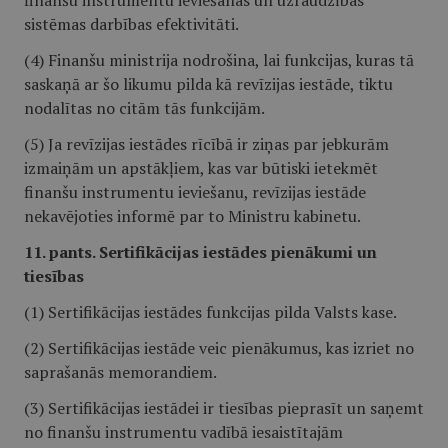
finanšu instrumentu ieviešanas un uzraudzības
sistēmas darbības efektivitāti.
(4) Finanšu ministrija nodrošina, lai funkcijas, kuras tā
saskaņā ar šo likumu pilda kā revīzijas iestāde, tiktu
nodalītas no citām tās funkcijām.
(5) Ja revīzijas iestādes rīcībā ir ziņas par jebkurām
izmaiņām un apstākļiem, kas var būtiski ietekmēt
finanšu instrumentu ieviešanu, revīzijas iestāde
nekavējoties informē par to Ministru kabinetu.
11. pants. Sertifikācijas iestādes pienākumi un
tiesības
(1) Sertifikācijas iestādes funkcijas pilda Valsts kase.
(2) Sertifikācijas iestāde veic pienākumus, kas izriet no
saprašanās memorandiem.
(3) Sertifikācijas iestādei ir tiesības pieprasīt un saņemt
no finanšu instrumentu vadībā iesaistītajām