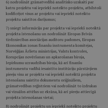
6) nodrošināt grāmatvedībā analītisko uzskaiti par
katru projektu vai iepriekš noteikto projektu, atbilstoši
kodificējot visus ar projektu vai iepriekš noteikto
projektu saistītos darījumus;
7) sniegt informāciju par projekta vai iepriekš noteiktā
projekta īstenošanu un nodrošināt Eiropas Brīvās
tirdzniecības asociācijas auditoru padomes, Eiropas
Ekonomikas zonas finanšu instrumenta komitejas,
Norvēģijas Ārlietu ministrijas, Valsts kontroles,
Korupcijas novēršanas un apkarošanas biroja,
Iepirkumu uzraudzības biroja, kā arī finanšu
instrumentu vadībā iesaistīto institūciju pārstāvjiem
pieeju visu ar projekta vai iepriekš noteiktā projekta
īstenošanu saistīto dokumentu oriģināliem,
grāmatvedības reģistriem vai nodrošināt to izdrukas
vai vizuālos attēlus uz ekrāna, kā arī pieeju attiecīgā
projekta īstenošanas vietai;
8) nodrošināt projektu un iepriekš noteikto projektu