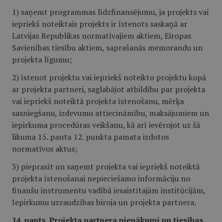
1) saņemt programmas līdzfinansējumu, ja projekts vai
iepriekš noteiktais projekts ir īstenots saskaņā ar
Latvijas Republikas normatīvajiem aktiem, Eiropas
Savienības tiesību aktiem, saprašanās memorandu un
projekta līgumu;
2) īstenot projektu vai iepriekš noteikto projektu kopā
ar projekta partneri, saglabājot atbildību par projekta
vai iepriekš noteiktā projekta īstenošanu, mērķa
sasniegšanu, izdevumu attiecināmību, maksājumiem un
iepirkuma procedūras veikšanu, kā arī ievērojot uz šā
likuma 15. panta 12. punkta pamata izdotos
normatīvos aktus;
3) pieprasīt un saņemt projekta vai iepriekš noteiktā
projekta īstenošanai nepieciešamo informāciju no
finanšu instrumentu vadībā iesaistītajām institūcijām,
Iepirkumu uzraudzības biroja un projekta partnera.
14. pants. Projekta partnera pienākumi un tiesības