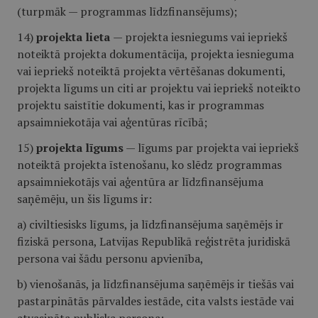
(turpmāk — programmas līdzfinansējums);
14)
projekta lieta
— projekta iesniegums vai iepriekš
noteiktā projekta dokumentācija, projekta iesnieguma
vai iepriekš noteiktā projekta vērtēšanas dokumenti,
projekta līgums un citi ar projektu vai iepriekš noteikto
projektu saistītie dokumenti, kas ir programmas
apsaimniekotāja vai aģentūras rīcībā;
15)
projekta līgums
— līgums par projekta vai iepriekš
noteiktā projekta īstenošanu, ko slēdz programmas
apsaimniekotājs vai aģentūra ar līdzfinansējuma
saņēmēju, un šis līgums ir:
a) civiltiesisks līgums, ja līdzfinansējuma saņēmējs ir
fiziskā persona, Latvijas Republikā reģistrēta juridiskā
persona vai šādu personu apvienība,
b) vienošanās, ja līdzfinansējuma saņēmējs ir tiešās vai
pastarpinātās pārvaldes iestāde, cita valsts iestāde vai