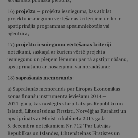
atvasināta publiska persona;
16)
projekts
— projekta iesniegums, kas atbilst
projektu iesniegumu vērtēšanas kritērijiem un ko ir
apstiprinājis programmas apsaimniekotājs vai
aģentūra;
17)
projektu iesniegumu vērtēšanas kritēriji
—
noteikumi, saskaņā ar kuriem vērtē projekta
iesniegumu un pieņem lēmumu par tā apstiprināšanu,
apstiprināšanu ar nosacījumu vai noraidīšanu;
18)
saprašanās memorands
:
a) Saprašanās memorands par Eiropas Ekonomikas
zonas finanšu instrumenta ieviešanu 2014.—
2021. gadā, kas noslēgts starp Latvijas Republiku un
Islandi, Lihtenšteinas Firstisti, Norvēģijas Karalisti un
apstiprināts ar Ministru kabineta 2017. gada
5. decembra noteikumiem Nr. 712 "Par Latvijas
Republikas un Islandes, Lihtenšteinas Firstistes un