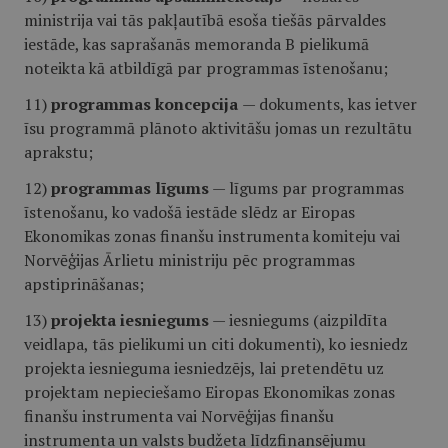
ministrija vai tās pakļautībā esoša tiešās pārvaldes
iestāde, kas saprašanās memoranda B pielikumā
noteikta kā atbildīgā par programmas īstenošanu;
11)
programmas koncepcija
— dokuments, kas ietver
īsu programmā plānoto aktivitāšu jomas un rezultātu
aprakstu;
12)
programmas līgums
— līgums par programmas
īstenošanu, ko vadošā iestāde slēdz ar Eiropas
Ekonomikas zonas finanšu instrumenta komiteju vai
Norvēģijas Ārlietu ministriju pēc programmas
apstiprināšanas;
13)
projekta iesniegums
— iesniegums (aizpildīta
veidlapa, tās pielikumi un citi dokumenti), ko iesniedz
projekta iesnieguma iesniedzējs, lai pretendētu uz
projektam nepieciešamo Eiropas Ekonomikas zonas
finanšu instrumenta vai Norvēģijas finanšu
instrumenta un valsts budžeta līdzfinansējumu