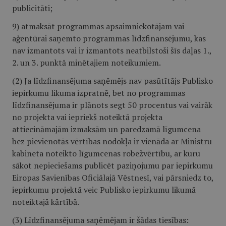
publicitāti;
9) atmaksāt programmas apsaimniekotājam vai
aģentūrai saņemto programmas līdzfinansējumu, kas
nav izmantots vai ir izmantots neatbilstoši šīs daļas 1.,
2. un 3. punktā minētajiem noteikumiem.
(2) Ja līdzfinansējuma saņēmējs nav pasūtītājs Publisko
iepirkumu likuma izpratnē, bet no programmas
līdzfinansējuma ir plānots segt 50 procentus vai vairāk
no projekta vai iepriekš noteiktā projekta
attiecināmajām izmaksām un paredzamā līgumcena
bez pievienotās vērtības nodokļa ir vienāda ar
Ministru
kabineta noteikto līgumcenas robežvērtību, ar kuru
sākot nepieciešams publicēt paziņojumu par iepirkumu
Eiropas Savienības Oficiālajā Vēstnesī, vai pārsniedz to,
iepirkumu projektā veic Publisko iepirkumu likumā
noteiktajā kārtībā.
(3) Līdzfinansējuma saņēmējam ir šādas tiesības: