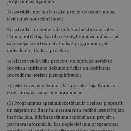
programmas līgumam;
2) izstrādāt normatīvo aktu projektus programmas
ieviešanas nodrošināšanai;
3) izstrādāt un Komercdarbības atbalsta kontroles
likumā noteiktajā kārtībā iesniegt Finanšu ministrijai
sākotnējai izvērtēšanai atbalsta programmu vai
individuālo atbalsta projektu;
4) izlases veidā veikt projektu un iepriekš noteikto
projektu iepirkuma dokumentācijas un iepirkuma
procedūras norises pirmspārbaudi;
5) veikt citus pienākumus, kas noteikti šajā likumā vai
izriet no saprašanās memorandiem.
(3) Programmas apsaimniekotājam ir tiesības pieprasīt
un saņemt no finanšu instrumentu vadībā iesaistītajām
institūcijām, līdzfinansējuma saņēmēja un projekta
partnera informāciju, kas nepieciešama programmas,