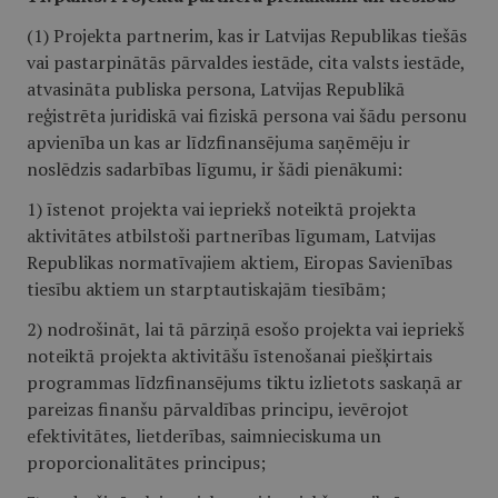
(1) Projekta partnerim, kas ir Latvijas Republikas tiešās
vai pastarpinātās pārvaldes iestāde, cita valsts iestāde,
atvasināta publiska persona, Latvijas Republikā
reģistrēta juridiskā vai fiziskā persona vai šādu personu
apvienība un kas ar līdzfinansējuma saņēmēju ir
noslēdzis sadarbības līgumu, ir šādi pienākumi:
1) īstenot projekta vai iepriekš noteiktā projekta
aktivitātes atbilstoši partnerības līgumam, Latvijas
Republikas normatīvajiem aktiem, Eiropas Savienības
tiesību aktiem un starptautiskajām tiesībām;
2) nodrošināt, lai tā pārziņā esošo projekta vai iepriekš
noteiktā projekta aktivitāšu īstenošanai piešķirtais
programmas līdzfinansējums tiktu izlietots saskaņā ar
pareizas finanšu pārvaldības principu, ievērojot
efektivitātes, lietderības, saimnieciskuma un
proporcionalitātes principus;