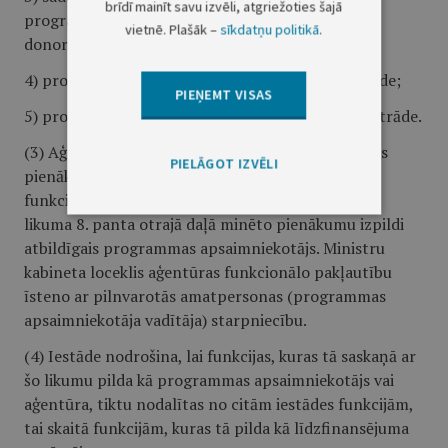
brīdī mainīt savu izvēli, atgriežoties šajā
programmās, kuras tiek īstenotas partnerībā ar
vietnē. Plašāk –
sīkdatņu politikā
.
donorvalstu institūcijām;
4) projektu iesniegumu vērtēšanas kritēriju izstrāde;
PIEŅEMT VISAS
5) programmas vadības un kontroles sistēmas izstrāde.
(3) Aģentūra, pildot šā panta otrajā daļā noteiktos
PIELĀGOT IZVĒLI
pienākumus, ir tā Ministru kabineta locekļa
funkcionālajā pakļautībā, kura padotībā ir par šā
likuma 8. panta otrajā daļā minēto pienākumu izpildi
atbildīgais programmas apsaimniekotājs. Ministru
kabineta loceklis aģentūras funkcionālo pakļautību
īsteno ar pilnvarotās amatpersonas (programmas
apsaimniekotāja vadītāja) starpniecību.
(4) Iestāde nodrošina, lai funkcijas, kuras tā saskaņā ar
šo likumu pilda kā programmas apsaimniekotājs vai
aģentūra, tiktu nodalītas no citām iestādes funkcijām,
tai skaitā funkcijām, kuras tā pilda kā līdzfinansējuma