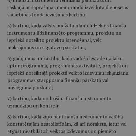
4) finanšu instrumentu tehniskās palīdzības un
saskaņā ar saprašanās memorandu izveidotā divpusējās
sadarbības
fonda ieviešanas kārtību;
5) kārtību, kādā valsts budžetā plāno līdzekļus finanšu
instrumentu līdzfinansēto programmu, projektu un
iepriekš noteikto projektu īstenošanai, veic
maksājumus un sagatavo pārskatus;
6) gadījumus un kārtību, kādā vadošā iestāde uz laiku
aptur programmā, programmas aktivitātē, projektā un
iepriekš noteiktajā projektā veikto izdevumu iekļaušanu
programmas starpposma finanšu pārskatā vai
noslēguma pārskatā;
7) kārtību, kādā nodrošina finanšu instrumentu
uzraudzību un kontroli;
8) kārtību, kādā ziņo par finanšu instrumentu vadībā
konstatētajām neatbilstībām, kā arī noraksta, ietur vai
atgūst neatbilstoši veiktos izdevumus un piemēro