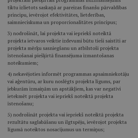
projektam piešķirtais programmas līdzfinansējums
tiktu izlietots saskaņā ar pareizas finanšu pārvaldības
principu, ievērojot efektivitātes, lietderības,
saimnieciskuma un proporcionalitātes principus;
3) nodrošināt, lai projekta vai iepriekš noteiktā
projekta ietvaros veiktie izdevumi būtu tieši saistīti ar
projekta mērķu sasniegšanu un atbilstoši projekta
īstenošanai piešķirtā finansējuma izmantošanas
noteikumiem;
4) nekavējoties informēt programmas apsaimniekotāju
vai aģentūru, ar kuru noslēgts projekta līgums, par
jebkurām izmaiņām un apstākļiem, kas var negatīvi
ietekmēt projekta vai iepriekš noteiktā projekta
īstenošanu;
5) nodrošināt projekta vai iepriekš noteiktā projekta
rezultātu saglabāšanu un ilgtspēju, ievērojot projekta
līgumā noteiktos nosacījumus un termiņus;