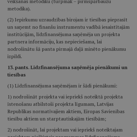
veikšanas metodiku (turpmāk – pirmspārbaužu
metodika).
(2) Iepirkumu uzraudzības birojam ir tiesības pieprasīt
un saņemt no finanšu instrumentu vadībā iesaistītajām
institūcijām, līdzfinansējuma saņēmēja un projekta
partnera informāciju, kas nepieciešama, lai
nodrošinātu šā panta pirmajā daļā minēto pienākumu
izpildi.
13. pants. Līdzfinansējuma saņēmēja pienākumi un
tiesības
(1) Līdzfinansējuma saņēmējam ir šādi pienākumi:
1) nodrošināt projekta vai iepriekš noteiktā projekta
īstenošanu atbilstoši projekta līgumam, Latvijas
Republikas normatīvajiem aktiem, Eiropas Savienības
tiesību aktiem un starptautiskajām tiesībām;
2) nodrošināt, lai projektam vai iepriekš noteiktajam