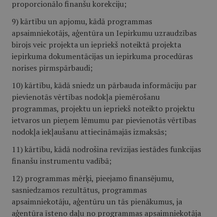
proporcionālo finanšu korekciju;
9) kārtību un apjomu, kādā programmas
apsaimniekotājs, aģentūra un Iepirkumu uzraudzības
birojs veic projekta un iepriekš noteiktā projekta
iepirkuma dokumentācijas un iepirkuma procedūras
norises pirmspārbaudi;
10) kārtību, kādā sniedz un pārbauda informāciju par
pievienotās vērtības nodokļa piemērošanu
programmas, projektu un iepriekš noteikto projektu
ietvaros un pieņem lēmumu par pievienotās vērtības
nodokļa iekļaušanu attiecināmajās izmaksās;
11) kārtību, kādā nodrošina revīzijas iestādes funkcijas
finanšu instrumentu vadībā;
12) programmas mērķi, pieejamo finansējumu,
sasniedzamos rezultātus, programmas
apsaimniekotāju, aģentūru un tās pienākumus, ja
aģentūra īsteno daļu no programmas apsaimniekotāja