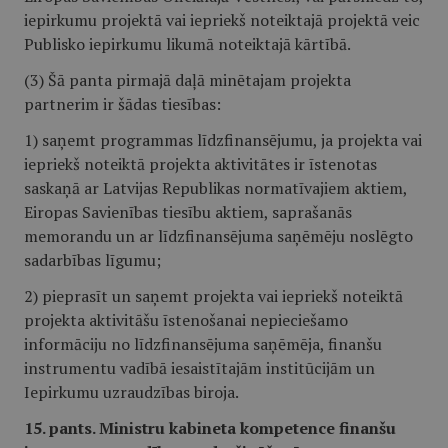
iepirkumu projektā vai iepriekš noteiktajā projektā veic
Publisko iepirkumu likumā noteiktajā kārtībā.
(3) Šā panta pirmajā daļā minētajam projekta
partnerim ir šādas tiesības:
1) saņemt programmas līdzfinansējumu, ja projekta vai
iepriekš noteiktā projekta aktivitātes ir īstenotas
saskaņā ar Latvijas Republikas normatīvajiem aktiem,
Eiropas Savienības tiesību aktiem, saprašanās
memorandu un ar līdzfinansējuma saņēmēju noslēgto
sadarbības līgumu;
2) pieprasīt un saņemt projekta vai iepriekš noteiktā
projekta aktivitāšu īstenošanai nepieciešamo
informāciju no līdzfinansējuma saņēmēja, finanšu
instrumentu vadībā iesaistītajām institūcijām un
Iepirkumu uzraudzības biroja.
15. pants. Ministru kabineta kompetence finanšu