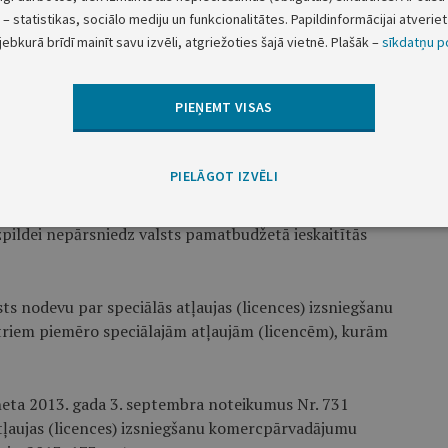
etriem ieskaita speciālās atļaujas (licences)
– statistikas, sociālo mediju un funkcionalitātes. Papildinformācijai atveriet 
jebkurā brīdī mainīt savu izvēli, atgriežoties šajā vietnē. Plašāk –
sīkdatņu po
ālās atļaujas (licences) izsniegšanu pasažieru
PIEŅEMT VISAS
ta valsts pamatbudžetā.
tās valsts nodevas kā dotāciju no vispārējiem
PIELĀGOT IZVĒLI
Satiksmes ministrijas attiecīgajā budžeta programmā
 deleģēto uzdevumu izpildei. Satiksmes ministrija ir
zpildei nepārsniedz valsts pamatbudžetā ieskaitītās
s nodevu par speciālās atļaujas (licences) izsniegšanu
iem piemēro speciālajām atļaujām (licencēm), kurām
neta 2013. gada 3. septembra noteikumus Nr. 731
tļaujas (licences) izsniegšanu komercpārvadājumu