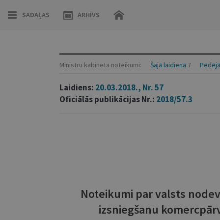
SADAĻAS
ARHĪVS
Ministru kabineta noteikumi:
Šajā laidienā
7
Pēdējā
Laidiens:
20.03.2018., Nr. 57
Oficiālās publikācijas Nr.:
2018/57.3
Noteikumi par valsts nodevu
izsniegšanu komercpār