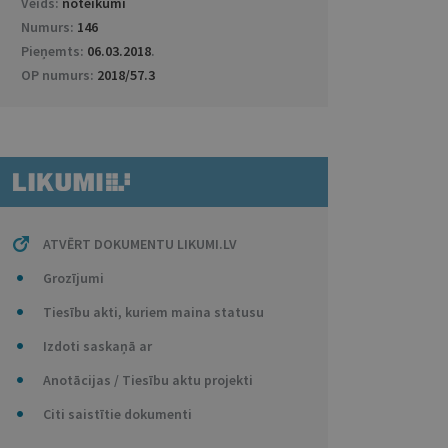
Veids:
noteikumi
Numurs:
146
Pieņemts:
06.03.2018
.
OP numurs:
2018/57.3
ATVĒRT DOKUMENTU LIKUMI.LV
Grozījumi
Tiesību akti, kuriem maina statusu
Izdoti saskaņā ar
Anotācijas / Tiesību aktu projekti
Citi saistītie dokumenti