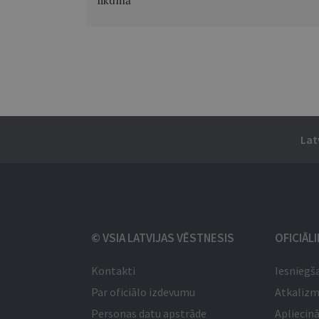
likumā
Lat
© VSIA LATVIJAS VĒSTNESIS
OFICIĀL
Kontakti
Iesniegš
Par oficiālo izdevumu
Atkaliz
Personas datu apstrāde
Apliecinā