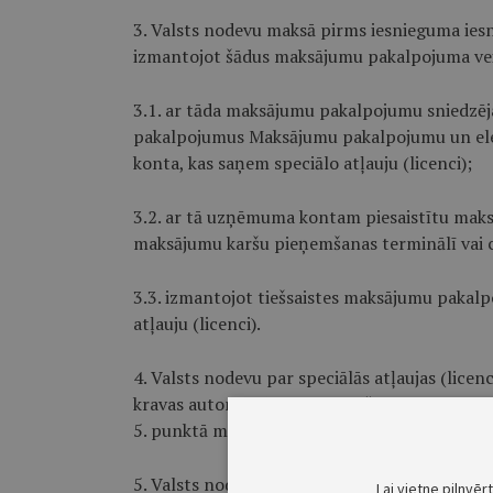
3. Valsts nodevu maksā pirms iesnieguma iesn
izmantojot šādus maksājumu pakalpojuma ve
3.1. ar tāda maksājumu pakalpojumu sniedzēja
pakalpojumus Maksājumu pakalpojumu un ele
konta, kas saņem speciālo atļauju (licenci);
3.2. ar tā uzņēmuma kontam piesaistītu maksāj
maksājumu karšu pieņemšanas terminālī vai ci
3.3. izmantojot tiešsaistes maksājumu paka
atļauju (licenci).
4. Valsts nodevu par speciālās atļaujas (lic
kravas automobiļiem un pasažieru komercpā
5. punktā minēto gadījumu) un vieglajiem au
5. Valsts nodevu par republikas pilsētas dome
Lai vietne pilnvēr