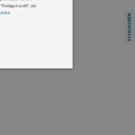
"Pielāgot izvēli". Jūs
litikā
.
ATSAUKSMĒM