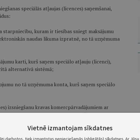
iegšanas speciālās atļaujas (licences) saņemšanai,
idus:
 starpniecību, kuram ir tiesības sniegt maksājumu
ktroniskās naudas likuma izpratnē, no tā uzņēmuma
umu karti, kurš saņem speciālo atļauju (licenci),
tā alternatīvā sistēmā;
lpojumu no tā uzņēmuma konta, kurš saņem speciālo
ences) izsniegšanu kravas komercpārvadājumiem ar
rvadājumiem ar autobusiem (izņemot šo noteikumu
tomobiļiem ieskaita valsts pamatbudžetā.
Vietnē izmantojam sīkdatnes
s speciālās atļaujas (licences) izsniegšanu pasažieru
tīgi darbotos, tiek izmantotas nepieciešamās (obligātās) sīkdatnes. Ar Jūsu 