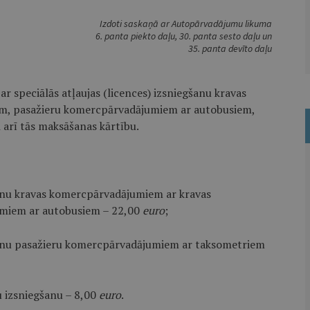
Izdoti saskaņā ar Autopārvadājumu likuma
6. panta piekto daļu, 30. panta sesto daļu un
35. panta devīto daļu
 speciālās atļaujas (licences) izsniegšanu kravas
m, pasažieru komercpārvadājumiem ar autobusiem,
arī tās maksāšanas kārtību.
gšanu kravas komercpārvadājumiem ar kravas
miem ar autobusiem – 22,00
euro
;
egšanu pasažieru komercpārvadājumiem ar taksometriem
tu izsniegšanu – 8,00
euro
.