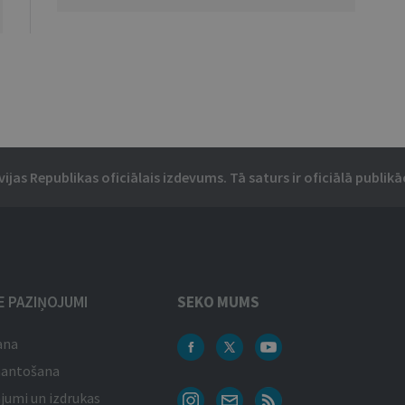
vijas Republikas oficiālais izdevums. Tā saturs ir oficiālā publikāc
IE PAZIŅOJUMI
SEKO MUMS
ana
mantošana
jumi un izdrukas