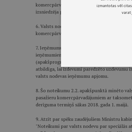
komercpārvadājumiem ar autobusiem un taksom
izmantotas vēl citas 
izsniedzēja pašvaldības budžetā.
varat 
6. Valsts nodevu par plānošanas reģiona speci
komercpārvadājumiem ar taksometriem ieskai
7. Ieņēmumus no šo noteikumu 6. punktā minē
ieņēmumiem un atbilstošus izdevumus plāno 
(apakšprogrammā) plānošanas reģioniem valsts
atbildīga, lai izdevumi paredzēto uzdevumu i
valsts nodevas ieņēmumu apjomu.
8. Šo noteikumu 2.2. apakšpunktā minēto valst
pasažieru komercpārvadājumiem ar taksometr
derīguma termiņš sākas 2018. gada 1. maijā.
9. Atzīt par spēku zaudējušiem Ministru kabi
"Noteikumi par valsts nodevu par speciālās a