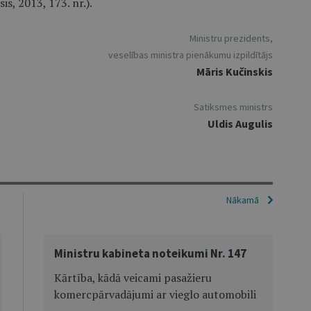
is, 2013, 173. nr.).
Ministru prezidents,
veselības ministra pienākumu izpildītājs
Māris Kučinskis
Satiksmes ministrs
Uldis Augulis
Nākamā
Ministru kabineta noteikumi Nr. 147
Kārtība, kādā veicami pasažieru
komercpārvadājumi ar vieglo automobili