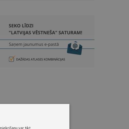
piekrišanu var tikt