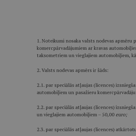
1. Noteikumi nosaka valsts nodevas apmēru par
komercpārvadājumiem ar kravas automobiļie
taksometriem un vieglajiem automobiļiem, kā 
2. Valsts nodevas apmērs ir šāds:
2.1. par speciālās atļaujas (licences) izsnie
automobiļiem un pasažieru komercpārvadāju
2.2. par speciālās atļaujas (licences) izsni
un vieglajiem automobiļiem – 50,00
euro;
2.3. par speciālās atļaujas (licences) atkārto