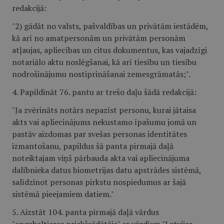
redakcijā:
"2) gādāt no valsts, pašvaldības un privātām iestādēm,
kā arī no amatpersonām un privātām personām
atļaujas, apliecības un citus dokumentus, kas vajadzīgi
notariālo aktu noslēgšanai, kā arī tiesību un tiesību
nodrošinājumu nostiprināšanai zemesgrāmatās;".
4. Papildināt 76. pantu ar trešo daļu šādā redakcijā:
"Ja zvērināts notārs nepazīst personu, kurai jātaisa
akts vai apliecinājums nekustamo īpašumu jomā un
pastāv aizdomas par svešas personas identitātes
izmantošanu, papildus šā panta pirmajā daļā
noteiktajam viņš pārbauda akta vai apliecinājuma
dalībnieka datus biometrijas datu apstrādes sistēmā,
salīdzinot personas pirkstu nospiedumus ar šajā
sistēmā pieejamiem datiem."
5. Aizstāt 104. panta pirmajā daļā vārdus