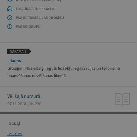
IZDRUKĀT PUBLIKĀCIJU
PAR INFORMĀCIJAS DROŠĪBU
PAR ŠO GRUPU
NĀKAMAIS
Likums
Grozījumi Noziedzīgi iegūtu līdzekļu legalizācijas un terorisma
finansēšanas novēršanas likumā
Vēl šajā numurā
07.11.2018., Nr. 220
ĪSCEĻI
Izsoles