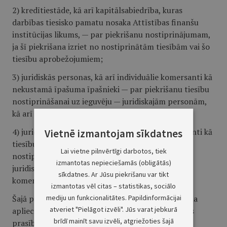
2) kredītiestāde, kā arī kapitālsabiedrība, kuras
darbības tiesisko pamatu nosaka Attīstības finanšu
institūcijas likums, — par piekrišanu nostiprinājumam,
ja šī piekrišana izriet no nostiprinātām tiesībām vai šo
tiesību aprobežojumiem;
3) juridiskās personas, kā arī individuālie komersanti kā
nekustamā īpašuma īpašnieki — par piekrišanu tiesību
nostiprināšanai uz ieguvēju — juridiskajām personām,
kā arī individuālajiem komersantiem;
4) juridiskās personas, kā arī individuālie komersanti kā
Vietnē izmantojam sīkdatnes
tiesību ieguvējs — par piekrišanu tiesību
Lai vietne pilnvērtīgi darbotos, tiek
nostiprināšanai, ja nekustamais īpašums pieder
izmantotas nepieciešamās (obligātās)
juridiskajām personām, kā arī individuālajiem
sīkdatnes. Ar Jūsu piekrišanu var tikt
komersantiem.
izmantotas vēl citas – statistikas, sociālo
mediju un funkcionalitātes. Papildinformācijai
Šajā pantā noteiktajā kārtībā iesniegta paziņojuma
atveriet "Pielāgot izvēli". Jūs varat jebkurā
apliecināšanā piemēro šā likuma D sadaļā minētās
brīdī mainīt savu izvēli, atgriežoties šajā
prasības, ciktāl šajā sadaļā nav noteikts citādi.