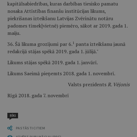
kapitālsabiedrības, kuras darbības tiesisko pamatu
nosaka Attīstības finanšu institūcijas likums,
piekrišanas izteikšanu Latvijas Zvērinātu notāru
padomes tīmekļvietnē) piemēro, sākot ar 2019. gada 1.
maiju.
1
36. Šā likuma grozījumi par 6.
panta izteikšanu jaunā
redakcijā stājas spēkā 2019. gada 1. jūlijā."
Likums stājas spēkā 2019. gada 1. janvārī.
Likums Saeimā pieņemts 2018. gada 1. novembrī.
Valsts prezidents
R. Vējonis
Rīgā 2018. gada 7. novembrī
RĪKI
PASTĀSTI CITIEM
ATVĒRT PUBLIKĀCIJU (PDF)