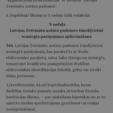
"apgabaltiesas priekšsēdētāja" ar vārdiem "Latvijas
Zvērinātu notāru padomes".
6. Papildināt likumu ar S sadaļu šādā redakcijā:
"
S sadaļa
Latvijas Zvērinātu notāru padomes tīmekļvietnē
iesniegta paziņojuma apliecināšana
344.
Latvijas Zvērinātu notāru padomes tīmekļvietnē
iesniegtā paziņojumā, kas parakstīts ar drošu
elektronisko parakstu, satur laika zīmogu un iesniegts,
izmantojot kvalificētu paaugstinātas drošības
elektroniskās identifikācijas līdzekli, gribu var izteikt
šādas personas:
1) kredītiestāde, kā arī kapitālsabiedrība, kuras
darbības tiesisko pamatu nosaka Attīstības finanšu
institūcijas likums, — par piekrišanu hipotēkas un ar to
saistīto tiesību aprobežojumu grozīšanai vai cesijas
nostiprināšanai;