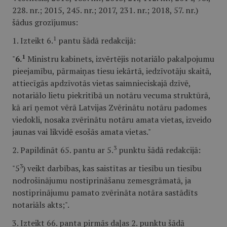
228. nr.; 2015, 245. nr.; 2017, 231. nr.; 2018, 57. nr.)
šādus grozījumus:
1
1. Izteikt 6.
pantu šādā redakcijā:
1
"
6.
Ministru kabinets, izvērtējis notariālo pakalpojumu
pieejamību, pārmaiņas tiesu iekārtā, iedzīvotāju skaitā,
attiecīgās apdzīvotās vietas saimnieciskajā dzīvē,
notariālo lietu piekritībā un notāru vecuma struktūrā,
kā arī ņemot vērā Latvijas Zvērinātu notāru padomes
viedokli, nosaka zvērinātu notāru amata vietas, izveido
jaunas vai likvidē esošās amata vietas."
3
2. Papildināt 65. pantu ar 5.
punktu šādā redakcijā:
3
"5
) veikt darbības, kas saistītas ar tiesību un tiesību
nodrošinājumu nostiprināšanu zemesgrāmatā, ja
nostiprinājumu pamato zvērināta notāra sastādīts
notariāls akts;".
3. Izteikt 66. panta pirmās daļas 2. punktu šādā