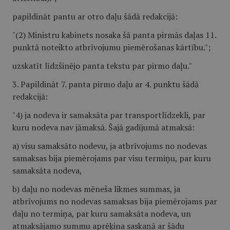
papildināt pantu ar otro daļu šādā redakcijā:
"(2) Ministru kabinets nosaka šā panta pirmās daļas 11.
punktā noteikto atbrīvojumu piemērošanas kārtību.";
uzskatīt līdzšinējo panta tekstu par pirmo daļu."
3. Papildināt 7. panta pirmo daļu ar 4. punktu šādā
redakcijā:
"4) ja nodeva ir samaksāta par transportlīdzekli, par
kuru nodeva nav jāmaksā. Šajā gadījumā atmaksā:
a) visu samaksāto nodevu, ja atbrīvojums no nodevas
samaksas bija piemērojams par visu termiņu, par kuru
samaksāta nodeva,
b) daļu no nodevas mēneša likmes summas, ja
atbrīvojums no nodevas samaksas bija piemērojams par
daļu no termiņa, par kuru samaksāta nodeva, un
atmaksājamo summu aprēķina saskaņā ar šādu