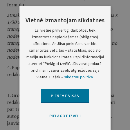
formulu:
atmaksājamā summa = nodevas mēneša maksājums x
Vietnē izmantojam sīkdatnes
1/30 x atlikušo dienu skaits no datuma, kad
transportlīdzeklim sākas termiņš atbrīvojumam no
Lai vietne pilnvērtīgi darbotos, tiek
nodevas samaksas, līdz datumam, kad
izmantotas nepieciešamās (obligātās)
transportlīdzeklim beidzas termiņš atbrīvojumam no
sīkdatnes. Ar Jūsu piekrišanu var tikt
nodevas samaksas, vai līdz datumam, kad beidzas
izmantotas vēl citas – statistikas, sociālo
nodevas samaksas termiņš.
"
mediju un funkcionalitātes. Papildinformācijai
atveriet "Pielāgot izvēli". Jūs varat jebkurā
4. Papildināt likumu ar pārejas noteikumiem šādā
brīdī mainīt savu izvēli, atgriežoties šajā
redakcijā:
vietnē. Plašāk –
sīkdatņu politikā
.
"
Pārejas noteikumi
1. Grozījumi par šā likuma 2. panta izteikšanu jaunā
PIEŅEMT VISAS
redakcijā attiecībā uz pienākumu maksāt nodevu arī
par transportlīdzekļiem, kas nav paredzēti kravu
autopārvadājumiem, piemērojami no 2018. gada 1.
PIELĀGOT IZVĒLI
janvāra.