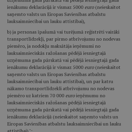
uzņēmuma gada pārskatā vai pēdējā iesniegtajā gada
ienākumu deklarācijā ir vismaz 5000
euro
(neieskaitot
saņemto valsts un Eiropas Savienības atbalstu
lauksaimniecībai un lauku attīstībai),
b) ja personas īpašumā vai turējumā reģistrēti vairāki
transportlīdzekļi, par pirmo atbrīvojumu no nodevas
piemēro, ja nodokļu maksātāja ieņēmumi no
lauksaimnieciskās ražošanas pēdējā iesniegtajā
uzņēmuma gada pārskatā vai pēdējā iesniegtajā gada
ienākumu deklarācijā ir vismaz 5000
euro
(neieskaitot
saņemto valsts un Eiropas Savienības atbalstu
lauksaimniecībai un lauku attīstībai), un par katru
nākamo transportlīdzekli atbrīvojumu no nodevas
piemēro uz katriem 70 000
euro
ieņēmumu no
lauksaimnieciskās ražošanas pēdējā iesniegtajā
uzņēmuma gada pārskatā vai pēdējā iesniegtajā gada
ienākumu deklarācijā (neieskaitot saņemto valsts un
Eiropas Savienības atbalstu lauksaimniecībai un lauku
attīstībai).";