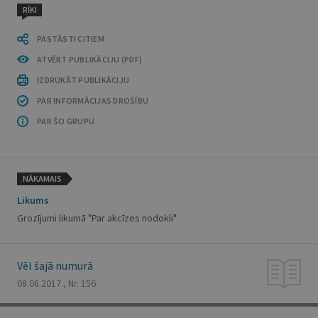
RĪKI
PASTĀSTI CITIEM
ATVĒRT PUBLIKĀCIJU (PDF)
IZDRUKĀT PUBLIKĀCIJU
PAR INFORMĀCIJAS DROŠĪBU
PAR ŠO GRUPU
NĀKAMAIS
Likums
Grozījumi likumā "Par akcīzes nodokli"
Vēl šajā numurā
08.08.2017., Nr. 156