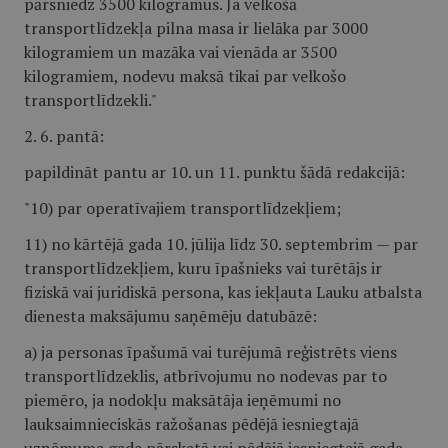
pārsniedz 3500 kilogramus. Ja velkošā
transportlīdzekļa pilna masa ir lielāka par 3000
kilogramiem un mazāka vai vienāda ar 3500
kilogramiem, nodevu maksā tikai par velkošo
transportlīdzekli."
2. 6. pantā:
papildināt pantu ar 10. un 11. punktu šādā redakcijā:
"10) par operatīvajiem transportlīdzekļiem;
11) no kārtējā gada 10. jūlija līdz 30. septembrim — par
transportlīdzekļiem, kuru īpašnieks vai turētājs ir
fiziskā vai juridiskā persona, kas iekļauta Lauku atbalsta
dienesta maksājumu saņēmēju datubāzē:
a) ja personas īpašumā vai turējumā reģistrēts viens
transportlīdzeklis, atbrīvojumu no nodevas par to
piemēro, ja nodokļu maksātāja ieņēmumi no
lauksaimnieciskās ražošanas pēdējā iesniegtajā