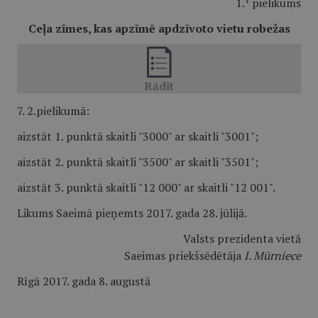
1.
pielikums
Ceļa zīmes, kas apzīmē apdzīvoto vietu robežas
7. 2.pielikumā:
aizstāt 1. punktā skaitli "3000" ar skaitli "3001";
aizstāt 2. punktā skaitli "3500" ar skaitli "3501";
aizstāt 3. punktā skaitli "12 000" ar skaitli "12 001".
Likums Saeimā pieņemts 2017. gada 28. jūlijā.
Valsts prezidenta vietā
Saeimas priekšsēdētāja
I. Mūrniece
Rīgā 2017. gada 8. augustā