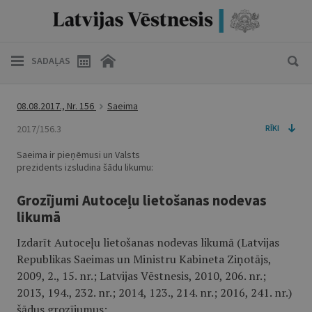
SADAĻAS
08.08.2017., Nr. 156
Saeima
2017/156.3
RĪKI
Saeima ir pieņēmusi un Valsts
prezidents izsludina šādu likumu:
Grozījumi Autoceļu lietošanas nodevas
likumā
Izdarīt Autoceļu lietošanas nodevas likumā (Latvijas
Republikas Saeimas un Ministru Kabineta Ziņotājs,
2009, 2., 15. nr.; Latvijas Vēstnesis, 2010, 206. nr.;
2013, 194., 232. nr.; 2014, 123., 214. nr.; 2016, 241. nr.)
šādus grozījumus: