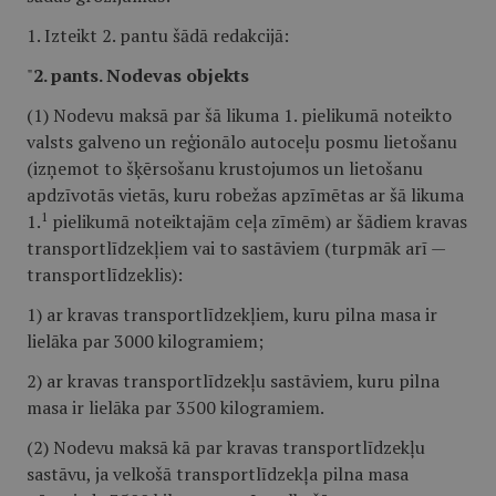
1. Izteikt 2. pantu šādā redakcijā:
"
2. pants. Nodevas objekts
(1) Nodevu maksā par šā likuma 1. pielikumā noteikto
valsts galveno un reģionālo autoceļu posmu lietošanu
(izņemot to šķērsošanu krustojumos un lietošanu
apdzīvotās vietās, kuru robežas apzīmētas ar šā likuma
1
1.
pielikumā noteiktajām ceļa zīmēm) ar šādiem kravas
transportlīdzekļiem vai to sastāviem (turpmāk arī —
transportlīdzeklis):
1) ar kravas transportlīdzekļiem, kuru pilna masa ir
lielāka par 3000 kilogramiem;
2) ar kravas transportlīdzekļu sastāviem, kuru pilna
masa ir lielāka par 3500 kilogramiem.
(2) Nodevu maksā kā par kravas transportlīdzekļu
sastāvu, ja velkošā transportlīdzekļa pilna masa