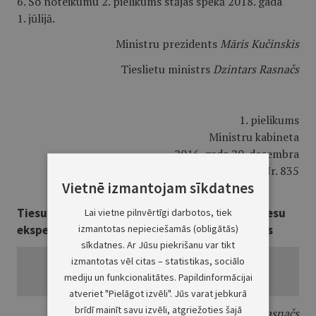
6. Šo noteikumu 2. pielikums stājas spēkā 2018. gada
1. jūlijā.
Ministru prezidents
Māris Kučinskis
Tieslietu ministrs
Dzintars Rasnačs
1. pielikums
Ministru kabineta
2016. gada 20. decembra
noteikumiem Nr. 835
Vietnē izmantojam sīkdatnes
Tiesu ekspertu specialitāšu klasifikators un tiesu
Lai vietne pilnvērtīgi darbotos, tiek
izmantotas nepieciešamās (obligātās)
ekspertīžu iestāžu tiesu ekspertu specialitātes
sīkdatnes. Ar Jūsu piekrišanu var tikt
izmantotas vēl citas – statistikas, sociālo
mediju un funkcionalitātes. Papildinformācijai
atveriet "Pielāgot izvēli". Jūs varat jebkurā
brīdī mainīt savu izvēli, atgriežoties šajā
Tieslietu ministrs
Dzintars Rasnačs