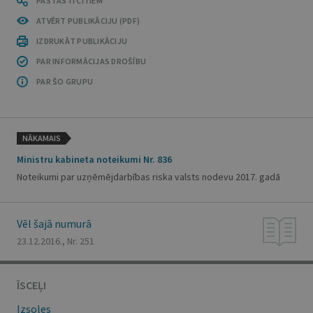
PASTĀSTI CITIEM
ATVĒRT PUBLIKĀCIJU (PDF)
IZDRUKĀT PUBLIKĀCIJU
PAR INFORMĀCIJAS DROŠĪBU
PAR ŠO GRUPU
NĀKAMAIS
Ministru kabineta noteikumi Nr. 836
Noteikumi par uzņēmējdarbības riska valsts nodevu 2017. gadā
Vēl šajā numurā
23.12.2016., Nr. 251
ĪSCEĻI
Izsoles