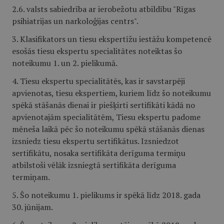
2.6. valsts sabiedrība ar ierobežotu atbildību "Rīgas
psihiatrijas un narkoloģijas centrs".
3. Klasifikators un tiesu ekspertīžu iestāžu kompetencē
esošās tiesu ekspertu specialitātes noteiktas šo
noteikumu 1. un 2. pielikumā.
4. Tiesu ekspertu specialitātēs, kas ir savstarpēji
apvienotas, tiesu ekspertiem, kuriem līdz šo noteikumu
spēkā stāšanās dienai ir piešķirti sertifikāti kādā no
apvienotajām specialitātēm, Tiesu ekspertu padome
mēneša laikā pēc šo noteikumu spēkā stāšanās dienas
izsniedz tiesu ekspertu sertifikātus. Izsniedzot
sertifikātu, nosaka sertifikāta derīguma termiņu
atbilstoši vēlāk izsniegtā sertifikāta derīguma
termiņam.
5. Šo noteikumu 1. pielikums ir spēkā līdz 2018. gada
30. jūnijam.