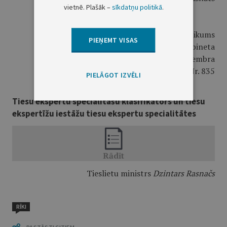
vietnē. Plašāk –
sīkdatņu politikā
.
2. pielikums
PIEŅEMT VISAS
Ministru kabineta
2016. gada 20. decembra
noteikumiem Nr. 835
PIELĀGOT IZVĒLI
Tiesu ekspertu specialitāšu klasifikators un tiesu
ekspertīžu iestāžu tiesu ekspertu specialitātes
Tieslietu ministrs
Dzintars Rasnačs
RĪKI