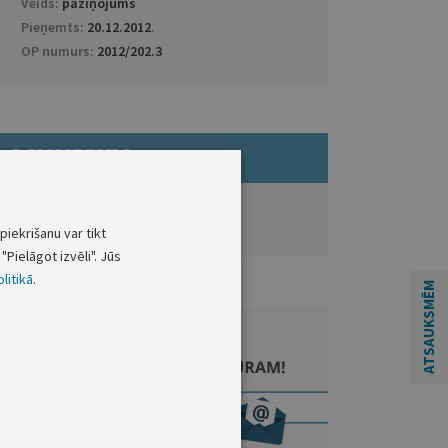
Veids:
paziņojums
Pieņemts:
20.12.2012
.
OP numurs:
2012/202.3
ATVĒRT DOKUMENTU LIKUMI.LV
piekrišanu var tikt
"Pielāgot izvēli". Jūs
litikā
.
ATSAUKSMĒM