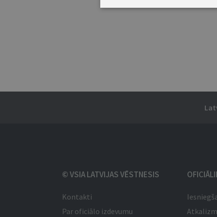
Lat
© VSIA LATVIJAS VĒSTNESIS
OFICIĀL
Kontakti
Iesniegš
Par oficiālo izdevumu
Atkaliz