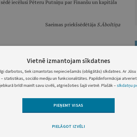
sēdē iecēlusi Pēteru Putniņu par Finanšu un kapitāla
Saeimas priekšsēdētāja
S.Āboltiņa
Vietnē izmantojam sīkdatnes
tīgi darbotos, tiek izmantotas nepieciešamās (obligātās) sīkdatnes. Ar Jūsu 
Nākamā
– statistikas, sociālo mediju un funkcionalitātes. Papildinformācijai atveriet 
jebkurā brīdī mainīt savu izvēli, atgriežoties šajā vietnē. Plašāk –
sīkdatņu po
Ministru kabineta noteikumi Nr.867
PIEŅEMT VISAS
Kārtība, kādā nosakāms maksimāli
pieļaujamais valsts budžeta izdevumu
kopapjoms un maksimāli pieļaujamais
PIELĀGOT IZVĒLI
valsts budžeta izdevumu kopējais apjoms
katrai ministrijai un citām centrālajām