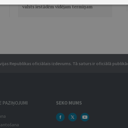
valsts iestādēm vidējam termiņam
vijas Republikas oficiālais izdevums. Tā saturs ir oficiālā publikāc
IE PAZIŅOJUMI
SEKO MUMS
ana
mantošana