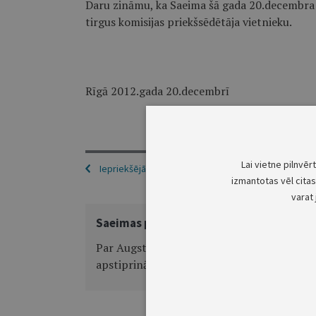
Daru zināmu, ka Saeima šā gada 20.decembra 
tirgus komisijas priekšsēdētāja vietnieku.
Rīgā 2012.gada 20.decembrī
Lai vietne pilnvēr
Iepriekšējā
izmantotas vēl citas 
varat 
Saeimas paziņojums
Par Augstākās izglītības padomes
apstiprināšanu