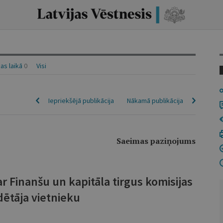
as laikā
0
Visi
Iepriekšējā publikācija
Nākamā publikācija
Saeimas paziņojums
r Finanšu un kapitāla tirgus komisijas
dētāja vietnieku