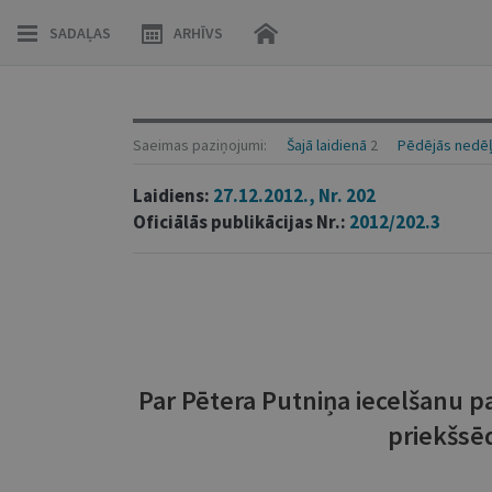
SADAĻAS
ARHĪVS
Saeimas paziņojumi:
Šajā laidienā
2
Pēdējās nedēļ
Laidiens:
27.12.2012., Nr. 202
Oficiālās publikācijas Nr.:
2012/202.3
Par Pētera Putniņa iecelšanu pa
priekšsē