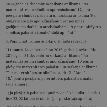
2014.gada 31.decembrim saskaņā ar likuma "Par
maternitātes un slimības apdrošināšanu" 17.pantu
piešķirto slimības pabalstu un saskaņā ar likuma "Par
obligāto sociālo apdrošināšanu pret nelaimes
gadījumiem darbā un arodslimībām" 19.pantu piešķirto
slimības pabalstu izmaksā šādā apmērā:".
5. Papildināt likumu ar 14.pantu šādā redakcijā:
"
14.pants.
Laika periodā no 2013.gada 1.janvāra līdz
2014.gada 31.decembrim saskaņā ar likuma "Par
maternitātes un slimības apdrošināšanu" 10.pantu
piešķirto maternitātes pabalstu un saskaņā ar likuma
"Par maternitātes un slimības apdrošināšanu"
3
10.
pantu piešķirto paternitātes pabalstu izmaksā
šādā apmērā:
1) ja piešķirtā pabalsta apmērs vienā kalendāra dienā ir
līdz 23,02 latiem (ieskaitot), — piešķirtajā apmērā;