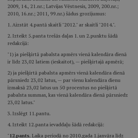
2009, 14., 21.nr.; Latvijas Vēstnesis, 2009, 200.nr.;
2010, 16.nr.; 2011, 99.nr.) šādus grozījumus:
1. Aizstāt 4.pantā skaitli "2012." ar skaitli "2014.".
2. Izteikt 5.panta trešās daļas 1. un 2.punktu šādā
redakcijā:
"1) ja piešķirtā pabalsta apmērs vienā kalendāra dienā
ir līdz 23,02 latiem (ieskaitot), — piešķirtajā apmērā;
2) ja piešķirtā pabalsta apmērs vienā kalendāra dienā
pārsniedz 23,02 latus, — par vienu kalendāra dienu
izmaksā 23,02 latus un 50 procentus no piešķirtā
pabalsta summas, kas vienā kalendāra dienā pārsniedz
23,02 latus."
3. Izslēgt 11.pantu.
4. Izteikt 12.panta ievaddaļu šādā redakcijā:
"
12.pants.
Laika periodā no 2010.gada 1.janvāra līdz