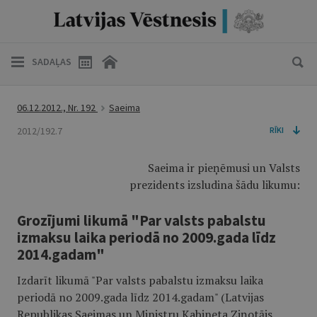
SADAĻAS
06.12.2012., Nr. 192
Saeima
2012/192.7
RĪKI
Saeima ir pieņēmusi un Valsts
prezidents izsludina šādu likumu:
Grozījumi likumā
"
Par valsts pabalstu
izmaksu laika periodā no 2009.gada līdz
2014.gadam"
Izdarīt likumā "Par valsts pabalstu izmaksu laika
periodā no 2009.gada līdz 2014.gadam" (Latvijas
Republikas Saeimas un Ministru Kabineta Ziņotājs,