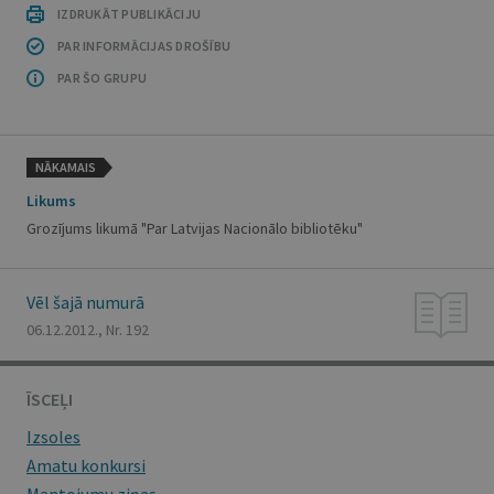
IZDRUKĀT PUBLIKĀCIJU
PAR INFORMĀCIJAS DROŠĪBU
PAR ŠO GRUPU
NĀKAMAIS
Likums
Grozījums likumā "Par Latvijas Nacionālo bibliotēku"
Vēl šajā numurā
06.12.2012., Nr. 192
ĪSCEĻI
Izsoles
Amatu konkursi