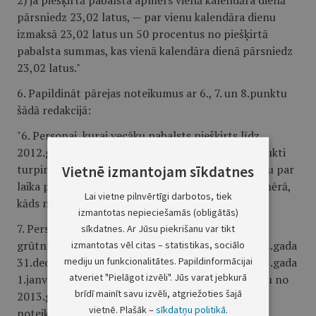
2) ja piešķirtā pabalsta apmērs vienā kalendāra dienā
pārsniedz 23,02 latus, — par vienu kalendāra dienu
izmaksā 23,02 latus un 50 procentus no piešķirtā
pabalsta summas, kas vienā kalendāra dienā pārsniedz
23,02 latus."
6. Papildināt pārejas noteikumus ar 6., 7. un 8.punktu
šādā redakcijā:
"6. Personai, kurai vecāku pabalsts piešķirts līdz
2012.gada 31.decembrim un tā izmaksa nepārtraukti
turpinās pēc 2013.gada 1.janvāra, vecāku pabalstu par
Vietnē izmantojam sīkdatnes
laika periodu no 2013.gada 1.janvāra izmaksā apmērā,
Lai vietne pilnvērtīgi darbotos, tiek
kāds noteikts no 2013.gada 1.janvāra.
izmantotas nepieciešamās (obligātās)
7. Personai, kurai pārejoša darbnespēja sakarā ar
sīkdatnes. Ar Jūsu piekrišanu var tikt
grūtniecību un dzemdībām ir iestājusies līdz 2012.gada
izmantotas vēl citas – statistikas, sociālo
mediju un funkcionalitātes. Papildinformācijai
31.decembrim un nepārtraukti turpinās pēc 2013.gada
atveriet "Pielāgot izvēli". Jūs varat jebkurā
1.janvāra, maternitātes pabalstu par laika periodu no
brīdī mainīt savu izvēli, atgriežoties šajā
2013.gada 1.janvāra izmaksā šā likuma 14.pantā
vietnē. Plašāk –
sīkdatņu politikā
.
noteiktajā apmērā.