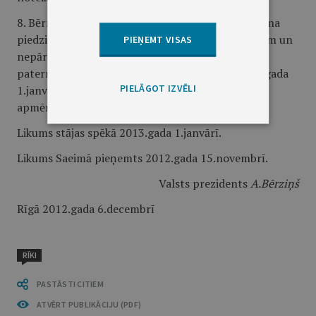
8. Bērna tēvam, kuram atvaļinājums sakarā ar bērna
piedzimšanu ir sācies līdz 2012.gada 31.decembrim un
PIEŅEMT VISAS
nepārtraukti turpinās pēc 2013.gada 1.janvāra,
paternitātes pabalstu par laika periodu no 2013.gada
PIELĀGOT IZVĒLI
1.janvāra izmaksā šā likuma 14.pantā noteiktajā
apmērā."
Likums stājas spēkā 2013.gada 1.janvārī.
Likums Saeimā pieņemts 2012.gada 15.novembrī.
Valsts prezidents
A.Bērziņš
Rīgā 2012.gada 6.decembrī
RĪKI
PASTĀSTI CITIEM
ATVĒRT PUBLIKĀCIJU (PDF)