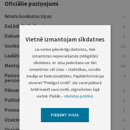
Oficiālie paziņojumi
Amatu konkursu ziņas
3
Dažādi sludinājumi
6
Dokumentu atsaukumi
1
Vietnē izmantojam sīkdatnes
Izsoles
13
Lai vietne pilnvērtīgi darbotos, tiek
Laulāto mantiskās attiecības
9
izmantotas nepieciešamās (obligātās)
sīkdatnes. Ar Jūsu piekrišanu var tikt
Mantojumu ziņas
60
izmantotas vēl citas – statistikas, sociālo
Paziņojumi kreditoriem un ieinteresētajām
4
mediju un funkcionalitātes. Papildinformācijai
personām
atveriet "Pielāgot izvēli". Jūs varat jebkurā
brīdī mainīt savu izvēli, atgriežoties šajā
Pilnvaru atsaukumi
2
vietnē. Plašāk –
sīkdatņu politikā
.
Politisko partiju reģistra ziņas
2
Promocijas darbi
1
PIEŅEMT VISAS
Uzaicinājumi nokārtot saistības
4
Uzaicinājumi uz tiesu