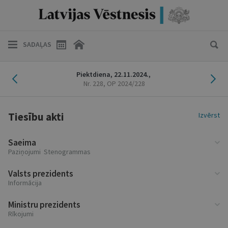
SADAĻAS
Iepriekšējais laidiens
Nāk
Piektdiena,
22.11.2024.,
Nr. 228
, OP 2024/228
Tiesību akti
Izvērst
Saeima
Paziņojumi Stenogrammas
Valsts prezidents
Informācija
Ministru prezidents
Rīkojumi