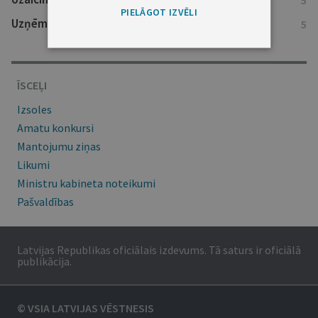
5
PIELĀGOT IZVĒLI
Uzņēmumu reģistra ziņas
5
ĪSCEĻI
Izsoles
Amatu konkursi
Mantojumu ziņas
Likumi
Ministru kabineta noteikumi
Pašvaldības
Latvijas Republikas oficiālais izdevums. Tā saturs ir oficiālā
publikācija.
© VSIA LATVIJAS VĒSTNESIS