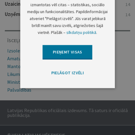
Uzaicinājumi uz tiesu
14
izmantotas vēl citas – statistikas, sociālo
mediju un funkcionalitātes. Papildinformācijai
Uzņēmumu reģistra ziņas
14
atveriet "Pielāgot izvēli". Jūs varat jebkurā
brīdī mainīt savu izvēli, atgriežoties šajā
vietnē. Plašāk –
sīkdatņu politikā
.
ĪSCEĻI
Izsoles
PIEŅEMT VISAS
Amatu konkursi
Mantojumu ziņas
PIELĀGOT IZVĒLI
Likumi
Ministru kabineta noteikumi
Pašvaldības
Latvijas Republikas oficiālais izdevums. Tā saturs ir oficiālā
publikācija.