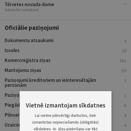
Tērvetes novada dome
Saistošie noteikumi
Oficiālie paziņojumi
Dokumentu atsaukumi
4
Izsoles
28
Komercreģistra ziņas
281
Mantojumu ziņas
59
Paziņojumi kreditoriem un ieinteresētajām
3
personām
Paziņojumi par teritoriālo plānošanu
1
Vietnē izmantojam sīkdatnes
Piegādes un darbu izpildes pasūtījumi
6
Pilnvaru atsaukumi
4
Lai vietne pilnvērtīgi darbotos, tiek
izmantotas nepieciešamās (obligātās)
Uzaicinājumi nokārtot saistības
4
sīkdatnes. Ar Jūsu piekrišanu var tikt