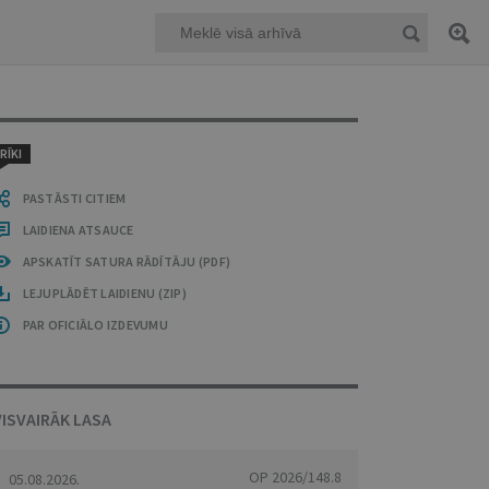
RĪKI
PASTĀSTI CITIEM
LAIDIENA ATSAUCE
APSKATĪT SATURA RĀDĪTĀJU (PDF)
LEJUPLĀDĒT LAIDIENU (ZIP)
PAR OFICIĀLO IZDEVUMU
VISVAIRĀK LASA
OP 2026/148.8
05.08.2026.