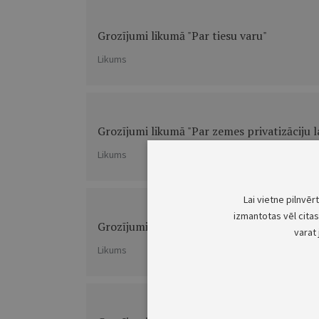
Grozījumi likumā "Par tiesu varu"
Likums
Grozījumi likumā "Par zemes privatizāciju 
Likums
Lai vietne pilnvēr
izmantotas vēl citas 
Grozījumi likumā "Par zemes reformu Latvij
varat 
Likums