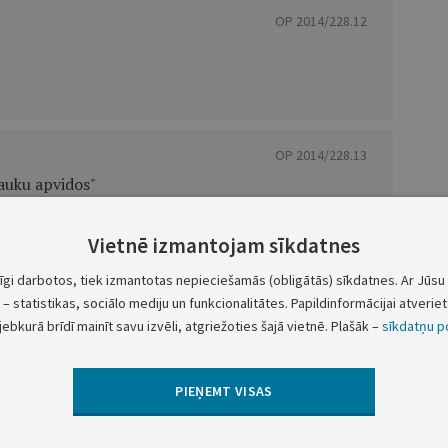
OP 2014/228.12
OP 2014/228.13
lauku apvidos"
Vietnē izmantojam sīkdatnes
tīgi darbotos, tiek izmantotas nepieciešamās (obligātās) sīkdatnes. Ar Jūsu 
OP 2014/228.14
– statistikas, sociālo mediju un funkcionalitātes. Papildinformācijai atveriet 
as Republikas pilsētās"
jebkurā brīdī mainīt savu izvēli, atgriežoties šajā vietnē. Plašāk –
sīkdatņu po
PIEŅEMT VISAS
OP 2014/228.15