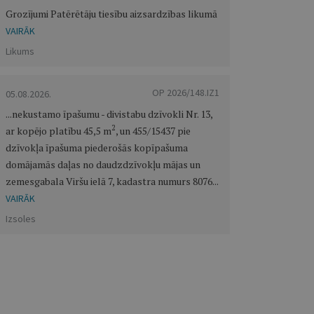
Grozījumi Patērētāju tiesību aizsardzības likumā
VAIRĀK
Likums
OP 2026/148.IZ1
05.08.2026.
...nekustamo īpašumu - divistabu dzīvokli Nr. 13,
2
ar kopējo platību 45,5 m
, un 455/15437 pie
dzīvokļa īpašuma piederošās kopīpašuma
domājamās daļas no daudzdzīvokļu mājas un
zemesgabala Viršu ielā 7, kadastra numurs 8076...
VAIRĀK
Izsoles