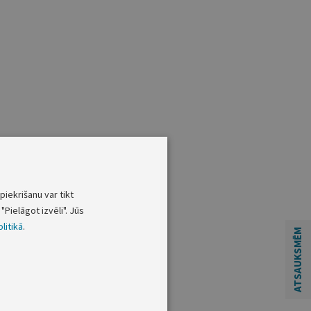
piekrišanu var tikt
"Pielāgot izvēli". Jūs
litikā
.
ATSAUKSMĒM