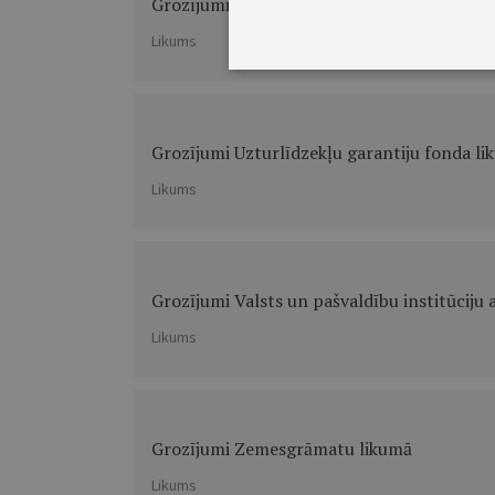
Grozījumi Nekustamā īpašuma valsts kadas
Likums
Grozījumi Uzturlīdzekļu garantiju fonda li
Likums
Grozījumi Valsts un pašvaldību institūciju
Likums
Grozījumi Zemesgrāmatu likumā
Likums