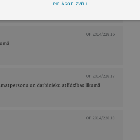
tra likumā
PIELĀGOT IZVĒLI
OP 2014/228.16
kumā
OP 2014/228.17
 amatpersonu un darbinieku atlīdzības likumā
OP 2014/228.18