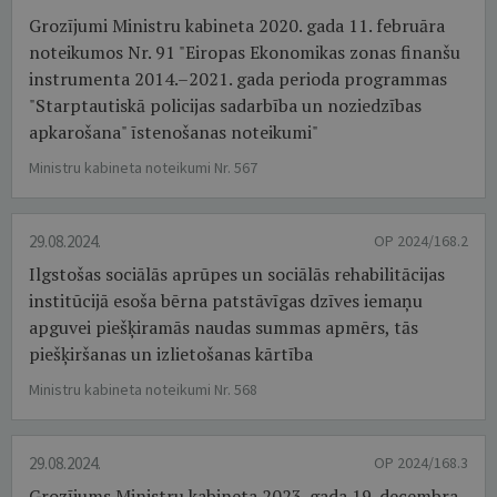
Grozījumi Ministru kabineta 2020. gada 11. februāra
noteikumos Nr. 91 "Eiropas Ekonomikas zonas finanšu
instrumenta 2014.–2021. gada perioda programmas
"Starptautiskā policijas sadarbība un noziedzības
apkarošana" īstenošanas noteikumi"
Ministru kabineta noteikumi Nr. 567
29.08.2024.
OP 2024/168.2
Ilgstošas sociālās aprūpes un sociālās rehabilitācijas
institūcijā esoša bērna patstāvīgas dzīves iemaņu
apguvei piešķiramās naudas summas apmērs, tās
piešķiršanas un izlietošanas kārtība
Ministru kabineta noteikumi Nr. 568
29.08.2024.
OP 2024/168.3
Grozījums Ministru kabineta 2023. gada 19. decembra