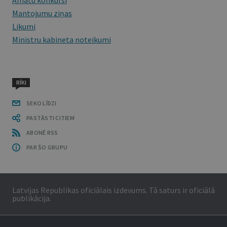
Amatu konkursi
Mantojumu ziņas
Likumi
Ministru kabineta noteikumi
RĪKI
SEKO LĪDZI
PASTĀSTI CITIEM
ABONĒ RSS
PAR ŠO GRUPU
Latvijas Republikas oficiālais izdevums. Tā saturs ir oficiālā
publikācija.