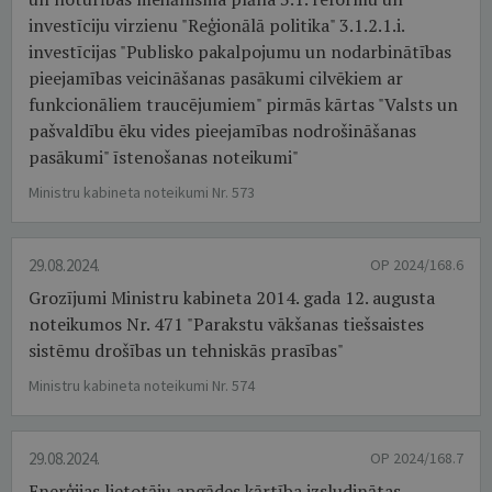
investīciju virzienu "Reģionālā politika" 3.1.2.1.i.
investīcijas "Publisko pakalpojumu un nodarbinātības
pieejamības veicināšanas pasākumi cilvēkiem ar
funkcionāliem traucējumiem" pirmās kārtas "Valsts un
pašvaldību ēku vides pieejamības nodrošināšanas
pasākumi" īstenošanas noteikumi"
Ministru kabineta noteikumi Nr. 573
29.08.2024.
OP 2024/168.6
Grozījumi Ministru kabineta 2014. gada 12. augusta
noteikumos Nr. 471 "Parakstu vākšanas tiešsaistes
sistēmu drošības un tehniskās prasības"
Ministru kabineta noteikumi Nr. 574
29.08.2024.
OP 2024/168.7
Enerģijas lietotāju apgādes kārtība izsludinātas