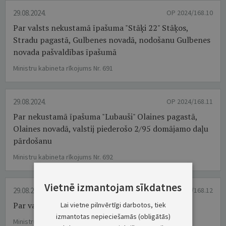
29.08.2024.
OP 2024/168.10
Par valsts nekustamā īpašuma "Stāķi 22" Stāķos,
Stradu pagastā, Gulbenes novadā, nodošanu Gulbenes
novada pašvaldības īpašumā
Ministru kabineta rīkojums Nr. 691
29.08.2024.
OP 2024/168.11
Par nekustamā īpašuma "Lubauši" Olaines pagastā,
Olaines novadā, valstij piederošo 2/95 domājamo daļu
pārdošanu
Ministru kabineta rīkojums Nr. 692
Vietnē izmantojam sīkdatnes
29.08.2024.
OP 2024/168.12
Par valsts nekustamo īpašumu pārdošanu
Lai vietne pilnvērtīgi darbotos, tiek
izmantotas nepieciešamās (obligātās)
Ministru kabineta rīkojums Nr. 693