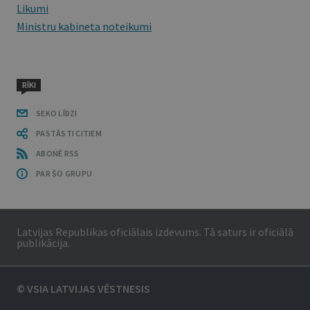
Likumi
Ministru kabineta noteikumi
RĪKI
SEKO LĪDZI
PASTĀSTI CITIEM
ABONĒ RSS
PAR ŠO GRUPU
Latvijas Republikas oficiālais izdevums. Tā saturs ir oficiālā
publikācija.
© VSIA LATVIJAS VĒSTNESIS