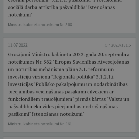
sociālā darba attīstība pašvaldībās" īstenošanas
noteikumi"
Ministru kabineta noteikumi Nr. 360
11.07.2023.
OP 2023/131.5
Grozījumi Ministru kabineta 2022. gada 20. septembra
noteikumos Nr. 582 "Eiropas Savienības Atveseļošanas
un noturības mehānisma plāna 3.1. reformu un
investīciju virzienu "Reģionālā politika" 3.1.2.1.i.
investīcijas "Publisko pakalpojumu un nodarbinātības
pieejamības veicināšanas pasākumi cilvēkiem ar
funkcionāliem traucējumiem" pirmās kārtas "Valsts un
pašvaldību ēku vides pieejamības nodrošināšanas
pasākumi" īstenošanas noteikumi"
Ministru kabineta noteikumi Nr. 361