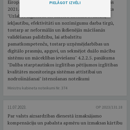
Eiropas Savienības kohēzijas politikas programmas
PIELĀGOT IZVĒLI
2021.–2027. gadam 4.2.2. specifiskā atbalsta mērķa
"Uzlabot izglītības un mācību sistēmu kvalitāti,
iekļautību, efektivitāti un nozīmīgumu darba tirgū,
tostarp ar neformālās un ikdienējās mācīšanās
validēšanas palīdzību, lai atbalstītu
pamatkompetenču, tostarp uzņēmējdarbības un
digitālo prasmju, apguvi, un sekmējot duālo mācību
sistēmu un māceklības ieviešanu" 4.2.2.5. pasākuma
"Dalība starptautiskos izglītības pētījumos izglītības
kvalitātes monitoringa sistēmas attīstībai un
nodrošināšanai" īstenošanas noteikumi
Ministru kabineta noteikumi Nr. 374
11.07.2023.
OP 2023/131.18
Par valsts aizsardzības dienestā izmaksājamo
kompensāciju un pabalsta apmēru un izmaksas kārtību