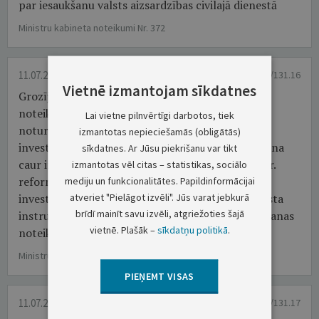
par iesaukšanu valsts aizsardzības civilajā dienestā
Ministru kabineta noteikumi Nr. 372
11.07.2023.
OP 2023/131.16
Vietnē izmantojam sīkdatnes
Grozījumi Ministru kabineta 2022. gada 5. jūlija
noteikumos Nr. 418 "Latvijas Atveseļošanas un
Lai vietne pilnvērtīgi darbotos, tiek
noturības mehānisma plāna 5.1.r. reformu un
izmantotas nepieciešamās (obligātās)
investīciju virziena "Produktivitātes paaugstināšana
sīkdatnes. Ar Jūsu piekrišanu var tikt
caur investīciju apjoma palielināšanu P&A" 5.1.1.r.
izmantotas vēl citas – statistikas, sociālo
reformas "Inovāciju pārvaldība un privāto P&A
mediju un funkcionalitātes. Papildinformācijai
atveriet "Pielāgot izvēli". Jūs varat jebkurā
investīciju motivācija" 5.1.1.2.i. investīcijas "Atbalsta
brīdī mainīt savu izvēli, atgriežoties šajā
instruments inovāciju klasteru attīstībai" īstenošanas
vietnē. Plašāk –
sīkdatņu politikā
.
noteikumi kompetences centru ietvaros"
Ministru kabineta noteikumi Nr. 373
PIEŅEMT VISAS
11.07.2023.
OP 2023/131.17