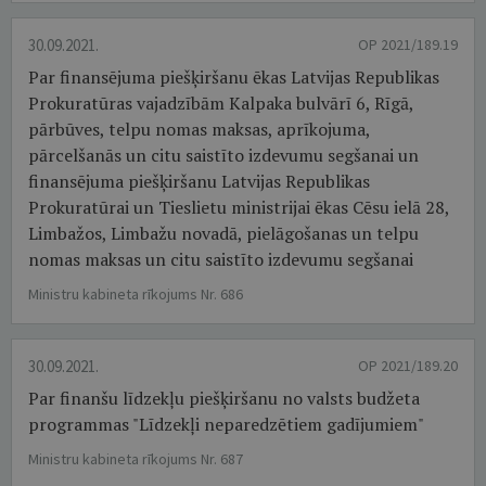
30.09.2021.
OP 2021/189.19
Par finansējuma piešķiršanu ēkas Latvijas Republikas
Prokuratūras vajadzībām Kalpaka bulvārī 6, Rīgā,
pārbūves, telpu nomas maksas, aprīkojuma,
pārcelšanās un citu saistīto izdevumu segšanai un
finansējuma piešķiršanu Latvijas Republikas
Prokuratūrai un Tieslietu ministrijai ēkas Cēsu ielā 28,
Limbažos, Limbažu novadā, pielāgošanas un telpu
nomas maksas un citu saistīto izdevumu segšanai
Ministru kabineta rīkojums Nr. 686
30.09.2021.
OP 2021/189.20
Par finanšu līdzekļu piešķiršanu no valsts budžeta
programmas "Līdzekļi neparedzētiem gadījumiem"
Ministru kabineta rīkojums Nr. 687