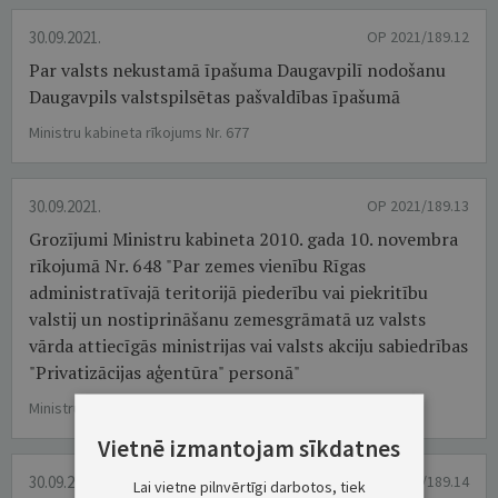
30.09.2021.
OP 2021/189.12
Par valsts nekustamā īpašuma Daugavpilī nodošanu
Daugavpils valstspilsētas pašvaldības īpašumā
Ministru kabineta rīkojums Nr. 677
30.09.2021.
OP 2021/189.13
Grozījumi Ministru kabineta 2010. gada 10. novembra
rīkojumā Nr. 648 "Par zemes vienību Rīgas
administratīvajā teritorijā piederību vai piekritību
valstij un nostiprināšanu zemesgrāmatā uz valsts
vārda attiecīgās ministrijas vai valsts akciju sabiedrības
"Privatizācijas aģentūra" personā"
Ministru kabineta rīkojums Nr. 678
Vietnē izmantojam sīkdatnes
30.09.2021.
OP 2021/189.14
Lai vietne pilnvērtīgi darbotos, tiek