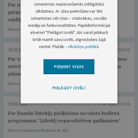
izmantotas nepieciešamās (obligātās)
Par nekustamā īpašuma Jūrmalas valstspilsētā
sīkdatnes. Ar Jūsu piekrišanu var tikt
pārņemšanu valsts īpašumā Finanšu ministrijas
izmantotas vēl citas – statistikas, sociālo
valdījumā un pārdošanu
mediju un funkcionalitātes. Papildinformācijai
Ministru kabineta rīkojums Nr. 680
atveriet "Pielāgot izvēli". Jūs varat jebkurā
brīdī mainīt savu izvēli, atgriežoties šajā
vietnē. Plašāk –
sīkdatņu politikā
.
30.09.2021.
OP 2021/189.15
Par valsts nozīmes pasākumu starptautiskas nozīmes
svētvietā Aglonā un tā nodrošināšanas un drošības
PIEŅEMT VISAS
plānu 2022. gadam
Ministru kabineta rīkojums Nr. 682
PIELĀGOT IZVĒLI
30.09.2021.
OP 2021/189.16
Par finanšu līdzekļu piešķiršanu no valsts budžeta
programmas "Līdzekļi neparedzētiem gadījumiem"
Ministru kabineta rīkojums Nr. 683