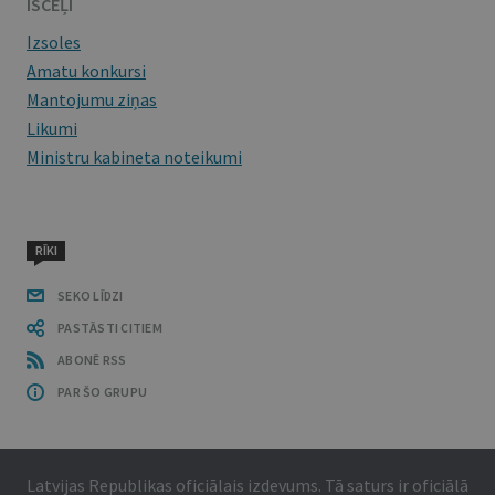
ĪSCEĻI
Izsoles
Amatu konkursi
Mantojumu ziņas
Likumi
Ministru kabineta noteikumi
RĪKI
SEKO LĪDZI
PASTĀSTI CITIEM
ABONĒ RSS
PAR ŠO GRUPU
Latvijas Republikas oficiālais izdevums. Tā saturs ir oficiālā