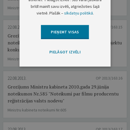
brīdī mainīt savu izvēli, atgriežoties šajā
Ministru kabineta noteikumi Nr.603
vietnē. Plašāk –
sīkdatņu politikā
.
22.08.2013.
OP 2013/163.15
PIEŅEMT VISAS
Grozījumi Ministru kabineta 2010.gada 5.janvāra
noteikumos Nr.2 "Kārtība, kādā īsteno granta projektu
konkursus"
PIELĀGOT IZVĒLI
Ministru kabineta noteikumi Nr.604
22.08.2013.
OP 2013/163.16
Grozījums Ministru kabineta 2010.gada 29.jūnija
noteikumos Nr.585 "Noteikumi par filmu producentu
reģistrācijas valsts nodevu"
Ministru kabineta noteikumi Nr.605
22.08.2013.
OP 2013/163.17