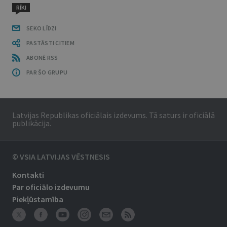
RĪKI
SEKO LĪDZI
PASTĀSTI CITIEM
ABONĒ RSS
PAR ŠO GRUPU
Latvijas Republikas oficiālais izdevums. Tā saturs ir oficiālā
publikācija.
© VSIA LATVIJAS VĒSTNESIS
Kontakti
Par oficiālo izdevumu
Piekļūstamība