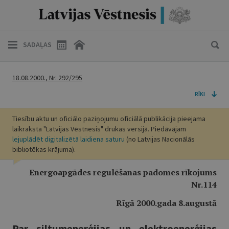
SADAĻAS
18.08.2000., Nr. 292/295
RĪKI
Tiesību aktu un oficiālo paziņojumu oficiālā publikācija pieejama
laikraksta "Latvijas Vēstnesis" drukas versijā. Piedāvājam
lejuplādēt digitalizētā laidiena saturu
(no Latvijas Nacionālās
bibliotēkas krājuma).
Energoapgādes regulēšanas padomes rīkojums
Nr.114
Rīgā 2000.gada 8.augustā
Par siltumenerģijas un elektroenerģijas