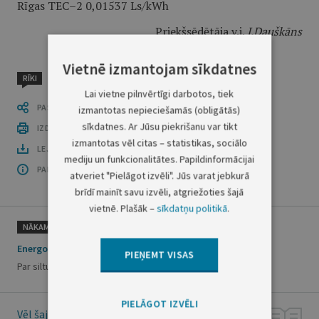
Rīgas TEC–2 0,01537 Ls/kWh
Priekšsēdētāja v.i.
J.Dauškāns
Vietnē izmantojam sīkdatnes
RĪKI
Lai vietne pilnvērtīgi darbotos, tiek
PASTĀSTI CITIEM
izmantotas nepieciešamās (obligātās)
sīkdatnes. Ar Jūsu piekrišanu var tikt
IZDRUKĀT PUBLIKĀCIJU
izmantotas vēl citas – statistikas, sociālo
LEJUPLĀDĒT LAIDIENU (PDF)
mediju un funkcionalitātes. Papildinformācijai
PAR OFICIĀLO IZDEVUMU
atveriet "Pielāgot izvēli". Jūs varat jebkurā
brīdī mainīt savu izvēli, atgriežoties šajā
vietnē. Plašāk –
sīkdatņu politikā
.
NĀKAMAIS
Energoapgādes regulēšanas padomes rīkojums Nr.115
PIEŅEMT VISAS
Par siltumenerģijas tarifu apstiprināšanu a/s "Komēta"
PIELĀGOT IZVĒLI
Vēl šajā numurā