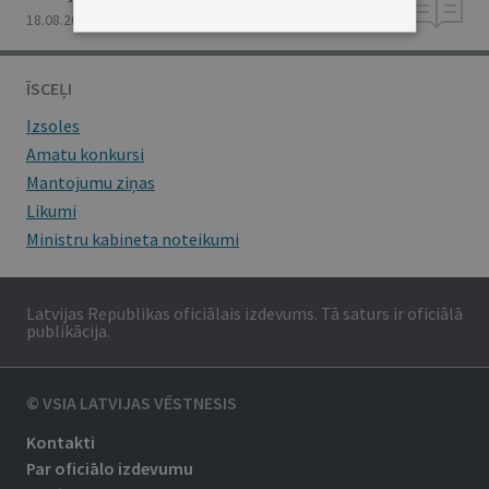
18.08.2000., Nr. 292/295
ĪSCEĻI
Izsoles
Amatu konkursi
Mantojumu ziņas
Likumi
Ministru kabineta noteikumi
Latvijas Republikas oficiālais izdevums. Tā saturs ir oficiālā
publikācija.
© VSIA LATVIJAS VĒSTNESIS
Kontakti
Par oficiālo izdevumu