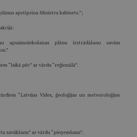
lānus apstiprina Ministru kabinets.”;
akcijā:
umu apsaimniekošanas plānu izstrādāšanu savām
os.”
em “laikā pēc” ar vārdu “reģionālā”.
vārdiem “Latvijas Vides, ģeoloģijas un meteoroloģijas
ītu savākšanu” ar vārdu “pieņemšanu”.