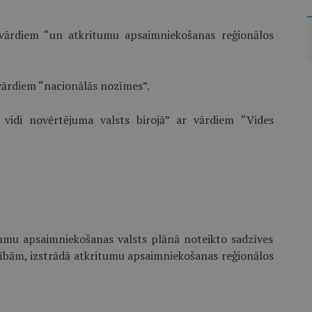
 vārdiem “un atkritumu apsaimniekošanas reģionālos
vārdiem “nacionālās nozīmes”.
idi novērtējuma valsts birojā” ar vārdiem “Vides
itumu apsaimniekošanas valsts plānā noteikto sadzīves
ībām, izstrādā atkritumu apsaimniekošanas reģionālos