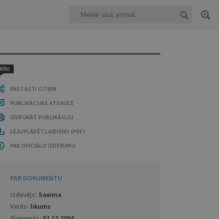
RĪKI
PASTĀSTI CITIEM
PUBLIKĀCIJAS ATSAUCE
IZDRUKĀT PUBLIKĀCIJU
LEJUPLĀDĒT LAIDIENU (PDF)
PAR OFICIĀLO IZDEVUMU
PAR DOKUMENTU
Izdevējs:
Saeima
Veids:
likums
Pieņemts:
02.12.2004
.