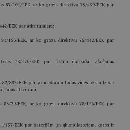
as 87/101/EEK, ar ko groza direktīvu 75/439/EEK par
5/442/EEK par atkritumiem;
 91/156/EEK, ar ko groza direktīvu 75/442/EEK par
tīvas 78/176/EEK par titāna dioksīda ražošanas
s 82/883/EEK par procedūrām tādas vides uzraudzībai
žošanas atkritumi;
as 83/29/EEK, ar ko groza direktīvu 78/176/EEK par
91/157/EEK par baterijām un akumulatoriem, kuros ir