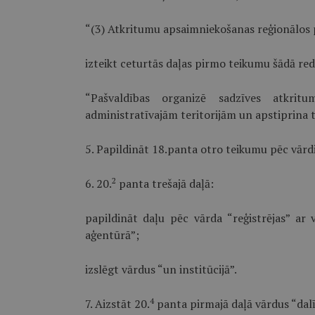
“(3) Atkritumu apsaimniekošanas reģionālos p
izteikt ceturtās daļas pirmo teikumu šādā red
“Pašvaldības organizē sadzīves atkrit
administratīvajām teritorijām un apstiprina t
5. Papildināt 18.panta otro teikumu pēc vārdi
2
6. 20.
panta trešajā daļā:
papildināt daļu pēc vārda “reģistrējas” ar 
aģentūrā”;
izslēgt vārdus “un institūcijā”.
4
7. Aizstāt 20.
panta pirmajā daļā vārdus “dal