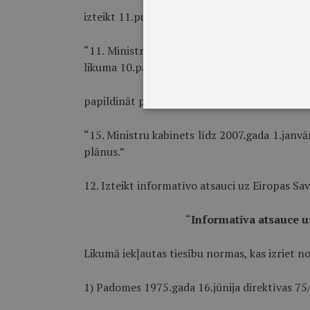
izteikt 11.punktu šādā redakcijā:
“11. Ministru kabinets līdz 2005.gada 1.jūli
likuma 10.panta otrās daļas 8.punktā un treša
papildināt pārejas noteikumus ar 15.punktu š
“15. Ministru kabinets līdz 2007.gada 1.janv
plānus.”
12. Izteikt informatīvo atsauci uz Eiropas Sav
“
Informatīva atsauce u
Likumā iekļautas tiesību normas, kas izriet no
1) Padomes 1975.gada 16.jūnija direktīvas 7