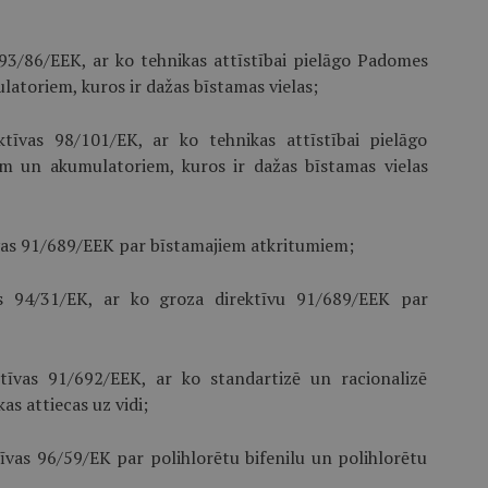
 93/86/EEK, ar ko tehnikas attīstībai pielāgo Padomes
atoriem, kuros ir dažas bīstamas vielas;
tīvas 98/101/EK, ar ko tehnikas attīstībai pielāgo
m un akumulatoriem, kuros ir dažas bīstamas vielas
as 91/689/EEK par bīstamajiem atkritumiem;
as 94/31/EK, ar ko groza direktīvu 91/689/EEK par
īvas 91/692/EEK, ar ko standartizē un racionalizē
as attiecas uz vidi;
vas 96/59/EK par polihlorētu bifenilu un polihlorētu