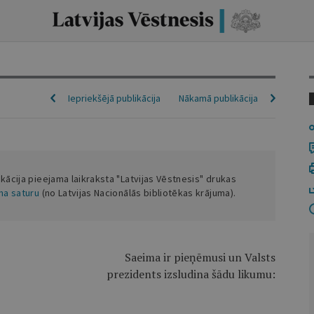
Iepriekšējā publikācija
Nākamā publikācija
ikācija pieejama laikraksta "Latvijas Vēstnesis" drukas
ena saturu
(no Latvijas Nacionālās bibliotēkas krājuma).
Saeima ir pieņēmusi un Valsts
prezidents izsludina šādu likumu: