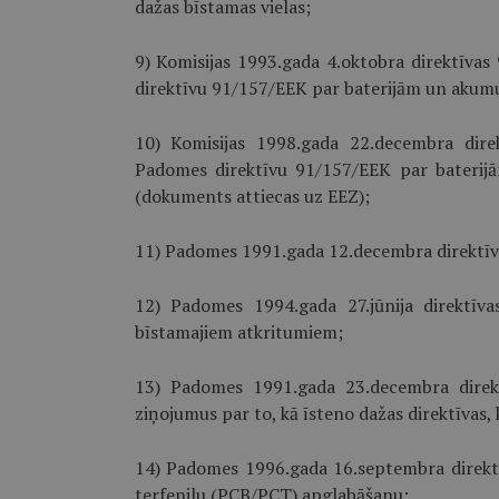
dažas bīstamas vielas;
9) Komisijas 1993.gada 4.oktobra direktīvas
direktīvu 91/157/EEK par baterijām un akumul
10) Komisijas 1998.gada 22.decembra direk
Padomes direktīvu 91/157/EEK par baterijā
(dokuments attiecas uz EEZ);
11) Padomes 1991.gada 12.decembra direktīv
12) Padomes 1994.gada 27.jūnija direktīv
bīstamajiem atkritumiem;
13) Padomes 1991.gada 23.decembra direkt
ziņojumus par to, kā īsteno dažas direktīvas, k
14) Padomes 1996.gada 16.septembra direktī
terfenilu (PCB/PCT) apglabāšanu;