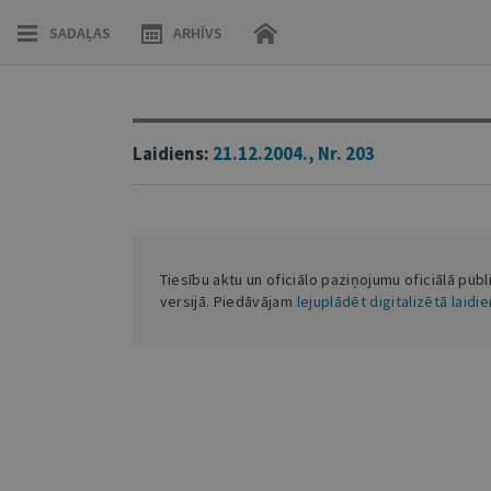
SADAĻAS
ARHĪVS
Laidiens:
21.12.2004., Nr. 203
Tiesību aktu un oficiālo paziņojumu oficiālā publ
versijā. Piedāvājam
lejuplādēt digitalizētā laidi