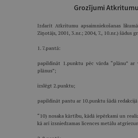
Grozījumi Atkritum
Izdarīt Atkritumu apsaimniekošanas likumā
Ziņotājs, 2001, 3.nr.; 2004, 7., 10.nr.) šādus 
1. 7.pantā:
papildināt 1.punktu pēc vārda “plānu” ar
plānus”;
izslēgt 2.punktu;
papildināt pantu ar 10.punktu šādā redakcijā
“10) nosaka kārtību, kādā iepērkami un real
kā arī izsniedzamas licences metālu atgriezum