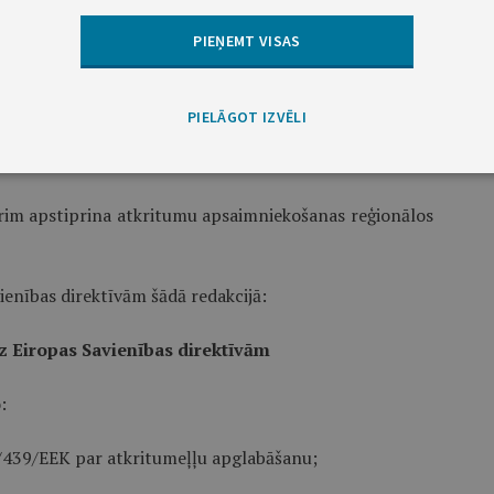
PIEŅEMT VISAS
jam iekļauj atkritumu apsaimniekošanas valsts plānā šā
jā daļā minētās prasības.”;
PIELĀGOT IZVĒLI
ādā redakcijā:
ārim apstiprina atkritumu apsaimniekošanas reģionālos
ienības direktīvām šādā redakcijā:
z Eiropas Savienības direktīvām
:
5/439/EEK par atkritumeļļu apglabāšanu;