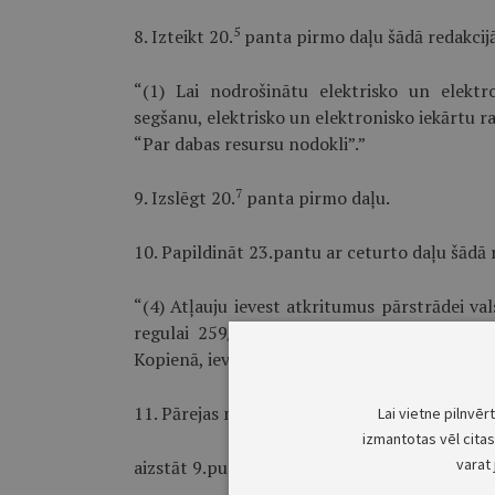
5
8. Izteikt 20.
panta pirmo daļu šādā redakcij
“(1) Lai nodrošinātu elektrisko un elekt
segšanu, elektrisko un elektronisko iekārtu r
“Par dabas resursu nodokli”.”
7
9. Izslēgt 20.
panta pirmo daļu.
10. Papildināt 23.pantu ar ceturto daļu šādā 
“(4) Atļauju ievest atkritumus pārstrādei val
regulai 259/93/EEK par uzraudzību un kon
Kopienā, ievešanu tajā un izvešanu no tās izsn
11. Pārejas noteikumos:
Lai vietne pilnvēr
izmantotas vēl citas 
varat 
aizstāt 9.punkta ievaddaļā un 2.apakšpunktā v