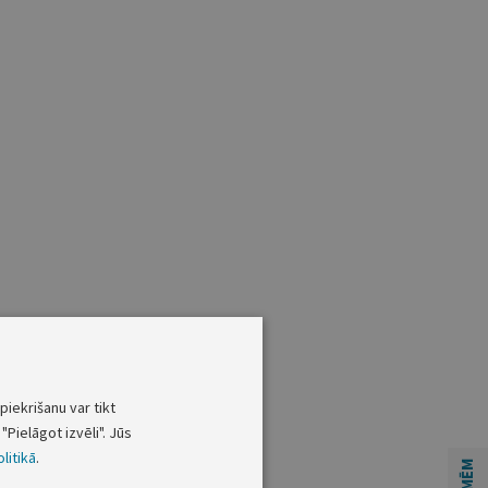
piekrišanu var tikt
"Pielāgot izvēli". Jūs
litikā
.