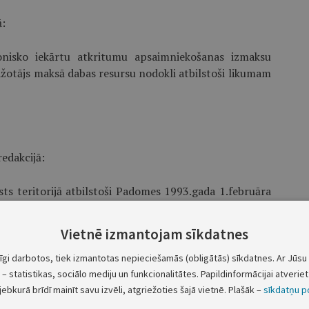
ā:
ronisko iekārtu atkritumu apsaimniekošanas izmaksu
ažotājs maksā dabas resursu nodokli atbilstoši likumam
redakcijā:
sts teritorijā atbilstoši Padomes 1993.gada 1.februāra
troli attiecībā uz atkritumu pārvadājumiem Eiropas
iedz Valsts vides dienests.”
Vietnē izmantojam sīkdatnes
tīgi darbotos, tiek izmantotas nepieciešamās (obligātās) sīkdatnes. Ar Jūsu 
– statistikas, sociālo mediju un funkcionalitātes. Papildinformācijai atveriet 
jebkurā brīdī mainīt savu izvēli, atgriežoties šajā vietnē. Plašāk –
sīkdatņu po
ārdu “janvārim” ar vārdu “jūlijam”;