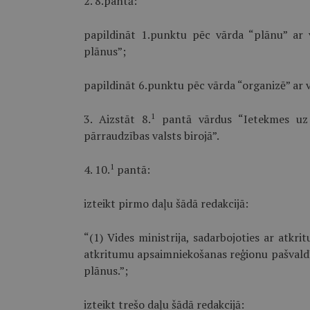
2. 8.pantā:
papildināt 1.punktu pēc vārda “plānu” ar
plānus”;
papildināt 6.punktu pēc vārda “organizē” ar 
1
3. Aizstāt 8.
pantā vārdus “Ietekmes uz v
pārraudzības valsts birojā”.
1
4. 10.
pantā:
izteikt pirmo daļu šādā redakcijā:
“(1) Vides ministrija, sadarbojoties ar atkr
atkritumu apsaimniekošanas reģionu pašvald
plānus.”;
izteikt trešo daļu šādā redakcijā: