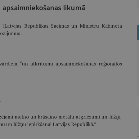
u apsaimniekošanas likumā
 (Latvijas Republikas Saeimas un Ministru Kabineta
grozījumus:
 vārdiem “un atkritumu apsaimniekošanas reģionālos
:
izējami melno un krāsaino metālu atgriezumi un lūžņi,
u un lūžņu iepirkšanai Latvijas Republikā.”