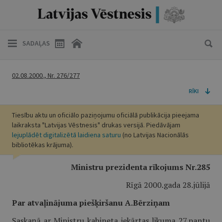
SADAĻAS
02.08.2000., Nr. 276/277
RĪKI
Tiesību aktu un oficiālo paziņojumu oficiālā publikācija pieejama
laikraksta "Latvijas Vēstnesis" drukas versijā. Piedāvājam
lejuplādēt digitalizētā laidiena saturu
(no Latvijas Nacionālās
bibliotēkas krājuma).
Ministru prezidenta rīkojums Nr.285
Rīgā 2000.gada 28.jūlijā
Par atvaļinājuma piešķiršanu A.Bērziņam
Saskaņā ar Ministru kabineta iekārtas likuma 27.pantu