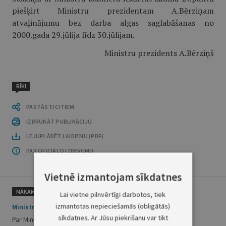
piešķirt Ministru prezidentam A.Bērziņam
atvaļinājumu bez darba algas saglabāšanas no
2000.gada 29.jūlija līdz 30.jūlijam.
Ministru prezidents A.Bērziņš
RĪKI
PASTĀSTI CITIEM
IZDRUKĀT PUBLIKĀCIJU
LEJUPLĀDĒT LAIDIENU (PDF)
PAR OFICIĀLO IZDEVUMU
Vietnē izmantojam sīkdatnes
NĀKAMAIS
Lai vietne pilnvērtīgi darbotos, tiek
izmantotas nepieciešamās (obligātās)
Ministru prezidenta rīkojums Nr.286
sīkdatnes. Ar Jūsu piekrišanu var tikt
Par Ministru prezidenta vietas izpildītāja iecelšanu