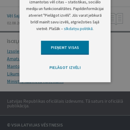
izmantotas vēl citas – statistikas, sociālo
mediju un funkcionalitātes. Papildinformācijai
atveriet "Pielāgot izvēli". Jūs varat jebkurā
Vēl šajā numurā
brīdī mainīt savu izvēli, atgriežoties šajā
02.08.2000., Nr. 276/277
vietnē. Plašāk –
sīkdatņu politikā
.
ĪSCEĻI
PIEŅEMT VISAS
Izsoles
Amatu konkursi
Mantojumu ziņas
PIELĀGOT IZVĒLI
Likumi
Ministru kabineta noteikumi
Latvijas Republikas oficiālais izdevums. Tā saturs ir oficiālā
publikācija.
© VSIA LATVIJAS VĒSTNESIS