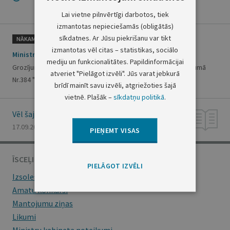
Lai vietne pilnvērtīgi darbotos, tiek
izmantotas nepieciešamās (obligātās)
sīkdatnes. Ar Jūsu piekrišanu var tikt
NĀKAMAIS
izmantotas vēl citas – statistikas, sociālo
Ministru prezidenta rīkojums Nr.397
mediju un funkcionalitātes. Papildinformācijai
Grozījums Ministru prezidenta 2004.gada 9.septembra rīkojumā
atveriet "Pielāgot izvēli". Jūs varat jebkurā
Nr.384 "Par Ē.Jēkabsona komandējumu"
brīdī mainīt savu izvēli, atgriežoties šajā
vietnē. Plašāk –
sīkdatņu politikā
.
Vēl šajā numurā
17.09.2004., Nr. 148
PIEŅEMT VISAS
ĪSCEĻI
PIELĀGOT IZVĒLI
Izsoles
Amatu konkursi
Mantojumu ziņas
Likumi