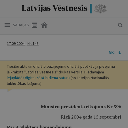
SADAĻAS
17.09.2004., Nr. 148
RĪKI
Tiesību aktu un oficiālo paziņojumu oficiālā publikācija pieejama
laikraksta "Latvijas Vēstnesis" drukas versijā. Piedāvājam
lejuplādēt digitalizētā laidiena saturu
(no Latvijas Nacionālās
bibliotēkas krājuma).
Ministru prezidenta rīkojums Nr.396
Rīgā 2004.gada 15.septembrī
Par A.Slaktera komandējumu