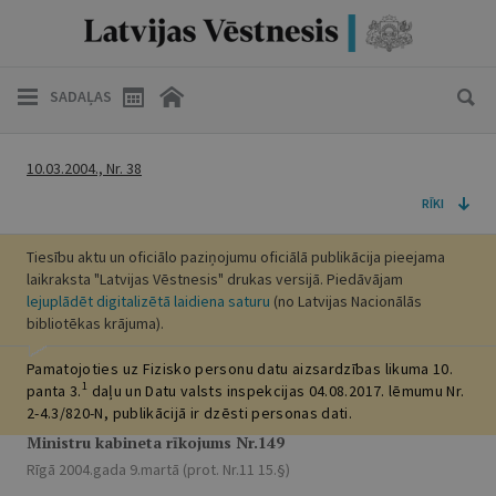
SADAĻAS
10.03.2004., Nr. 38
RĪKI
Tiesību aktu un oficiālo paziņojumu oficiālā publikācija pieejama
laikraksta "Latvijas Vēstnesis" drukas versijā. Piedāvājam
lejuplādēt digitalizētā laidiena saturu
(no Latvijas Nacionālās
bibliotēkas krājuma).
Pamatojoties uz Fizisko personu datu aizsardzības likuma 10.
1
panta 3.
daļu un Datu valsts inspekcijas 04.08.2017. lēmumu Nr.
2-4.3/820-N, publikācijā ir dzēsti personas dati.
Ministru kabineta rīkojums Nr.149
Rīgā 2004.gada 9.martā (prot. Nr.11 15.§)