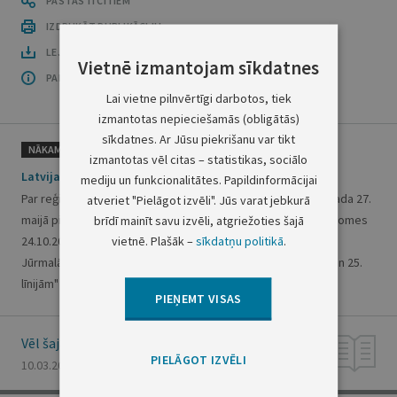
PASTĀSTI CITIEM
IZDRUKĀT PUBLIKĀCIJU
LEJUPLĀDĒT LAIDIENU (PDF)
Vietnē izmantojam sīkdatnes
PAR OFICIĀLO IZDEVUMU
Lai vietne pilnvērtīgi darbotos, tiek
izmantotas nepieciešamās (obligātās)
sīkdatnes. Ar Jūsu piekrišanu var tikt
NĀKAMAIS
izmantotas vēl citas – statistikas, sociālo
Latvijas Republikas Satversmes tiesas spriedums
mediju un funkcionalitātes. Papildinformācijai
Par reģionālās attīstības un pašvaldību lietu ministra 2003. gada 27.
atveriet "Pielāgot izvēli". Jūs varat jebkurā
maijā pieņemtā rīkojuma Nr. 2-02/57 "Par Jūrmalas pilsētas domes
brīdī mainīt savu izvēli, atgriežoties šajā
vietnē. Plašāk –
sīkdatņu politikā
.
24.10.2001. saistošo noteikumu Nr. 17 "Par detālo plānojumu
Jūrmalā, teritorijai starp Bulduru prospektu, Rotas ielu, 23. un 25.
līnijām" darbības...
VAIRĀK
PIEŅEMT VISAS
Vēl šajā numurā
PIELĀGOT IZVĒLI
10.03.2004., Nr. 38