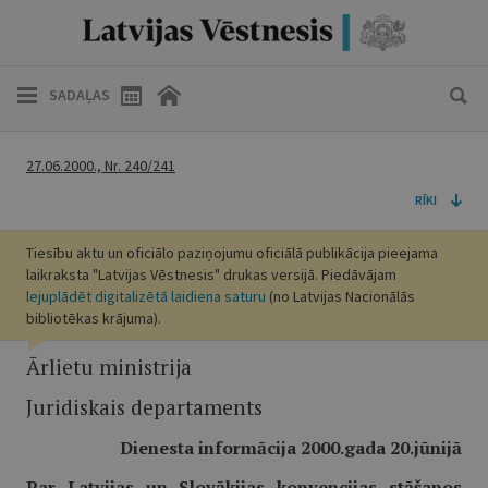
SADAĻAS
27.06.2000., Nr. 240/241
RĪKI
Tiesību aktu un oficiālo paziņojumu oficiālā publikācija pieejama
laikraksta "Latvijas Vēstnesis" drukas versijā. Piedāvājam
lejuplādēt digitalizētā laidiena saturu
(no Latvijas Nacionālās
bibliotēkas krājuma).
Ārlietu ministrija
Juridiskais departaments
Dienesta informācija 2000.gada 20.jūnijā
Par Latvijas un Slovākijas konvencijas stāšanos