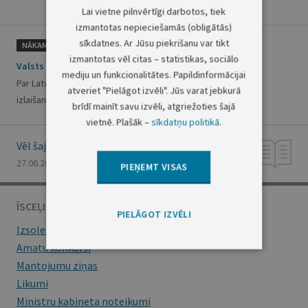
Lai vietne pilnvērtīgi darbotos, tiek
izmantotas nepieciešamās (obligātās)
sīkdatnes. Ar Jūsu piekrišanu var tikt
NĀKAMAIS
izmantotas vēl citas – statistikas, sociālo
Valsts kases dienesta informācija
mediju un funkcionalitātes. Papildinformācijai
Par Latvijas valsts iekšējā aizņēmuma īstermiņa parādzīmju
atveriet "Pielāgot izvēli". Jūs varat jebkurā
izlaišanu
brīdī mainīt savu izvēli, atgriežoties šajā
vietnē. Plašāk –
sīkdatņu politikā
.
Vēl šajā numurā
27.06.2000., Nr. 240/241
PIEŅEMT VISAS
ĪSCEĻI
PIELĀGOT IZVĒLI
Izsoles
Amatu konkursi
Mantojumu ziņas
Likumi
Ministru kabineta noteikumi