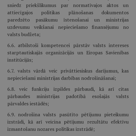
sniedz priekšlikumus par normatīvajos aktos un
attiecīgajos politikas plānošanas dokumentos
paredzēto pasākumu īstenošanai un ministrijas
uzdevumu veikšanai nepieciešamo finansējumu no
valsts budžeta;
6.6. atbilstoši kompetencei pārstāv valsts intereses
starptautiskajās organizācijās un Eiropas Savienības
institūcijās;
6.7. valsts vārdā veic privāttiesiskus darījumus, kas
nepieciešami ministrijas darbības nodrošināšanai;
6.8. veic funkciju izpildes pārbaudi, kā arī citas
pārbaudes ministrijas padotībā esošajās valsts
pārvaldes iestādēs;
6.9. nodrošina valsts pasūtīto pētījumu pieteikumu
izstrādi, kā arī veicina pētījumu rezultātu efektīvu
izmantošanu nozares politikas izstrādē;