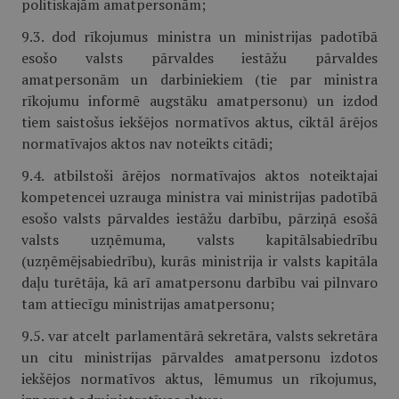
politiskajām amatpersonām;
9.3. dod rīkojumus ministra un ministrijas padotībā
esošo valsts pārvaldes iestāžu pārvaldes
amatpersonām un darbiniekiem (tie par ministra
rīkojumu informē augstāku amatpersonu) un izdod
tiem saistošus iekšējos normatīvos aktus, ciktāl ārējos
normatīvajos aktos nav noteikts citādi;
9.4. atbilstoši ārējos normatīvajos aktos noteiktajai
kompetencei uzrauga ministra vai ministrijas padotībā
esošo valsts pārvaldes iestāžu darbību, pārziņā esošā
valsts uzņēmuma, valsts kapitālsabiedrību
(uzņēmējsabiedrību), kurās ministrija ir valsts kapitāla
daļu turētāja, kā arī amatpersonu darbību vai pilnvaro
tam attiecīgu ministrijas amatpersonu;
9.5. var atcelt parlamentārā sekretāra, valsts sekretāra
un citu ministrijas pārvaldes amatpersonu izdotos
iekšējos normatīvos aktus, lēmumus un rīkojumus,