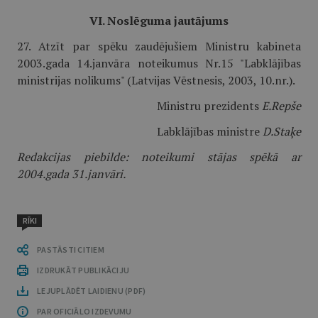
VI. Noslēguma jautājums
27. Atzīt par spēku zaudējušiem Ministru kabineta
2003.gada 14.janvāra noteikumus Nr.15 "Labklājības
ministrijas nolikums" (Latvijas Vēstnesis, 2003, 10.nr.).
Ministru prezidents
E.Repše
Labklājības ministre
D.Staķe
Redakcijas piebilde: noteikumi stājas spēkā ar
2004.gada 31.janvāri.
RĪKI
PASTĀSTI CITIEM
IZDRUKĀT PUBLIKĀCIJU
LEJUPLĀDĒT LAIDIENU (PDF)
PAR OFICIĀLO IZDEVUMU