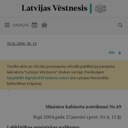
SADAĻAS
30.01.2004., Nr. 16
RĪKI
Tiesību aktu un oficiālo paziņojumu oficiālā publikācija pieejama
laikraksta "Latvijas Vēstnesis" drukas versijā. Piedāvājam
lejuplādēt digitalizētā laidiena saturu
(no Latvijas Nacionālās
bibliotēkas krājuma).
Ministru kabineta noteikumi Nr.49
Rīgā 2004.gada 27.janvārī (prot. Nr.4, 13.§)
Labklājības ministrijas nolikums