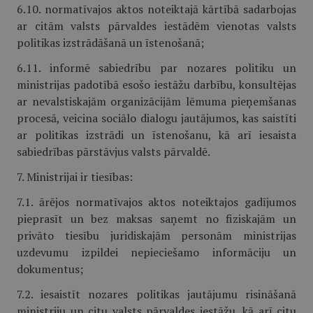
6.10. normatīvajos aktos noteiktajā kārtībā sadarbojas
ar citām valsts pārvaldes iestādēm vienotas valsts
politikas izstrādāšanā un īstenošanā;
6.11. informē sabiedrību par nozares politiku un
ministrijas padotībā esošo iestāžu darbību, konsultējas
ar nevalstiskajām organizācijām lēmuma pieņemšanas
procesā, veicina sociālo dialogu jautājumos, kas saistīti
ar politikas izstrādi un īstenošanu, kā arī iesaista
sabiedrības pārstāvjus valsts pārvaldē.
7. Ministrijai ir tiesības:
7.1. ārējos normatīvajos aktos noteiktajos gadījumos
pieprasīt un bez maksas saņemt no fiziskajām un
privāto tiesību juridiskajām personām ministrijas
uzdevumu izpildei nepieciešamo informāciju un
dokumentus;
7.2. iesaistīt nozares politikas jautājumu risināšanā
ministriju un citu valsts pārvaldes iestāžu, kā arī citu