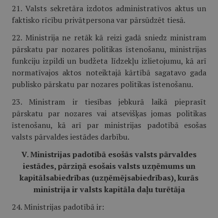
21. Valsts sekretāra izdotos administratīvos aktus un
faktisko rīcību privātpersona var pārsūdzēt tiesā.
22. Ministrija ne retāk kā reizi gadā sniedz ministram
pārskatu par nozares politikas īstenošanu, ministrijas
funkciju izpildi un budžeta līdzekļu izlietojumu, kā arī
normatīvajos aktos noteiktajā kārtībā sagatavo gada
publisko pārskatu par nozares politikas īstenošanu.
23. Ministram ir tiesības jebkurā laikā pieprasīt
pārskatu par nozares vai atsevišķas jomas politikas
īstenošanu, kā arī par ministrijas padotībā esošas
valsts pārvaldes iestādes darbību.
V. Ministrijas padotībā esošās valsts pārvaldes
iestādes, pārziņā esošais valsts uzņēmums un
kapitālsabiedrības (uzņēmējsabiedrības), kurās
ministrija ir valsts kapitāla daļu turētāja
24. Ministrijas padotībā ir: