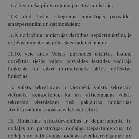
11.7. bez īpaša pilnvarojuma pārstāv ministriju;
11.8. dod tiešus rīkojumus ministrijas pārvaldes
amatpersonām un darbiniekiem;
11.9. nodrošina ministrijas darbības nepārtrauktību, ja
notikusi ministrijas politiskās vadības maiņa;
11.10. veic citas Valsts pārvaldes iekārtas likumā
noteiktās tiešās valsts pārvaldes iestādes vadītāja
funkcijas un citos normatīvajos aktos noteiktās
funkcijas.
12. Valsts sekretāram ir vietnieki. Valsts sekretāra
vietnieka kompetenci, kā arī attiecīgajam valsts
sekretāra vietniekam tieši pakļautās ministrijas
struktūrvienības nosaka valsts sekretārs.
13. Ministrijas struktūrvienības ir departamenti, to
nodaļas un patstāvīgās nodaļas. Departamentus, to
nodaļas un patstāvīgās nodaļas izveido, reorganizē un