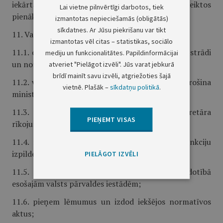
iekārtas likumā un citos normatīvajos aktos noteiktos
Lai vietne pilnvērtīgi darbotos, tiek
pienākumus.
izmantotas nepieciešamās (obligātās)
sīkdatnes. Ar Jūsu piekrišanu var tikt
11. Valsts sekretārs:
izmantotas vēl citas – statistikas, sociālo
11.1. organizē nozares politikas un stratēģijas izstrādi
mediju un funkcionalitātes. Papildinformācijai
un nozares politikas īstenošanu;
atveriet "Pielāgot izvēli". Jūs varat jebkurā
brīdī mainīt savu izvēli, atgriežoties šajā
11.2. vada iestādes administratīvo darbu un nodrošina
vietnē. Plašāk –
sīkdatņu politikā
.
ministrijas funkciju izpildi;
11.3. nodrošina ministra un parlamentārā sekretāra
PIEŅEMT VISAS
rīkojumu izpildi;
11.4. izveido racionālu struktūru ministrijas funkciju
izpildei;
PIELĀGOT IZVĒLI
11.5. plāno finanšu resursus ministrijas padotībā
esošajām valsts pārvaldes iestādēm;
11.6. pieņem lēmumus un izdod iekšējos normatīvos
aktus;