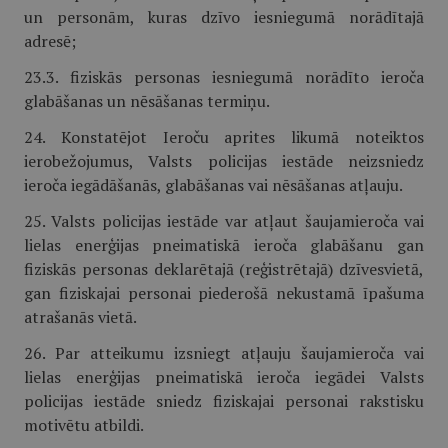
un personām, kuras dzīvo iesniegumā norādītajā
adresē;
23.3. fiziskās personas iesniegumā norādīto ieroča
glabāšanas un nēsāšanas termiņu.
24. Konstatējot Ieroču aprites likumā noteiktos
ierobežojumus, Valsts policijas iestāde neizsniedz
ieroča iegādāšanās, glabāšanas vai nēsāšanas atļauju.
25. Valsts policijas iestāde var atļaut šaujamieroča vai
lielas enerģijas pneimatiskā ieroča glabāšanu gan
fiziskās personas deklarētajā (reģistrētajā) dzīvesvietā,
gan fiziskajai personai piederošā nekustamā īpašuma
atrašanās vietā.
26. Par atteikumu izsniegt atļauju šaujamieroča vai
lielas enerģijas pneimatiskā ieroča iegādei Valsts
policijas iestāde sniedz fiziskajai personai rakstisku
motivētu atbildi.