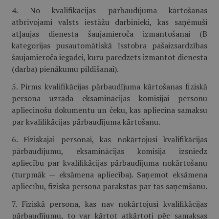
4. No kvalifikācijas pārbaudījuma kārtošanas
atbrīvojami valsts iestāžu darbinieki, kas saņēmuši
atļaujas dienesta šaujamieroča izmantošanai (B
kategorijas pusautomātiskā īsstobra pašaizsardzības
šaujamieroča iegādei, kuru paredzēts izmantot dienesta
(darba) pienākumu pildīšanai).
5. Pirms kvalifikācijas pārbaudījuma kārtošanas fiziskā
persona uzrāda eksaminācijas komisijai personu
apliecinošu dokumentu un čeku, kas apliecina samaksu
par kvalifikācijas pārbaudījuma kārtošanu.
6. Fiziskajai personai, kas nokārtojusi kvalifikācijas
pārbaudījumu, eksaminācijas komisija izsniedz
apliecību par kvalifikācijas pārbaudījuma nokārtošanu
(turpmāk — eksāmena apliecība). Saņemot eksāmena
apliecību, fiziskā persona parakstās par tās saņemšanu.
7. Fiziskā persona, kas nav nokārtojusi kvalifikācijas
pārbaudījumu, to var kārtot atkārtoti pēc samaksas