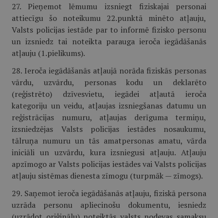
27. Pieņemot lēmumu izsniegt fiziskajai personai
attiecīgu šo noteikumu 22.punktā minēto atļauju,
Valsts policijas iestāde par to informē fizisko personu
un izsniedz tai noteikta parauga ieroča iegādāšanās
atļauju (1.pielikums).
28. Ieroča iegādāšanās atļaujā norāda fiziskās personas
vārdu, uzvārdu, personas kodu un deklarēto
(reģistrēto) dzīvesvietu, iegādei atļautā ieroča
kategoriju un veidu, atļaujas izsniegšanas datumu un
reģistrācijas numuru, atļaujas derīguma termiņu,
izsniedzējas Valsts policijas iestādes nosaukumu,
tālruņa numuru un tās amatpersonas amatu, vārda
iniciāli un uzvārdu, kura izsniegusi atļauju. Atļauju
apzīmogo ar Valsts policijas iestādes vai Valsts policijas
atļauju sistēmas dienesta zīmogu (turpmāk — zīmogs).
29. Saņemot ieroča iegādāšanās atļauju, fiziskā persona
uzrāda personu apliecinošu dokumentu, iesniedz
(uzrādot oriģinālu) noteiktās valsts nodevas samaksu