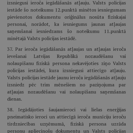
izsniegusi ieroča iegādāšanās atļauju. Valsts policijas
iestāde šo noteikumu 12.punktā minētos iesniegumam
pievienotos dokumentu oriģinālus nosūta fiziskajai
personai, norādot, ka iesniegums jaunas atļaujas
saņemšanai iesniedzams šo noteikumu 11.punktā
minētajā Valsts policijas iestādē.
37. Par ieroča iegādāšanās atļaujas un atļaujas ieroča
ievešanai Latvijas Republikā nozaudēšanu vai
nolaupīšanu fiziskā persona nekavējoties ziņo Valsts
policijas iestādei, kura izsniegusi attiecīgo atļauju.
Valsts policijas iestāde jaunu ieroča iegādāšanās atļauju
izsniedz pēc trim mēnešiem no paziņojuma par
atļaujas nozaudēšanu vai nolaupīšanu saņemšanas
dienas.
38. Iegādājoties šaujamieroci vai lielas enerģijas
pneimatisko ieroci un attiecīgā ieroča munīciju ieroču
tirdzniecības uzņēmumā, fiziskā persona uzrāda
personu apliecinošu dokumentu un Valsts policijas