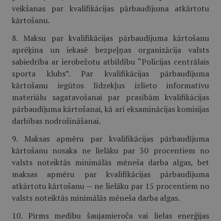
veikšanas par kvalifikācijas pārbaudījuma atkārtotu
kārtošanu.
8. Maksu par kvalifikācijas pārbaudījuma kārtošanu
aprēķina un iekasē bezpeļņas organizācija valsts
sabiedrība ar ierobežotu atbildību “Policijas centrālais
sporta klubs”. Par kvalifikācijas pārbaudījuma
kārtošanu iegūtos līdzekļus izlieto informatīvu
materiālu sagatavošanai par prasībām kvalifikācijas
pārbaudījuma kārtošanai, kā arī eksaminācijas komisijas
darbības nodrošināšanai.
9. Maksas apmēru par kvalifikācijas pārbaudījuma
kārtošanu nosaka ne lielāku par 30 procentiem no
valsts noteiktās minimālās mēneša darba algas, bet
maksas apmēru par kvalifikācijas pārbaudījuma
atkārtotu kārtošanu — ne lielāku par 15 procentiem no
valsts noteiktās minimālās mēneša darba algas.
10. Pirms medību šaujamieroča vai lielas enerģijas