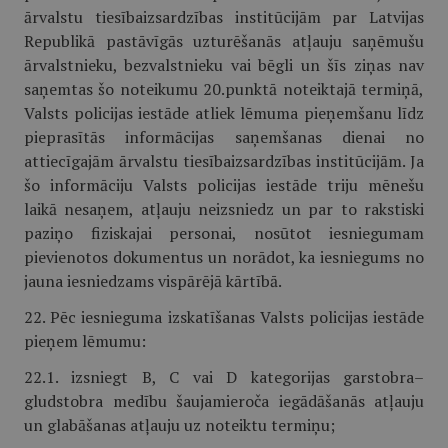
ārvalstu tiesībaizsardzības institūcijām par Latvijas
Republikā pastāvīgās uzturēšanās atļauju saņēmušu
ārvalstnieku, bezvalstnieku vai bēgli un šīs ziņas nav
saņemtas šo noteikumu 20.punktā noteiktajā termiņā,
Valsts policijas iestāde atliek lēmuma pieņemšanu līdz
pieprasītās informācijas saņemšanas dienai no
attiecīgajām ārvalstu tiesībaizsardzības institūcijām. Ja
šo informāciju Valsts policijas iestāde triju mēnešu
laikā nesaņem, atļauju neizsniedz un par to rakstiski
paziņo fiziskajai personai, nosūtot iesniegumam
pievienotos dokumentus un norādot, ka iesniegums no
jauna iesniedzams vispārējā kārtībā.
22. Pēc iesnieguma izskatīšanas Valsts policijas iestāde
pieņem lēmumu:
22.1. izsniegt B, C vai D kategorijas garstobra–
gludstobra medību šaujamieroča iegādāšanās atļauju
un glabāšanas atļauju uz noteiktu termiņu;