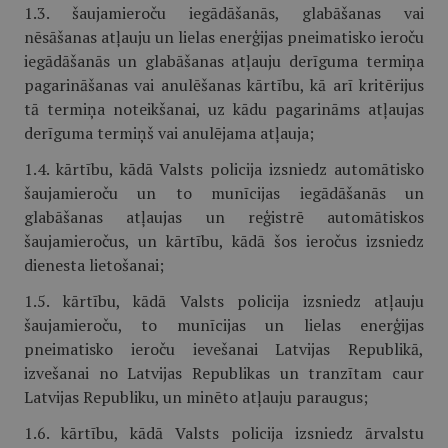
1.3. šaujamieroču iegādāšanās, glabāšanas vai
nēsāšanas atļauju un lielas enerģijas pneimatisko ieroču
iegādāšanās un glabāšanas atļauju derīguma termiņa
pagarināšanas vai anulēšanas kārtību, kā arī kritērijus
tā termiņa noteikšanai, uz kādu pagarināms atļaujas
derīguma termiņš vai anulējama atļauja;
1.4. kārtību, kādā Valsts policija izsniedz automātisko
šaujamieroču un to munīcijas iegādāšanās un
glabāšanas atļaujas un reģistrē automātiskos
šaujamieročus, un kārtību, kādā šos ieročus izsniedz
dienesta lietošanai;
1.5. kārtību, kādā Valsts policija izsniedz atļauju
šaujamieroču, to munīcijas un lielas enerģijas
pneimatisko ieroču ievešanai Latvijas Republikā,
izvešanai no Latvijas Republikas un tranzītam caur
Latvijas Republiku, un minēto atļauju paraugus;
1.6. kārtību, kādā Valsts policija izsniedz ārvalstu