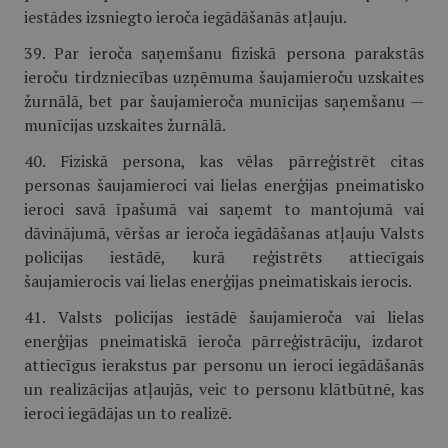
iestādes izsniegto ieroča iegādāšanās atļauju.
39. Par ieroča saņemšanu fiziskā persona parakstās
ieroču tirdzniecības uzņēmuma šaujamieroču uzskaites
žurnālā, bet par šaujamieroča munīcijas saņemšanu —
munīcijas uzskaites žurnālā.
40. Fiziskā persona, kas vēlas pārreģistrēt citas
personas šaujamieroci vai lielas enerģijas pneimatisko
ieroci savā īpašumā vai saņemt to mantojumā vai
dāvinājumā, vēršas ar ieroča iegādāšanas atļauju Valsts
policijas iestādē, kurā reģistrēts attiecīgais
šaujamierocis vai lielas enerģijas pneimatiskais ierocis.
41. Valsts policijas iestādē šaujamieroča vai lielas
enerģijas pneimatiskā ieroča pārreģistrāciju, izdarot
attiecīgus ierakstus par personu un ieroci iegādāšanās
un realizācijas atļaujās, veic to personu klātbūtnē, kas
ieroci iegādājas un to realizē.