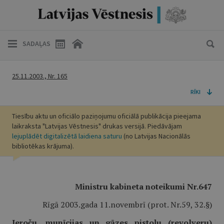
SADAĻAS
25.11.2003., Nr. 165
RĪKI
Tiesību aktu un oficiālo paziņojumu oficiālā publikācija pieejama
laikraksta "Latvijas Vēstnesis" drukas versijā. Piedāvājam
lejuplādēt digitalizētā laidiena saturu
(no Latvijas Nacionālās
bibliotēkas krājuma).
Ministru kabineta noteikumi Nr.647
Rīgā 2003.gada 11.novembrī (prot. Nr.59, 32.§)
Ieroču, munīcijas un gāzes pistoļu (revolveru)