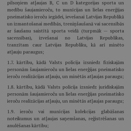
pilsoņiem atļaujas B, C un D kategorijas sporta un
medību šaujamieroču, to munīcijas un lielas enerģijas
pneimatisko ieroču iegādei, ievešanai Latvijas Republikā
un izmantošanai medībās, treniņšaušanā vai sacensībās
ar šaušanu saistītā sporta veidā (turpmāk — sporta
sacensības), izvešanai no Latvijas Republikas,
tranzītam caur Latvijas Republiku, kā arī minēto
atļauju paraugus;
1.7. kārtību, kādā Valsts policija izsniedz fiziskajām
personām šaujamieroču un lielas enerģijas pneimatisko
ieroču realizācijas atļauju, un minētās atļaujas paraugu;
1.8. kārtību, kādā Valsts policija izsniedz juridiskajām
personām šaujamieroču un lielas enerģijas pneimatisko
ieroču realizācijas atļauju, un minētās atļaujas paraugu;
1.9. ieroču vai munīcijas kolekcijas glabāšanas
noteikumus un atļaujas saņemšanas, reģistrēšanas un
anulēšanas kārtību;