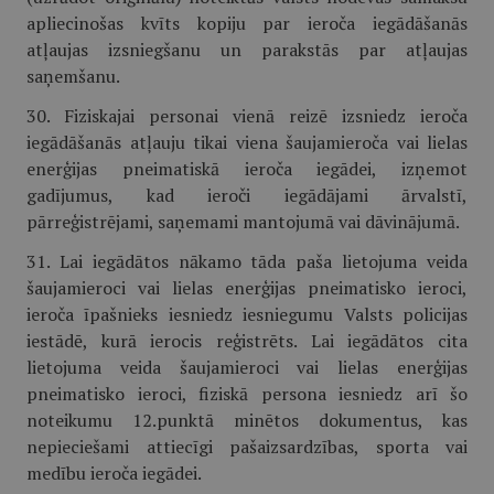
apliecinošas kvīts kopiju par ieroča iegādāšanās
atļaujas izsniegšanu un parakstās par atļaujas
saņemšanu.
30. Fiziskajai personai vienā reizē izsniedz ieroča
iegādāšanās atļauju tikai viena šaujamieroča vai lielas
enerģijas pneimatiskā ieroča iegādei, izņemot
gadījumus, kad ieroči iegādājami ārvalstī,
pārreģistrējami, saņemami mantojumā vai dāvinājumā.
31. Lai iegādātos nākamo tāda paša lietojuma veida
šaujamieroci vai lielas enerģijas pneimatisko ieroci,
ieroča īpašnieks iesniedz iesniegumu Valsts policijas
iestādē, kurā ierocis reģistrēts. Lai iegādātos cita
lietojuma veida šaujamieroci vai lielas enerģijas
pneimatisko ieroci, fiziskā persona iesniedz arī šo
noteikumu 12.punktā minētos dokumentus, kas
nepieciešami attiecīgi pašaizsardzības, sporta vai
medību ieroča iegādei.