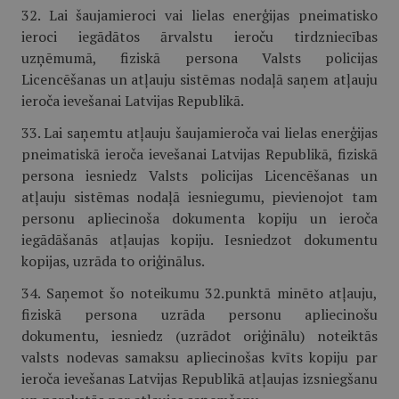
32. Lai šaujamieroci vai lielas enerģijas pneimatisko
ieroci iegādātos ārvalstu ieroču tirdzniecības
uzņēmumā, fiziskā persona Valsts policijas
Licencēšanas un atļauju sistēmas nodaļā saņem atļauju
ieroča ievešanai Latvijas Republikā.
33. Lai saņemtu atļauju šaujamieroča vai lielas enerģijas
pneimatiskā ieroča ievešanai Latvijas Republikā, fiziskā
persona iesniedz Valsts policijas Licencēšanas un
atļauju sistēmas nodaļā iesniegumu, pievienojot tam
personu apliecinoša dokumenta kopiju un ieroča
iegādāšanās atļaujas kopiju. Iesniedzot dokumentu
kopijas, uzrāda to oriģinālus.
34. Saņemot šo noteikumu 32.punktā minēto atļauju,
fiziskā persona uzrāda personu apliecinošu
dokumentu, iesniedz (uzrādot oriģinālu) noteiktās
valsts nodevas samaksu apliecinošas kvīts kopiju par
ieroča ievešanas Latvijas Republikā atļaujas izsniegšanu