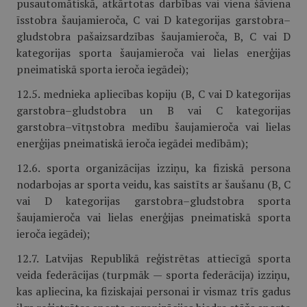
pusautomātiskā, atkārtotas darbības vai viena šāviena
īsstobra šaujamieroča, C vai D kategorijas garstobra–
gludstobra pašaizsardzības šaujamieroča, B, C vai D
kategorijas sporta šaujamieroča vai lielas enerģijas
pneimatiskā sporta ieroča iegādei);
12.5. mednieka apliecības kopiju (B, C vai D kategorijas
garstobra–gludstobra un B vai C kategorijas
garstobra–vītņstobra medību šaujamieroča vai lielas
enerģijas pneimatiskā ieroča iegādei medībām);
12.6. sporta organizācijas izziņu, ka fiziskā persona
nodarbojas ar sporta veidu, kas saistīts ar šaušanu (B, C
vai D kategorijas garstobra–gludstobra sporta
šaujamieroča vai lielas enerģijas pneimatiskā sporta
ieroča iegādei);
12.7. Latvijas Republikā reģistrētas attiecīgā sporta
veida federācijas (turpmāk — sporta federācija) izziņu,
kas apliecina, ka fiziskajai personai ir vismaz trīs gadus