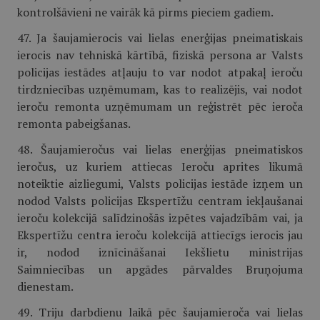
kontrolšāvieni ne vairāk kā pirms pieciem gadiem.
47. Ja šaujamierocis vai lielas enerģijas pneimatiskais
ierocis nav tehniskā kārtībā, fiziskā persona ar Valsts
policijas iestādes atļauju to var nodot atpakaļ ieroču
tirdzniecības uzņēmumam, kas to realizējis, vai nodot
ieroču remonta uzņēmumam un reģistrēt pēc ieroča
remonta pabeigšanas.
48. Šaujamieročus vai lielas enerģijas pneimatiskos
ieročus, uz kuriem attiecas Ieroču aprites likumā
noteiktie aizliegumi, Valsts policijas iestāde izņem un
nodod Valsts policijas Ekspertīžu centram iekļaušanai
ieroču kolekcijā salīdzinošās izpētes vajadzībām vai, ja
Ekspertīžu centra ieroču kolekcijā attiecīgs ierocis jau
ir, nodod iznīcināšanai Iekšlietu ministrijas
Saimniecības un apgādes pārvaldes Bruņojuma
dienestam.
49. Triju darbdienu laikā pēc šaujamieroča vai lielas