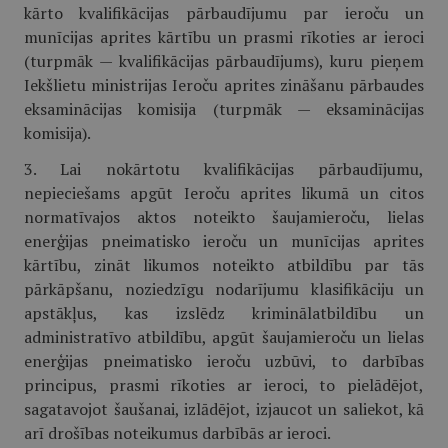
kārto kvalifikācijas pārbaudījumu par ieroču un
munīcijas aprites kārtību un prasmi rīkoties ar ieroci
(turpmāk — kvalifikācijas pārbaudījums), kuru pieņem
Iekšlietu ministrijas Ieroču aprites zināšanu pārbaudes
eksaminācijas komisija (turpmāk — eksaminācijas
komisija).
3. Lai nokārtotu kvalifikācijas pārbaudījumu,
nepieciešams apgūt Ieroču aprites likumā un citos
normatīvajos aktos noteikto šaujamieroču, lielas
enerģijas pneimatisko ieroču un munīcijas aprites
kārtību, zināt likumos noteikto atbildību par tās
pārkāpšanu, noziedzīgu nodarījumu klasifikāciju un
apstākļus, kas izslēdz kriminālatbildību un
administratīvo atbildību, apgūt šaujamieroču un lielas
enerģijas pneimatisko ieroču uzbūvi, to darbības
principus, prasmi rīkoties ar ieroci, to pielādējot,
sagatavojot šaušanai, izlādējot, izjaucot un saliekot, kā
arī drošības noteikumus darbībās ar ieroci.