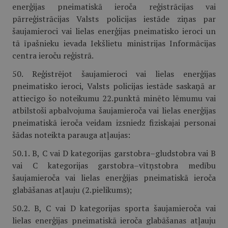
enerģijas pneimatiskā ieroča reģistrācijas vai
pārreģistrācijas Valsts policijas iestāde ziņas par
šaujamieroci vai lielas enerģijas pneimatisko ieroci un
tā īpašnieku ievada Iekšlietu ministrijas Informācijas
centra ieroču reģistrā.
50. Reģistrējot šaujamieroci vai lielas enerģijas
pneimatisko ieroci, Valsts policijas iestāde saskaņā ar
attiecīgo šo noteikumu 22.punktā minēto lēmumu vai
atbilstoši apbalvojuma šaujamieroča vai lielas enerģijas
pneimatiskā ieroča veidam izsniedz fiziskajai personai
šādas noteikta parauga atļaujas:
50.1. B, C vai D kategorijas garstobra–gludstobra vai B
vai C kategorijas garstobra–vītņstobra medību
šaujamieroča vai lielas enerģijas pneimatiskā ieroča
glabāšanas atļauju (2.pielikums);
50.2. B, C vai D kategorijas sporta šaujamieroča vai
lielas enerģijas pneimatiskā ieroča glabāšanas atļauju