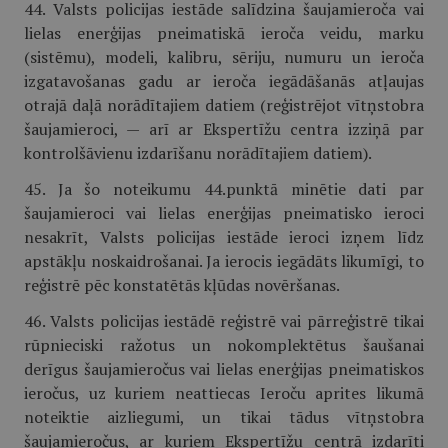
44. Valsts policijas iestāde salīdzina šaujamieroča vai
lielas enerģijas pneimatiskā ieroča veidu, marku
(sistēmu), modeli, kalibru, sēriju, numuru un ieroča
izgatavošanas gadu ar ieroča iegādāšanās atļaujas
otrajā daļā norādītajiem datiem (reģistrējot vītņstobra
šaujamieroci, — arī ar Ekspertīžu centra izziņā par
kontrolšāvienu izdarīšanu norādītajiem datiem).
45. Ja šo noteikumu 44.punktā minētie dati par
šaujamieroci vai lielas enerģijas pneimatisko ieroci
nesakrīt, Valsts policijas iestāde ieroci izņem līdz
apstākļu noskaidrošanai. Ja ierocis iegādāts likumīgi, to
reģistrē pēc konstatētās kļūdas novēršanas.
46. Valsts policijas iestādē reģistrē vai pārreģistrē tikai
rūpnieciski ražotus un nokomplektētus šaušanai
derīgus šaujamieročus vai lielas enerģijas pneimatiskos
ieročus, uz kuriem neattiecas Ieroču aprites likumā
noteiktie aizliegumi, un tikai tādus vītņstobra
šaujamieročus, ar kuriem Ekspertīžu centrā izdarīti