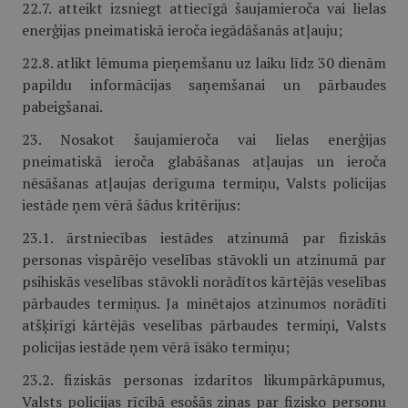
22.7. atteikt izsniegt attiecīgā šaujamieroča vai lielas
enerģijas pneimatiskā ieroča iegādāšanās atļauju;
22.8. atlikt lēmuma pieņemšanu uz laiku līdz 30 dienām
papildu informācijas saņemšanai un pārbaudes
pabeigšanai.
23. Nosakot šaujamieroča vai lielas enerģijas
pneimatiskā ieroča glabāšanas atļaujas un ieroča
nēsāšanas atļaujas derīguma termiņu, Valsts policijas
iestāde ņem vērā šādus kritērijus:
23.1. ārstniecības iestādes atzinumā par fiziskās
personas vispārējo veselības stāvokli un atzinumā par
psihiskās veselības stāvokli norādītos kārtējās veselības
pārbaudes termiņus. Ja minētajos atzinumos norādīti
atšķirīgi kārtējās veselības pārbaudes termiņi, Valsts
policijas iestāde ņem vērā īsāko termiņu;
23.2. fiziskās personas izdarītos likumpārkāpumus,
Valsts policijas rīcībā esošās ziņas par fizisko personu