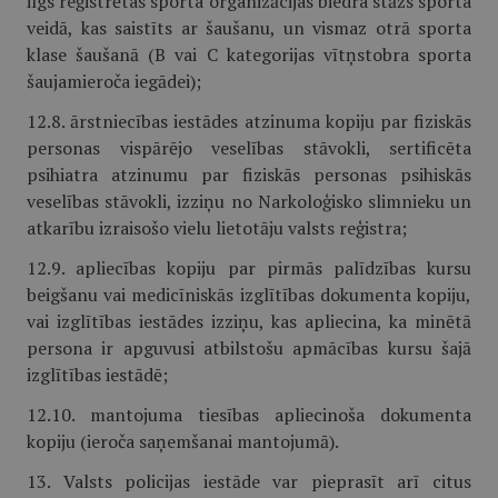
ilgs reģistrētas sporta organizācijas biedra stāžs sporta
veidā, kas saistīts ar šaušanu, un vismaz otrā sporta
klase šaušanā (B vai C kategorijas vītņstobra sporta
šaujamieroča iegādei);
12.8. ārstniecības iestādes atzinuma kopiju par fiziskās
personas vispārējo veselības stāvokli, sertificēta
psihiatra atzinumu par fiziskās personas psihiskās
veselības stāvokli, izziņu no Narkoloģisko slimnieku un
atkarību izraisošo vielu lietotāju valsts reģistra;
12.9. apliecības kopiju par pirmās palīdzības kursu
beigšanu vai medicīniskās izglītības dokumenta kopiju,
vai izglītības iestādes izziņu, kas apliecina, ka minētā
persona ir apguvusi atbilstošu apmācības kursu šajā
izglītības iestādē;
12.10. mantojuma tiesības apliecinoša dokumenta
kopiju (ieroča saņemšanai mantojumā).
13. Valsts policijas iestāde var pieprasīt arī citus