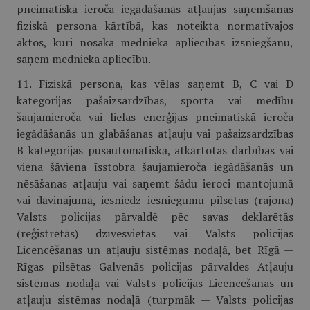
pneimatiskā ieroča iegādāšanās atļaujas saņemšanas
fiziskā persona kārtībā, kas noteikta normatīvajos
aktos, kuri nosaka mednieka apliecības izsniegšanu,
saņem mednieka apliecību.
11. Fiziskā persona, kas vēlas saņemt B, C vai D
kategorijas pašaizsardzības, sporta vai medību
šaujamieroča vai lielas enerģijas pneimatiskā ieroča
iegādāšanās un glabāšanas atļauju vai pašaizsardzības
B kategorijas pusautomātiskā, atkārtotas darbības vai
viena šāviena īsstobra šaujamieroča iegādāšanās un
nēsāšanas atļauju vai saņemt šādu ieroci mantojumā
vai dāvinājumā, iesniedz iesniegumu pilsētas (rajona)
Valsts policijas pārvaldē pēc savas deklarētās
(reģistrētās) dzīvesvietas vai Valsts policijas
Licencēšanas un atļauju sistēmas nodaļā, bet Rīgā —
Rīgas pilsētas Galvenās policijas pārvaldes Atļauju
sistēmas nodaļā vai Valsts policijas Licencēšanas un
atļauju sistēmas nodaļā (turpmāk — Valsts policijas