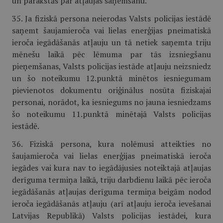
un parakstās par atļaujas saņemšanu.
35. Ja fiziskā persona neierodas Valsts policijas iestādē
saņemt šaujamieroča vai lielas enerģijas pneimatiskā
ieroča iegādāšanās atļauju un tā netiek saņemta triju
mēnešu laikā pēc lēmuma par tās izsniegšanu
pieņemšanas, Valsts policijas iestāde atļauju neizsniedz
un šo noteikumu 12.punktā minētos iesniegumam
pievienotos dokumentu oriģinālus nosūta fiziskajai
personai, norādot, ka iesniegums no jauna iesniedzams
šo noteikumu 11.punktā minētajā Valsts policijas
iestādē.
36. Fiziskā persona, kura nolēmusi atteikties no
šaujamieroča vai lielas enerģijas pneimatiskā ieroča
iegādes vai kura nav to iegādājusies noteiktajā atļaujas
derīguma termiņa laikā, triju darbdienu laikā pēc ieroča
iegādāšanās atļaujas derīguma termiņa beigām nodod
ieroča iegādāšanās atļauju (arī atļauju ieroča ievešanai
Latvijas Republikā) Valsts policijas iestādei, kura