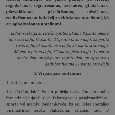
iegādāšanās, reģistrēšanas, uzskaites, glabāšanas,
pārvadāšanas, pārsūtīšanas, nēsāšanas,
realizēšanas un kolekciju veidošanas noteikumi, kā
arī apbalvošanas noteikumi
Izdoti saskaņā ar Ieroču aprites likuma 8.panta piekto
un sesto daļu, 15.pantu, 21.panta pirmo daļu, 22.panta
trešo daļu, 25.panta otro daļu, 26.panta sesto daļu,
28.panta pirmo daļu, 32.panta piekto daļu, 34.panta
devīto daļu un 44.panta septīto daļu un Apsardzes
darbības likuma 21.panta otro daļu
1. Vispārīgais jautājums
1. Noteikumi nosaka:
1.1. kārtību, kādā Valsts policija fiziskajām personām
izsniedz atļaujas B, C vai D kategorijas pašaizsardzības,
sporta vai medību šaujamieroču, kā arī lielas enerģijas
pneimatisko ieroču glabāšanai, atļaujas tādu B