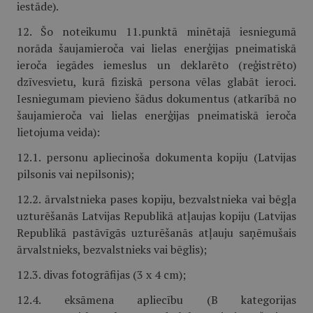
iestāde).
12. Šo noteikumu 11.punktā minētajā iesniegumā
norāda šaujamieroča vai lielas enerģijas pneimatiskā
ieroča iegādes iemeslus un deklarēto (reģistrēto)
dzīvesvietu, kurā fiziskā persona vēlas glabāt ieroci.
Iesniegumam pievieno šādus dokumentus (atkarībā no
šaujamieroča vai lielas enerģijas pneimatiskā ieroča
lietojuma veida):
12.1. personu apliecinoša dokumenta kopiju (Latvijas
pilsonis vai nepilsonis);
12.2. ārvalstnieka pases kopiju, bezvalstnieka vai bēgļa
uzturēšanās Latvijas Republikā atļaujas kopiju (Latvijas
Republikā pastāvīgās uzturēšanās atļauju saņēmušais
ārvalstnieks, bezvalstnieks vai bēglis);
12.3. divas fotogrāfijas (3 x 4 cm);
12.4. eksāmena apliecību (B kategorijas