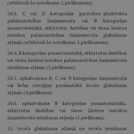
(atbilstoši šo noteikumu 2.pielikumam);
50.3. C vai D kategorijas garstobra–gludstobra
pašaizsardzības šaujamieroča vai B kategorijas
pusautomātiskā, atkārtotas darbības vai viena šāviena
īsstobra pašaizsardzības šaujamieroča glabāšanas
atļauju (atbilstoši šo noteikumu 2.pielikumam);
50.4. B kategorijas pusautomātiskā, atkārtotas darbības
vai viena šāviena īsstobra pašaizsardzības šaujamieroča
nēsāšanas atļauju (3.pielikums);
50.5. apbalvojuma B, C vai D kategorijas šaujamieroča
vai lielas enerģijas pneimatiskā ieroča glabāšanas
atļauju (4.pielikums);
50.6. apbalvojuma B kategorijas pusautomātiskā,
atkārtotas darbības vai viena šāviena īsstobra
šaujamieroča nēsāšanas atļauju (5.pielikums).
51. Ieroča glabāšanas atļaujā un ieroča nēsāšanas