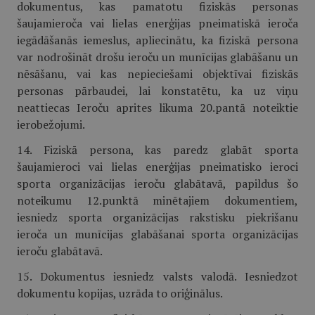
dokumentus, kas pamatotu fiziskās personas
šaujamieroča vai lielas enerģijas pneimatiskā ieroča
iegādāšanās iemeslus, apliecinātu, ka fiziskā persona
var nodrošināt drošu ieroču un munīcijas glabāšanu un
nēsāšanu, vai kas nepieciešami objektīvai fiziskās
personas pārbaudei, lai konstatētu, ka uz viņu
neattiecas Ieroču aprites likuma 20.pantā noteiktie
ierobežojumi.
14. Fiziskā persona, kas paredz glabāt sporta
šaujamieroci vai lielas enerģijas pneimatisko ieroci
sporta organizācijas ieroču glabātavā, papildus šo
noteikumu 12.punktā minētajiem dokumentiem,
iesniedz sporta organizācijas rakstisku piekrišanu
ieroča un munīcijas glabāšanai sporta organizācijas
ieroču glabātavā.
15. Dokumentus iesniedz valsts valodā. Iesniedzot
dokumentu kopijas, uzrāda to oriģinālus.