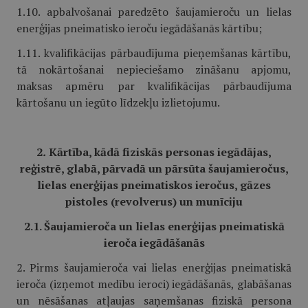
1.10. apbalvošanai paredzēto šaujamieroču un lielas
enerģijas pneimatisko ieroču iegādāšanās kārtību;
1.11. kvalifikācijas pārbaudījuma pieņemšanas kārtību,
tā nokārtošanai nepieciešamo zināšanu apjomu,
maksas apmēru par kvalifikācijas pārbaudījuma
kārtošanu un iegūto līdzekļu izlietojumu.
2
.
Kārtība, kādā fiziskās personas iegādājas,
reģistrē, glabā, pārvadā un pārsūta šaujamieročus,
lielas enerģijas pneimatiskos ieročus, gāzes
pistoles (revolverus) un munīciju
2.1. Šaujamieroča un lielas enerģijas pneimatiskā
ieroča iegādāšanās
2. Pirms šaujamieroča vai lielas enerģijas pneimatiskā
ieroča (izņemot medību ieroci) iegādāšanās, glabāšanas
un nēsāšanas atļaujas saņemšanas fiziskā persona