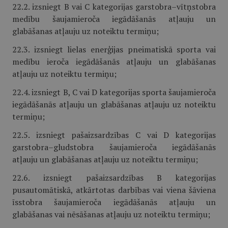
22.2. izsniegt B vai C kategorijas garstobra–vītņstobra
medību šaujamieroča iegādāšanās atļauju un
glabāšanas atļauju uz noteiktu termiņu;
22.3. izsniegt lielas enerģijas pneimatiskā sporta vai
medību ieroča iegādāšanās atļauju un glabāšanas
atļauju uz noteiktu termiņu;
22.4. izsniegt B, C vai D kategorijas sporta šaujamieroča
iegādāšanās atļauju un glabāšanas atļauju uz noteiktu
termiņu;
22.5. izsniegt pašaizsardzības C vai D kategorijas
garstobra–gludstobra šaujamieroča iegādāšanās
atļauju un glabāšanas atļauju uz noteiktu termiņu;
22.6. izsniegt pašaizsardzības B kategorijas
pusautomātiskā, atkārtotas darbības vai viena šāviena
īsstobra šaujamieroča iegādāšanās atļauju un
glabāšanas vai nēsāšanas atļauju uz noteiktu termiņu;