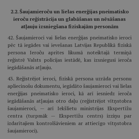
2.2. Šaujamieroču un lielas enerģijas pneimatisko
ieroču reģistrācija un glabāšanas un nēsāšanas
atļauju izsniegšana fiziskajām personām
42. Šaujamieroci vai lielas enerģijas pneimatisko ieroci
pēc tā iegādes vai ievešanas Latvijas Republikā fiziskā
persona Ieroču aprites likumā noteiktajā termiņā
reģistrē Valsts policijas iestādē, kas izsniegusi ieroča
iegādāšanās atļauju.
43. Reģistrējot ieroci, fiziskā persona uzrāda personu
apliecinošu dokumentu, iegādāto šaujamieroci vai lielas
enerģijas pneimatisko ieroci, kā arī iesniedz ieroča
iegādāšanās atļaujas otro daļu (reģistrējot vītņstobra
šaujamieroci, — arī Iekšlietu ministrijas Ekspertīžu
centra (turpmāk — Ekspertīžu centrs) izziņu par
izdarītajiem kontrolšāvieniem ar attiecīgo vītņstobra
šaujamieroci).