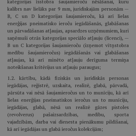
kategorijas īsstobra šaujamieroču nēsāšanai, kuru
kalibrs nav lielāks par 9 mm, juridiskajām personām —
B, C un D kategorijas šaujamieroču, kā arī lielas
enerģijas pneimatisko ieroču iegādāšanās, glabāšanas
un pārvadāšanas atļaujas, apsardzes uzņēmumiem, kuri
saņēmuši otrās kategorijas speciālo atļauju (licenci), —
B un C kategorijas šaujamieroču (izņemot vītņstobra
medību šaujamieročus) iegādāšanās vai glabāšanas
atļaujas, kā arī minēto atļauju derīguma termiņa
noteikšanas kritērijus un atļauju paraugus;
1.2. kārtību, kādā fiziskās un juridiskās personas
iegādājas, reģistrē, uzskaita, realizē, glabā, pārvadā,
pārsūta vai nēsā šaujamieročus un to munīciju, kā arī
lielas enerģijas pneimatiskos ieročus un to munīciju,
iegādājas, glabā, nēsā un realizē gāzes pistoles
(revolverus) pašaizsardzības, medību, sporta
vajadzībām, darba vai dienesta pienākumu pildīšanai,
kā arī iegādājas un glabā ieročus kolekcijām;