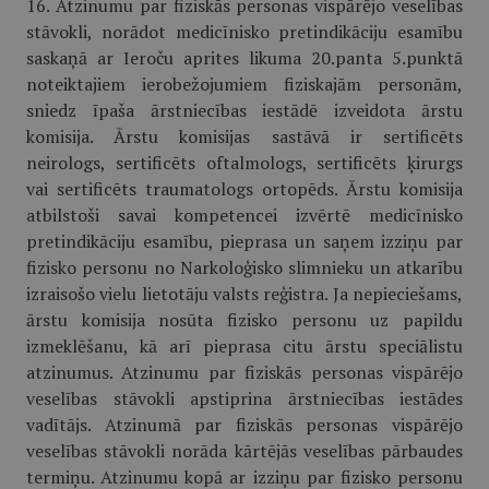
16. Atzinumu par fiziskās personas vispārējo veselības
stāvokli, norādot medicīnisko pretindikāciju esamību
saskaņā ar Ieroču aprites likuma 20.panta 5.punktā
noteiktajiem ierobežojumiem fiziskajām personām,
sniedz īpaša ārstniecības iestādē izveidota ārstu
komisija. Ārstu komisijas sastāvā ir sertificēts
neirologs, sertificēts oftalmologs, sertificēts ķirurgs
vai sertificēts traumatologs ortopēds. Ārstu komisija
atbilstoši savai kompetencei izvērtē medicīnisko
pretindikāciju esamību, pieprasa un saņem izziņu par
fizisko personu no Narkoloģisko slimnieku un atkarību
izraisošo vielu lietotāju valsts reģistra. Ja nepieciešams,
ārstu komisija nosūta fizisko personu uz papildu
izmeklēšanu, kā arī pieprasa citu ārstu speciālistu
atzinumus. Atzinumu par fiziskās personas vispārējo
veselības stāvokli apstiprina ārstniecības iestādes
vadītājs. Atzinumā par fiziskās personas vispārējo
veselības stāvokli norāda kārtējās veselības pārbaudes
termiņu. Atzinumu kopā ar izziņu par fizisko personu